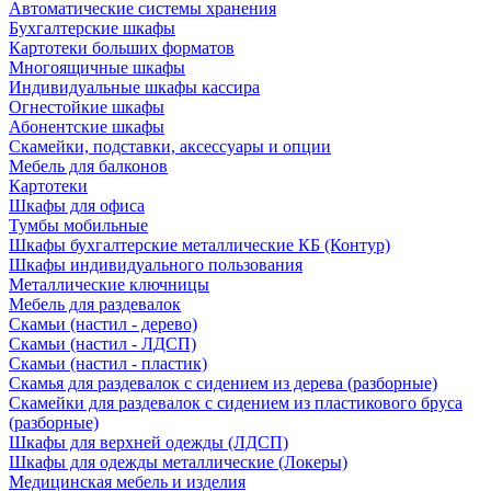
Автоматические системы хранения
Бухгалтерские шкафы
Картотеки больших форматов
Многоящичные шкафы
Индивидуальные шкафы кассира
Огнестойкие шкафы
Абонентские шкафы
Скамейки, подставки, аксессуары и опции
Мебель для балконов
Картотеки
Шкафы для офиса
Тумбы мобильные
Шкафы бухгалтерские металлические КБ (Контур)
Шкафы индивидуального пользования
Металлические ключницы
Мебель для раздевалок
Скамьи (настил - дерево)
Скамьи (настил - ЛДСП)
Скамьи (настил - пластик)
Скамья для раздевалок с сидением из дерева (разборные)
Скамейки для раздевалок с сидением из пластикового бруса
(разборные)
Шкафы для верхней одежды (ЛДСП)
Шкафы для одежды металлические (Локеры)
Медицинская мебель и изделия