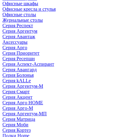
Офисные шкафы
Офисные кресла и стулья
Офисные столы
Журнальные столы
Серия Респект
Серия Аргентум
Серия Авантаж
Аксессуары
Серия Арго
Серия Приоритет
Серия Ресепшн
Серия Аспект-Аспирант
Серия Авангард
Серия Болонья
Серия kALLe
Серия Аргентум-М
Серия Смарт
Серия Акцент
Серия Арго HOME
Серия Арго-М
Серия Аргентум-МП
Серия Матрица
Серия Моби
Серия Кортез
Полки Home