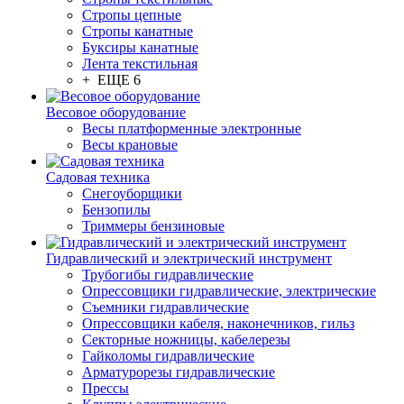
Стропы цепные
Стропы канатные
Буксиры канатные
Лента текстильная
+ ЕЩЕ 6
Весовое оборудование
Весы платформенные электронные
Весы крановые
Садовая техника
Снегоуборщики
Бензопилы
Триммеры бензиновые
Гидравлический и электрический инструмент
Трубогибы гидравлические
Опрессовщики гидравлические, электрические
Съемники гидравлические
Опрессовщики кабеля, наконечников, гильз
Секторные ножницы, кабелерезы
Гайколомы гидравлические
Арматурорезы гидравлические
Прессы