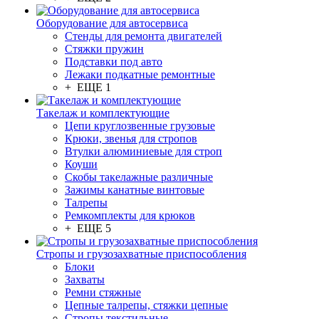
Оборудование для автосервиса
Стенды для ремонта двигателей
Стяжки пружин
Подставки под авто
Лежаки подкатные ремонтные
+ ЕЩЕ 1
Такелаж и комплектующие
Цепи круглозвенные грузовые
Крюки, звенья для стропов
Втулки алюминиевые для строп
Коуши
Скобы такелажные различные
Зажимы канатные винтовые
Талрепы
Ремкомплекты для крюков
+ ЕЩЕ 5
Стропы и грузозахватные приспособления
Блоки
Захваты
Ремни стяжные
Цепные талрепы, стяжки цепные
Стропы текстильные