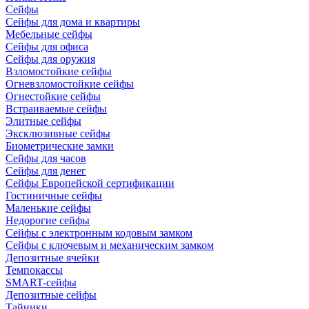
Сейфы
Сейфы для дома и квартиры
Мебельные сейфы
Сейфы для офиса
Сейфы для оружия
Взломостойкие сейфы
Огневзломостойкие сейфы
Огнестойкие сейфы
Встраиваемые сейфы
Элитные сейфы
Эксклюзивные сейфы
Биометрические замки
Сейфы для часов
Сейфы для денег
Сейфы Европейской сертификации
Гостиничные сейфы
Маленькие сейфы
Недорогие сейфы
Сейфы с электронным кодовым замком
Сейфы с ключевым и механическим замком
Депозитные ячейки
Темпокассы
SMART-сейфы
Депозитные сейфы
Тайники