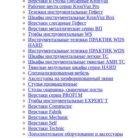
Верстаки и столы слесарные KronVuz
Рабочие места серии KronVuz Pro
Тележки инструментальные Гефест
Шкафы инструментальные KronVuz Box
Верстаки слесарные Гефест
Верстаки металлические серии ВП
Тумбы инструментальные WS
Инструментальные тележки ПРАКТИК WDS
HARD
Инструментальные тележки ПРАКТИК WDS
Шкафы инструментальные легкие ТС
Шкафы инструментальные тяжелые AMH TC
Тяжелые модульные шкафы серии HARD
Cпециализированная мебель
Аксессуары на перфорированный экран
Стулья промышленные
Столы сварщика, сварочные посты
Верстаки серии PROFI M
Тумбы инструментальные EXPERT T
Верстаки Constructor
Верстаки Fabrik
Верстаки Mechanic
Верстаки Self
Верстаки Technic
Дополнительное оборудование и аксессуары