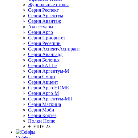
Журнальные столы
Серия Респект
Серия Аргентум
Серия Авантаж
Аксессуары
Серия Арго
Серия Приоритет
Серия Ресепшн
Серия Аспект-Аспирант
Серия Авангард
Серия Болонья
Серия kALLe
Серия Аргентум-М
Серия Смарт
Серия Акцент
Серия Арго HOME
Серия Арго-М
Серия Аргентум-МП
Серия Матрица
Серия Моби
Серия Кортез
Полки Home
+ ЕЩЕ 23
Сейфы