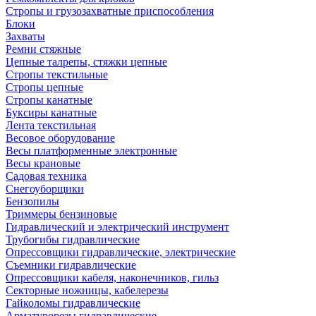
Стропы и грузозахватные приспособления
Блоки
Захваты
Ремни стяжные
Цепные талрепы, стяжки цепные
Стропы текстильные
Стропы цепные
Стропы канатные
Буксиры канатные
Лента текстильная
Весовое оборудование
Весы платформенные электронные
Весы крановые
Садовая техника
Снегоуборщики
Бензопилы
Триммеры бензиновые
Гидравлический и электрический инструмент
Трубогибы гидравлические
Опрессовщики гидравлические, электрические
Съемники гидравлические
Опрессовщики кабеля, наконечников, гильз
Секторные ножницы, кабелерезы
Гайколомы гидравлические
Арматурорезы гидравлические