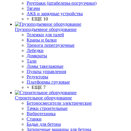
Ричтраки (штабелеры-погрузчики)
Тягачи
АКБ и зарядные устройства
+ ЕЩЕ 10
Грузоподъемное оборудование
Тележки для талей
Краны и балки
Треноги перегрузочные
Лебедки
Домкраты
Тали
Ломы такелажные
Пульты управления
Редукторы
Платформы грузовые
+ ЕЩЕ 7
Строительное оборудование
Бетоносмесители электрические
Тачки строительные
Вибротехника
Станки
Бадьи для бетона
Затирочные машины для бетона