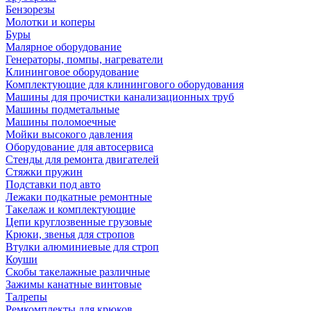
Бензорезы
Молотки и коперы
Буры
Малярное оборудование
Генераторы, помпы, нагреватели
Клининговое оборудование
Комплектующие для клинингового оборудования
Машины для прочистки канализационных труб
Машины подметальные
Машины поломоечные
Мойки высокого давления
Оборудование для автосервиса
Стенды для ремонта двигателей
Стяжки пружин
Подставки под авто
Лежаки подкатные ремонтные
Такелаж и комплектующие
Цепи круглозвенные грузовые
Крюки, звенья для стропов
Втулки алюминиевые для строп
Коуши
Скобы такелажные различные
Зажимы канатные винтовые
Талрепы
Ремкомплекты для крюков