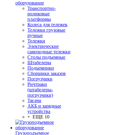
оборудование
Транспортно-
роликовые
платформы
Колеса для тележек
Тележки грузовые
ручные
Тележки
Электрические
самоходные тележки
Столы подъемные
Штабелеры
Подъемники
Сборщики заказов
Погрузчики
Ричтраки
(штабелеры-
погрузчики)
Тягачи
АКБ и зарядные
устройства
+ ЕЩЕ 10
Грузоподъемное