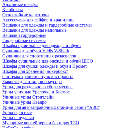
Архивные шкафы
Кэшбоксы
Огнестойкие картотеки
Аксессуары для сейфов и хранилищ
Вешалки для одежды и гардеробные системы
Вешалки для одежды напольные
Вешалки гардеробные
Гардеробные системы
Шкафы сушильные для одежды и обуви
Сушилки для обуви Vildis V-Shark
Сушилки для спортивных раздевалок
Шкафы сушильные для одежды и обуви ШСО
Шкафы для сушки одежды и обуви Промет
Шкафы для хранения (локербокс)
Системы хранения пунктов проката
Емкости для отходов и мусора
Урны для раздельного сбора мусора
Урны уличные Уралочка и Космос
Уличные урны Стритлайн
Уличные урны Квадро
Урны для автозаправочных станций серии "АЗС"
Урны офисные
Урны с педалью
Мусорные контейнеры и баки для ТБО
HoReCa - мебель