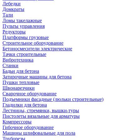
Лебедки
Домкраты
Тали
Ломы такелажные
Пульты управления
Редукторы
Платформы грузовые
Строительное оборудование
Бетоносмесители электрические
Тачки строительные
Вибротехника
Станки
Бадьи для бетона
Затирочные машины для бетона
Пушки тепловые
Швонарезчики
Сварочное оборудование
Подъемники фасадные (люльки строительные)
Гладилки для бетона
Лестницы, стремянки, вышки-туры
Пистолеты вязальные для арматуры
Компрессоры
Гибочное оборудование
Машины шлифовальные для пола
Труборезы