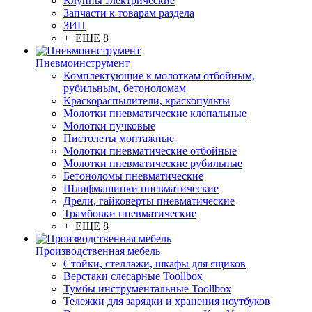
Клуппы электрические
Запчасти к товарам раздела
ЗИП
+ ЕЩЕ 8
Пневмоинструмент
Комплектующие к молоткам отбойным,
рубильным, бетоноломам
Краскораспылители, краскопульты
Молотки пневматические клепальные
Молотки пучковые
Пистолеты монтажные
Молотки пневматические отбойные
Молотки пневматические рубильные
Бетоноломы пневматические
Шлифмашинки пневматические
Дрели, гайковерты пневматические
Трамбовки пневматические
+ ЕЩЕ 8
Производственная мебель
Стойки, стеллажи, шкафы для ящиков
Верстаки слесарные Toollbox
Тумбы инструментальные Toollbox
Тележки для зарядки и хранения ноутбуков