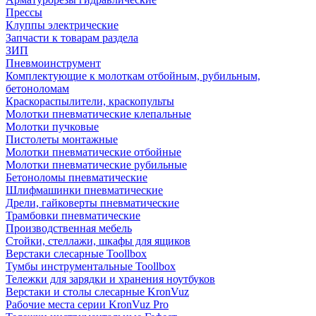
Прессы
Клуппы электрические
Запчасти к товарам раздела
ЗИП
Пневмоинструмент
Комплектующие к молоткам отбойным, рубильным,
бетоноломам
Краскораспылители, краскопульты
Молотки пневматические клепальные
Молотки пучковые
Пистолеты монтажные
Молотки пневматические отбойные
Молотки пневматические рубильные
Бетоноломы пневматические
Шлифмашинки пневматические
Дрели, гайковерты пневматические
Трамбовки пневматические
Производственная мебель
Стойки, стеллажи, шкафы для ящиков
Верстаки слесарные Toollbox
Тумбы инструментальные Toollbox
Тележки для зарядки и хранения ноутбуков
Верстаки и столы слесарные KronVuz
Рабочие места серии KronVuz Pro