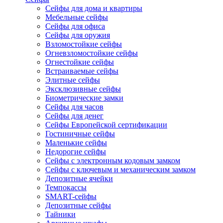
Сейфы для дома и квартиры
Мебельные сейфы
Сейфы для офиса
Сейфы для оружия
Взломостойкие сейфы
Огневзломостойкие сейфы
Огнестойкие сейфы
Встраиваемые сейфы
Элитные сейфы
Эксклюзивные сейфы
Биометрические замки
Сейфы для часов
Сейфы для денег
Сейфы Европейской сертификации
Гостиничные сейфы
Маленькие сейфы
Недорогие сейфы
Сейфы с электронным кодовым замком
Сейфы с ключевым и механическим замком
Депозитные ячейки
Темпокассы
SMART-сейфы
Депозитные сейфы
Тайники