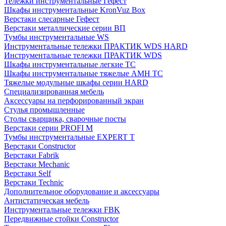
Тележки инструментальные Гефест
Шкафы инструментальные KronVuz Box
Верстаки слесарные Гефест
Верстаки металлические серии ВП
Тумбы инструментальные WS
Инструментальные тележки ПРАКТИК WDS HARD
Инструментальные тележки ПРАКТИК WDS
Шкафы инструментальные легкие ТС
Шкафы инструментальные тяжелые AMH TC
Тяжелые модульные шкафы серии HARD
Cпециализированная мебель
Аксессуары на перфорированный экран
Стулья промышленные
Столы сварщика, сварочные посты
Верстаки серии PROFI M
Тумбы инструментальные EXPERT T
Верстаки Constructor
Верстаки Fabrik
Верстаки Mechanic
Верстаки Self
Верстаки Technic
Дополнительное оборудование и аксессуары
Антистатическая мебель
Инструментальные тележки FBK
Передвижные стойки Constructor