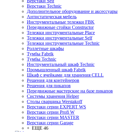
Верстаки Self
Верстаки Technic
Дополнительное оборудование и аксессуары
Антистатическая мебель
Инструментальные тележки FBK
Передвижные стойки Constructor
Тележки инструментальные Place
Тележки инструментальные Self
Тележки инструментальные Technic
Роллетные шкафы
Тумбы Fabrik
Тумбы Technic
Инструментальный шкаф Technic
Промышленный шкаф Fabrik
Шкаф с ячейками для хранения CELL
Решения для контейнеров
Решения для пикапов
Передвижные мастерские на базе пикапов
Системы хранения Helper
Столы сварщика Werstakoff
Верстаки серии EXPERT WS
Верстаки серии Profi W
Верстаки серии MASTER
Верстаки серии Garage
+ ЕЩЕ 46