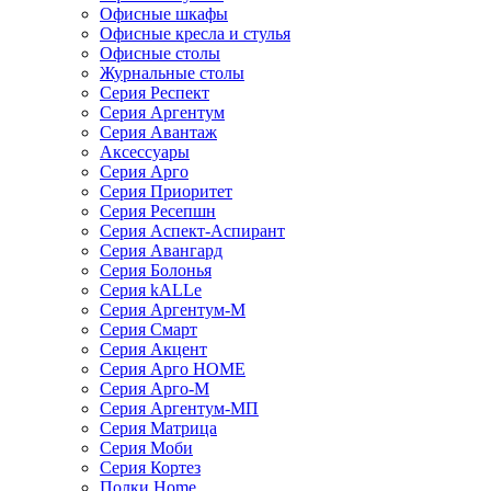
Офисные шкафы
Офисные кресла и стулья
Офисные столы
Журнальные столы
Серия Респект
Серия Аргентум
Серия Авантаж
Аксессуары
Серия Арго
Серия Приоритет
Серия Ресепшн
Серия Аспект-Аспирант
Серия Авангард
Серия Болонья
Серия kALLe
Серия Аргентум-М
Серия Смарт
Серия Акцент
Серия Арго HOME
Серия Арго-М
Серия Аргентум-МП
Серия Матрица
Серия Моби
Серия Кортез
Полки Home