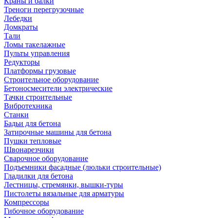
Краны и балки
Треноги перегрузочные
Лебедки
Домкраты
Тали
Ломы такелажные
Пульты управления
Редукторы
Платформы грузовые
Строительное оборудование
Бетоносмесители электрические
Тачки строительные
Вибротехника
Станки
Бадьи для бетона
Затирочные машины для бетона
Пушки тепловые
Швонарезчики
Сварочное оборудование
Подъемники фасадные (люльки строительные)
Гладилки для бетона
Лестницы, стремянки, вышки-туры
Пистолеты вязальные для арматуры
Компрессоры
Гибочное оборудование