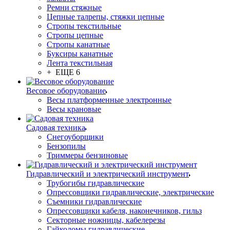
Ремни стяжные
Цепные талрепы, стяжки цепные
Стропы текстильные
Стропы цепные
Стропы канатные
Буксиры канатные
Лента текстильная
+ ЕЩЕ 6
Весовое оборудование
Весы платформенные электронные
Весы крановые
Садовая техника
Снегоуборщики
Бензопилы
Триммеры бензиновые
Гидравлический и электрический инструмент
Трубогибы гидравлические
Опрессовщики гидравлические, электрические
Съемники гидравлические
Опрессовщики кабеля, наконечников, гильз
Секторные ножницы, кабелерезы
Гайколомы гидравлические