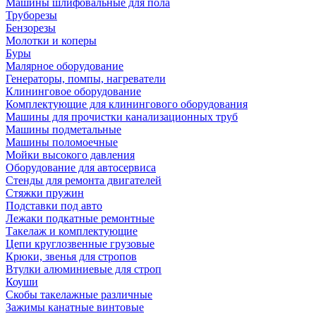
Машины шлифовальные для пола
Труборезы
Бензорезы
Молотки и коперы
Буры
Малярное оборудование
Генераторы, помпы, нагреватели
Клининговое оборудование
Комплектующие для клинингового оборудования
Машины для прочистки канализационных труб
Машины подметальные
Машины поломоечные
Мойки высокого давления
Оборудование для автосервиса
Стенды для ремонта двигателей
Стяжки пружин
Подставки под авто
Лежаки подкатные ремонтные
Такелаж и комплектующие
Цепи круглозвенные грузовые
Крюки, звенья для стропов
Втулки алюминиевые для строп
Коуши
Скобы такелажные различные
Зажимы канатные винтовые