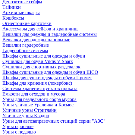
Депозитные сейфы
Тайники
Архивные шкафы
Кэшбоксы
Огнестойкие картотеки
Аксессуары для сейфов и хранилищ
Вешалки для одежды и гардеробные системы
Вешалки для одежды напольные
Вешалки гардеробные
Гардеробные системы
Шкафы сушильные для одежды и обуви
Сушилки для обуви Vildis V-Shark
Сушилки для спортивных раздевалок
Шкафы сушильные для одежды и обуви ШСО
Шкафы для сушки одежды и обуви Промет
Шкафы для хранения (локербокс)
Системы хранения пунктов проката
Емкости для отходов и мусора
Урны для раздельного сбора мусора
Урны уличные Уралочка и Космос
Уличные урны Стритлайн
Уличные урны Квадро
Урны для автозаправочных станций серии "АЗС"
Урны офисные
Урны с педалью