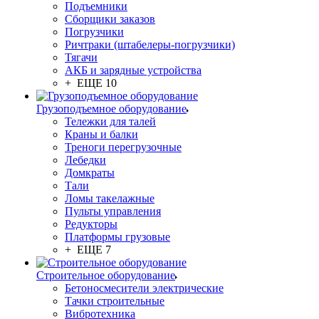
Подъемники
Сборщики заказов
Погрузчики
Ричтраки (штабелеры-погрузчики)
Тягачи
АКБ и зарядные устройства
+ ЕЩЕ 10
Грузоподъемное оборудование
Тележки для талей
Краны и балки
Треноги перегрузочные
Лебедки
Домкраты
Тали
Ломы такелажные
Пульты управления
Редукторы
Платформы грузовые
+ ЕЩЕ 7
Строительное оборудование
Бетоносмесители электрические
Тачки строительные
Вибротехника