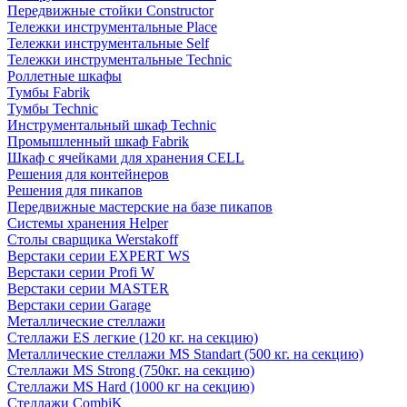
Передвижные стойки Constructor
Тележки инструментальные Place
Тележки инструментальные Self
Тележки инструментальные Technic
Роллетные шкафы
Тумбы Fabrik
Тумбы Technic
Инструментальный шкаф Technic
Промышленный шкаф Fabrik
Шкаф с ячейками для хранения CELL
Решения для контейнеров
Решения для пикапов
Передвижные мастерские на базе пикапов
Системы хранения Helper
Столы сварщика Werstakoff
Верстаки серии EXPERT WS
Верстаки серии Profi W
Верстаки серии MASTER
Верстаки серии Garage
Металлические стеллажи
Стеллажи ES легкие (120 кг. на секцию)
Металлические стеллажи MS Standart (500 кг. на секцию)
Стеллажи MS Strong (750кг. на секцию)
Стеллажи MS Hard (1000 кг на секцию)
Стеллажи CombiK