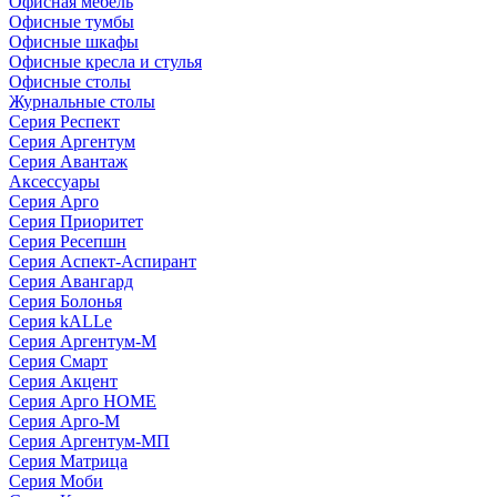
Офисная мебель
Офисные тумбы
Офисные шкафы
Офисные кресла и стулья
Офисные столы
Журнальные столы
Серия Респект
Серия Аргентум
Серия Авантаж
Аксессуары
Серия Арго
Серия Приоритет
Серия Ресепшн
Серия Аспект-Аспирант
Серия Авангард
Серия Болонья
Серия kALLe
Серия Аргентум-М
Серия Смарт
Серия Акцент
Серия Арго HOME
Серия Арго-М
Серия Аргентум-МП
Серия Матрица
Серия Моби