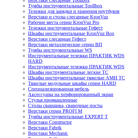
Верстаки слесарные Toollbox
Тумбы инструментальные Toollbox
Тележки для зарядки и хранения ноутбуков
Верстаки и столы слесарные KronVuz
Рабочие места серии KronVuz Pro
Тележки инструментальные Гефест
Шкафы инструментальные KronVuz Box
Верстаки слесарные Гефест
Верстаки металлические серии ВП
Тумбы инструментальные WS
Инструментальные тележки ПРАКТИК WDS
HARD
Инструментальные тележки ПРАКТИК WDS
Шкафы инструментальные легкие ТС
Шкафы инструментальные тяжелые AMH TC
Тяжелые модульные шкафы серии HARD
Cпециализированная мебель
Аксессуары на перфорированный экран
Стулья промышленные
Столы сварщика, сварочные посты
Верстаки серии PROFI M
Тумбы инструментальные EXPERT T
Верстаки Constructor
Верстаки Fabrik
Верстаки Mechanic