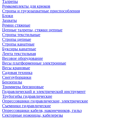
Талрепы
Ремкомплекты для крюков
Стропы и грузозахватные приспособления
Блоки
Захваты
Ремни стяжные
Цепные талрепы, стяжки цепные
Стропы текстильные
Стропы цепные
Стропы канатные
Буксиры канатные
Лента текстильная
Весовое оборудование
Весы платформенные электронные
Весы крановые
Садовая техника
Снегоуборщики
Бензопилы
Триммеры бензиновые
Гидравлический и электрический инструмент
Трубогибы гидравлические
Опрессовщики гидравлические, электрические
Съемники гидравлические
Опрессовщики кабеля, наконечников, гильз
Секторные ножницы, кабелерезы