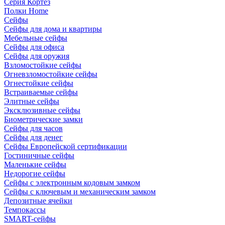
Серия Кортез
Полки Home
Сейфы
Сейфы для дома и квартиры
Мебельные сейфы
Сейфы для офиса
Сейфы для оружия
Взломостойкие сейфы
Огневзломостойкие сейфы
Огнестойкие сейфы
Встраиваемые сейфы
Элитные сейфы
Эксклюзивные сейфы
Биометрические замки
Сейфы для часов
Сейфы для денег
Сейфы Европейской сертификации
Гостиничные сейфы
Маленькие сейфы
Недорогие сейфы
Сейфы с электронным кодовым замком
Сейфы с ключевым и механическим замком
Депозитные ячейки
Темпокассы
SMART-сейфы