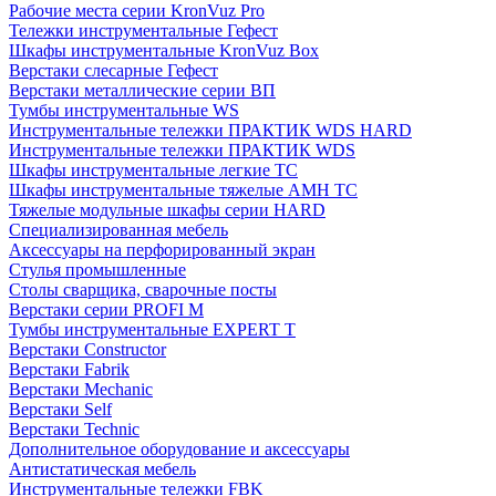
Рабочие места серии KronVuz Pro
Тележки инструментальные Гефест
Шкафы инструментальные KronVuz Box
Верстаки слесарные Гефест
Верстаки металлические серии ВП
Тумбы инструментальные WS
Инструментальные тележки ПРАКТИК WDS HARD
Инструментальные тележки ПРАКТИК WDS
Шкафы инструментальные легкие ТС
Шкафы инструментальные тяжелые AMH TC
Тяжелые модульные шкафы серии HARD
Cпециализированная мебель
Аксессуары на перфорированный экран
Стулья промышленные
Столы сварщика, сварочные посты
Верстаки серии PROFI M
Тумбы инструментальные EXPERT T
Верстаки Constructor
Верстаки Fabrik
Верстаки Mechanic
Верстаки Self
Верстаки Technic
Дополнительное оборудование и аксессуары
Антистатическая мебель
Инструментальные тележки FBK