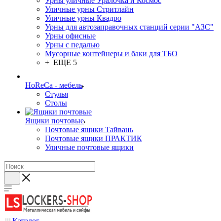
Урны уличные Уралочка и Космос
Уличные урны Стритлайн
Уличные урны Квадро
Урны для автозаправочных станций серии "АЗС"
Урны офисные
Урны с педалью
Мусорные контейнеры и баки для ТБО
+ ЕЩЕ 5
HoReCa - мебель
Стулья
Столы
Ящики почтовые
Почтовые ящики Тайвань
Почтовые ящики ПРАКТИК
Уличные почтовые ящики
Каталог