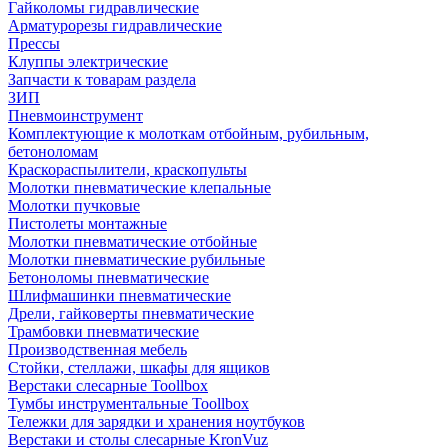
Гайколомы гидравлические
Арматурорезы гидравлические
Прессы
Клуппы электрические
Запчасти к товарам раздела
ЗИП
Пневмоинструмент
Комплектующие к молоткам отбойным, рубильным,
бетоноломам
Краскораспылители, краскопульты
Молотки пневматические клепальные
Молотки пучковые
Пистолеты монтажные
Молотки пневматические отбойные
Молотки пневматические рубильные
Бетоноломы пневматические
Шлифмашинки пневматические
Дрели, гайковерты пневматические
Трамбовки пневматические
Производственная мебель
Стойки, стеллажи, шкафы для ящиков
Верстаки слесарные Toollbox
Тумбы инструментальные Toollbox
Тележки для зарядки и хранения ноутбуков
Верстаки и столы слесарные KronVuz