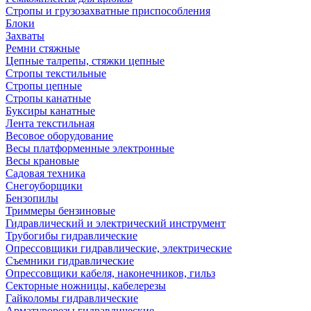
Стропы и грузозахватные приспособления
Блоки
Захваты
Ремни стяжные
Цепные талрепы, стяжки цепные
Стропы текстильные
Стропы цепные
Стропы канатные
Буксиры канатные
Лента текстильная
Весовое оборудование
Весы платформенные электронные
Весы крановые
Садовая техника
Снегоуборщики
Бензопилы
Триммеры бензиновые
Гидравлический и электрический инструмент
Трубогибы гидравлические
Опрессовщики гидравлические, электрические
Съемники гидравлические
Опрессовщики кабеля, наконечников, гильз
Секторные ножницы, кабелерезы
Гайколомы гидравлические
Арматурорезы гидравлические