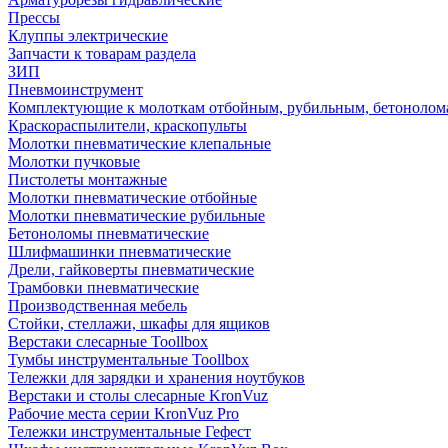
Прессы
Клуппы электрические
Запчасти к товарам раздела
ЗИП
Пневмоинструмент
Комплектующие к молоткам отбойным, рубильным, бетонолом
Краскораспылители, краскопульты
Молотки пневматические клепальные
Молотки пучковые
Пистолеты монтажные
Молотки пневматические отбойные
Молотки пневматические рубильные
Бетоноломы пневматические
Шлифмашинки пневматические
Дрели, гайковерты пневматические
Трамбовки пневматические
Производственная мебель
Стойки, стеллажи, шкафы для ящиков
Верстаки слесарные Toollbox
Тумбы инструментальные Toollbox
Тележки для зарядки и хранения ноутбуков
Верстаки и столы слесарные KronVuz
Рабочие места серии KronVuz Pro
Тележки инструментальные Гефест