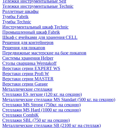
Тележки инструментальные Self
Тележки инструментальные Technic
Роллетные шкафы
Тумбы Fabrik
Тумбы Technic
Инструментальный шкаф Technic
Промышленный шкаф Fabrik
Шкаф с ячейками для хранения CELL
Решения для контейнеров
Решения для пикапов
Передвижные мастерские на базе пикапов
Системы хранения Helper
Столы сварщика Werstakoff
Верстаки серии EXPERT WS
Верстаки серии Profi W
Верстаки серии MASTER
Верстаки серии Garage
Металлические стеллажи
Стеллажи ES легкие (120 кг. на секцию)
Металлические стеллажи MS Standart (500 кг. на секцию)
Стеллажи MS Strong (750кг. на секцию)
Стеллажи MS Hard (1000 кг на секцию)
Стеллажи CombiK
Стеллажи SBL (750 кг на секцию)
Металлические стеллажи SB (2100 кг на стеллаж)