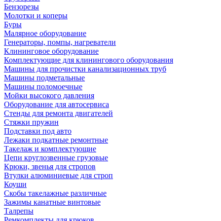
Бензорезы
Молотки и коперы
Буры
Малярное оборудование
Генераторы, помпы, нагреватели
Клининговое оборудование
Комплектующие для клинингового оборудования
Машины для прочистки канализационных труб
Машины подметальные
Машины поломоечные
Мойки высокого давления
Оборудование для автосервиса
Стенды для ремонта двигателей
Стяжки пружин
Подставки под авто
Лежаки подкатные ремонтные
Такелаж и комплектующие
Цепи круглозвенные грузовые
Крюки, звенья для стропов
Втулки алюминиевые для строп
Коуши
Скобы такелажные различные
Зажимы канатные винтовые
Талрепы
Ремкомплекты для крюков