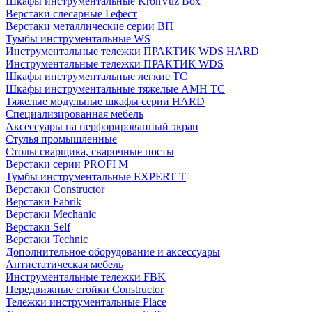
Шкафы инструментальные KronVuz Box
Верстаки слесарные Гефест
Верстаки металлические серии ВП
Тумбы инструментальные WS
Инструментальные тележки ПРАКТИК WDS HARD
Инструментальные тележки ПРАКТИК WDS
Шкафы инструментальные легкие ТС
Шкафы инструментальные тяжелые AMH TC
Тяжелые модульные шкафы серии HARD
Cпециализированная мебель
Аксессуары на перфорированный экран
Стулья промышленные
Столы сварщика, сварочные посты
Верстаки серии PROFI M
Тумбы инструментальные EXPERT T
Верстаки Constructor
Верстаки Fabrik
Верстаки Mechanic
Верстаки Self
Верстаки Technic
Дополнительное оборудование и аксессуары
Антистатическая мебель
Инструментальные тележки FBK
Передвижные стойки Constructor
Тележки инструментальные Place