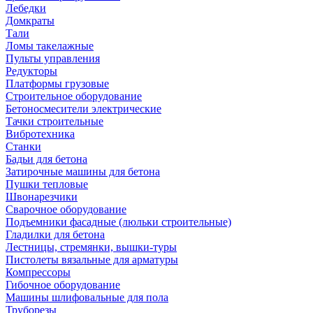
Лебедки
Домкраты
Тали
Ломы такелажные
Пульты управления
Редукторы
Платформы грузовые
Строительное оборудование
Бетоносмесители электрические
Тачки строительные
Вибротехника
Станки
Бадьи для бетона
Затирочные машины для бетона
Пушки тепловые
Швонарезчики
Сварочное оборудование
Подъемники фасадные (люльки строительные)
Гладилки для бетона
Лестницы, стремянки, вышки-туры
Пистолеты вязальные для арматуры
Компрессоры
Гибочное оборудование
Машины шлифовальные для пола
Труборезы