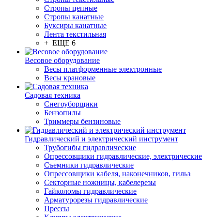
Стропы цепные
Стропы канатные
Буксиры канатные
Лента текстильная
+ ЕЩЕ 6
Весовое оборудование
Весы платформенные электронные
Весы крановые
Садовая техника
Снегоуборщики
Бензопилы
Триммеры бензиновые
Гидравлический и электрический инструмент
Трубогибы гидравлические
Опрессовщики гидравлические, электрические
Съемники гидравлические
Опрессовщики кабеля, наконечников, гильз
Секторные ножницы, кабелерезы
Гайколомы гидравлические
Арматурорезы гидравлические
Прессы