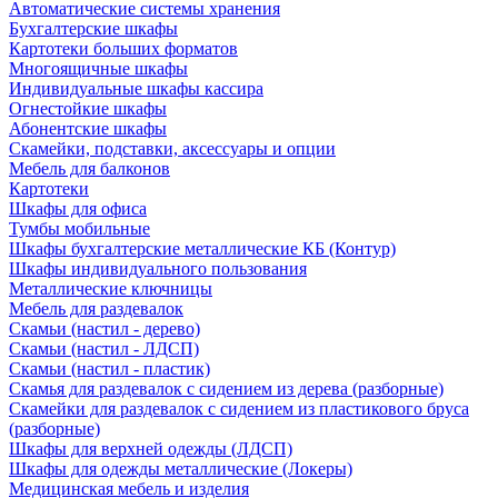
Автоматические системы хранения
Бухгалтерские шкафы
Картотеки больших форматов
Многоящичные шкафы
Индивидуальные шкафы кассира
Огнестойкие шкафы
Абонентские шкафы
Скамейки, подставки, аксессуары и опции
Мебель для балконов
Картотеки
Шкафы для офиса
Тумбы мобильные
Шкафы бухгалтерские металлические КБ (Контур)
Шкафы индивидуального пользования
Металлические ключницы
Мебель для раздевалок
Скамьи (настил - дерево)
Скамьи (настил - ЛДСП)
Скамьи (настил - пластик)
Скамья для раздевалок с сидением из дерева (разборные)
Скамейки для раздевалок с сидением из пластикового бруса
(разборные)
Шкафы для верхней одежды (ЛДСП)
Шкафы для одежды металлические (Локеры)
Медицинская мебель и изделия