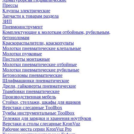
Прессы
Клуппы электрические
Запчасти к товарам раздела
ЗИП
Пневмоинструмент
Комплектующие к молоткам отбойным, рубильным,
бетоноломам
Краскораспылители, краскопульты
Молотки пневматические клепальные
Молотки пучковые
Пистолеты монтажные
Молотки пневматические отбойные
Молотки пневматические рубильные
Бетоноломы пневматические
Шлифмашинки пневматические
Дрели, гайковерты пневматические
Трамбовки пневматические
Производственная мебель
Стойки, стеллажи, шкафы для ящиков
Верстаки слесарные Toollbox
Тумбы инструментальные Toollbox
Тележки для зарядки и хранения ноутбуков
Верстаки и столы слесарные KronVuz
Рабочие места серии KronVuz Pro