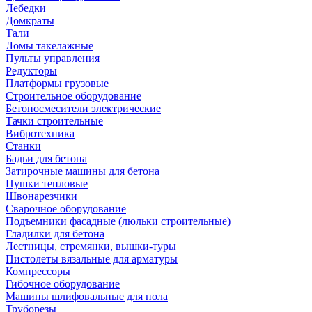
Лебедки
Домкраты
Тали
Ломы такелажные
Пульты управления
Редукторы
Платформы грузовые
Строительное оборудование
Бетоносмесители электрические
Тачки строительные
Вибротехника
Станки
Бадьи для бетона
Затирочные машины для бетона
Пушки тепловые
Швонарезчики
Сварочное оборудование
Подъемники фасадные (люльки строительные)
Гладилки для бетона
Лестницы, стремянки, вышки-туры
Пистолеты вязальные для арматуры
Компрессоры
Гибочное оборудование
Машины шлифовальные для пола
Труборезы