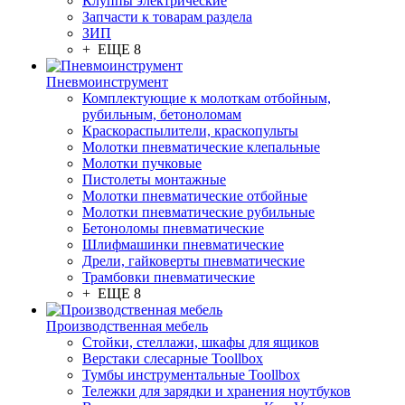
Клуппы электрические
Запчасти к товарам раздела
ЗИП
+ ЕЩЕ 8
Пневмоинструмент
Комплектующие к молоткам отбойным,
рубильным, бетоноломам
Краскораспылители, краскопульты
Молотки пневматические клепальные
Молотки пучковые
Пистолеты монтажные
Молотки пневматические отбойные
Молотки пневматические рубильные
Бетоноломы пневматические
Шлифмашинки пневматические
Дрели, гайковерты пневматические
Трамбовки пневматические
+ ЕЩЕ 8
Производственная мебель
Стойки, стеллажи, шкафы для ящиков
Верстаки слесарные Toollbox
Тумбы инструментальные Toollbox
Тележки для зарядки и хранения ноутбуков