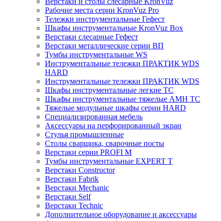
Верстаки и столы слесарные KronVuz
Рабочие места серии KronVuz Pro
Тележки инструментальные Гефест
Шкафы инструментальные KronVuz Box
Верстаки слесарные Гефест
Верстаки металлические серии ВП
Тумбы инструментальные WS
Инструментальные тележки ПРАКТИК WDS
HARD
Инструментальные тележки ПРАКТИК WDS
Шкафы инструментальные легкие ТС
Шкафы инструментальные тяжелые AMH TC
Тяжелые модульные шкафы серии HARD
Cпециализированная мебель
Аксессуары на перфорированный экран
Стулья промышленные
Столы сварщика, сварочные посты
Верстаки серии PROFI M
Тумбы инструментальные EXPERT T
Верстаки Constructor
Верстаки Fabrik
Верстаки Mechanic
Верстаки Self
Верстаки Technic
Дополнительное оборудование и аксессуары