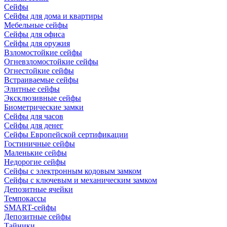
Сейфы
Сейфы для дома и квартиры
Мебельные сейфы
Сейфы для офиса
Сейфы для оружия
Взломостойкие сейфы
Огневзломостойкие сейфы
Огнестойкие сейфы
Встраиваемые сейфы
Элитные сейфы
Эксклюзивные сейфы
Биометрические замки
Сейфы для часов
Сейфы для денег
Сейфы Европейской сертификации
Гостиничные сейфы
Маленькие сейфы
Недорогие сейфы
Сейфы с электронным кодовым замком
Сейфы с ключевым и механическим замком
Депозитные ячейки
Темпокассы
SMART-сейфы
Депозитные сейфы
Тайники