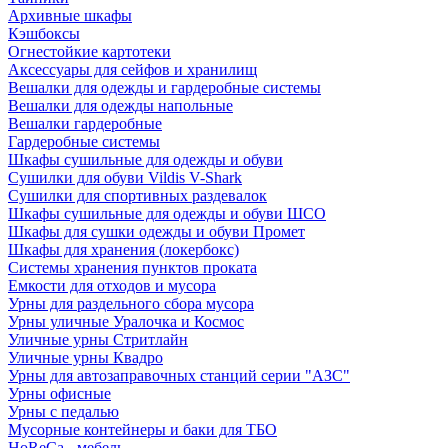
Архивные шкафы
Кэшбоксы
Огнестойкие картотеки
Аксессуары для сейфов и хранилищ
Вешалки для одежды и гардеробные системы
Вешалки для одежды напольные
Вешалки гардеробные
Гардеробные системы
Шкафы сушильные для одежды и обуви
Сушилки для обуви Vildis V-Shark
Сушилки для спортивных раздевалок
Шкафы сушильные для одежды и обуви ШСО
Шкафы для сушки одежды и обуви Промет
Шкафы для хранения (локербокс)
Системы хранения пунктов проката
Емкости для отходов и мусора
Урны для раздельного сбора мусора
Урны уличные Уралочка и Космос
Уличные урны Стритлайн
Уличные урны Квадро
Урны для автозаправочных станций серии "АЗС"
Урны офисные
Урны с педалью
Мусорные контейнеры и баки для ТБО
HoReCa - мебель