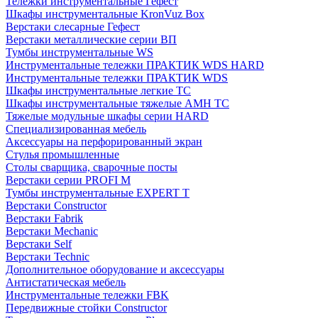
Тележки инструментальные Гефест
Шкафы инструментальные KronVuz Box
Верстаки слесарные Гефест
Верстаки металлические серии ВП
Тумбы инструментальные WS
Инструментальные тележки ПРАКТИК WDS HARD
Инструментальные тележки ПРАКТИК WDS
Шкафы инструментальные легкие ТС
Шкафы инструментальные тяжелые AMH TC
Тяжелые модульные шкафы серии HARD
Cпециализированная мебель
Аксессуары на перфорированный экран
Стулья промышленные
Столы сварщика, сварочные посты
Верстаки серии PROFI M
Тумбы инструментальные EXPERT T
Верстаки Constructor
Верстаки Fabrik
Верстаки Mechanic
Верстаки Self
Верстаки Technic
Дополнительное оборудование и аксессуары
Антистатическая мебель
Инструментальные тележки FBK
Передвижные стойки Constructor