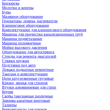
Бензорезы
Молотки и коперы
Буры
Малярное оборудование
Генераторы, помпы, нагреватели
Клининговое оборудование
Комплектующие для клинингового оборудования
Машины для прочистки канализационных труб
Машины подметальные
Машины поломоечные
Мойки высокого давления
Оборудование для автосервиса
Стенды для ремонта двигателей
Стяжки пружин
Подставки под авто
Лежаки подкатные ремонтные
Такелаж и комплектующие
Цепи круглозвенные грузовые
Крюки, звенья для стропов
Втулки алюминиевые для строп
Коуши
Скобы такелажные различные
Зажимы канатные винтовые
Талрепы
Ремкомплекты для крюков