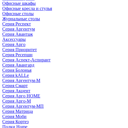
Офисные шкафы
Офисные кресла и стулья
Офисные столы
Журнальные столы
Серия Респект
Серия Аргентум
Серия Авантаж
Аксессуары
Серия Арго
Серия Приоритет
Серия Ресепшн
Серия Аспект-Аспирант
Серия Авангард
Серия Болонья
Серия kALLe
Серия Аргентум-М
Серия Смарт
Серия Акцент
Серия Арго HOME
Серия Арго-М
Серия Аргентум-МП
Серия Матрица
Серия Моби
Серия Кортез
Полки Home