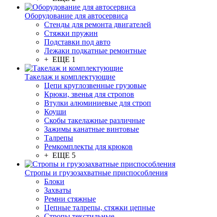
Оборудование для автосервиса
Стенды для ремонта двигателей
Стяжки пружин
Подставки под авто
Лежаки подкатные ремонтные
+ ЕЩЕ 1
Такелаж и комплектующие
Цепи круглозвенные грузовые
Крюки, звенья для стропов
Втулки алюминиевые для строп
Коуши
Скобы такелажные различные
Зажимы канатные винтовые
Талрепы
Ремкомплекты для крюков
+ ЕЩЕ 5
Стропы и грузозахватные приспособления
Блоки
Захваты
Ремни стяжные
Цепные талрепы, стяжки цепные
Стропы текстильные