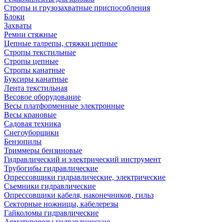
Стропы и грузозахватные приспособления
Блоки
Захваты
Ремни стяжные
Цепные талрепы, стяжки цепные
Стропы текстильные
Стропы цепные
Стропы канатные
Буксиры канатные
Лента текстильная
Весовое оборудование
Весы платформенные электронные
Весы крановые
Садовая техника
Снегоуборщики
Бензопилы
Триммеры бензиновые
Гидравлический и электрический инструмент
Трубогибы гидравлические
Опрессовщики гидравлические, электрические
Съемники гидравлические
Опрессовщики кабеля, наконечников, гильз
Секторные ножницы, кабелерезы
Гайколомы гидравлические
Арматурорезы гидравлические