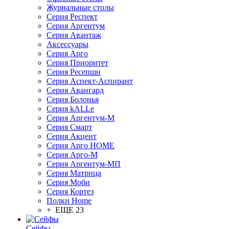
Журнальные столы
Серия Респект
Серия Аргентум
Серия Авантаж
Аксессуары
Серия Арго
Серия Приоритет
Серия Ресепшн
Серия Аспект-Аспирант
Серия Авангард
Серия Болонья
Серия kALLe
Серия Аргентум-М
Серия Смарт
Серия Акцент
Серия Арго HOME
Серия Арго-М
Серия Аргентум-МП
Серия Матрица
Серия Моби
Серия Кортез
Полки Home
+ ЕЩЕ 23
Сейфы