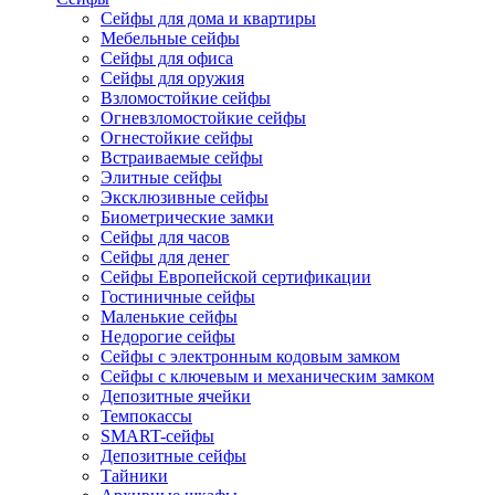
Сейфы для дома и квартиры
Мебельные сейфы
Сейфы для офиса
Сейфы для оружия
Взломостойкие сейфы
Огневзломостойкие сейфы
Огнестойкие сейфы
Встраиваемые сейфы
Элитные сейфы
Эксклюзивные сейфы
Биометрические замки
Сейфы для часов
Сейфы для денег
Сейфы Европейской сертификации
Гостиничные сейфы
Маленькие сейфы
Недорогие сейфы
Сейфы с электронным кодовым замком
Сейфы с ключевым и механическим замком
Депозитные ячейки
Темпокассы
SMART-сейфы
Депозитные сейфы
Тайники