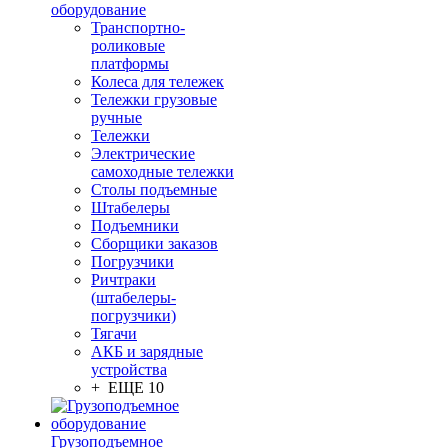
оборудование
Транспортно-
роликовые
платформы
Колеса для тележек
Тележки грузовые
ручные
Тележки
Электрические
самоходные тележки
Столы подъемные
Штабелеры
Подъемники
Сборщики заказов
Погрузчики
Ричтраки
(штабелеры-
погрузчики)
Тягачи
АКБ и зарядные
устройства
+ ЕЩЕ 10
Грузоподъемное