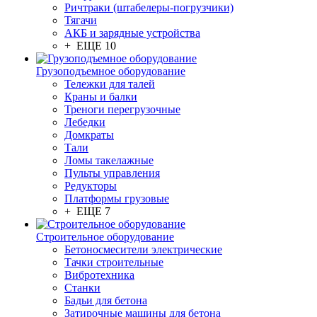
Ричтраки (штабелеры-погрузчики)
Тягачи
АКБ и зарядные устройства
+ ЕЩЕ 10
Грузоподъемное оборудование
Тележки для талей
Краны и балки
Треноги перегрузочные
Лебедки
Домкраты
Тали
Ломы такелажные
Пульты управления
Редукторы
Платформы грузовые
+ ЕЩЕ 7
Строительное оборудование
Бетоносмесители электрические
Тачки строительные
Вибротехника
Станки
Бадьи для бетона
Затирочные машины для бетона