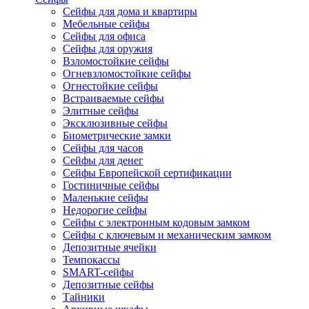
Сейфы для дома и квартиры
Мебельные сейфы
Сейфы для офиса
Сейфы для оружия
Взломостойкие сейфы
Огневзломостойкие сейфы
Огнестойкие сейфы
Встраиваемые сейфы
Элитные сейфы
Эксклюзивные сейфы
Биометрические замки
Сейфы для часов
Сейфы для денег
Сейфы Европейской сертификации
Гостиничные сейфы
Маленькие сейфы
Недорогие сейфы
Сейфы с электронным кодовым замком
Сейфы с ключевым и механическим замком
Депозитные ячейки
Темпокассы
SMART-сейфы
Депозитные сейфы
Тайники