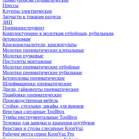
Прессы
Клуппы электрические
Запчасти к товарам раздела
ЗИП
Пневмоинструмент
Комплектующие к молоткам отбойным, рубильным,
бетоноломам
Краскораспылители, краскопульты
Молотки пневматические клепальные
Молотки пучковые
Пистолеты монтажные
Молотки пневматические отбойные
Молотки пневматические рубильные
Бетоноломы пневматические
Шлифмашинки пневматические
Дрели, гайковерты пневматические
Трамбовки пневматические
Производственная мебель
Стойки, стеллажи, шкафы для ящиков
Верстаки слесарные Toollbox
Тумбы инструментальные Toollbox
Тележки для зарядки и хранения ноутбуков
Верстаки и столы слесарные KronVuz
Рабочие места серии KronVuz Pro