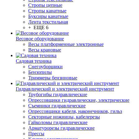
Стропы цепные
Стропы канатные
Буксиры канатные
Лента текстильная
+ ЕЩЕ 6
Весовое оборудование
Весы платформенные электронные
Весы крановые
Садовая техника
Снегоуборщики
Бензопилы
Триммеры бензиновые
Гидравлический и электрический инструмент
Трубогибы гидравлические
Опрессовщики гидравлические, электрические
Съемники гидравлические
Опрессовщики кабеля, наконечников, гильз
Секторные ножницы, кабелерезы
Гайколомы гидравлические
Арматурорезы гидравлические
Прессы