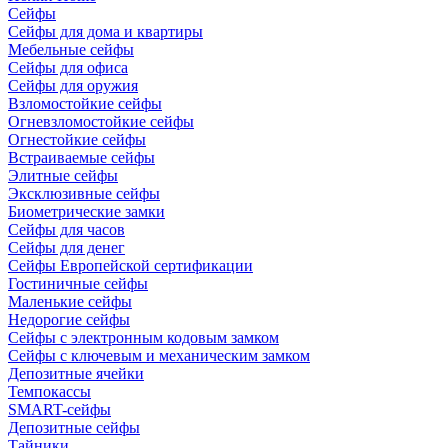
Сейфы
Сейфы для дома и квартиры
Мебельные сейфы
Сейфы для офиса
Сейфы для оружия
Взломостойкие сейфы
Огневзломостойкие сейфы
Огнестойкие сейфы
Встраиваемые сейфы
Элитные сейфы
Эксклюзивные сейфы
Биометрические замки
Сейфы для часов
Сейфы для денег
Сейфы Европейской сертификации
Гостиничные сейфы
Маленькие сейфы
Недорогие сейфы
Сейфы с электронным кодовым замком
Сейфы с ключевым и механическим замком
Депозитные ячейки
Темпокассы
SMART-сейфы
Депозитные сейфы
Тайники