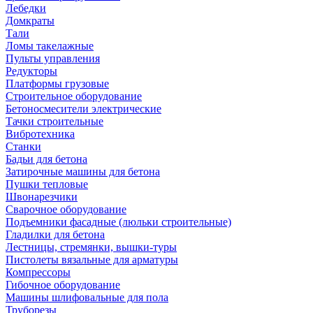
Лебедки
Домкраты
Тали
Ломы такелажные
Пульты управления
Редукторы
Платформы грузовые
Строительное оборудование
Бетоносмесители электрические
Тачки строительные
Вибротехника
Станки
Бадьи для бетона
Затирочные машины для бетона
Пушки тепловые
Швонарезчики
Сварочное оборудование
Подъемники фасадные (люльки строительные)
Гладилки для бетона
Лестницы, стремянки, вышки-туры
Пистолеты вязальные для арматуры
Компрессоры
Гибочное оборудование
Машины шлифовальные для пола
Труборезы