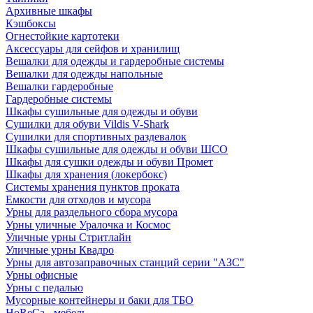
Архивные шкафы
Кэшбоксы
Огнестойкие картотеки
Аксессуары для сейфов и хранилищ
Вешалки для одежды и гардеробные системы
Вешалки для одежды напольные
Вешалки гардеробные
Гардеробные системы
Шкафы сушильные для одежды и обуви
Сушилки для обуви Vildis V-Shark
Сушилки для спортивных раздевалок
Шкафы сушильные для одежды и обуви ШСО
Шкафы для сушки одежды и обуви Промет
Шкафы для хранения (локербокс)
Системы хранения пунктов проката
Емкости для отходов и мусора
Урны для раздельного сбора мусора
Урны уличные Уралочка и Космос
Уличные урны Стритлайн
Уличные урны Квадро
Урны для автозаправочных станций серии "АЗС"
Урны офисные
Урны с педалью
Мусорные контейнеры и баки для ТБО
HoReCa - мебель