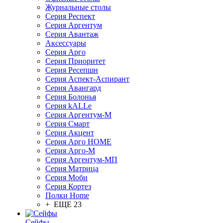
Журнальные столы
Серия Респект
Серия Аргентум
Серия Авантаж
Аксессуары
Серия Арго
Серия Приоритет
Серия Ресепшн
Серия Аспект-Аспирант
Серия Авангард
Серия Болонья
Серия kALLe
Серия Аргентум-М
Серия Смарт
Серия Акцент
Серия Арго HOME
Серия Арго-М
Серия Аргентум-МП
Серия Матрица
Серия Моби
Серия Кортез
Полки Home
+ ЕЩЕ 23
Сейфы