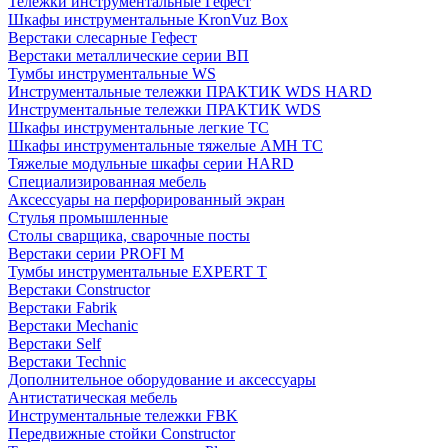
Тележки инструментальные Гефест
Шкафы инструментальные KronVuz Box
Верстаки слесарные Гефест
Верстаки металлические серии ВП
Тумбы инструментальные WS
Инструментальные тележки ПРАКТИК WDS HARD
Инструментальные тележки ПРАКТИК WDS
Шкафы инструментальные легкие ТС
Шкафы инструментальные тяжелые AMH TC
Тяжелые модульные шкафы серии HARD
Cпециализированная мебель
Аксессуары на перфорированный экран
Стулья промышленные
Столы сварщика, сварочные посты
Верстаки серии PROFI M
Тумбы инструментальные EXPERT T
Верстаки Constructor
Верстаки Fabrik
Верстаки Mechanic
Верстаки Self
Верстаки Technic
Дополнительное оборудование и аксессуары
Антистатическая мебель
Инструментальные тележки FBK
Передвижные стойки Constructor