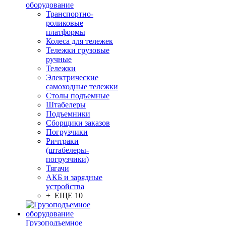
оборудование
Транспортно-
роликовые
платформы
Колеса для тележек
Тележки грузовые
ручные
Тележки
Электрические
самоходные тележки
Столы подъемные
Штабелеры
Подъемники
Сборщики заказов
Погрузчики
Ричтраки
(штабелеры-
погрузчики)
Тягачи
АКБ и зарядные
устройства
+ ЕЩЕ 10
Грузоподъемное