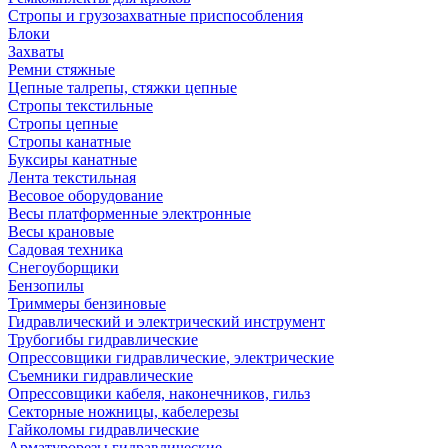
Стропы и грузозахватные приспособления
Блоки
Захваты
Ремни стяжные
Цепные талрепы, стяжки цепные
Стропы текстильные
Стропы цепные
Стропы канатные
Буксиры канатные
Лента текстильная
Весовое оборудование
Весы платформенные электронные
Весы крановые
Садовая техника
Снегоуборщики
Бензопилы
Триммеры бензиновые
Гидравлический и электрический инструмент
Трубогибы гидравлические
Опрессовщики гидравлические, электрические
Съемники гидравлические
Опрессовщики кабеля, наконечников, гильз
Секторные ножницы, кабелерезы
Гайколомы гидравлические
Арматурорезы гидравлические