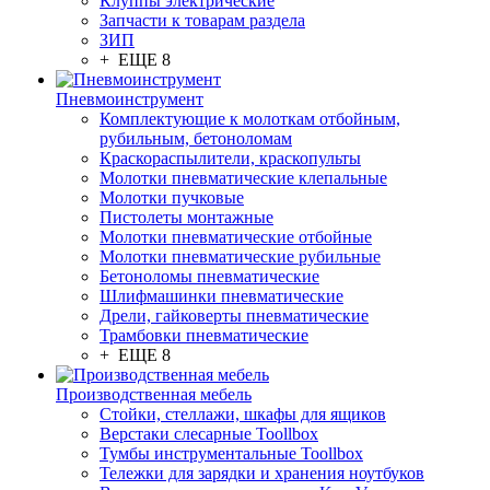
Клуппы электрические
Запчасти к товарам раздела
ЗИП
+ ЕЩЕ 8
Пневмоинструмент
Комплектующие к молоткам отбойным,
рубильным, бетоноломам
Краскораспылители, краскопульты
Молотки пневматические клепальные
Молотки пучковые
Пистолеты монтажные
Молотки пневматические отбойные
Молотки пневматические рубильные
Бетоноломы пневматические
Шлифмашинки пневматические
Дрели, гайковерты пневматические
Трамбовки пневматические
+ ЕЩЕ 8
Производственная мебель
Стойки, стеллажи, шкафы для ящиков
Верстаки слесарные Toollbox
Тумбы инструментальные Toollbox
Тележки для зарядки и хранения ноутбуков