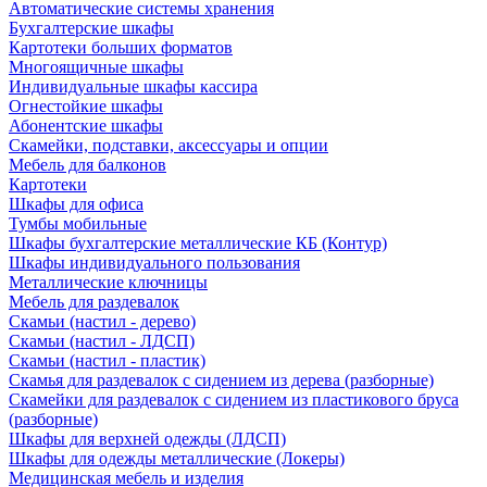
Автоматические системы хранения
Бухгалтерские шкафы
Картотеки больших форматов
Многоящичные шкафы
Индивидуальные шкафы кассира
Огнестойкие шкафы
Абонентские шкафы
Скамейки, подставки, аксессуары и опции
Мебель для балконов
Картотеки
Шкафы для офиса
Тумбы мобильные
Шкафы бухгалтерские металлические КБ (Контур)
Шкафы индивидуального пользования
Металлические ключницы
Мебель для раздевалок
Скамьи (настил - дерево)
Скамьи (настил - ЛДСП)
Скамьи (настил - пластик)
Скамья для раздевалок с сидением из дерева (разборные)
Скамейки для раздевалок с сидением из пластикового бруса
(разборные)
Шкафы для верхней одежды (ЛДСП)
Шкафы для одежды металлические (Локеры)
Медицинская мебель и изделия