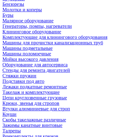
Бензорезы
Молотки и коперы
Буры
Малярное оборудование
Генераторы, помпы, нагреватели
Клининговое оборудование
Комплектующие для клинингового оборудования
Машины для прочистки канализационных труб
Машины подметальные
Машины поломоечные
Мойки высокого давления
Оборудование для автосервиса
Стенды для ремонта двигателей
Стяжки пружин
Подставки под авто
Лежаки подкатные ремонтные
Такелаж и комплектующие
Цепи круглозвенные грузовые
Крюки, звенья для стропов
Втулки алюминиевые для строп
Коуши
Скобы такелажные различные
Зажимы канатные винтовые
Талрепы
Ремкомплекты для крюков