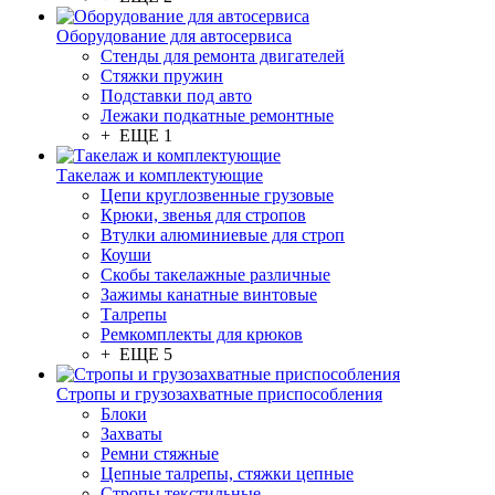
Оборудование для автосервиса
Стенды для ремонта двигателей
Стяжки пружин
Подставки под авто
Лежаки подкатные ремонтные
+ ЕЩЕ 1
Такелаж и комплектующие
Цепи круглозвенные грузовые
Крюки, звенья для стропов
Втулки алюминиевые для строп
Коуши
Скобы такелажные различные
Зажимы канатные винтовые
Талрепы
Ремкомплекты для крюков
+ ЕЩЕ 5
Стропы и грузозахватные приспособления
Блоки
Захваты
Ремни стяжные
Цепные талрепы, стяжки цепные
Стропы текстильные