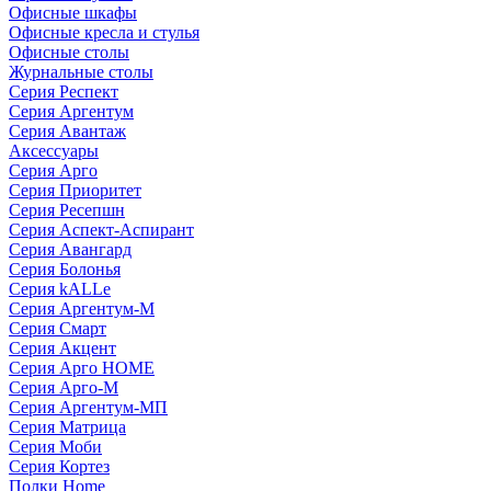
Офисные шкафы
Офисные кресла и стулья
Офисные столы
Журнальные столы
Серия Респект
Серия Аргентум
Серия Авантаж
Аксессуары
Серия Арго
Серия Приоритет
Серия Ресепшн
Серия Аспект-Аспирант
Серия Авангард
Серия Болонья
Серия kALLe
Серия Аргентум-М
Серия Смарт
Серия Акцент
Серия Арго HOME
Серия Арго-М
Серия Аргентум-МП
Серия Матрица
Серия Моби
Серия Кортез
Полки Home