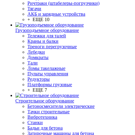
Ричтраки (штабелеры-погрузчики)
Тягачи
АКБ и зарядные устройства
+ ЕЩЕ 10
Грузоподъемное оборудование
Тележки для талей
Краны и балки
Треноги перегрузочные
Лебедки
Домкраты
Тали
Ломы такелажные
Пульты управления
Редукторы
Платформы грузовые
+ ЕЩЕ 7
Строительное оборудование
Бетоносмесители электрические
Тачки строительные
Вибротехника
Станки
Бадьи для бетона
Затирочные машины для бетона