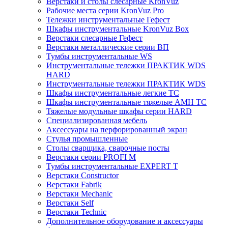
Верстаки и столы слесарные KronVuz
Рабочие места серии KronVuz Pro
Тележки инструментальные Гефест
Шкафы инструментальные KronVuz Box
Верстаки слесарные Гефест
Верстаки металлические серии ВП
Тумбы инструментальные WS
Инструментальные тележки ПРАКТИК WDS
HARD
Инструментальные тележки ПРАКТИК WDS
Шкафы инструментальные легкие ТС
Шкафы инструментальные тяжелые AMH TC
Тяжелые модульные шкафы серии HARD
Cпециализированная мебель
Аксессуары на перфорированный экран
Стулья промышленные
Столы сварщика, сварочные посты
Верстаки серии PROFI M
Тумбы инструментальные EXPERT T
Верстаки Constructor
Верстаки Fabrik
Верстаки Mechanic
Верстаки Self
Верстаки Technic
Дополнительное оборудование и аксессуары