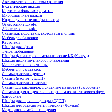
Автоматические системы хранения
Бухгалтерские шкафы
Картотеки больших форматов
Многоящичные шкафы
Индивидуальные шкафы кассира
Огнестойкие шкафы
Абонентские шкафы
Скамейки, подставки, аксессуары и опции
Мебель для балконов
Картотеки
Шкафы для офиса
Тумбы мобильные
Шкафы бухгалтерские металлические КБ (Контур)
Шкафы индивидуального пользования
Металлические ключницы
Мебель для раздевалок
Скамьи (настил - дерево)
Скамьи (настил - ЛДСП)
Скамьи (настил - пластик)
Скамья для раздевалок с сидением из дерева (разборные)
Скамейки для раздевалок с сидением из пластикового бруса
(разборные)
Шкафы для верхней одежды (ЛДСП)
Шкафы для одежды металлические (Локеры)
Медицинская мебель и изделия