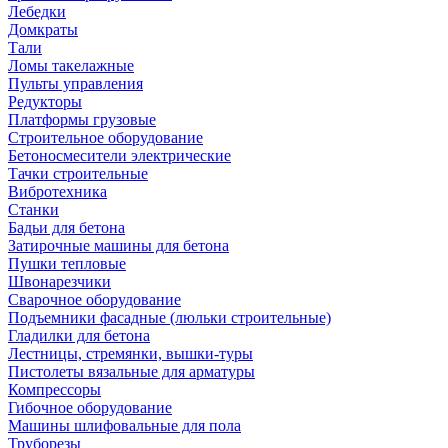
Лебедки
Домкраты
Тали
Ломы такелажные
Пульты управления
Редукторы
Платформы грузовые
Строительное оборудование
Бетоносмесители электрические
Тачки строительные
Вибротехника
Станки
Бадьи для бетона
Затирочные машины для бетона
Пушки тепловые
Швонарезчики
Сварочное оборудование
Подъемники фасадные (люльки строительные)
Гладилки для бетона
Лестницы, стремянки, вышки-туры
Пистолеты вязальные для арматуры
Компрессоры
Гибочное оборудование
Машины шлифовальные для пола
Труборезы