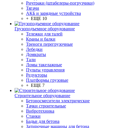
Ричтраки (штабелеры-погрузчики)
Тягачи
АКБ и зарядные устройства
+ ЕЩЕ 10
Грузоподъемное оборудование
Тележки для талей
Краны и балки
Треноги перегрузочные
Лебедки
Домкраты
Тали
Ломы такелажные
Пульты управления
Редукторы
Платформы грузовые
+ ЕЩЕ 7
Строительное оборудование
Бетоносмесители электрические
Тачки строительные
Вибротехника
Станки
Бадьи для бетона
Затирочные машины для бетона