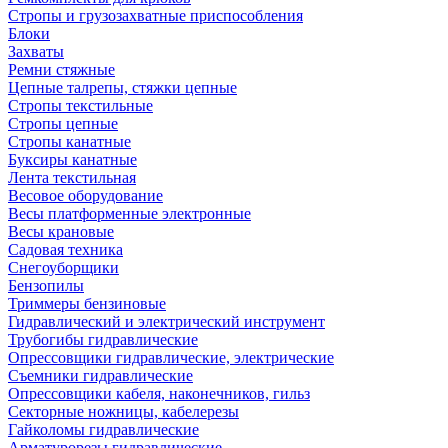
Стропы и грузозахватные приспособления
Блоки
Захваты
Ремни стяжные
Цепные талрепы, стяжки цепные
Стропы текстильные
Стропы цепные
Стропы канатные
Буксиры канатные
Лента текстильная
Весовое оборудование
Весы платформенные электронные
Весы крановые
Садовая техника
Снегоуборщики
Бензопилы
Триммеры бензиновые
Гидравлический и электрический инструмент
Трубогибы гидравлические
Опрессовщики гидравлические, электрические
Съемники гидравлические
Опрессовщики кабеля, наконечников, гильз
Секторные ножницы, кабелерезы
Гайколомы гидравлические
Арматурорезы гидравлические