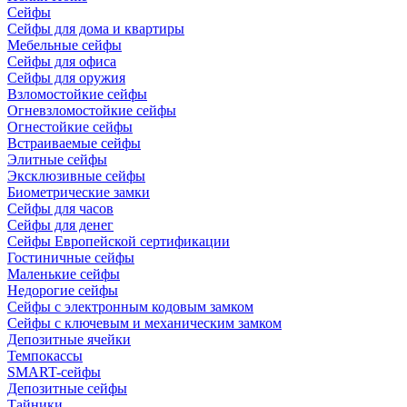
Сейфы
Сейфы для дома и квартиры
Мебельные сейфы
Сейфы для офиса
Сейфы для оружия
Взломостойкие сейфы
Огневзломостойкие сейфы
Огнестойкие сейфы
Встраиваемые сейфы
Элитные сейфы
Эксклюзивные сейфы
Биометрические замки
Сейфы для часов
Сейфы для денег
Сейфы Европейской сертификации
Гостиничные сейфы
Маленькие сейфы
Недорогие сейфы
Сейфы с электронным кодовым замком
Сейфы с ключевым и механическим замком
Депозитные ячейки
Темпокассы
SMART-сейфы
Депозитные сейфы
Тайники