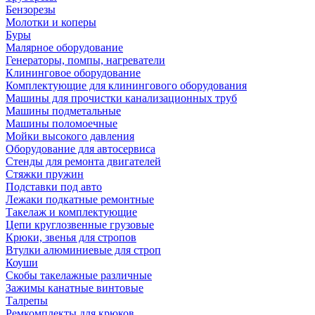
Бензорезы
Молотки и коперы
Буры
Малярное оборудование
Генераторы, помпы, нагреватели
Клининговое оборудование
Комплектующие для клинингового оборудования
Машины для прочистки канализационных труб
Машины подметальные
Машины поломоечные
Мойки высокого давления
Оборудование для автосервиса
Стенды для ремонта двигателей
Стяжки пружин
Подставки под авто
Лежаки подкатные ремонтные
Такелаж и комплектующие
Цепи круглозвенные грузовые
Крюки, звенья для стропов
Втулки алюминиевые для строп
Коуши
Скобы такелажные различные
Зажимы канатные винтовые
Талрепы
Ремкомплекты для крюков