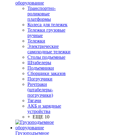
оборудование
Транспортно-
роликовые
платформы
Колеса для тележек
Тележки грузовые
ручные
Тележки
Электрические
самоходные тележки
Столы подъемные
Штабелеры
Подъемники
Сборщики заказов
Погрузчики
Ричтраки
(штабелеры-
погрузчики)
Тягачи
АКБ и зарядные
устройства
+ ЕЩЕ 10
Грузоподъемное