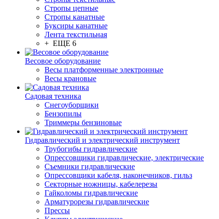
Стропы цепные
Стропы канатные
Буксиры канатные
Лента текстильная
+ ЕЩЕ 6
Весовое оборудование
Весы платформенные электронные
Весы крановые
Садовая техника
Снегоуборщики
Бензопилы
Триммеры бензиновые
Гидравлический и электрический инструмент
Трубогибы гидравлические
Опрессовщики гидравлические, электрические
Съемники гидравлические
Опрессовщики кабеля, наконечников, гильз
Секторные ножницы, кабелерезы
Гайколомы гидравлические
Арматурорезы гидравлические
Прессы