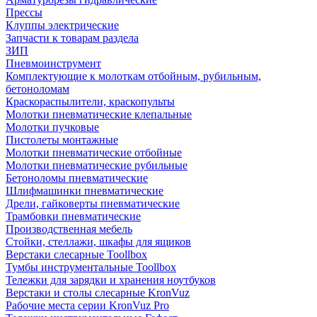
Прессы
Клуппы электрические
Запчасти к товарам раздела
ЗИП
Пневмоинструмент
Комплектующие к молоткам отбойным, рубильным,
бетоноломам
Краскораспылители, краскопульты
Молотки пневматические клепальные
Молотки пучковые
Пистолеты монтажные
Молотки пневматические отбойные
Молотки пневматические рубильные
Бетоноломы пневматические
Шлифмашинки пневматические
Дрели, гайковерты пневматические
Трамбовки пневматические
Производственная мебель
Стойки, стеллажи, шкафы для ящиков
Верстаки слесарные Toollbox
Тумбы инструментальные Toollbox
Тележки для зарядки и хранения ноутбуков
Верстаки и столы слесарные KronVuz
Рабочие места серии KronVuz Pro