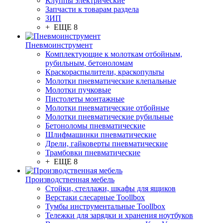
Клуппы электрические
Запчасти к товарам раздела
ЗИП
+ ЕЩЕ 8
Пневмоинструмент
Комплектующие к молоткам отбойным,
рубильным, бетоноломам
Краскораспылители, краскопульты
Молотки пневматические клепальные
Молотки пучковые
Пистолеты монтажные
Молотки пневматические отбойные
Молотки пневматические рубильные
Бетоноломы пневматические
Шлифмашинки пневматические
Дрели, гайковерты пневматические
Трамбовки пневматические
+ ЕЩЕ 8
Производственная мебель
Стойки, стеллажи, шкафы для ящиков
Верстаки слесарные Toollbox
Тумбы инструментальные Toollbox
Тележки для зарядки и хранения ноутбуков