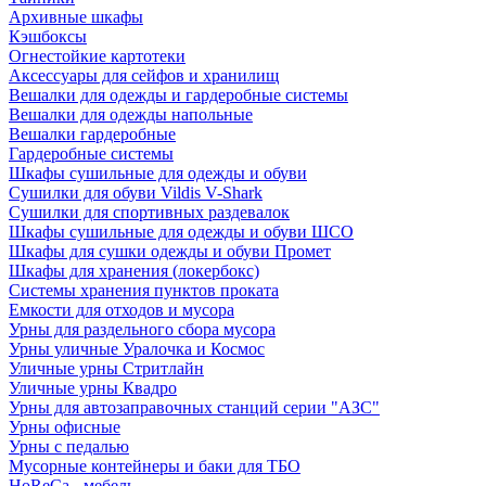
Архивные шкафы
Кэшбоксы
Огнестойкие картотеки
Аксессуары для сейфов и хранилищ
Вешалки для одежды и гардеробные системы
Вешалки для одежды напольные
Вешалки гардеробные
Гардеробные системы
Шкафы сушильные для одежды и обуви
Сушилки для обуви Vildis V-Shark
Сушилки для спортивных раздевалок
Шкафы сушильные для одежды и обуви ШСО
Шкафы для сушки одежды и обуви Промет
Шкафы для хранения (локербокс)
Системы хранения пунктов проката
Емкости для отходов и мусора
Урны для раздельного сбора мусора
Урны уличные Уралочка и Космос
Уличные урны Стритлайн
Уличные урны Квадро
Урны для автозаправочных станций серии "АЗС"
Урны офисные
Урны с педалью
Мусорные контейнеры и баки для ТБО
HoReCa - мебель