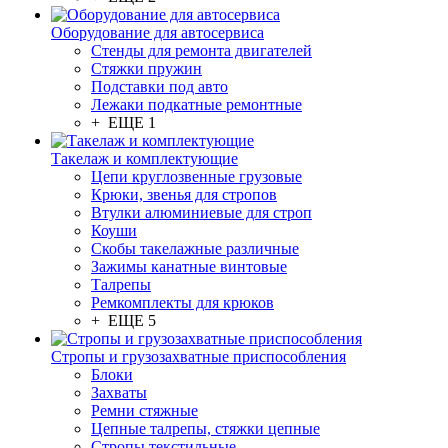
Оборудование для автосервиса
Стенды для ремонта двигателей
Стяжки пружин
Подставки под авто
Лежаки подкатные ремонтные
+ ЕЩЕ 1
Такелаж и комплектующие
Цепи круглозвенные грузовые
Крюки, звенья для стропов
Втулки алюминиевые для строп
Коуши
Скобы такелажные различные
Зажимы канатные винтовые
Талрепы
Ремкомплекты для крюков
+ ЕЩЕ 5
Стропы и грузозахватные приспособления
Блоки
Захваты
Ремни стяжные
Цепные талрепы, стяжки цепные
Стропы текстильные