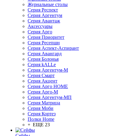
Журнальные столы
Серия Респект
Серия Аргентум
Серия Авантаж
Аксессуары
Серия Арго
Серия Приоритет
Серия Ресепшн
Серия Аспект-Аспирант
Серия Авангард
Серия Болонья
Серия kALLe
Серия Аргентум-М
Серия Смарт
Серия Акцент
Серия Арго HOME
Серия Арго-М
Серия Аргентум-МП
Серия Матрица
Серия Моби
Серия Кортез
Полки Home
+ ЕЩЕ 23
Сейфы