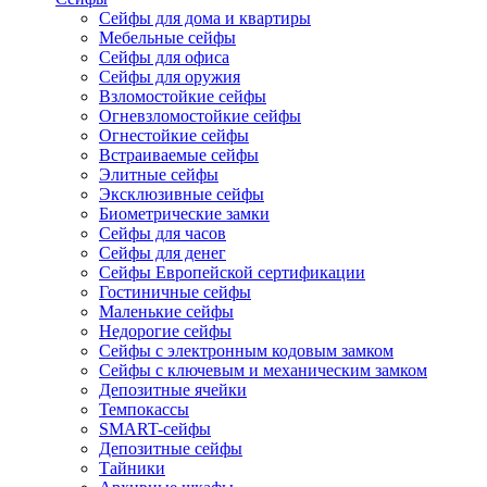
Сейфы для дома и квартиры
Мебельные сейфы
Сейфы для офиса
Сейфы для оружия
Взломостойкие сейфы
Огневзломостойкие сейфы
Огнестойкие сейфы
Встраиваемые сейфы
Элитные сейфы
Эксклюзивные сейфы
Биометрические замки
Сейфы для часов
Сейфы для денег
Сейфы Европейской сертификации
Гостиничные сейфы
Маленькие сейфы
Недорогие сейфы
Сейфы с электронным кодовым замком
Сейфы с ключевым и механическим замком
Депозитные ячейки
Темпокассы
SMART-сейфы
Депозитные сейфы
Тайники