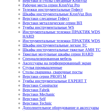
Верстаки и столы слесарные KronVuz
Рабочие места серии KronVuz Pro
Тележки инструментальные Гефест
Шкафы инструментальные KronVuz Box
Верстаки слесарные Гефест
Верстаки металлические серии ВП
Тумбы инструментальные WS
Инструментальные тележки ПРАКТИК WDS
HARD
Инструментальные тележки ПРАКТИК WDS
Шкафы инструментальные легкие ТС
Шкафы инструментальные тяжелые AMH TC
Тяжелые модульные шкафы серии HARD
Cпециализированная мебель
Аксессуары на перфорированный экран
Стулья промышленные
Столы сварщика, сварочные посты
Верстаки серии PROFI M
Тумбы инструментальные EXPERT T
Верстаки Constructor
Верстаки Fabrik
Верстаки Mechanic
Верстаки Self
Верстаки Technic
Дополнительное оборудование и аксессуары