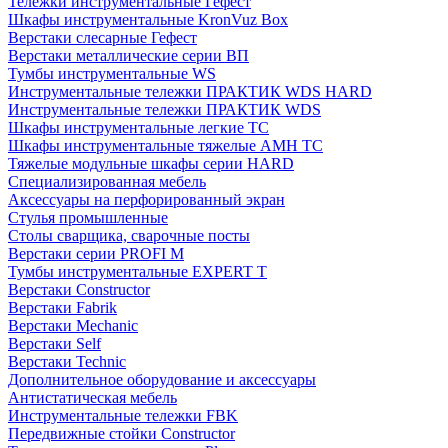
Тележки инструментальные Гефест
Шкафы инструментальные KronVuz Box
Верстаки слесарные Гефест
Верстаки металлические серии ВП
Тумбы инструментальные WS
Инструментальные тележки ПРАКТИК WDS HARD
Инструментальные тележки ПРАКТИК WDS
Шкафы инструментальные легкие ТС
Шкафы инструментальные тяжелые AMH TC
Тяжелые модульные шкафы серии HARD
Cпециализированная мебель
Аксессуары на перфорированный экран
Стулья промышленные
Столы сварщика, сварочные посты
Верстаки серии PROFI M
Тумбы инструментальные EXPERT T
Верстаки Constructor
Верстаки Fabrik
Верстаки Mechanic
Верстаки Self
Верстаки Technic
Дополнительное оборудование и аксессуары
Антистатическая мебель
Инструментальные тележки FBK
Передвижные стойки Constructor