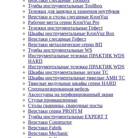
Верстаки слесарные Toollbox
Тумбы инструментальные Toollbox
Тележки для зарядки и хранения ноутбуков
Верстаки и столы слесарные KronVuz
Рабочие места серии KronVuz Pro
Тележки инструментальные Гефест
Шкафы инструментальные KronVuz Box
Верстаки слесарные Гефест
Верстаки металлические серии ВП
Тумбы инструментальные WS
Инструментальные тележки ПРАКТИК WDS
HARD
Инструментальные тележки ПРАКТИК WDS
Шкафы инструментальные легкие ТС
Шкафы инструментальные тяжелые AMH TC
Тяжелые модульные шкафы серии HARD
Cпециализированная мебель
Аксессуары на перфорированный экран
Стулья промышленные
Столы сварщика, сварочные посты
Верстаки серии PROFI M
Тумбы инструментальные EXPERT T
Верстаки Constructor
Верстаки Fabrik
Верстаки Mechanic