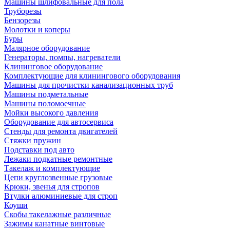
Машины шлифовальные для пола
Труборезы
Бензорезы
Молотки и коперы
Буры
Малярное оборудование
Генераторы, помпы, нагреватели
Клининговое оборудование
Комплектующие для клинингового оборудования
Машины для прочистки канализационных труб
Машины подметальные
Машины поломоечные
Мойки высокого давления
Оборудование для автосервиса
Стенды для ремонта двигателей
Стяжки пружин
Подставки под авто
Лежаки подкатные ремонтные
Такелаж и комплектующие
Цепи круглозвенные грузовые
Крюки, звенья для стропов
Втулки алюминиевые для строп
Коуши
Скобы такелажные различные
Зажимы канатные винтовые