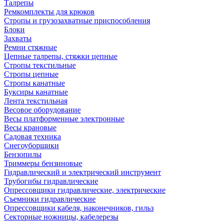
Талрепы
Ремкомплекты для крюков
Стропы и грузозахватные приспособления
Блоки
Захваты
Ремни стяжные
Цепные талрепы, стяжки цепные
Стропы текстильные
Стропы цепные
Стропы канатные
Буксиры канатные
Лента текстильная
Весовое оборудование
Весы платформенные электронные
Весы крановые
Садовая техника
Снегоуборщики
Бензопилы
Триммеры бензиновые
Гидравлический и электрический инструмент
Трубогибы гидравлические
Опрессовщики гидравлические, электрические
Съемники гидравлические
Опрессовщики кабеля, наконечников, гильз
Секторные ножницы, кабелерезы