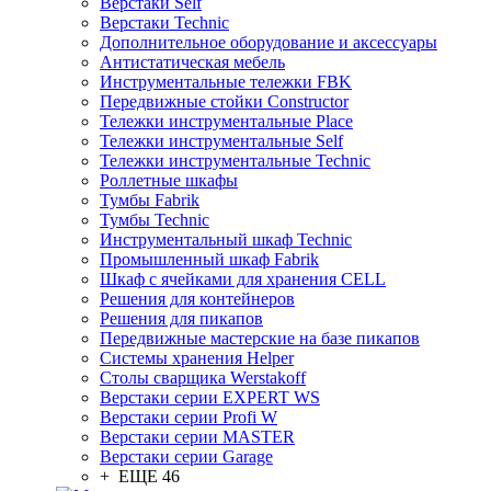
Верстаки Self
Верстаки Technic
Дополнительное оборудование и аксессуары
Антистатическая мебель
Инструментальные тележки FBK
Передвижные стойки Constructor
Тележки инструментальные Place
Тележки инструментальные Self
Тележки инструментальные Technic
Роллетные шкафы
Тумбы Fabrik
Тумбы Technic
Инструментальный шкаф Technic
Промышленный шкаф Fabrik
Шкаф с ячейками для хранения CELL
Решения для контейнеров
Решения для пикапов
Передвижные мастерские на базе пикапов
Системы хранения Helper
Столы сварщика Werstakoff
Верстаки серии EXPERT WS
Верстаки серии Profi W
Верстаки серии MASTER
Верстаки серии Garage
+ ЕЩЕ 46