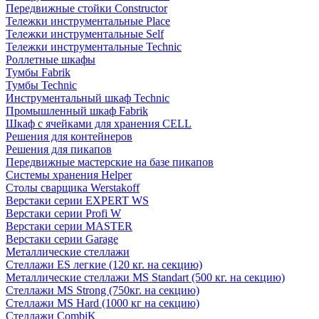
Передвижные стойки Constructor
Тележки инструментальные Place
Тележки инструментальные Self
Тележки инструментальные Technic
Роллетные шкафы
Тумбы Fabrik
Тумбы Technic
Инструментальный шкаф Technic
Промышленный шкаф Fabrik
Шкаф с ячейками для хранения CELL
Решения для контейнеров
Решения для пикапов
Передвижные мастерские на базе пикапов
Системы хранения Helper
Столы сварщика Werstakoff
Верстаки серии EXPERT WS
Верстаки серии Profi W
Верстаки серии MASTER
Верстаки серии Garage
Металлические стеллажи
Стеллажи ES легкие (120 кг. на секцию)
Металлические стеллажи MS Standart (500 кг. на секцию)
Стеллажи MS Strong (750кг. на секцию)
Стеллажи MS Hard (1000 кг на секцию)
Стеллажи CombiK