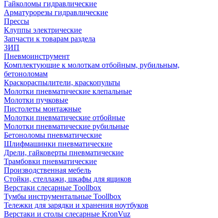
Гайколомы гидравлические
Арматурорезы гидравлические
Прессы
Клуппы электрические
Запчасти к товарам раздела
ЗИП
Пневмоинструмент
Комплектующие к молоткам отбойным, рубильным,
бетоноломам
Краскораспылители, краскопульты
Молотки пневматические клепальные
Молотки пучковые
Пистолеты монтажные
Молотки пневматические отбойные
Молотки пневматические рубильные
Бетоноломы пневматические
Шлифмашинки пневматические
Дрели, гайковерты пневматические
Трамбовки пневматические
Производственная мебель
Стойки, стеллажи, шкафы для ящиков
Верстаки слесарные Toollbox
Тумбы инструментальные Toollbox
Тележки для зарядки и хранения ноутбуков
Верстаки и столы слесарные KronVuz