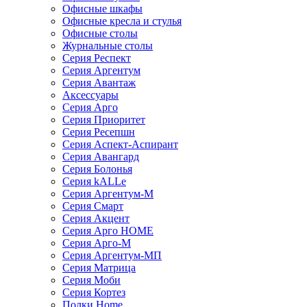
Офисные шкафы
Офисные кресла и стулья
Офисные столы
Журнальные столы
Серия Респект
Серия Аргентум
Серия Авантаж
Аксессуары
Серия Арго
Серия Приоритет
Серия Ресепшн
Серия Аспект-Аспирант
Серия Авангард
Серия Болонья
Серия kALLe
Серия Аргентум-М
Серия Смарт
Серия Акцент
Серия Арго HOME
Серия Арго-М
Серия Аргентум-МП
Серия Матрица
Серия Моби
Серия Кортез
Полки Home