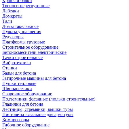
Краны и балки
Треноги перегрузочные
Лебедки
Домкраты
Тали
Ломы такелажные
Пульты управления
Редукторы
Платформы грузовые
Строительное оборудование
Бетоносмесители электрические
Тачки строительные
Вибротехника
Станки
Бадьи для бетона
Затирочные машины для бетона
Пушки тепловые
Швонарезчики
Сварочное оборудование
Подъемники фасадные (люльки строительные)
Гладилки для бетона
Лестницы, стремянки, вышки-туры
Пистолеты вязальные для арматуры
Компрессоры
Гибочное оборудование