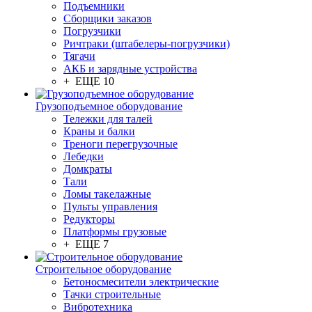
Подъемники
Сборщики заказов
Погрузчики
Ричтраки (штабелеры-погрузчики)
Тягачи
АКБ и зарядные устройства
+ ЕЩЕ 10
Грузоподъемное оборудование
Тележки для талей
Краны и балки
Треноги перегрузочные
Лебедки
Домкраты
Тали
Ломы такелажные
Пульты управления
Редукторы
Платформы грузовые
+ ЕЩЕ 7
Строительное оборудование
Бетоносмесители электрические
Тачки строительные
Вибротехника