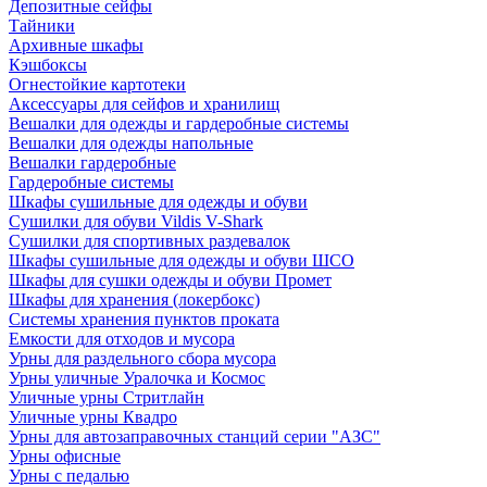
Депозитные сейфы
Тайники
Архивные шкафы
Кэшбоксы
Огнестойкие картотеки
Аксессуары для сейфов и хранилищ
Вешалки для одежды и гардеробные системы
Вешалки для одежды напольные
Вешалки гардеробные
Гардеробные системы
Шкафы сушильные для одежды и обуви
Сушилки для обуви Vildis V-Shark
Сушилки для спортивных раздевалок
Шкафы сушильные для одежды и обуви ШСО
Шкафы для сушки одежды и обуви Промет
Шкафы для хранения (локербокс)
Системы хранения пунктов проката
Емкости для отходов и мусора
Урны для раздельного сбора мусора
Урны уличные Уралочка и Космос
Уличные урны Стритлайн
Уличные урны Квадро
Урны для автозаправочных станций серии "АЗС"
Урны офисные
Урны с педалью