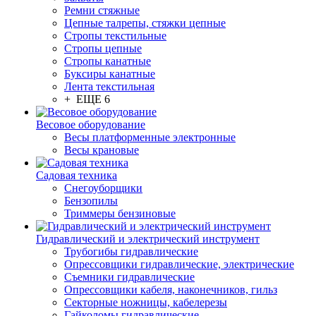
Ремни стяжные
Цепные талрепы, стяжки цепные
Стропы текстильные
Стропы цепные
Стропы канатные
Буксиры канатные
Лента текстильная
+ ЕЩЕ 6
Весовое оборудование
Весы платформенные электронные
Весы крановые
Садовая техника
Снегоуборщики
Бензопилы
Триммеры бензиновые
Гидравлический и электрический инструмент
Трубогибы гидравлические
Опрессовщики гидравлические, электрические
Съемники гидравлические
Опрессовщики кабеля, наконечников, гильз
Секторные ножницы, кабелерезы
Гайколомы гидравлические