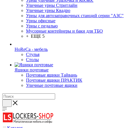
Урны уличные Уралочка и Космос
Уличные урны Стритлайн
Уличные урны Квадро
Урны для автозаправочных станций серии "АЗС"
Урны офисные
Урны с педалью
Мусорные контейнеры и баки для ТБО
+ ЕЩЕ 5
HoReCa - мебель
Стулья
Столы
Ящики почтовые
Почтовые ящики Тайвань
Почтовые ящики ПРАКТИК
Уличные почтовые ящики
Каталог