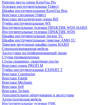
Рабочие места серии KronVuz Pro
Тележки инструментальные Гефест
Шкафы инструментальные KronVuz Box
Верстаки слесарные Гефест
Верстаки металлические серии ВП
Тумбы инструментальные WS
Инструментальные тележки ПРАКТИК WDS HARD
Инструментальные тележки ПРАКТИК WDS
Шкафы инструментальные легкие ТС
Шкафы инструментальные тяжелые AMH TC
Тяжелые модульные шкафы серии HARD
Cпециализированная мебель
Аксессуары на перфорированный экран
Стулья промышленные
Столы сварщика, сварочные посты
Верстаки серии PROFI M
Тумбы инструментальные EXPERT T
Верстаки Constructor
Верстаки Fabrik
Верстаки Mechanic
Верстаки Self
Верстаки Technic
Дополнительное оборудование и аксессуары
Антистатическая мебель
Инструментальные тележки FBK