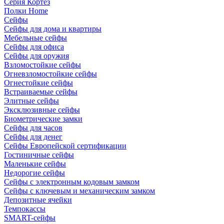
Серия Кортез
Полки Home
Сейфы
Сейфы для дома и квартиры
Мебельные сейфы
Сейфы для офиса
Сейфы для оружия
Взломостойкие сейфы
Огневзломостойкие сейфы
Огнестойкие сейфы
Встраиваемые сейфы
Элитные сейфы
Эксклюзивные сейфы
Биометрические замки
Сейфы для часов
Сейфы для денег
Сейфы Европейской сертификации
Гостиничные сейфы
Маленькие сейфы
Недорогие сейфы
Сейфы с электронным кодовым замком
Сейфы с ключевым и механическим замком
Депозитные ячейки
Темпокассы
SMART-сейфы