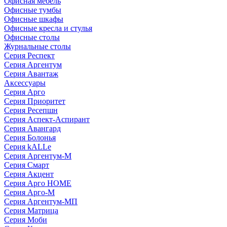
Офисная мебель
Офисные тумбы
Офисные шкафы
Офисные кресла и стулья
Офисные столы
Журнальные столы
Серия Респект
Серия Аргентум
Серия Авантаж
Аксессуары
Серия Арго
Серия Приоритет
Серия Ресепшн
Серия Аспект-Аспирант
Серия Авангард
Серия Болонья
Серия kALLe
Серия Аргентум-М
Серия Смарт
Серия Акцент
Серия Арго HOME
Серия Арго-М
Серия Аргентум-МП
Серия Матрица
Серия Моби