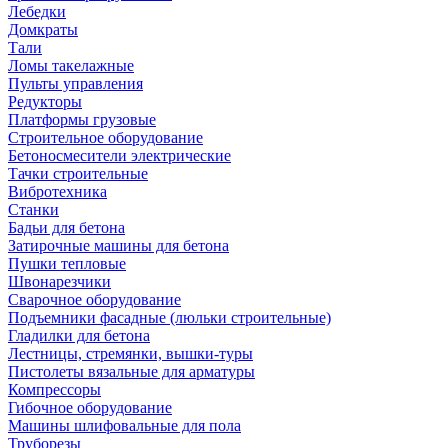
Лебедки
Домкраты
Тали
Ломы такелажные
Пульты управления
Редукторы
Платформы грузовые
Строительное оборудование
Бетоносмесители электрические
Тачки строительные
Вибротехника
Станки
Бадьи для бетона
Затирочные машины для бетона
Пушки тепловые
Швонарезчики
Сварочное оборудование
Подъемники фасадные (люльки строительные)
Гладилки для бетона
Лестницы, стремянки, вышки-туры
Пистолеты вязальные для арматуры
Компрессоры
Гибочное оборудование
Машины шлифовальные для пола
Труборезы