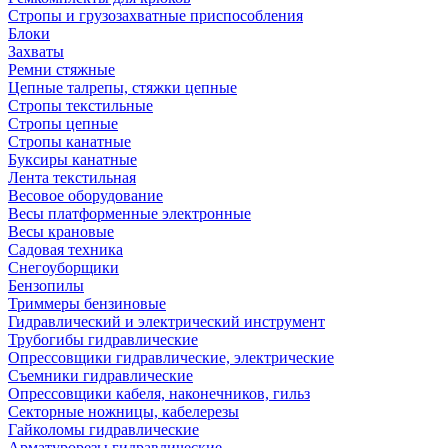
Стропы и грузозахватные приспособления
Блоки
Захваты
Ремни стяжные
Цепные талрепы, стяжки цепные
Стропы текстильные
Стропы цепные
Стропы канатные
Буксиры канатные
Лента текстильная
Весовое оборудование
Весы платформенные электронные
Весы крановые
Садовая техника
Снегоуборщики
Бензопилы
Триммеры бензиновые
Гидравлический и электрический инструмент
Трубогибы гидравлические
Опрессовщики гидравлические, электрические
Съемники гидравлические
Опрессовщики кабеля, наконечников, гильз
Секторные ножницы, кабелерезы
Гайколомы гидравлические
Арматурорезы гидравлические