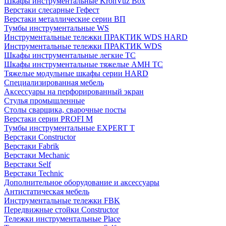
Шкафы инструментальные KronVuz Box
Верстаки слесарные Гефест
Верстаки металлические серии ВП
Тумбы инструментальные WS
Инструментальные тележки ПРАКТИК WDS HARD
Инструментальные тележки ПРАКТИК WDS
Шкафы инструментальные легкие ТС
Шкафы инструментальные тяжелые AMH TC
Тяжелые модульные шкафы серии HARD
Cпециализированная мебель
Аксессуары на перфорированный экран
Стулья промышленные
Столы сварщика, сварочные посты
Верстаки серии PROFI M
Тумбы инструментальные EXPERT T
Верстаки Constructor
Верстаки Fabrik
Верстаки Mechanic
Верстаки Self
Верстаки Technic
Дополнительное оборудование и аксессуары
Антистатическая мебель
Инструментальные тележки FBK
Передвижные стойки Constructor
Тележки инструментальные Place