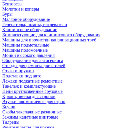
Бензорезы
Молотки и коперы
Буры
Малярное оборудование
Генераторы, помпы, нагреватели
Клининговое оборудование
Комплектующие для клинингового оборудования
Машины для прочистки канализационных труб
Машины подметальные
Машины поломоечные
Мойки высокого давления
Оборудование для автосервиса
Стенды для ремонта двигателей
Стяжки пружин
Подставки под авто
Лежаки подкатные ремонтные
Такелаж и комплектующие
Цепи круглозвенные грузовые
Крюки, звенья для стропов
Втулки алюминиевые для строп
Коуши
Скобы такелажные различные
Зажимы канатные винтовые
Талрепы
Ремкомплекты для крюков