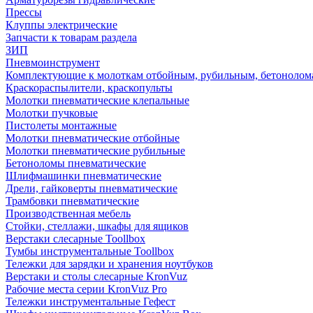
Прессы
Клуппы электрические
Запчасти к товарам раздела
ЗИП
Пневмоинструмент
Комплектующие к молоткам отбойным, рубильным, бетонолом
Краскораспылители, краскопульты
Молотки пневматические клепальные
Молотки пучковые
Пистолеты монтажные
Молотки пневматические отбойные
Молотки пневматические рубильные
Бетоноломы пневматические
Шлифмашинки пневматические
Дрели, гайковерты пневматические
Трамбовки пневматические
Производственная мебель
Стойки, стеллажи, шкафы для ящиков
Верстаки слесарные Toollbox
Тумбы инструментальные Toollbox
Тележки для зарядки и хранения ноутбуков
Верстаки и столы слесарные KronVuz
Рабочие места серии KronVuz Pro
Тележки инструментальные Гефест