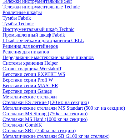
Тележки инструментальные Self
Тележки инструментальные Technic
Роллетные шкафы
Тумбы Fabrik
Тумбы Technic
Инструментальный шкаф Technic
Промышленный шкаф Fabrik
Шкаф с ячейками для хранения CELL
Решения для контейнеров
Решения для пикапов
Передвижные мастерские на базе пикапов
Системы хранения Helper
Столы сварщика Werstakoff
Верстаки серии EXPERT WS
Верстаки серии Profi W
Верстаки серии MASTER
Верстаки серии Garage
Металлические стеллажи
Стеллажи ES легкие (120 кг. на секцию)
Металлические стеллажи MS Standart (500 кг. на секцию)
Стеллажи MS Strong (750кг. на секцию)
Стеллажи MS Hard (1000 кг на секцию)
Стеллажи CombiK
Стеллажи SBL (750 кг на секцию)
Металлические стеллажи SB (2100 кг на стеллаж)