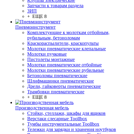
Клуппы электрические
Запчасти к товарам раздела
ЗИП
+ ЕЩЕ 8
Пневмоинструмент
Комплектующие к молоткам отбойным,
рубильным, бетоноломам
Краскораспылители, краскопульты
Молотки пневматические клепальные
Молотки пучковые
Пистолеты монтажные
Молотки пневматические отбойные
Молотки пневматические рубильные
Бетоноломы пневматические
Шлифмашинки пневматические
Дрели, гайковерты пневматические
Трамбовки пневматические
+ ЕЩЕ 8
Производственная мебель
Стойки, стеллажи, шкафы для ящиков
Верстаки слесарные Toollbox
Тумбы инструментальные Toollbox
Тележки для зарядки и хранения ноутбуков