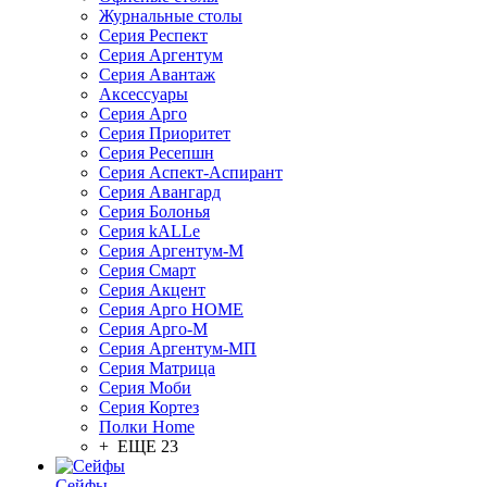
Журнальные столы
Серия Респект
Серия Аргентум
Серия Авантаж
Аксессуары
Серия Арго
Серия Приоритет
Серия Ресепшн
Серия Аспект-Аспирант
Серия Авангард
Серия Болонья
Серия kALLe
Серия Аргентум-М
Серия Смарт
Серия Акцент
Серия Арго HOME
Серия Арго-М
Серия Аргентум-МП
Серия Матрица
Серия Моби
Серия Кортез
Полки Home
+ ЕЩЕ 23
Сейфы