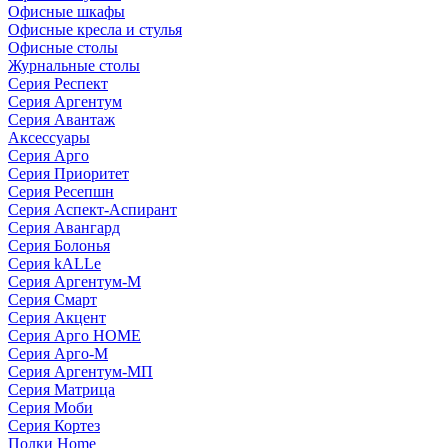
Офисные шкафы
Офисные кресла и стулья
Офисные столы
Журнальные столы
Серия Респект
Серия Аргентум
Серия Авантаж
Аксессуары
Серия Арго
Серия Приоритет
Серия Ресепшн
Серия Аспект-Аспирант
Серия Авангард
Серия Болонья
Серия kALLe
Серия Аргентум-М
Серия Смарт
Серия Акцент
Серия Арго HOME
Серия Арго-М
Серия Аргентум-МП
Серия Матрица
Серия Моби
Серия Кортез
Полки Home