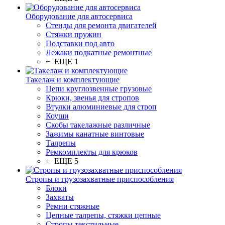
Оборудование для автосервиса
Стенды для ремонта двигателей
Стяжки пружин
Подставки под авто
Лежаки подкатные ремонтные
+ ЕЩЕ 1
Такелаж и комплектующие
Цепи круглозвенные грузовые
Крюки, звенья для стропов
Втулки алюминиевые для строп
Коуши
Скобы такелажные различные
Зажимы канатные винтовые
Талрепы
Ремкомплекты для крюков
+ ЕЩЕ 5
Стропы и грузозахватные приспособления
Блоки
Захваты
Ремни стяжные
Цепные талрепы, стяжки цепные
Стропы текстильные