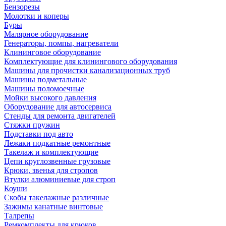
Бензорезы
Молотки и коперы
Буры
Малярное оборудование
Генераторы, помпы, нагреватели
Клининговое оборудование
Комплектующие для клинингового оборудования
Машины для прочистки канализационных труб
Машины подметальные
Машины поломоечные
Мойки высокого давления
Оборудование для автосервиса
Стенды для ремонта двигателей
Стяжки пружин
Подставки под авто
Лежаки подкатные ремонтные
Такелаж и комплектующие
Цепи круглозвенные грузовые
Крюки, звенья для стропов
Втулки алюминиевые для строп
Коуши
Скобы такелажные различные
Зажимы канатные винтовые
Талрепы
Ремкомплекты для крюков