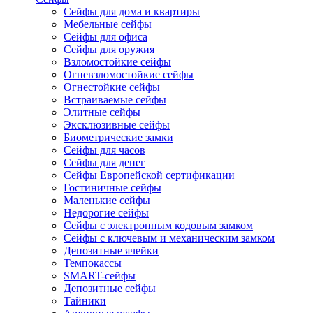
Сейфы для дома и квартиры
Мебельные сейфы
Сейфы для офиса
Сейфы для оружия
Взломостойкие сейфы
Огневзломостойкие сейфы
Огнестойкие сейфы
Встраиваемые сейфы
Элитные сейфы
Эксклюзивные сейфы
Биометрические замки
Сейфы для часов
Сейфы для денег
Сейфы Европейской сертификации
Гостиничные сейфы
Маленькие сейфы
Недорогие сейфы
Сейфы с электронным кодовым замком
Сейфы с ключевым и механическим замком
Депозитные ячейки
Темпокассы
SMART-сейфы
Депозитные сейфы
Тайники