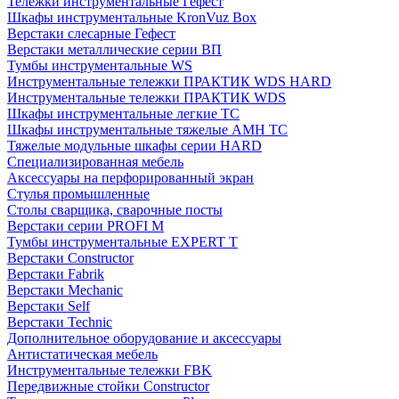
Тележки инструментальные Гефест
Шкафы инструментальные KronVuz Box
Верстаки слесарные Гефест
Верстаки металлические серии ВП
Тумбы инструментальные WS
Инструментальные тележки ПРАКТИК WDS HARD
Инструментальные тележки ПРАКТИК WDS
Шкафы инструментальные легкие ТС
Шкафы инструментальные тяжелые AMH TC
Тяжелые модульные шкафы серии HARD
Cпециализированная мебель
Аксессуары на перфорированный экран
Стулья промышленные
Столы сварщика, сварочные посты
Верстаки серии PROFI M
Тумбы инструментальные EXPERT T
Верстаки Constructor
Верстаки Fabrik
Верстаки Mechanic
Верстаки Self
Верстаки Technic
Дополнительное оборудование и аксессуары
Антистатическая мебель
Инструментальные тележки FBK
Передвижные стойки Constructor