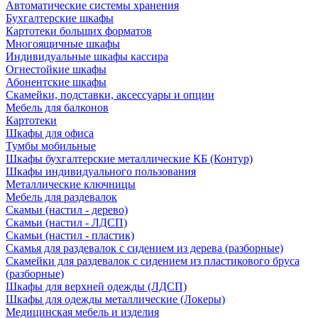
Автоматические системы хранения
Бухгалтерские шкафы
Картотеки больших форматов
Многоящичные шкафы
Индивидуальные шкафы кассира
Огнестойкие шкафы
Абонентские шкафы
Скамейки, подставки, аксессуары и опции
Мебель для балконов
Картотеки
Шкафы для офиса
Тумбы мобильные
Шкафы бухгалтерские металлические КБ (Контур)
Шкафы индивидуального пользования
Металлические ключницы
Мебель для раздевалок
Скамьи (настил - дерево)
Скамьи (настил - ЛДСП)
Скамьи (настил - пластик)
Скамья для раздевалок с сидением из дерева (разборные)
Скамейки для раздевалок с сидением из пластикового бруса
(разборные)
Шкафы для верхней одежды (ЛДСП)
Шкафы для одежды металлические (Локеры)
Медицинская мебель и изделия