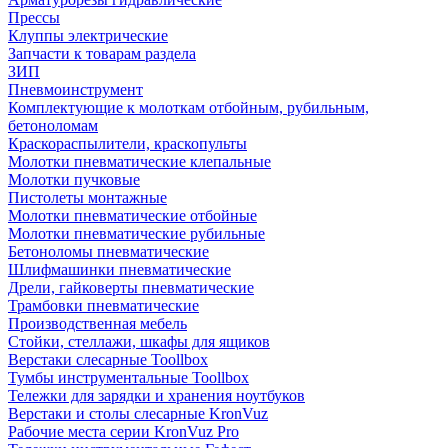
Прессы
Клуппы электрические
Запчасти к товарам раздела
ЗИП
Пневмоинструмент
Комплектующие к молоткам отбойным, рубильным,
бетоноломам
Краскораспылители, краскопульты
Молотки пневматические клепальные
Молотки пучковые
Пистолеты монтажные
Молотки пневматические отбойные
Молотки пневматические рубильные
Бетоноломы пневматические
Шлифмашинки пневматические
Дрели, гайковерты пневматические
Трамбовки пневматические
Производственная мебель
Стойки, стеллажи, шкафы для ящиков
Верстаки слесарные Toollbox
Тумбы инструментальные Toollbox
Тележки для зарядки и хранения ноутбуков
Верстаки и столы слесарные KronVuz
Рабочие места серии KronVuz Pro