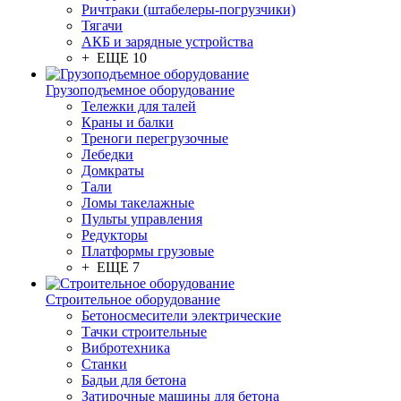
Ричтраки (штабелеры-погрузчики)
Тягачи
АКБ и зарядные устройства
+ ЕЩЕ 10
Грузоподъемное оборудование
Тележки для талей
Краны и балки
Треноги перегрузочные
Лебедки
Домкраты
Тали
Ломы такелажные
Пульты управления
Редукторы
Платформы грузовые
+ ЕЩЕ 7
Строительное оборудование
Бетоносмесители электрические
Тачки строительные
Вибротехника
Станки
Бадьи для бетона
Затирочные машины для бетона