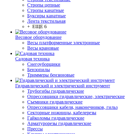
Стропы цепные
Стропы канатные
Буксиры канатные
Лента текстильная
+ ЕЩЕ 6
Весовое оборудование
Весы платформенные электронные
Весы крановые
Садовая техника
Снегоуборщики
Бензопилы
Триммеры бензиновые
Гидравлический и электрический инструмент
Трубогибы гидравлические
Опрессовщики гидравлические, электрические
Съемники гидравлические
Опрессовщики кабеля, наконечников, гильз
Секторные ножницы, кабелерезы
Гайколомы гидравлические
Арматурорезы гидравлические
Прессы