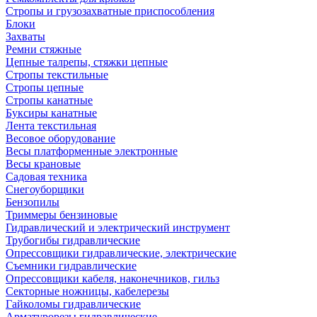
Стропы и грузозахватные приспособления
Блоки
Захваты
Ремни стяжные
Цепные талрепы, стяжки цепные
Стропы текстильные
Стропы цепные
Стропы канатные
Буксиры канатные
Лента текстильная
Весовое оборудование
Весы платформенные электронные
Весы крановые
Садовая техника
Снегоуборщики
Бензопилы
Триммеры бензиновые
Гидравлический и электрический инструмент
Трубогибы гидравлические
Опрессовщики гидравлические, электрические
Съемники гидравлические
Опрессовщики кабеля, наконечников, гильз
Секторные ножницы, кабелерезы
Гайколомы гидравлические
Арматурорезы гидравлические