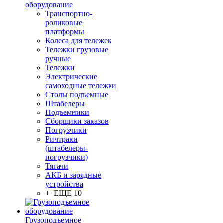
оборудование
Транспортно-
роликовые
платформы
Колеса для тележек
Тележки грузовые
ручные
Тележки
Электрические
самоходные тележки
Столы подъемные
Штабелеры
Подъемники
Сборщики заказов
Погрузчики
Ричтраки
(штабелеры-
погрузчики)
Тягачи
АКБ и зарядные
устройства
+ ЕЩЕ 10
Грузоподъемное