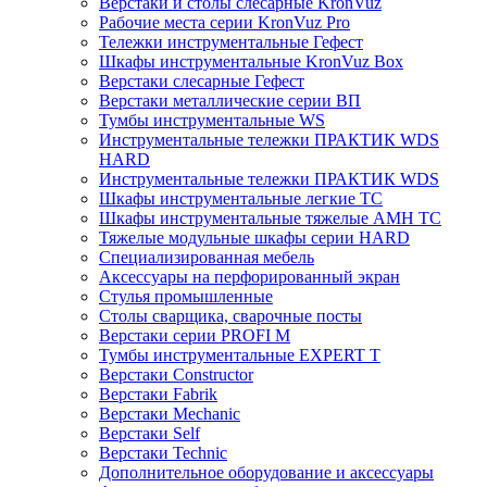
Верстаки и столы слесарные KronVuz
Рабочие места серии KronVuz Pro
Тележки инструментальные Гефест
Шкафы инструментальные KronVuz Box
Верстаки слесарные Гефест
Верстаки металлические серии ВП
Тумбы инструментальные WS
Инструментальные тележки ПРАКТИК WDS
HARD
Инструментальные тележки ПРАКТИК WDS
Шкафы инструментальные легкие ТС
Шкафы инструментальные тяжелые AMH TC
Тяжелые модульные шкафы серии HARD
Cпециализированная мебель
Аксессуары на перфорированный экран
Стулья промышленные
Столы сварщика, сварочные посты
Верстаки серии PROFI M
Тумбы инструментальные EXPERT T
Верстаки Constructor
Верстаки Fabrik
Верстаки Mechanic
Верстаки Self
Верстаки Technic
Дополнительное оборудование и аксессуары