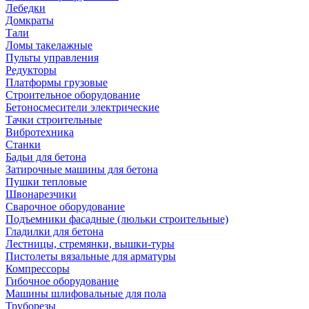
Лебедки
Домкраты
Тали
Ломы такелажные
Пульты управления
Редукторы
Платформы грузовые
Строительное оборудование
Бетоносмесители электрические
Тачки строительные
Вибротехника
Станки
Бадьи для бетона
Затирочные машины для бетона
Пушки тепловые
Швонарезчики
Сварочное оборудование
Подъемники фасадные (люльки строительные)
Гладилки для бетона
Лестницы, стремянки, вышки-туры
Пистолеты вязальные для арматуры
Компрессоры
Гибочное оборудование
Машины шлифовальные для пола
Труборезы