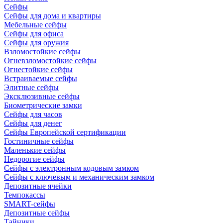
Сейфы
Сейфы для дома и квартиры
Мебельные сейфы
Сейфы для офиса
Сейфы для оружия
Взломостойкие сейфы
Огневзломостойкие сейфы
Огнестойкие сейфы
Встраиваемые сейфы
Элитные сейфы
Эксклюзивные сейфы
Биометрические замки
Сейфы для часов
Сейфы для денег
Сейфы Европейской сертификации
Гостиничные сейфы
Маленькие сейфы
Недорогие сейфы
Сейфы с электронным кодовым замком
Сейфы с ключевым и механическим замком
Депозитные ячейки
Темпокассы
SMART-сейфы
Депозитные сейфы
Тайники