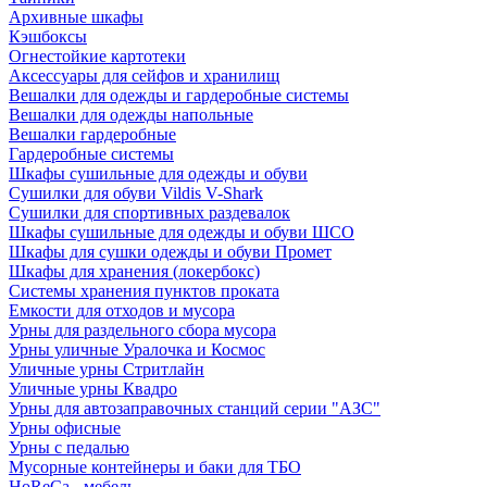
Архивные шкафы
Кэшбоксы
Огнестойкие картотеки
Аксессуары для сейфов и хранилищ
Вешалки для одежды и гардеробные системы
Вешалки для одежды напольные
Вешалки гардеробные
Гардеробные системы
Шкафы сушильные для одежды и обуви
Сушилки для обуви Vildis V-Shark
Сушилки для спортивных раздевалок
Шкафы сушильные для одежды и обуви ШСО
Шкафы для сушки одежды и обуви Промет
Шкафы для хранения (локербокс)
Системы хранения пунктов проката
Емкости для отходов и мусора
Урны для раздельного сбора мусора
Урны уличные Уралочка и Космос
Уличные урны Стритлайн
Уличные урны Квадро
Урны для автозаправочных станций серии "АЗС"
Урны офисные
Урны с педалью
Мусорные контейнеры и баки для ТБО
HoReCa - мебель