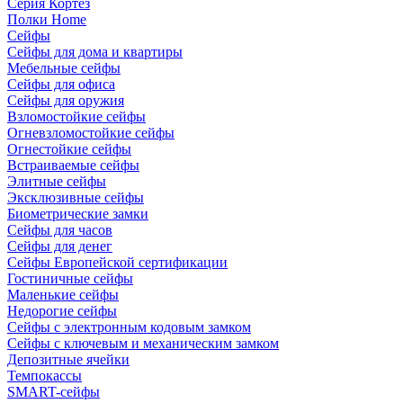
Серия Кортез
Полки Home
Сейфы
Сейфы для дома и квартиры
Мебельные сейфы
Сейфы для офиса
Сейфы для оружия
Взломостойкие сейфы
Огневзломостойкие сейфы
Огнестойкие сейфы
Встраиваемые сейфы
Элитные сейфы
Эксклюзивные сейфы
Биометрические замки
Сейфы для часов
Сейфы для денег
Сейфы Европейской сертификации
Гостиничные сейфы
Маленькие сейфы
Недорогие сейфы
Сейфы с электронным кодовым замком
Сейфы с ключевым и механическим замком
Депозитные ячейки
Темпокассы
SMART-сейфы