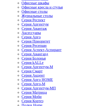
Офисные шкафы
Офисные кресла и стулья
Офисные столы
Журнальные столы
Серия Респект
Серия Аргентум
Серия Авантаж
Аксессуары
Серия Арго
Серия Приоритет
Серия Ресепшн
Серия Аспект-Аспирант
Серия Авангард
Серия Болонья
Серия kALLe
Серия Аргентум-М
Серия Смарт
Серия Акцент
Серия Арго HOME
Серия Арго-М
Серия Аргентум-МП
Серия Матрица
Серия Моби
Серия Кортез
Полки Home