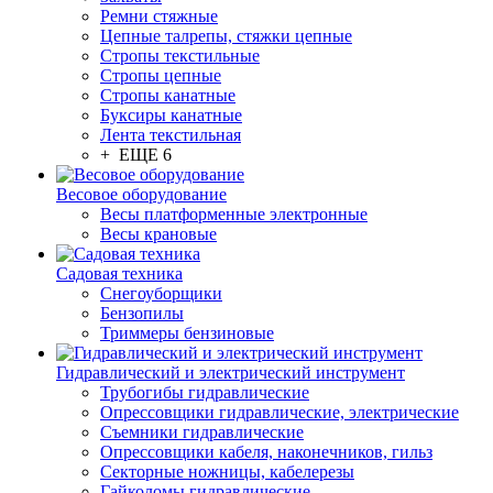
Ремни стяжные
Цепные талрепы, стяжки цепные
Стропы текстильные
Стропы цепные
Стропы канатные
Буксиры канатные
Лента текстильная
+ ЕЩЕ 6
Весовое оборудование
Весы платформенные электронные
Весы крановые
Садовая техника
Снегоуборщики
Бензопилы
Триммеры бензиновые
Гидравлический и электрический инструмент
Трубогибы гидравлические
Опрессовщики гидравлические, электрические
Съемники гидравлические
Опрессовщики кабеля, наконечников, гильз
Секторные ножницы, кабелерезы
Гайколомы гидравлические