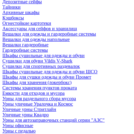
Депозитные сейфы
Тайники
Архивные шкафы
Кэшбоксы
Огнестойкие картотеки
Аксессуары для сейфов и хранилищ
Вешалки для одежды и гардеробные системы
Вешалки для одежды напольные
Вешалки гардеробные
Гардеробные системы
Шкафы сушильные для одежды и обуви
Сушилки для обуви Vildis V-Shark
Сушилки для спортивных раздевалок
Шкафы сушильные для одежды и обуви ШСО
Шкафы для сушки одежды и обуви Промет
Шкафы для хранения (локербокс)
Системы хранения пунктов проката
Емкости для отходов и мусора
Урны для раздельного сбора мусора
Урны уличные Уралочка и Космос
Уличные урны Стритлайн
Уличные урны Квадро
Урны для автозаправочных станций серии "АЗС"
Урны офисные
Урны с педалью