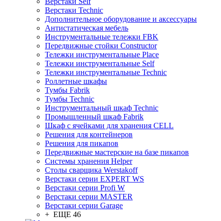
Верстаки Self
Верстаки Technic
Дополнительное оборудование и аксессуары
Антистатическая мебель
Инструментальные тележки FBK
Передвижные стойки Constructor
Тележки инструментальные Place
Тележки инструментальные Self
Тележки инструментальные Technic
Роллетные шкафы
Тумбы Fabrik
Тумбы Technic
Инструментальный шкаф Technic
Промышленный шкаф Fabrik
Шкаф с ячейками для хранения CELL
Решения для контейнеров
Решения для пикапов
Передвижные мастерские на базе пикапов
Системы хранения Helper
Столы сварщика Werstakoff
Верстаки серии EXPERT WS
Верстаки серии Profi W
Верстаки серии MASTER
Верстаки серии Garage
+ ЕЩЕ 46