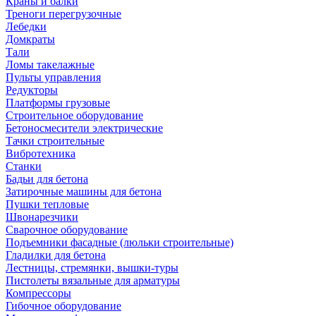
Краны и балки
Треноги перегрузочные
Лебедки
Домкраты
Тали
Ломы такелажные
Пульты управления
Редукторы
Платформы грузовые
Строительное оборудование
Бетоносмесители электрические
Тачки строительные
Вибротехника
Станки
Бадьи для бетона
Затирочные машины для бетона
Пушки тепловые
Швонарезчики
Сварочное оборудование
Подъемники фасадные (люльки строительные)
Гладилки для бетона
Лестницы, стремянки, вышки-туры
Пистолеты вязальные для арматуры
Компрессоры
Гибочное оборудование