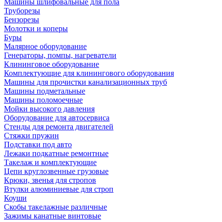
Машины шлифовальные для пола
Труборезы
Бензорезы
Молотки и коперы
Буры
Малярное оборудование
Генераторы, помпы, нагреватели
Клининговое оборудование
Комплектующие для клинингового оборудования
Машины для прочистки канализационных труб
Машины подметальные
Машины поломоечные
Мойки высокого давления
Оборудование для автосервиса
Стенды для ремонта двигателей
Стяжки пружин
Подставки под авто
Лежаки подкатные ремонтные
Такелаж и комплектующие
Цепи круглозвенные грузовые
Крюки, звенья для стропов
Втулки алюминиевые для строп
Коуши
Скобы такелажные различные
Зажимы канатные винтовые