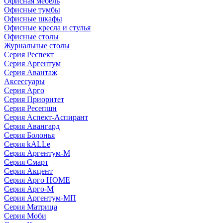
Офисная мебель
Офисные тумбы
Офисные шкафы
Офисные кресла и стулья
Офисные столы
Журнальные столы
Серия Респект
Серия Аргентум
Серия Авантаж
Аксессуары
Серия Арго
Серия Приоритет
Серия Ресепшн
Серия Аспект-Аспирант
Серия Авангард
Серия Болонья
Серия kALLe
Серия Аргентум-М
Серия Смарт
Серия Акцент
Серия Арго HOME
Серия Арго-М
Серия Аргентум-МП
Серия Матрица
Серия Моби