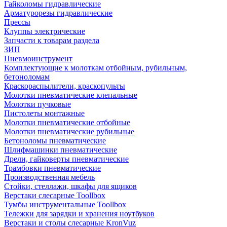
Гайколомы гидравлические
Арматурорезы гидравлические
Прессы
Клуппы электрические
Запчасти к товарам раздела
ЗИП
Пневмоинструмент
Комплектующие к молоткам отбойным, рубильным,
бетоноломам
Краскораспылители, краскопульты
Молотки пневматические клепальные
Молотки пучковые
Пистолеты монтажные
Молотки пневматические отбойные
Молотки пневматические рубильные
Бетоноломы пневматические
Шлифмашинки пневматические
Дрели, гайковерты пневматические
Трамбовки пневматические
Производственная мебель
Стойки, стеллажи, шкафы для ящиков
Верстаки слесарные Toollbox
Тумбы инструментальные Toollbox
Тележки для зарядки и хранения ноутбуков
Верстаки и столы слесарные KronVuz