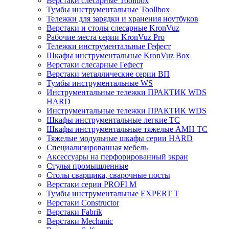
Верстаки слесарные Toollbox
Тумбы инструментальные Toollbox
Тележки для зарядки и хранения ноутбуков
Верстаки и столы слесарные KronVuz
Рабочие места серии KronVuz Pro
Тележки инструментальные Гефест
Шкафы инструментальные KronVuz Box
Верстаки слесарные Гефест
Верстаки металлические серии ВП
Тумбы инструментальные WS
Инструментальные тележки ПРАКТИК WDS
HARD
Инструментальные тележки ПРАКТИК WDS
Шкафы инструментальные легкие ТС
Шкафы инструментальные тяжелые AMH TC
Тяжелые модульные шкафы серии HARD
Cпециализированная мебель
Аксессуары на перфорированный экран
Стулья промышленные
Столы сварщика, сварочные посты
Верстаки серии PROFI M
Тумбы инструментальные EXPERT T
Верстаки Constructor
Верстаки Fabrik
Верстаки Mechanic