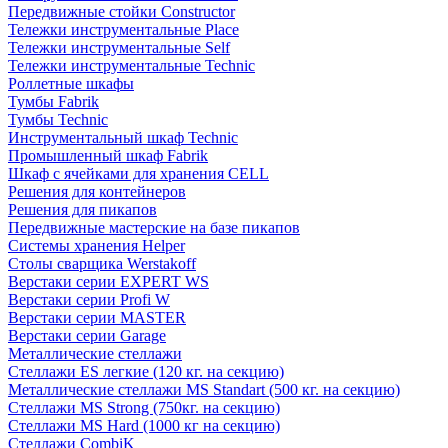
Передвижные стойки Constructor
Тележки инструментальные Place
Тележки инструментальные Self
Тележки инструментальные Technic
Роллетные шкафы
Тумбы Fabrik
Тумбы Technic
Инструментальный шкаф Technic
Промышленный шкаф Fabrik
Шкаф с ячейками для хранения CELL
Решения для контейнеров
Решения для пикапов
Передвижные мастерские на базе пикапов
Системы хранения Helper
Столы сварщика Werstakoff
Верстаки серии EXPERT WS
Верстаки серии Profi W
Верстаки серии MASTER
Верстаки серии Garage
Металлические стеллажи
Стеллажи ES легкие (120 кг. на секцию)
Металлические стеллажи MS Standart (500 кг. на секцию)
Стеллажи MS Strong (750кг. на секцию)
Стеллажи MS Hard (1000 кг на секцию)
Стеллажи CombiK