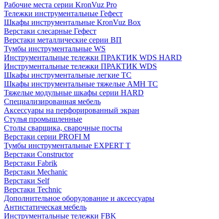
Рабочие места серии KronVuz Pro
Тележки инструментальные Гефест
Шкафы инструментальные KronVuz Box
Верстаки слесарные Гефест
Верстаки металлические серии ВП
Тумбы инструментальные WS
Инструментальные тележки ПРАКТИК WDS HARD
Инструментальные тележки ПРАКТИК WDS
Шкафы инструментальные легкие ТС
Шкафы инструментальные тяжелые AMH TC
Тяжелые модульные шкафы серии HARD
Cпециализированная мебель
Аксессуары на перфорированный экран
Стулья промышленные
Столы сварщика, сварочные посты
Верстаки серии PROFI M
Тумбы инструментальные EXPERT T
Верстаки Constructor
Верстаки Fabrik
Верстаки Mechanic
Верстаки Self
Верстаки Technic
Дополнительное оборудование и аксессуары
Антистатическая мебель
Инструментальные тележки FBK