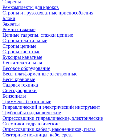
Талрепы
Ремкомплекты для крюков
Стропы и грузозахватные приспособления
Блоки
Захваты
Ремни стяжные
Цепные талрепы, стяжки цепные
Стропы текстильные
Стропы цепные
Стропы канатные
Буксиры канатные
Лента текстильная
Весовое оборудование
Весы платформенные электронные
Весы крановые
Садовая техника
Снегоуборщики
Бензопилы
Триммеры бензиновые
Гидравлический и электрический инструмент
Трубогибы гидравлические
Опрессовщики гидравлические, электрические
Съемники гидравлические
Опрессовщики кабеля, наконечников, гильз
Секторные ножницы, кабелерезы