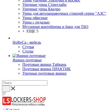
Урны уличные Уралочка и Космос
Уличные урны Стритлайн
Уличные урны Квадро
Урны для автозаправочных станций серии "АЗС"
Урны офисные
Урны с педалью
Мусорные контейнеры и баки для ТБО
+ ЕЩЕ 5
HoReCa - мебель
Стулья
Столы
Ящики почтовые
Почтовые ящики Тайвань
Почтовые ящики ПРАКТИК
Уличные почтовые ящики
Каталог