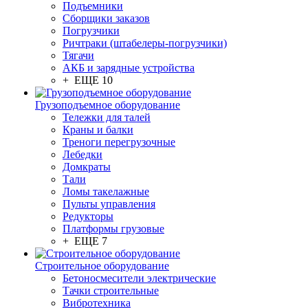
Подъемники
Сборщики заказов
Погрузчики
Ричтраки (штабелеры-погрузчики)
Тягачи
АКБ и зарядные устройства
+ ЕЩЕ 10
Грузоподъемное оборудование
Тележки для талей
Краны и балки
Треноги перегрузочные
Лебедки
Домкраты
Тали
Ломы такелажные
Пульты управления
Редукторы
Платформы грузовые
+ ЕЩЕ 7
Строительное оборудование
Бетоносмесители электрические
Тачки строительные
Вибротехника