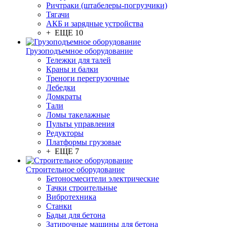
Ричтраки (штабелеры-погрузчики)
Тягачи
АКБ и зарядные устройства
+ ЕЩЕ 10
Грузоподъемное оборудование
Тележки для талей
Краны и балки
Треноги перегрузочные
Лебедки
Домкраты
Тали
Ломы такелажные
Пульты управления
Редукторы
Платформы грузовые
+ ЕЩЕ 7
Строительное оборудование
Бетоносмесители электрические
Тачки строительные
Вибротехника
Станки
Бадьи для бетона
Затирочные машины для бетона