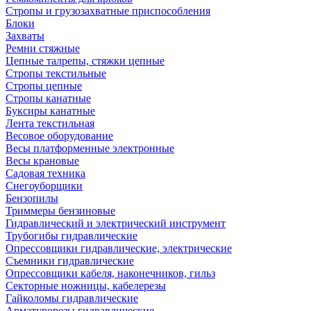
Стропы и грузозахватные приспособления
Блоки
Захваты
Ремни стяжные
Цепные талрепы, стяжки цепные
Стропы текстильные
Стропы цепные
Стропы канатные
Буксиры канатные
Лента текстильная
Весовое оборудование
Весы платформенные электронные
Весы крановые
Садовая техника
Снегоуборщики
Бензопилы
Триммеры бензиновые
Гидравлический и электрический инструмент
Трубогибы гидравлические
Опрессовщики гидравлические, электрические
Съемники гидравлические
Опрессовщики кабеля, наконечников, гильз
Секторные ножницы, кабелерезы
Гайколомы гидравлические
Арматурорезы гидравлические