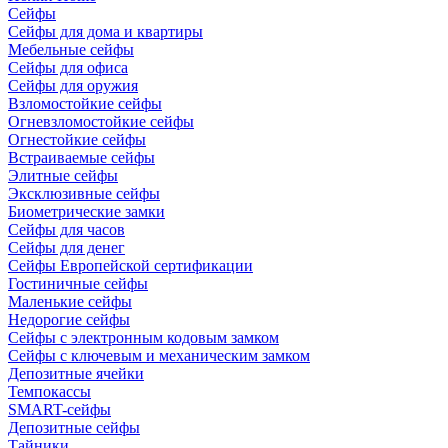
Сейфы
Сейфы для дома и квартиры
Мебельные сейфы
Сейфы для офиса
Сейфы для оружия
Взломостойкие сейфы
Огневзломостойкие сейфы
Огнестойкие сейфы
Встраиваемые сейфы
Элитные сейфы
Эксклюзивные сейфы
Биометрические замки
Сейфы для часов
Сейфы для денег
Сейфы Европейской сертификации
Гостиничные сейфы
Маленькие сейфы
Недорогие сейфы
Сейфы с электронным кодовым замком
Сейфы с ключевым и механическим замком
Депозитные ячейки
Темпокассы
SMART-сейфы
Депозитные сейфы
Тайники