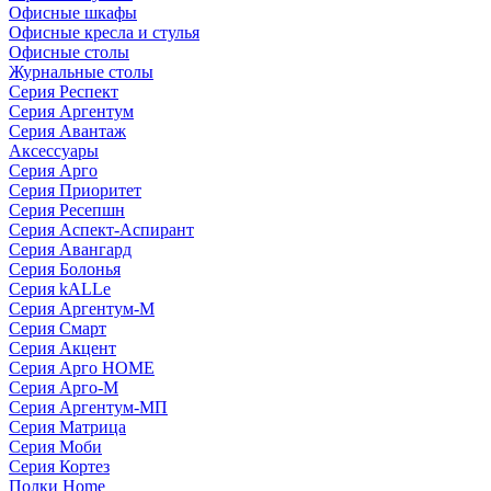
Офисные шкафы
Офисные кресла и стулья
Офисные столы
Журнальные столы
Серия Респект
Серия Аргентум
Серия Авантаж
Аксессуары
Серия Арго
Серия Приоритет
Серия Ресепшн
Серия Аспект-Аспирант
Серия Авангард
Серия Болонья
Серия kALLe
Серия Аргентум-М
Серия Смарт
Серия Акцент
Серия Арго HOME
Серия Арго-М
Серия Аргентум-МП
Серия Матрица
Серия Моби
Серия Кортез
Полки Home