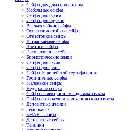
Сейфы для дома и квартиры
Мебельные сейфы
Сейфы для офиса
Сейфы для оружия
Взломостойкие сейфы
Огневзломостойкие сейфы
Огнестойкие сейфы
Встраиваемые сейфы
Элитные сейфы
Эксклюзивные сейфы
Биометрические замки
Сейфы для часов
Сейфы для денег
Сейфы Европейской сертификации
Гостиничные сейфы
Маленькие сейфы
Недорогие сейфы
Сейфы с электронным кодовым замком
Сейфы с ключевым и механическим замком
Депозитные ячейки
Темпокассы
SMART-сейфы
Депозитные сейфы
Тайники