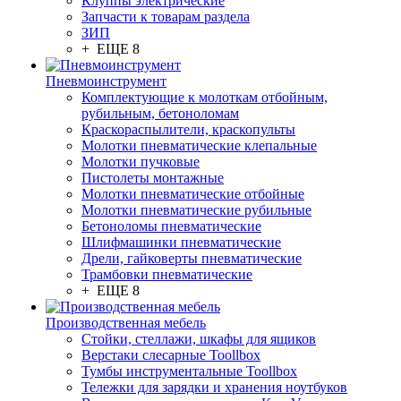
Клуппы электрические
Запчасти к товарам раздела
ЗИП
+ ЕЩЕ 8
Пневмоинструмент
Комплектующие к молоткам отбойным,
рубильным, бетоноломам
Краскораспылители, краскопульты
Молотки пневматические клепальные
Молотки пучковые
Пистолеты монтажные
Молотки пневматические отбойные
Молотки пневматические рубильные
Бетоноломы пневматические
Шлифмашинки пневматические
Дрели, гайковерты пневматические
Трамбовки пневматические
+ ЕЩЕ 8
Производственная мебель
Стойки, стеллажи, шкафы для ящиков
Верстаки слесарные Toollbox
Тумбы инструментальные Toollbox
Тележки для зарядки и хранения ноутбуков