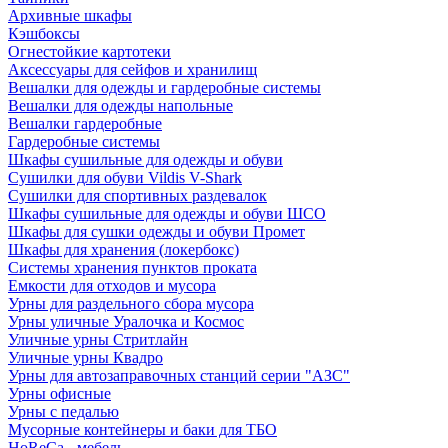
Архивные шкафы
Кэшбоксы
Огнестойкие картотеки
Аксессуары для сейфов и хранилищ
Вешалки для одежды и гардеробные системы
Вешалки для одежды напольные
Вешалки гардеробные
Гардеробные системы
Шкафы сушильные для одежды и обуви
Сушилки для обуви Vildis V-Shark
Сушилки для спортивных раздевалок
Шкафы сушильные для одежды и обуви ШСО
Шкафы для сушки одежды и обуви Промет
Шкафы для хранения (локербокс)
Системы хранения пунктов проката
Емкости для отходов и мусора
Урны для раздельного сбора мусора
Урны уличные Уралочка и Космос
Уличные урны Стритлайн
Уличные урны Квадро
Урны для автозаправочных станций серии "АЗС"
Урны офисные
Урны с педалью
Мусорные контейнеры и баки для ТБО
HoReCa - мебель