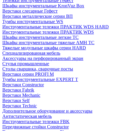
Тележки инструментальные Гефест
Шкафы инструментальные KronVuz Box
Верстаки слесарные Гефест
Верстаки металлические серии ВП
Тумбы инструментальные WS
Инструментальные тележки ПРАКТИК WDS HARD
Инструментальные тележки ПРАКТИК WDS
Шкафы инструментальные легкие ТС
Шкафы инструментальные тяжелые AMH TC
Тяжелые модульные шкафы серии HARD
Cпециализированная мебель
Аксессуары на перфорированный экран
Стулья промышленные
Столы сварщика, сварочные посты
Верстаки серии PROFI M
Тумбы инструментальные EXPERT T
Верстаки Constructor
Верстаки Fabrik
Верстаки Mechanic
Верстаки Self
Верстаки Technic
Дополнительное оборудование и аксессуары
Антистатическая мебель
Инструментальные тележки FBK
Передвижные стойки Constructor