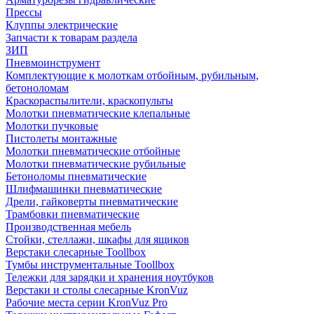
Прессы
Клуппы электрические
Запчасти к товарам раздела
ЗИП
Пневмоинструмент
Комплектующие к молоткам отбойным, рубильным,
бетоноломам
Краскораспылители, краскопульты
Молотки пневматические клепальные
Молотки пучковые
Пистолеты монтажные
Молотки пневматические отбойные
Молотки пневматические рубильные
Бетоноломы пневматические
Шлифмашинки пневматические
Дрели, гайковерты пневматические
Трамбовки пневматические
Производственная мебель
Стойки, стеллажи, шкафы для ящиков
Верстаки слесарные Toollbox
Тумбы инструментальные Toollbox
Тележки для зарядки и хранения ноутбуков
Верстаки и столы слесарные KronVuz
Рабочие места серии KronVuz Pro