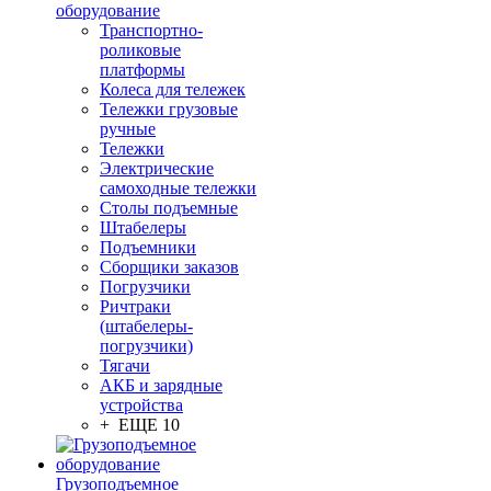
оборудование
Транспортно-
роликовые
платформы
Колеса для тележек
Тележки грузовые
ручные
Тележки
Электрические
самоходные тележки
Столы подъемные
Штабелеры
Подъемники
Сборщики заказов
Погрузчики
Ричтраки
(штабелеры-
погрузчики)
Тягачи
АКБ и зарядные
устройства
+ ЕЩЕ 10
Грузоподъемное