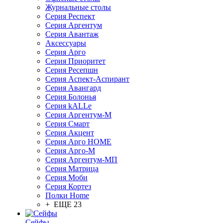
Журнальные столы
Серия Респект
Серия Аргентум
Серия Авантаж
Аксессуары
Серия Арго
Серия Приоритет
Серия Ресепшн
Серия Аспект-Аспирант
Серия Авангард
Серия Болонья
Серия kALLe
Серия Аргентум-М
Серия Смарт
Серия Акцент
Серия Арго HOME
Серия Арго-М
Серия Аргентум-МП
Серия Матрица
Серия Моби
Серия Кортез
Полки Home
+ ЕЩЕ 23
Сейфы