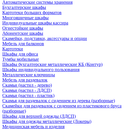
Автоматические системы хранения
Бухгалтерские шкафы
Картотеки больших форматов
Многоящичные шкафы
Индивидуальные шкафы кассира
Огнестойкие шкафы
Абонентские шкафы
Скамейки, подставки, аксессуары и опции
Мебель для балконов
Картотеки
Шкафы для офиса
Тумбы мобильные
Шкафы бухгалтерские металлические КБ (Контур)
Шкафы индивидуального пользования
Металлические ключницы
Мебель для раздевалок
Скамьи (настил - дерево)
Скамьи (настил - ЛДСП)
Скамьи (настил - пластик)
Скамья для раздевалок с сидением из дерева (разборные)
Скамейки для раздевалок с сидением из пластикового бруса
(разборные)
Шкафы для верхней одежды (ЛДСП)
Шкафы для одежды металлические (Локеры)
Медицинская мебель и изделия