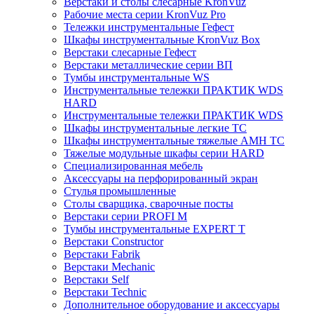
Верстаки и столы слесарные KronVuz
Рабочие места серии KronVuz Pro
Тележки инструментальные Гефест
Шкафы инструментальные KronVuz Box
Верстаки слесарные Гефест
Верстаки металлические серии ВП
Тумбы инструментальные WS
Инструментальные тележки ПРАКТИК WDS
HARD
Инструментальные тележки ПРАКТИК WDS
Шкафы инструментальные легкие ТС
Шкафы инструментальные тяжелые AMH TC
Тяжелые модульные шкафы серии HARD
Cпециализированная мебель
Аксессуары на перфорированный экран
Стулья промышленные
Столы сварщика, сварочные посты
Верстаки серии PROFI M
Тумбы инструментальные EXPERT T
Верстаки Constructor
Верстаки Fabrik
Верстаки Mechanic
Верстаки Self
Верстаки Technic
Дополнительное оборудование и аксессуары