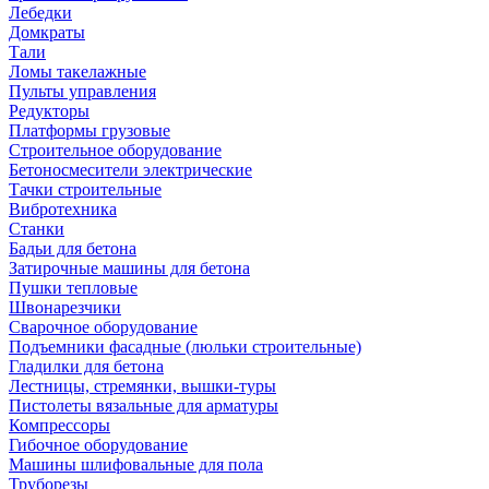
Лебедки
Домкраты
Тали
Ломы такелажные
Пульты управления
Редукторы
Платформы грузовые
Строительное оборудование
Бетоносмесители электрические
Тачки строительные
Вибротехника
Станки
Бадьи для бетона
Затирочные машины для бетона
Пушки тепловые
Швонарезчики
Сварочное оборудование
Подъемники фасадные (люльки строительные)
Гладилки для бетона
Лестницы, стремянки, вышки-туры
Пистолеты вязальные для арматуры
Компрессоры
Гибочное оборудование
Машины шлифовальные для пола
Труборезы