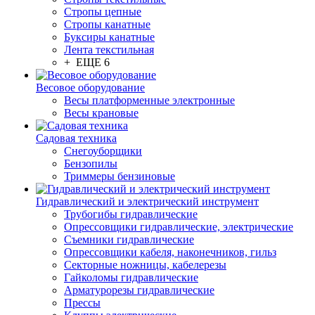
Стропы цепные
Стропы канатные
Буксиры канатные
Лента текстильная
+ ЕЩЕ 6
Весовое оборудование
Весы платформенные электронные
Весы крановые
Садовая техника
Снегоуборщики
Бензопилы
Триммеры бензиновые
Гидравлический и электрический инструмент
Трубогибы гидравлические
Опрессовщики гидравлические, электрические
Съемники гидравлические
Опрессовщики кабеля, наконечников, гильз
Секторные ножницы, кабелерезы
Гайколомы гидравлические
Арматурорезы гидравлические
Прессы