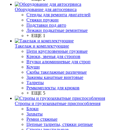
Оборудование для автосервиса
Стенды для ремонта двигателей
Стяжки пружин
Подставки под авто
Лежаки подкатные ремонтные
+ ЕЩЕ 1
Такелаж и комплектующие
Цепи круглозвенные грузовые
Крюки, звенья для стропов
Втулки алюминиевые для строп
Коуши
Скобы такелажные различные
Зажимы канатные винтовые
Талрепы
Ремкомплекты для крюков
+ ЕЩЕ 5
Стропы и грузозахватные приспособления
Блоки
Захваты
Ремни стяжные
Цепные талрепы, стяжки цепные
Стропы текстильные