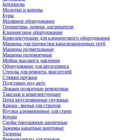
Бензорезы
Молотки и коперы
Буры
Малярное оборудование
Генераторы, помпы, нагреватели
Клининговое оборудование
Комплектующие для клинингового оборудования
Машины для прочистки канализационных труб
Машины подметальные
Машины поломоечные
Мойки высокого давления
Оборудование для автосервиса
Стенды для ремонта двигателей
Стяжки пружин
Подставки под авто
Лежаки подкатные ремонтные
Такелаж и комплектующие
Цепи круглозвенные грузовые
Крюки, звенья для стропов
Втулки алюминиевые для строп
Коуши
Скобы такелажные различные
Зажимы канатные винтовые
Талрепы
Ремкомплекты для крюков