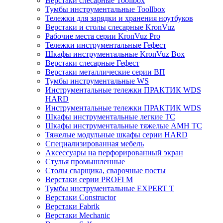
Верстаки слесарные Toollbox
Тумбы инструментальные Toollbox
Тележки для зарядки и хранения ноутбуков
Верстаки и столы слесарные KronVuz
Рабочие места серии KronVuz Pro
Тележки инструментальные Гефест
Шкафы инструментальные KronVuz Box
Верстаки слесарные Гефест
Верстаки металлические серии ВП
Тумбы инструментальные WS
Инструментальные тележки ПРАКТИК WDS
HARD
Инструментальные тележки ПРАКТИК WDS
Шкафы инструментальные легкие ТС
Шкафы инструментальные тяжелые AMH TC
Тяжелые модульные шкафы серии HARD
Cпециализированная мебель
Аксессуары на перфорированный экран
Стулья промышленные
Столы сварщика, сварочные посты
Верстаки серии PROFI M
Тумбы инструментальные EXPERT T
Верстаки Constructor
Верстаки Fabrik
Верстаки Mechanic