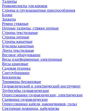
Талрепы
Ремкомплекты для крюков
Стропы и грузозахватные приспособления
Блоки
Захваты
Ремни стяжные
Цепные талрепы, стяжки цепные
Стропы текстильные
Стропы цепные
Стропы канатные
Буксиры канатные
Лента текстильная
Весовое оборудование
Весы платформенные электронные
Весы крановые
Садовая техника
Снегоуборщики
Бензопилы
Триммеры бензиновые
Гидравлический и электрический инструмент
Трубогибы гидравлические
Опрессовщики гидравлические, электрические
Съемники гидравлические
Опрессовщики кабеля, наконечников, гильз
Секторные ножницы, кабелерезы