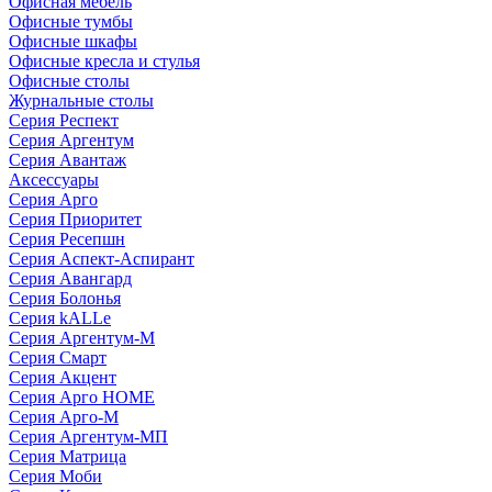
Офисная мебель
Офисные тумбы
Офисные шкафы
Офисные кресла и стулья
Офисные столы
Журнальные столы
Серия Респект
Серия Аргентум
Серия Авантаж
Аксессуары
Серия Арго
Серия Приоритет
Серия Ресепшн
Серия Аспект-Аспирант
Серия Авангард
Серия Болонья
Серия kALLe
Серия Аргентум-М
Серия Смарт
Серия Акцент
Серия Арго HOME
Серия Арго-М
Серия Аргентум-МП
Серия Матрица
Серия Моби