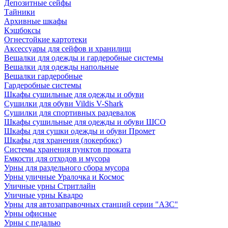
Депозитные сейфы
Тайники
Архивные шкафы
Кэшбоксы
Огнестойкие картотеки
Аксессуары для сейфов и хранилищ
Вешалки для одежды и гардеробные системы
Вешалки для одежды напольные
Вешалки гардеробные
Гардеробные системы
Шкафы сушильные для одежды и обуви
Сушилки для обуви Vildis V-Shark
Сушилки для спортивных раздевалок
Шкафы сушильные для одежды и обуви ШСО
Шкафы для сушки одежды и обуви Промет
Шкафы для хранения (локербокс)
Системы хранения пунктов проката
Емкости для отходов и мусора
Урны для раздельного сбора мусора
Урны уличные Уралочка и Космос
Уличные урны Стритлайн
Уличные урны Квадро
Урны для автозаправочных станций серии "АЗС"
Урны офисные
Урны с педалью