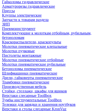
Гайколомы гидравлические
Арматурорезы гидравлические
Прессы
Клуппы электрические
Запчасти к товарам раздела
ЗИП
Пневмоинструмент
Комплектующие к молоткам отбойным, рубильным,
бетоноломам
Краскораспылители, краскопульты
Молотки пневматические клепальные
Молотки пучковые
Пистолеты монтажные
Молотки пневматические отбойные
Молотки пневматические рубильные
Бетоноломы пневматические
Шлифмашинки пневматические
Дрели, гайковерты пневматические
Трамбовки пневматические
Производственная мебель
Стойки, стеллажи, шкафы для ящиков
Верстаки слесарные Toollbox
Тумбы инструментальные Toollbox
Тележки для зарядки и хранения ноутбуков
Верстаки и столы слесарные KronVuz