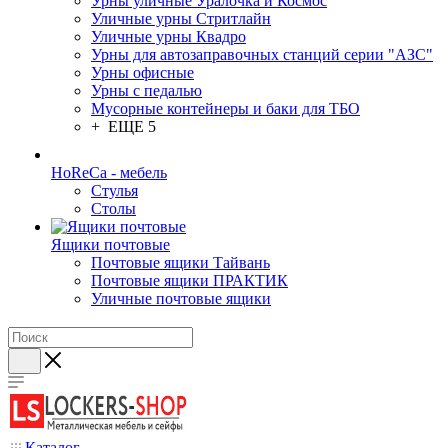
Урны уличные Уралочка и Космос
Уличные урны Стритлайн
Уличные урны Квадро
Урны для автозаправочных станций серии "АЗС"
Урны офисные
Урны с педалью
Мусорные контейнеры и баки для ТБО
+ ЕЩЕ 5
HoReCa - мебель
Стулья
Столы
Ящики почтовые
Почтовые ящики Тайвань
Почтовые ящики ПРАКТИК
Уличные почтовые ящики
Каталог