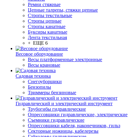
Ремни стяжные
Цепные талрепы, стяжки цепные
Стропы текстильные
Стропы цепные
Стропы канатные
Буксиры канатные
Лента текстильная
+ ЕЩЕ 6
Весовое оборудование
Весы платформенные электронные
Весы крановые
Садовая техника
Снегоуборщики
Бензопилы
Триммеры бензиновые
Гидравлический и электрический инструмент
Трубогибы гидравлические
Опрессовщики гидравлические, электрические
Съемники гидравлические
Опрессовщики кабеля, наконечников, гильз
Секторные ножницы, кабелерезы
Гайколомы гидравлические