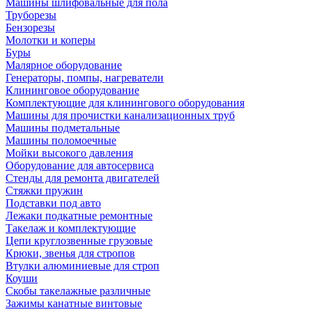
Машины шлифовальные для пола
Труборезы
Бензорезы
Молотки и коперы
Буры
Малярное оборудование
Генераторы, помпы, нагреватели
Клининговое оборудование
Комплектующие для клинингового оборудования
Машины для прочистки канализационных труб
Машины подметальные
Машины поломоечные
Мойки высокого давления
Оборудование для автосервиса
Стенды для ремонта двигателей
Стяжки пружин
Подставки под авто
Лежаки подкатные ремонтные
Такелаж и комплектующие
Цепи круглозвенные грузовые
Крюки, звенья для стропов
Втулки алюминиевые для строп
Коуши
Скобы такелажные различные
Зажимы канатные винтовые