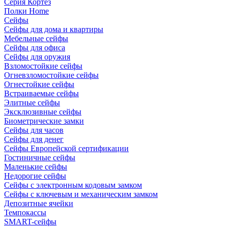
Серия Кортез
Полки Home
Сейфы
Сейфы для дома и квартиры
Мебельные сейфы
Сейфы для офиса
Сейфы для оружия
Взломостойкие сейфы
Огневзломостойкие сейфы
Огнестойкие сейфы
Встраиваемые сейфы
Элитные сейфы
Эксклюзивные сейфы
Биометрические замки
Сейфы для часов
Сейфы для денег
Сейфы Европейской сертификации
Гостиничные сейфы
Маленькие сейфы
Недорогие сейфы
Сейфы с электронным кодовым замком
Сейфы с ключевым и механическим замком
Депозитные ячейки
Темпокассы
SMART-сейфы