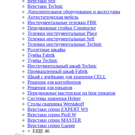
Верстаки Self
Верстаки Technic
Дополнительное оборудование и аксессуары
Антистатическая мебель
Инструментальные тележки FBK
Передвижные стойки Constructor
Тележки инструментальные Place
Тележки инструментальные Self
Тележки инструментальные Technic
Роллетные шкафы
Тумбы Fabrik
Тумбы Technic
Инструментальный шкаф Technic
Промышленный шкаф Fabrik
Шкаф с ячейками для хранения CELL
Решения для контейнеров
Решения для пикапов
Передвижные мастерские на базе пикапов
Системы хранения Helper
Столы сварщика Werstakoff
Верстаки серии EXPERT WS
Верстаки серии Profi W
Верстаки серии MASTER
Верстаки серии Garage
+ ЕЩЕ 46