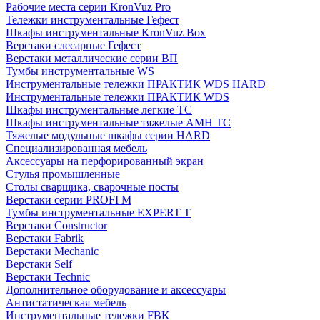
Рабочие места серии KronVuz Pro
Тележки инструментальные Гефест
Шкафы инструментальные KronVuz Box
Верстаки слесарные Гефест
Верстаки металлические серии ВП
Тумбы инструментальные WS
Инструментальные тележки ПРАКТИК WDS HARD
Инструментальные тележки ПРАКТИК WDS
Шкафы инструментальные легкие ТС
Шкафы инструментальные тяжелые AMH TC
Тяжелые модульные шкафы серии HARD
Cпециализированная мебель
Аксессуары на перфорированный экран
Стулья промышленные
Столы сварщика, сварочные посты
Верстаки серии PROFI M
Тумбы инструментальные EXPERT T
Верстаки Constructor
Верстаки Fabrik
Верстаки Mechanic
Верстаки Self
Верстаки Technic
Дополнительное оборудование и аксессуары
Антистатическая мебель
Инструментальные тележки FBK