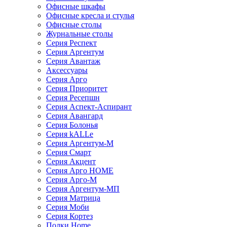
Офисные шкафы
Офисные кресла и стулья
Офисные столы
Журнальные столы
Серия Респект
Серия Аргентум
Серия Авантаж
Аксессуары
Серия Арго
Серия Приоритет
Серия Ресепшн
Серия Аспект-Аспирант
Серия Авангард
Серия Болонья
Серия kALLe
Серия Аргентум-М
Серия Смарт
Серия Акцент
Серия Арго HOME
Серия Арго-М
Серия Аргентум-МП
Серия Матрица
Серия Моби
Серия Кортез
Полки Home