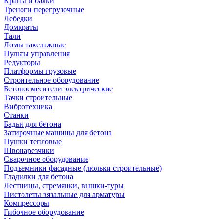
Краны и балки
Треноги перегрузочные
Лебедки
Домкраты
Тали
Ломы такелажные
Пульты управления
Редукторы
Платформы грузовые
Строительное оборудование
Бетоносмесители электрические
Тачки строительные
Вибротехника
Станки
Бадьи для бетона
Затирочные машины для бетона
Пушки тепловые
Швонарезчики
Сварочное оборудование
Подъемники фасадные (люльки строительные)
Гладилки для бетона
Лестницы, стремянки, вышки-туры
Пистолеты вязальные для арматуры
Компрессоры
Гибочное оборудование