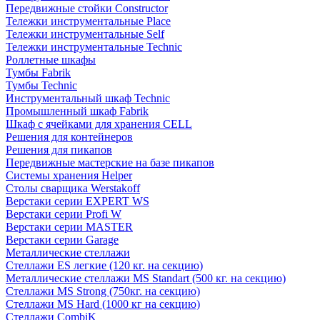
Передвижные стойки Constructor
Тележки инструментальные Place
Тележки инструментальные Self
Тележки инструментальные Technic
Роллетные шкафы
Тумбы Fabrik
Тумбы Technic
Инструментальный шкаф Technic
Промышленный шкаф Fabrik
Шкаф с ячейками для хранения CELL
Решения для контейнеров
Решения для пикапов
Передвижные мастерские на базе пикапов
Системы хранения Helper
Столы сварщика Werstakoff
Верстаки серии EXPERT WS
Верстаки серии Profi W
Верстаки серии MASTER
Верстаки серии Garage
Металлические стеллажи
Стеллажи ES легкие (120 кг. на секцию)
Металлические стеллажи MS Standart (500 кг. на секцию)
Стеллажи MS Strong (750кг. на секцию)
Стеллажи MS Hard (1000 кг на секцию)
Стеллажи CombiK