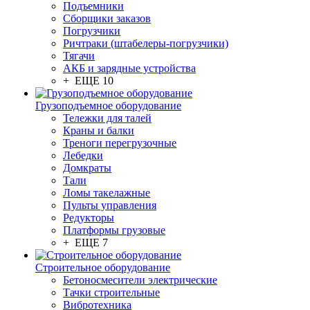
Подъемники
Сборщики заказов
Погрузчики
Ричтраки (штабелеры-погрузчики)
Тягачи
АКБ и зарядные устройства
+ ЕЩЕ 10
Грузоподъемное оборудование
Тележки для талей
Краны и балки
Треноги перегрузочные
Лебедки
Домкраты
Тали
Ломы такелажные
Пульты управления
Редукторы
Платформы грузовые
+ ЕЩЕ 7
Строительное оборудование
Бетоносмесители электрические
Тачки строительные
Вибротехника