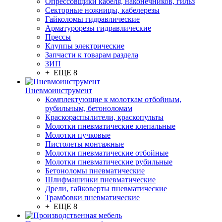
Опрессовщики кабеля, наконечников, гильз
Секторные ножницы, кабелерезы
Гайколомы гидравлические
Арматурорезы гидравлические
Прессы
Клуппы электрические
Запчасти к товарам раздела
ЗИП
+ ЕЩЕ 8
Пневмоинструмент
Комплектующие к молоткам отбойным,
рубильным, бетоноломам
Краскораспылители, краскопульты
Молотки пневматические клепальные
Молотки пучковые
Пистолеты монтажные
Молотки пневматические отбойные
Молотки пневматические рубильные
Бетоноломы пневматические
Шлифмашинки пневматические
Дрели, гайковерты пневматические
Трамбовки пневматические
+ ЕЩЕ 8