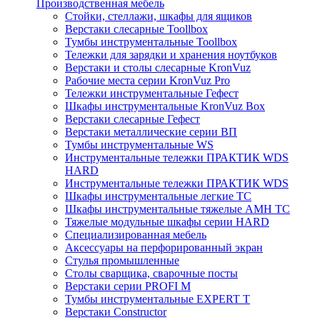
Производственная мебель
Стойки, стеллажи, шкафы для ящиков
Верстаки слесарные Toollbox
Тумбы инструментальные Toollbox
Тележки для зарядки и хранения ноутбуков
Верстаки и столы слесарные KronVuz
Рабочие места серии KronVuz Pro
Тележки инструментальные Гефест
Шкафы инструментальные KronVuz Box
Верстаки слесарные Гефест
Верстаки металлические серии ВП
Тумбы инструментальные WS
Инструментальные тележки ПРАКТИК WDS
HARD
Инструментальные тележки ПРАКТИК WDS
Шкафы инструментальные легкие ТС
Шкафы инструментальные тяжелые AMH TC
Тяжелые модульные шкафы серии HARD
Cпециализированная мебель
Аксессуары на перфорированный экран
Стулья промышленные
Столы сварщика, сварочные посты
Верстаки серии PROFI M
Тумбы инструментальные EXPERT T
Верстаки Constructor