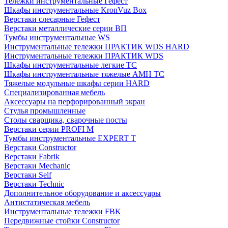
Тележки инструментальные Гефест
Шкафы инструментальные KronVuz Box
Верстаки слесарные Гефест
Верстаки металлические серии ВП
Тумбы инструментальные WS
Инструментальные тележки ПРАКТИК WDS HARD
Инструментальные тележки ПРАКТИК WDS
Шкафы инструментальные легкие ТС
Шкафы инструментальные тяжелые AMH TC
Тяжелые модульные шкафы серии HARD
Cпециализированная мебель
Аксессуары на перфорированный экран
Стулья промышленные
Столы сварщика, сварочные посты
Верстаки серии PROFI M
Тумбы инструментальные EXPERT T
Верстаки Constructor
Верстаки Fabrik
Верстаки Mechanic
Верстаки Self
Верстаки Technic
Дополнительное оборудование и аксессуары
Антистатическая мебель
Инструментальные тележки FBK
Передвижные стойки Constructor