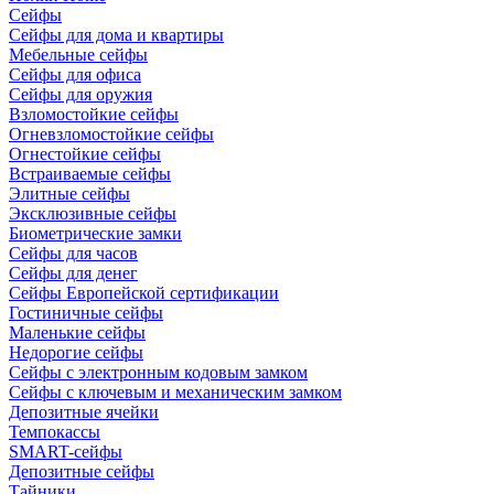
Сейфы
Сейфы для дома и квартиры
Мебельные сейфы
Сейфы для офиса
Сейфы для оружия
Взломостойкие сейфы
Огневзломостойкие сейфы
Огнестойкие сейфы
Встраиваемые сейфы
Элитные сейфы
Эксклюзивные сейфы
Биометрические замки
Сейфы для часов
Сейфы для денег
Сейфы Европейской сертификации
Гостиничные сейфы
Маленькие сейфы
Недорогие сейфы
Сейфы с электронным кодовым замком
Сейфы с ключевым и механическим замком
Депозитные ячейки
Темпокассы
SMART-сейфы
Депозитные сейфы
Тайники