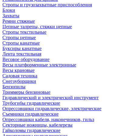
Стропы и грузозахватные приспособления
Блоки
Захваты
Ремни стяжные
Цепные талрепы, стяжки цепные
Стропы текстильные
Стропы цепные
Стропы канатные
Буксиры канатные
Лента текстильная
Весовое оборудование
Весы платформенные электронные
Весы крановые
Садовая техника
Снегоуборщики
Бензопилы
Триммеры бензиновые
Гидравлический и электрический инструмент
Трубогибы гидравлические
Опрессовщики гидравлические, электрические
Съемники гидравлические
Опрессовщики кабеля, наконечников, гильз
Секторные ножницы, кабелерезы
Гайколомы гидравлические
Арматурорезы гидравлические