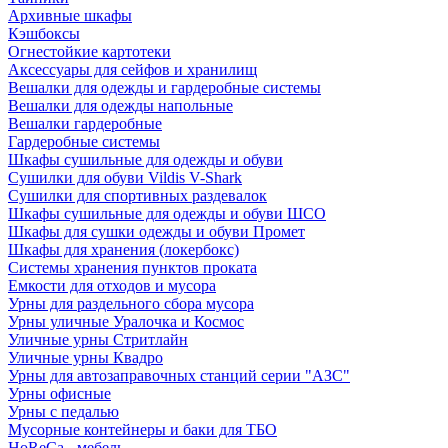
Архивные шкафы
Кэшбоксы
Огнестойкие картотеки
Аксессуары для сейфов и хранилищ
Вешалки для одежды и гардеробные системы
Вешалки для одежды напольные
Вешалки гардеробные
Гардеробные системы
Шкафы сушильные для одежды и обуви
Сушилки для обуви Vildis V-Shark
Сушилки для спортивных раздевалок
Шкафы сушильные для одежды и обуви ШСО
Шкафы для сушки одежды и обуви Промет
Шкафы для хранения (локербокс)
Системы хранения пунктов проката
Емкости для отходов и мусора
Урны для раздельного сбора мусора
Урны уличные Уралочка и Космос
Уличные урны Стритлайн
Уличные урны Квадро
Урны для автозаправочных станций серии "АЗС"
Урны офисные
Урны с педалью
Мусорные контейнеры и баки для ТБО
HoReCa - мебель