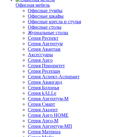
Офисная мебель
Офисные тумбы
Офисные шкафы
Офисные кресла и стулья
Офисные столы
Журнальные столы
Серия Респект
Серия Аргентум
Серия Авантаж
Аксессуары
Серия Арго
Серия Приоритет
Серия Ресепшн
Серия Аспект-Аспирант
Серия Авангард
Серия Болонья
Серия kALLe
Серия Аргентум-М
Серия Смарт
Серия Акцент
Серия Арго HOME
Серия Арго-М
Серия Аргентум-МП
Серия Матрица