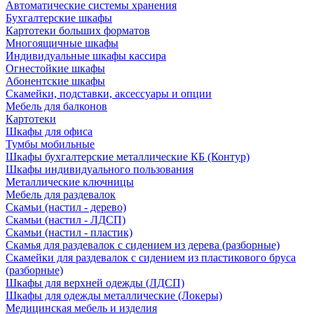
Автоматические системы хранения
Бухгалтерские шкафы
Картотеки больших форматов
Многоящичные шкафы
Индивидуальные шкафы кассира
Огнестойкие шкафы
Абонентские шкафы
Скамейки, подставки, аксессуары и опции
Мебель для балконов
Картотеки
Шкафы для офиса
Тумбы мобильные
Шкафы бухгалтерские металлические КБ (Контур)
Шкафы индивидуального пользования
Металлические ключницы
Мебель для раздевалок
Скамьи (настил - дерево)
Скамьи (настил - ЛДСП)
Скамьи (настил - пластик)
Скамья для раздевалок с сидением из дерева (разборные)
Скамейки для раздевалок с сидением из пластикового бруса
(разборные)
Шкафы для верхней одежды (ЛДСП)
Шкафы для одежды металлические (Локеры)
Медицинская мебель и изделия