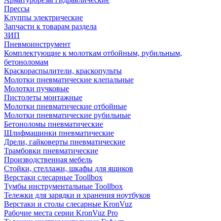
Прессы
Клуппы электрические
Запчасти к товарам раздела
ЗИП
Пневмоинструмент
Комплектующие к молоткам отбойным, рубильным,
бетоноломам
Краскораспылители, краскопульты
Молотки пневматические клепальные
Молотки пучковые
Пистолеты монтажные
Молотки пневматические отбойные
Молотки пневматические рубильные
Бетоноломы пневматические
Шлифмашинки пневматические
Дрели, гайковерты пневматические
Трамбовки пневматические
Производственная мебель
Стойки, стеллажи, шкафы для ящиков
Верстаки слесарные Toollbox
Тумбы инструментальные Toollbox
Тележки для зарядки и хранения ноутбуков
Верстаки и столы слесарные KronVuz
Рабочие места серии KronVuz Pro