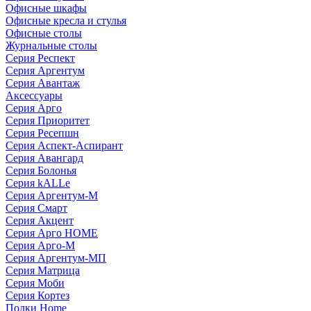
Офисные шкафы
Офисные кресла и стулья
Офисные столы
Журнальные столы
Серия Респект
Серия Аргентум
Серия Авантаж
Аксессуары
Серия Арго
Серия Приоритет
Серия Ресепшн
Серия Аспект-Аспирант
Серия Авангард
Серия Болонья
Серия kALLe
Серия Аргентум-М
Серия Смарт
Серия Акцент
Серия Арго HOME
Серия Арго-М
Серия Аргентум-МП
Серия Матрица
Серия Моби
Серия Кортез
Полки Home