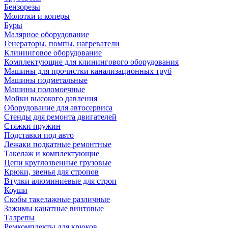
Бензорезы
Молотки и коперы
Буры
Малярное оборудование
Генераторы, помпы, нагреватели
Клининговое оборудование
Комплектующие для клинингового оборудования
Машины для прочистки канализационных труб
Машины подметальные
Машины поломоечные
Мойки высокого давления
Оборудование для автосервиса
Стенды для ремонта двигателей
Стяжки пружин
Подставки под авто
Лежаки подкатные ремонтные
Такелаж и комплектующие
Цепи круглозвенные грузовые
Крюки, звенья для стропов
Втулки алюминиевые для строп
Коуши
Скобы такелажные различные
Зажимы канатные винтовые
Талрепы
Ремкомплекты для крюков