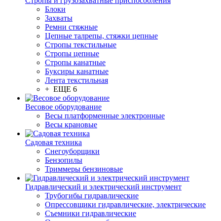
Стропы и грузозахватные приспособления
Блоки
Захваты
Ремни стяжные
Цепные талрепы, стяжки цепные
Стропы текстильные
Стропы цепные
Стропы канатные
Буксиры канатные
Лента текстильная
+ ЕЩЕ 6
Весовое оборудование
Весы платформенные электронные
Весы крановые
Садовая техника
Снегоуборщики
Бензопилы
Триммеры бензиновые
Гидравлический и электрический инструмент
Трубогибы гидравлические
Опрессовщики гидравлические, электрические
Съемники гидравлические