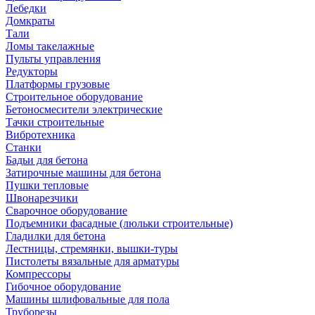
Лебедки
Домкраты
Тали
Ломы такелажные
Пульты управления
Редукторы
Платформы грузовые
Строительное оборудование
Бетоносмесители электрические
Тачки строительные
Вибротехника
Станки
Бадьи для бетона
Затирочные машины для бетона
Пушки тепловые
Швонарезчики
Сварочное оборудование
Подъемники фасадные (люльки строительные)
Гладилки для бетона
Лестницы, стремянки, вышки-туры
Пистолеты вязальные для арматуры
Компрессоры
Гибочное оборудование
Машины шлифовальные для пола
Труборезы