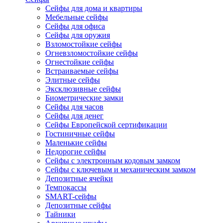
Сейфы для дома и квартиры
Мебельные сейфы
Сейфы для офиса
Сейфы для оружия
Взломостойкие сейфы
Огневзломостойкие сейфы
Огнестойкие сейфы
Встраиваемые сейфы
Элитные сейфы
Эксклюзивные сейфы
Биометрические замки
Сейфы для часов
Сейфы для денег
Сейфы Европейской сертификации
Гостиничные сейфы
Маленькие сейфы
Недорогие сейфы
Сейфы с электронным кодовым замком
Сейфы с ключевым и механическим замком
Депозитные ячейки
Темпокассы
SMART-сейфы
Депозитные сейфы
Тайники