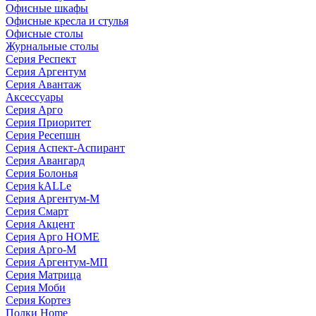
Офисные шкафы
Офисные кресла и стулья
Офисные столы
Журнальные столы
Серия Респект
Серия Аргентум
Серия Авантаж
Аксессуары
Серия Арго
Серия Приоритет
Серия Ресепшн
Серия Аспект-Аспирант
Серия Авангард
Серия Болонья
Серия kALLe
Серия Аргентум-М
Серия Смарт
Серия Акцент
Серия Арго HOME
Серия Арго-М
Серия Аргентум-МП
Серия Матрица
Серия Моби
Серия Кортез
Полки Home