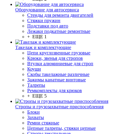
Оборудование для автосервиса
Стенды для ремонта двигателей
Стяжки пружин
Подставки под авто
Лежаки подкатные ремонтные
+ ЕЩЕ 1
Такелаж и комплектующие
Цепи круглозвенные грузовые
Крюки, звенья для стропов
Втулки алюминиевые для строп
Коуши
Скобы такелажные различные
Зажимы канатные винтовые
Талрепы
Ремкомплекты для крюков
+ ЕЩЕ 5
Стропы и грузозахватные приспособления
Блоки
Захваты
Ремни стяжные
Цепные талрепы, стяжки цепные
Стропы текстильные