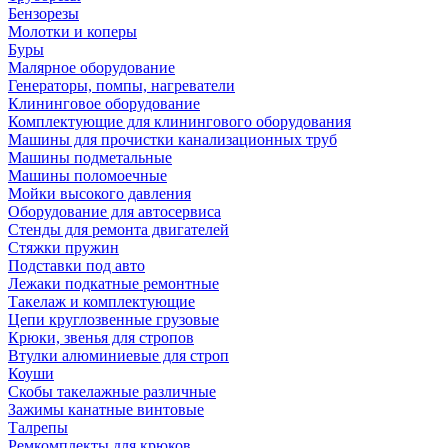
Бензорезы
Молотки и коперы
Буры
Малярное оборудование
Генераторы, помпы, нагреватели
Клининговое оборудование
Комплектующие для клинингового оборудования
Машины для прочистки канализационных труб
Машины подметальные
Машины поломоечные
Мойки высокого давления
Оборудование для автосервиса
Стенды для ремонта двигателей
Стяжки пружин
Подставки под авто
Лежаки подкатные ремонтные
Такелаж и комплектующие
Цепи круглозвенные грузовые
Крюки, звенья для стропов
Втулки алюминиевые для строп
Коуши
Скобы такелажные различные
Зажимы канатные винтовые
Талрепы
Ремкомплекты для крюков