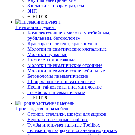
Клуппы электрические
Запчасти к товарам раздела
ЗИП
+ ЕЩЕ 8
Пневмоинструмент
Комплектующие к молоткам отбойным,
рубильным, бетоноломам
Краскораспылители, краскопульты
Молотки пневматические клепальные
Молотки пучковые
Пистолеты монтажные
Молотки пневматические отбойные
Молотки пневматические рубильные
Бетоноломы пневматические
Шлифмашинки пневматические
Дрели, гайковерты пневматические
Трамбовки пневматические
+ ЕЩЕ 8
Производственная мебель
Стойки, стеллажи, шкафы для ящиков
Верстаки слесарные Toollbox
Тумбы инструментальные Toollbox
Тележки для зарядки и хранения ноутбуков