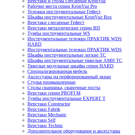
Верстаки и столы слесарные KronVuz
Рабочие места серии KronVuz Pro
Тележки инструментальные Гефест
Шкафы инструментальные KronVuz Box
Верстаки слесарные Гефест
Верстаки металлические серии ВП
Тумбы инструментальные WS
Инструментальные тележки ПРАКТИК WDS
HARD
Инструментальные тележки ПРАКТИК WDS
Шкафы инструментальные легкие ТС
Шкафы инструментальные тяжелые AMH TC
Тяжелые модульные шкафы серии HARD
Cпециализированная мебель
Аксессуары на перфорированный экран
Стулья промышленные
Столы сварщика, сварочные посты
Верстаки серии PROFI M
Тумбы инструментальные EXPERT T
Верстаки Constructor
Верстаки Fabrik
Верстаки Mechanic
Верстаки Self
Верстаки Technic
Дополнительное оборудование и аксессуары