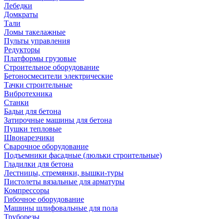
Лебедки
Домкраты
Тали
Ломы такелажные
Пульты управления
Редукторы
Платформы грузовые
Строительное оборудование
Бетоносмесители электрические
Тачки строительные
Вибротехника
Станки
Бадьи для бетона
Затирочные машины для бетона
Пушки тепловые
Швонарезчики
Сварочное оборудование
Подъемники фасадные (люльки строительные)
Гладилки для бетона
Лестницы, стремянки, вышки-туры
Пистолеты вязальные для арматуры
Компрессоры
Гибочное оборудование
Машины шлифовальные для пола
Труборезы