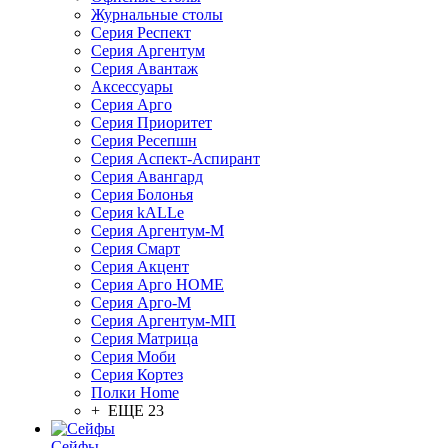
Журнальные столы
Серия Респект
Серия Аргентум
Серия Авантаж
Аксессуары
Серия Арго
Серия Приоритет
Серия Ресепшн
Серия Аспект-Аспирант
Серия Авангард
Серия Болонья
Серия kALLe
Серия Аргентум-М
Серия Смарт
Серия Акцент
Серия Арго HOME
Серия Арго-М
Серия Аргентум-МП
Серия Матрица
Серия Моби
Серия Кортез
Полки Home
+ ЕЩЕ 23
Сейфы