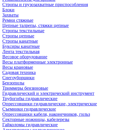
Стропы и грузозахватные приспособления
Блоки
Захваты
Ремни стяжные
Цепные талрепы, стяжки цепные
Стропы текстильные
Стропы цепные
Стропы канатные
Буксиры канатные
Лента текстильная
Весовое оборудование
Весы платформенные электронные
Весы крановые
Садовая техника
Снегоуборщики
Бензопилы
Триммеры бензиновые
Гидравлический и электрический инструмент
Трубогибы гидравлические
Опрессовщики гидравлические, электрические
Съемники гидравлические
Опрессовщики кабеля, наконечников, гильз
Секторные ножницы, кабелерезы
Гайколомы гидравлические
Арматурорезы гидравлические