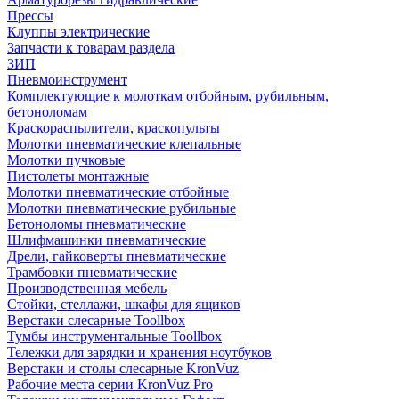
Прессы
Клуппы электрические
Запчасти к товарам раздела
ЗИП
Пневмоинструмент
Комплектующие к молоткам отбойным, рубильным,
бетоноломам
Краскораспылители, краскопульты
Молотки пневматические клепальные
Молотки пучковые
Пистолеты монтажные
Молотки пневматические отбойные
Молотки пневматические рубильные
Бетоноломы пневматические
Шлифмашинки пневматические
Дрели, гайковерты пневматические
Трамбовки пневматические
Производственная мебель
Стойки, стеллажи, шкафы для ящиков
Верстаки слесарные Toollbox
Тумбы инструментальные Toollbox
Тележки для зарядки и хранения ноутбуков
Верстаки и столы слесарные KronVuz
Рабочие места серии KronVuz Pro