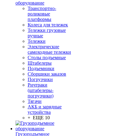
оборудование
Транспортно-
роликовые
платформы
Колеса для тележек
Тележки грузовые
ручные
Тележки
Электрические
самоходные тележки
Столы подъемные
Штабелеры
Подъемники
Сборщики заказов
Погрузчики
Ричтраки
(штабелеры-
погрузчики)
Тягачи
АКБ и зарядные
устройства
+ ЕЩЕ 10
Грузоподъемное