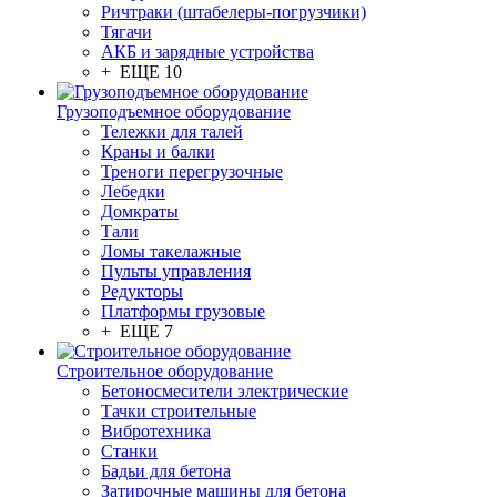
Ричтраки (штабелеры-погрузчики)
Тягачи
АКБ и зарядные устройства
+ ЕЩЕ 10
Грузоподъемное оборудование
Тележки для талей
Краны и балки
Треноги перегрузочные
Лебедки
Домкраты
Тали
Ломы такелажные
Пульты управления
Редукторы
Платформы грузовые
+ ЕЩЕ 7
Строительное оборудование
Бетоносмесители электрические
Тачки строительные
Вибротехника
Станки
Бадьи для бетона
Затирочные машины для бетона