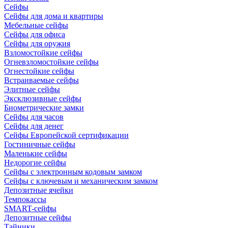
Сейфы
Сейфы для дома и квартиры
Мебельные сейфы
Сейфы для офиса
Сейфы для оружия
Взломостойкие сейфы
Огневзломостойкие сейфы
Огнестойкие сейфы
Встраиваемые сейфы
Элитные сейфы
Эксклюзивные сейфы
Биометрические замки
Сейфы для часов
Сейфы для денег
Сейфы Европейской сертификации
Гостиничные сейфы
Маленькие сейфы
Недорогие сейфы
Сейфы с электронным кодовым замком
Сейфы с ключевым и механическим замком
Депозитные ячейки
Темпокассы
SMART-сейфы
Депозитные сейфы
Тайники