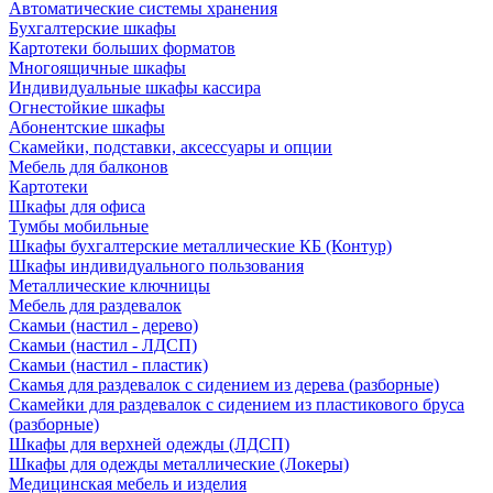
Автоматические системы хранения
Бухгалтерские шкафы
Картотеки больших форматов
Многоящичные шкафы
Индивидуальные шкафы кассира
Огнестойкие шкафы
Абонентские шкафы
Скамейки, подставки, аксессуары и опции
Мебель для балконов
Картотеки
Шкафы для офиса
Тумбы мобильные
Шкафы бухгалтерские металлические КБ (Контур)
Шкафы индивидуального пользования
Металлические ключницы
Мебель для раздевалок
Скамьи (настил - дерево)
Скамьи (настил - ЛДСП)
Скамьи (настил - пластик)
Скамья для раздевалок с сидением из дерева (разборные)
Скамейки для раздевалок с сидением из пластикового бруса
(разборные)
Шкафы для верхней одежды (ЛДСП)
Шкафы для одежды металлические (Локеры)
Медицинская мебель и изделия