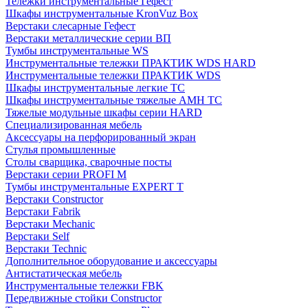
Тележки инструментальные Гефест
Шкафы инструментальные KronVuz Box
Верстаки слесарные Гефест
Верстаки металлические серии ВП
Тумбы инструментальные WS
Инструментальные тележки ПРАКТИК WDS HARD
Инструментальные тележки ПРАКТИК WDS
Шкафы инструментальные легкие ТС
Шкафы инструментальные тяжелые AMH TC
Тяжелые модульные шкафы серии HARD
Cпециализированная мебель
Аксессуары на перфорированный экран
Стулья промышленные
Столы сварщика, сварочные посты
Верстаки серии PROFI M
Тумбы инструментальные EXPERT T
Верстаки Constructor
Верстаки Fabrik
Верстаки Mechanic
Верстаки Self
Верстаки Technic
Дополнительное оборудование и аксессуары
Антистатическая мебель
Инструментальные тележки FBK
Передвижные стойки Constructor