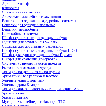
Архивные шкафы
Кэшбоксы
Огнестойкие картотеки
Аксессуары для сейфов и хранилищ
Вешалки для одежды и гардеробные системы
Вешалки для одежды напольные
Вешалки гардеробные
Гардеробные системы
Шкафы сушильные для одежды и обуви
Сушилки для обуви Vildis V-Shark
Сушилки для спортивных раздевалок
Шкафы сушильные для одежды и обуви ШСО
Шкафы для сушки одежды и обуви Промет
Шкафы для хранения (локербокс)
Системы хранения пунктов проката
Емкости для отходов и мусора
Урны для раздельного сбора мусора
Урны уличные Уралочка и Космос
Уличные урны Стритлайн
Уличные урны Квадро
Урны для автозаправочных станций серии "АЗС"
Урны офисные
Урны с педалью
Мусорные контейнеры и баки для ТБО
HoReCa - мебель