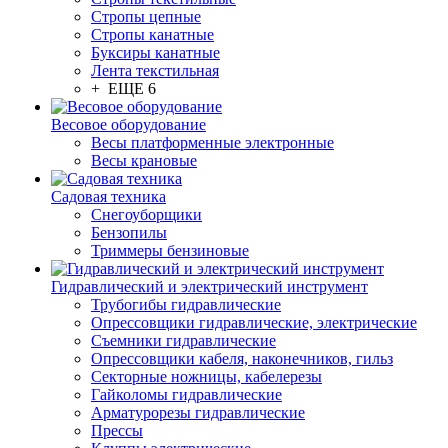
Стропы цепные
Стропы канатные
Буксиры канатные
Лента текстильная
+ ЕЩЕ 6
Весовое оборудование
Весы платформенные электронные
Весы крановые
Садовая техника
Снегоуборщики
Бензопилы
Триммеры бензиновые
Гидравлический и электрический инструмент
Трубогибы гидравлические
Опрессовщики гидравлические, электрические
Съемники гидравлические
Опрессовщики кабеля, наконечников, гильз
Секторные ножницы, кабелерезы
Гайколомы гидравлические
Арматурорезы гидравлические
Прессы