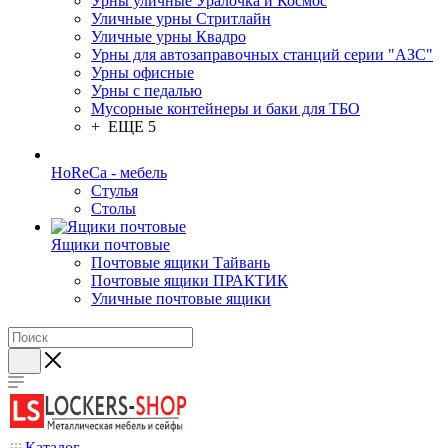
Урны уличные Уралочка и Космос
Уличные урны Стритлайн
Уличные урны Квадро
Урны для автозаправочных станций серии "АЗС"
Урны офисные
Урны с педалью
Мусорные контейнеры и баки для ТБО
+ ЕЩЕ 5
HoReCa - мебель
Стулья
Столы
Ящики почтовые
Почтовые ящики Тайвань
Почтовые ящики ПРАКТИК
Уличные почтовые ящики
Каталог