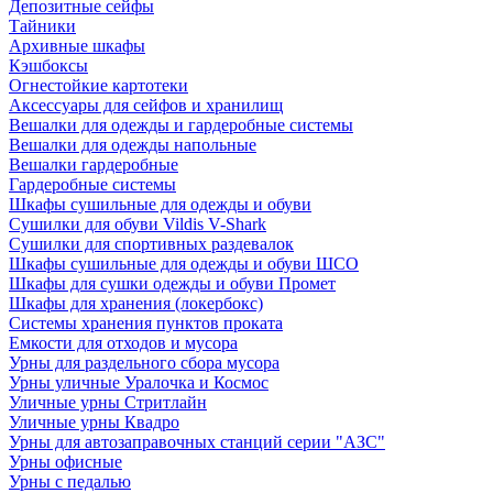
Депозитные сейфы
Тайники
Архивные шкафы
Кэшбоксы
Огнестойкие картотеки
Аксессуары для сейфов и хранилищ
Вешалки для одежды и гардеробные системы
Вешалки для одежды напольные
Вешалки гардеробные
Гардеробные системы
Шкафы сушильные для одежды и обуви
Сушилки для обуви Vildis V-Shark
Сушилки для спортивных раздевалок
Шкафы сушильные для одежды и обуви ШСО
Шкафы для сушки одежды и обуви Промет
Шкафы для хранения (локербокс)
Системы хранения пунктов проката
Емкости для отходов и мусора
Урны для раздельного сбора мусора
Урны уличные Уралочка и Космос
Уличные урны Стритлайн
Уличные урны Квадро
Урны для автозаправочных станций серии "АЗС"
Урны офисные
Урны с педалью