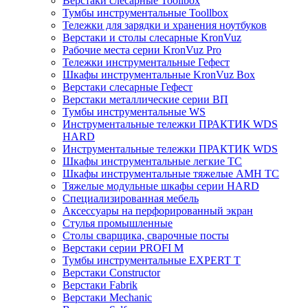
Верстаки слесарные Toollbox
Тумбы инструментальные Toollbox
Тележки для зарядки и хранения ноутбуков
Верстаки и столы слесарные KronVuz
Рабочие места серии KronVuz Pro
Тележки инструментальные Гефест
Шкафы инструментальные KronVuz Box
Верстаки слесарные Гефест
Верстаки металлические серии ВП
Тумбы инструментальные WS
Инструментальные тележки ПРАКТИК WDS
HARD
Инструментальные тележки ПРАКТИК WDS
Шкафы инструментальные легкие ТС
Шкафы инструментальные тяжелые AMH TC
Тяжелые модульные шкафы серии HARD
Cпециализированная мебель
Аксессуары на перфорированный экран
Стулья промышленные
Столы сварщика, сварочные посты
Верстаки серии PROFI M
Тумбы инструментальные EXPERT T
Верстаки Constructor
Верстаки Fabrik
Верстаки Mechanic