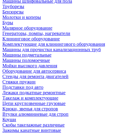
Машины шлифовальные для пола
Труборезы
Бензорезы
Молотки и коперы
Буры
Малярное оборудование
Генераторы, помпы, нагреватели
Клининговое оборудование
Комплектующие для клинингового оборудования
Машины для прочистки канализационных труб
Машины подметальные
Машины поломоечные
Мойки высокого давления
Оборудование для автосервиса
Стенды для ремонта двигателей
Стяжки пружин
Подставки под авто
Лежаки подкатные ремонтные
Такелаж и комплектующие
Цепи круглозвенные грузовые
Крюки, звенья для стропов
Втулки алюминиевые для строп
Коуши
Скобы такелажные различные
Зажимы канатные винтовые