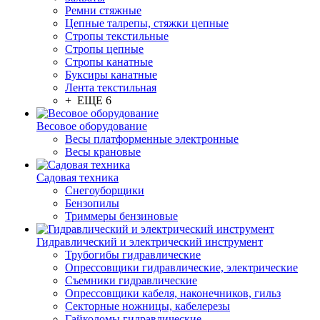
Ремни стяжные
Цепные талрепы, стяжки цепные
Стропы текстильные
Стропы цепные
Стропы канатные
Буксиры канатные
Лента текстильная
+ ЕЩЕ 6
Весовое оборудование
Весы платформенные электронные
Весы крановые
Садовая техника
Снегоуборщики
Бензопилы
Триммеры бензиновые
Гидравлический и электрический инструмент
Трубогибы гидравлические
Опрессовщики гидравлические, электрические
Съемники гидравлические
Опрессовщики кабеля, наконечников, гильз
Секторные ножницы, кабелерезы
Гайколомы гидравлические