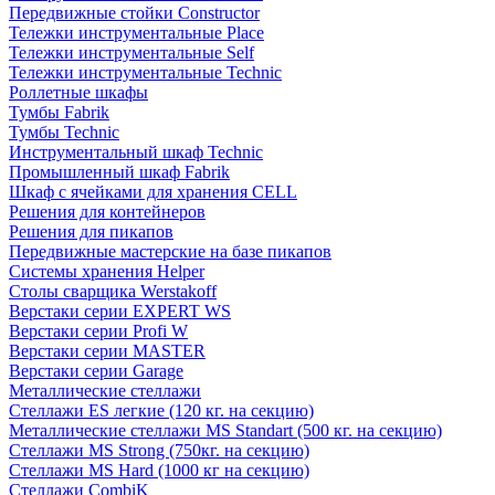
Передвижные стойки Constructor
Тележки инструментальные Place
Тележки инструментальные Self
Тележки инструментальные Technic
Роллетные шкафы
Тумбы Fabrik
Тумбы Technic
Инструментальный шкаф Technic
Промышленный шкаф Fabrik
Шкаф с ячейками для хранения CELL
Решения для контейнеров
Решения для пикапов
Передвижные мастерские на базе пикапов
Системы хранения Helper
Столы сварщика Werstakoff
Верстаки серии EXPERT WS
Верстаки серии Profi W
Верстаки серии MASTER
Верстаки серии Garage
Металлические стеллажи
Стеллажи ES легкие (120 кг. на секцию)
Металлические стеллажи MS Standart (500 кг. на секцию)
Стеллажи MS Strong (750кг. на секцию)
Стеллажи MS Hard (1000 кг на секцию)
Стеллажи CombiK