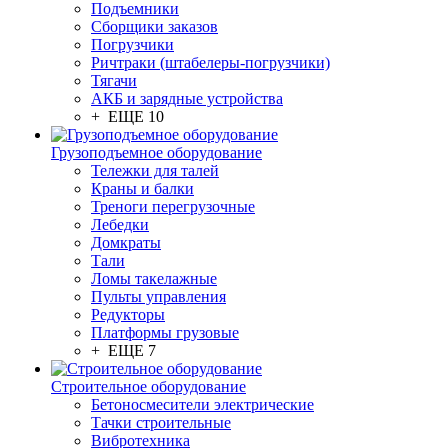
Подъемники
Сборщики заказов
Погрузчики
Ричтраки (штабелеры-погрузчики)
Тягачи
АКБ и зарядные устройства
+ ЕЩЕ 10
Грузоподъемное оборудование
Тележки для талей
Краны и балки
Треноги перегрузочные
Лебедки
Домкраты
Тали
Ломы такелажные
Пульты управления
Редукторы
Платформы грузовые
+ ЕЩЕ 7
Строительное оборудование
Бетоносмесители электрические
Тачки строительные
Вибротехника