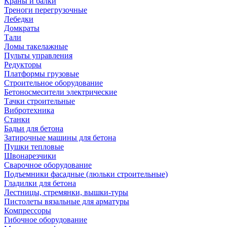
Краны и балки
Треноги перегрузочные
Лебедки
Домкраты
Тали
Ломы такелажные
Пульты управления
Редукторы
Платформы грузовые
Строительное оборудование
Бетоносмесители электрические
Тачки строительные
Вибротехника
Станки
Бадьи для бетона
Затирочные машины для бетона
Пушки тепловые
Швонарезчики
Сварочное оборудование
Подъемники фасадные (люльки строительные)
Гладилки для бетона
Лестницы, стремянки, вышки-туры
Пистолеты вязальные для арматуры
Компрессоры
Гибочное оборудование