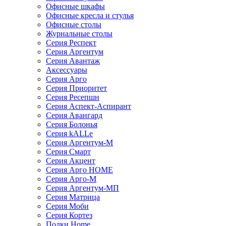
Офисные шкафы
Офисные кресла и стулья
Офисные столы
Журнальные столы
Серия Респект
Серия Аргентум
Серия Авантаж
Аксессуары
Серия Арго
Серия Приоритет
Серия Ресепшн
Серия Аспект-Аспирант
Серия Авангард
Серия Болонья
Серия kALLe
Серия Аргентум-М
Серия Смарт
Серия Акцент
Серия Арго HOME
Серия Арго-М
Серия Аргентум-МП
Серия Матрица
Серия Моби
Серия Кортез
Полки Home