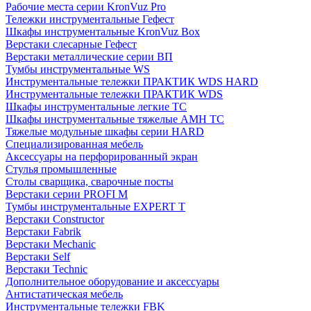
Рабочие места серии KronVuz Pro
Тележки инструментальные Гефест
Шкафы инструментальные KronVuz Box
Верстаки слесарные Гефест
Верстаки металлические серии ВП
Тумбы инструментальные WS
Инструментальные тележки ПРАКТИК WDS HARD
Инструментальные тележки ПРАКТИК WDS
Шкафы инструментальные легкие ТС
Шкафы инструментальные тяжелые AMH TC
Тяжелые модульные шкафы серии HARD
Cпециализированная мебель
Аксессуары на перфорированный экран
Стулья промышленные
Столы сварщика, сварочные посты
Верстаки серии PROFI M
Тумбы инструментальные EXPERT T
Верстаки Constructor
Верстаки Fabrik
Верстаки Mechanic
Верстаки Self
Верстаки Technic
Дополнительное оборудование и аксессуары
Антистатическая мебель
Инструментальные тележки FBK