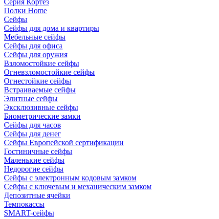
Серия Кортез
Полки Home
Сейфы
Сейфы для дома и квартиры
Мебельные сейфы
Сейфы для офиса
Сейфы для оружия
Взломостойкие сейфы
Огневзломостойкие сейфы
Огнестойкие сейфы
Встраиваемые сейфы
Элитные сейфы
Эксклюзивные сейфы
Биометрические замки
Сейфы для часов
Сейфы для денег
Сейфы Европейской сертификации
Гостиничные сейфы
Маленькие сейфы
Недорогие сейфы
Сейфы с электронным кодовым замком
Сейфы с ключевым и механическим замком
Депозитные ячейки
Темпокассы
SMART-сейфы