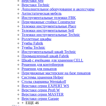
Верстаки Self
Верстаки Technic
Дополнительное оборудование и аксессуары
Антистатическая мебель
Инструментальные тележки FBK
Передвижные стойки Constructor
Тележки инструментальные Place
Тележки инструментальные Self
Тележки инструментальные Technic
Роллетные шкафы
Тумбы Fabrik
Тумбы Technic
Инструментальный шкаф Technic
Промышленный шкаф Fabrik
Шкаф с ячейками для хранения CELL
Решения для контейнеров
Решения для пикапов
Передвижные мастерские на базе пикапов
Системы хранения Helper
Столы сварщика Werstakoff
Верстаки серии EXPERT WS
Верстаки серии Profi W
Верстаки серии MASTER
Верстаки серии Garage
+ ЕЩЕ 46