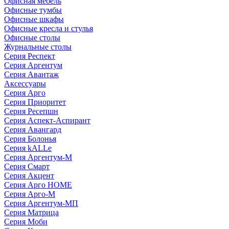
Офисная мебель
Офисные тумбы
Офисные шкафы
Офисные кресла и стулья
Офисные столы
Журнальные столы
Серия Респект
Серия Аргентум
Серия Авантаж
Аксессуары
Серия Арго
Серия Приоритет
Серия Ресепшн
Серия Аспект-Аспирант
Серия Авангард
Серия Болонья
Серия kALLe
Серия Аргентум-М
Серия Смарт
Серия Акцент
Серия Арго HOME
Серия Арго-М
Серия Аргентум-МП
Серия Матрица
Серия Моби