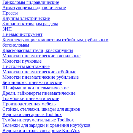
Гайколомы гидравлические
Арматурорезы гидравлические
Прессы
Клуппы электрические
Запчасти к товарам раздела
ЗИП
Пневмоинструмент
Комплектующие к молоткам отбойным, рубильным,
бетоноломам
Краскораспылители, краскопульты
Молотки пневматические клепальные
Молотки пучковые
Пистолеты монтажные
Молотки пневматические отбойные
Молотки пневматические рубильные
Бетоноломы пневматические
Шлифмашинки пневматические
Дрели, гайковерты пневматические
Трамбовки пневматические
Производственная мебель
Стойки, стеллажи, шкафы для ящиков
Верстаки слесарные Toollbox
Тумбы инструментальные Toollbox
Тележки для зарядки и хранения ноутбуков
Верстаки и столы слесарные KronVuz