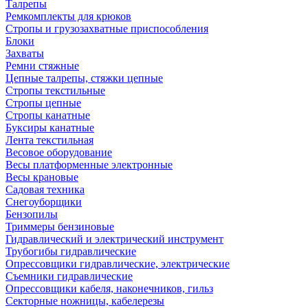
Талрепы
Ремкомплекты для крюков
Стропы и грузозахватные приспособления
Блоки
Захваты
Ремни стяжные
Цепные талрепы, стяжки цепные
Стропы текстильные
Стропы цепные
Стропы канатные
Буксиры канатные
Лента текстильная
Весовое оборудование
Весы платформенные электронные
Весы крановые
Садовая техника
Снегоуборщики
Бензопилы
Триммеры бензиновые
Гидравлический и электрический инструмент
Трубогибы гидравлические
Опрессовщики гидравлические, электрические
Съемники гидравлические
Опрессовщики кабеля, наконечников, гильз
Секторные ножницы, кабелерезы