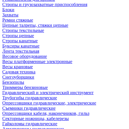
Стропы и грузозахватные приспособления
Блоки
Захваты
Ремни стяжные
Цепные талрепы, стяжки цепные
Стропы текстильные
Стропы цепные
Стропы канатные
Буксиры канатные
Лента текстильная
Весовое оборудование
Весы платформенные электронные
Весы крановые
Садовая техника
Снегоуборщики
Бензопилы
Триммеры бензиновые
Гидравлический и электрический инструмент
Трубогибы гидравлические
Опрессовщики гидравлические, электрические
Съемники гидравлические
Опрессовщики кабеля, наконечников, гильз
Секторные ножницы, кабелерезы
Гайколомы гидравлические
Арматурорезы гидравлические