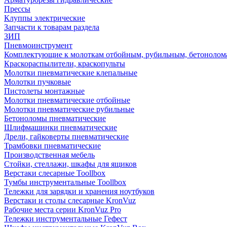
Прессы
Клуппы электрические
Запчасти к товарам раздела
ЗИП
Пневмоинструмент
Комплектующие к молоткам отбойным, рубильным, бетонолом
Краскораспылители, краскопульты
Молотки пневматические клепальные
Молотки пучковые
Пистолеты монтажные
Молотки пневматические отбойные
Молотки пневматические рубильные
Бетоноломы пневматические
Шлифмашинки пневматические
Дрели, гайковерты пневматические
Трамбовки пневматические
Производственная мебель
Стойки, стеллажи, шкафы для ящиков
Верстаки слесарные Toollbox
Тумбы инструментальные Toollbox
Тележки для зарядки и хранения ноутбуков
Верстаки и столы слесарные KronVuz
Рабочие места серии KronVuz Pro
Тележки инструментальные Гефест