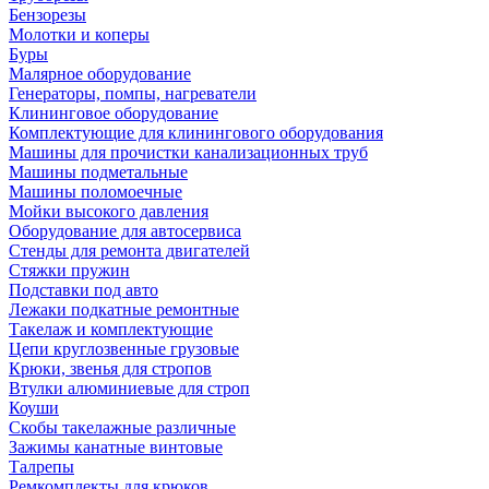
Бензорезы
Молотки и коперы
Буры
Малярное оборудование
Генераторы, помпы, нагреватели
Клининговое оборудование
Комплектующие для клинингового оборудования
Машины для прочистки канализационных труб
Машины подметальные
Машины поломоечные
Мойки высокого давления
Оборудование для автосервиса
Стенды для ремонта двигателей
Стяжки пружин
Подставки под авто
Лежаки подкатные ремонтные
Такелаж и комплектующие
Цепи круглозвенные грузовые
Крюки, звенья для стропов
Втулки алюминиевые для строп
Коуши
Скобы такелажные различные
Зажимы канатные винтовые
Талрепы
Ремкомплекты для крюков