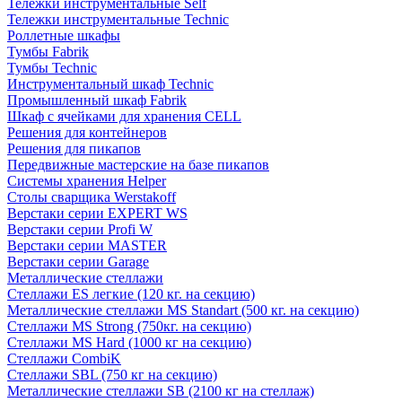
Тележки инструментальные Self
Тележки инструментальные Technic
Роллетные шкафы
Тумбы Fabrik
Тумбы Technic
Инструментальный шкаф Technic
Промышленный шкаф Fabrik
Шкаф с ячейками для хранения CELL
Решения для контейнеров
Решения для пикапов
Передвижные мастерские на базе пикапов
Системы хранения Helper
Столы сварщика Werstakoff
Верстаки серии EXPERT WS
Верстаки серии Profi W
Верстаки серии MASTER
Верстаки серии Garage
Металлические стеллажи
Стеллажи ES легкие (120 кг. на секцию)
Металлические стеллажи MS Standart (500 кг. на секцию)
Стеллажи MS Strong (750кг. на секцию)
Стеллажи MS Hard (1000 кг на секцию)
Стеллажи CombiK
Стеллажи SBL (750 кг на секцию)
Металлические стеллажи SB (2100 кг на стеллаж)