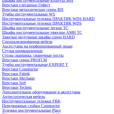
Шкафы инструментальные KronVuz Box
Верстаки слесарные Гефест
Верстаки металлические серии ВП
Тумбы инструментальные WS
Инструментальные тележки ПРАКТИК WDS HARD
Инструментальные тележки ПРАКТИК WDS
Шкафы инструментальные легкие ТС
Шкафы инструментальные тяжелые AMH TC
Тяжелые модульные шкафы серии HARD
Cпециализированная мебель
Аксессуары на перфорированный экран
Стулья промышленные
Столы сварщика, сварочные посты
Верстаки серии PROFI M
Тумбы инструментальные EXPERT T
Верстаки Constructor
Верстаки Fabrik
Верстаки Mechanic
Верстаки Self
Верстаки Technic
Дополнительное оборудование и аксессуары
Антистатическая мебель
Инструментальные тележки FBK
Передвижные стойки Constructor
Тележки инструментальные Place