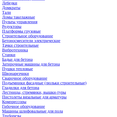
Лебедки
Домкраты
Тали
Ломы такелажные
Пульты управления
Редукторы
Платформы грузовые
Строительное оборудование
Бетоносмесители электрические
Тачки строительные
Вибротехника
Станки
Бадьи для бетона
Затирочные машины для бетона
Пушки тепловые
Швонарезчики
Сварочное оборудование
Подъемники фасадные (люльки строительные)
Гладилки для бетона
Лестницы, стремянки, вышки-туры
Пистолеты вязальные для арматуры
Компрессоры
Гибочное оборудование
Машины шлифовальные для пола
Труборезы