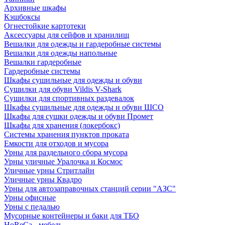
Архивные шкафы
Кэшбоксы
Огнестойкие картотеки
Аксессуары для сейфов и хранилищ
Вешалки для одежды и гардеробные системы
Вешалки для одежды напольные
Вешалки гардеробные
Гардеробные системы
Шкафы сушильные для одежды и обуви
Сушилки для обуви Vildis V-Shark
Сушилки для спортивных раздевалок
Шкафы сушильные для одежды и обуви ШСО
Шкафы для сушки одежды и обуви Промет
Шкафы для хранения (локербокс)
Системы хранения пунктов проката
Емкости для отходов и мусора
Урны для раздельного сбора мусора
Урны уличные Уралочка и Космос
Уличные урны Стритлайн
Уличные урны Квадро
Урны для автозаправочных станций серии "АЗС"
Урны офисные
Урны с педалью
Мусорные контейнеры и баки для ТБО
HoReCa - мебель