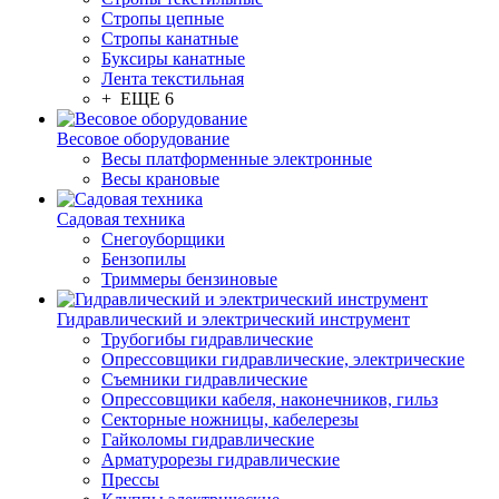
Стропы цепные
Стропы канатные
Буксиры канатные
Лента текстильная
+ ЕЩЕ 6
Весовое оборудование
Весы платформенные электронные
Весы крановые
Садовая техника
Снегоуборщики
Бензопилы
Триммеры бензиновые
Гидравлический и электрический инструмент
Трубогибы гидравлические
Опрессовщики гидравлические, электрические
Съемники гидравлические
Опрессовщики кабеля, наконечников, гильз
Секторные ножницы, кабелерезы
Гайколомы гидравлические
Арматурорезы гидравлические
Прессы