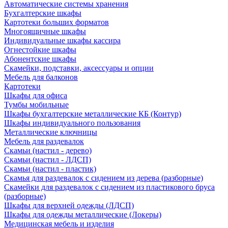
Автоматические системы хранения
Бухгалтерские шкафы
Картотеки больших форматов
Многоящичные шкафы
Индивидуальные шкафы кассира
Огнестойкие шкафы
Абонентские шкафы
Скамейки, подставки, аксессуары и опции
Мебель для балконов
Картотеки
Шкафы для офиса
Тумбы мобильные
Шкафы бухгалтерские металлические КБ (Контур)
Шкафы индивидуального пользования
Металлические ключницы
Мебель для раздевалок
Скамьи (настил - дерево)
Скамьи (настил - ЛДСП)
Скамьи (настил - пластик)
Скамья для раздевалок с сидением из дерева (разборные)
Скамейки для раздевалок с сидением из пластикового бруса
(разборные)
Шкафы для верхней одежды (ЛДСП)
Шкафы для одежды металлические (Локеры)
Медицинская мебель и изделия