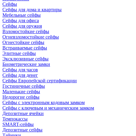
Сейфы
Сейфы для дома и квартиры
Мебельные сейфы
Сейфы для офиса
Сейфы для оружия
Взломостойкие сейфы
Огневзломостойкие сейфы
Огнестойкие сейфы
Встраиваемые сейфы
Элитные сейфы
Эксклюзивные сейфы
Биометрические замки
Сейфы для часов
Сейфы для денег
Сейфы Европейской сертификации
Гостиничные сейфы
Маленькие сейфы
Недорогие сейфы
Сейфы с электронным кодовым замком
Сейфы с ключевым и механическим замком
Депозитные ячейки
Темпокассы
SMART-сейфы
Депозитные сейфы
Тайники