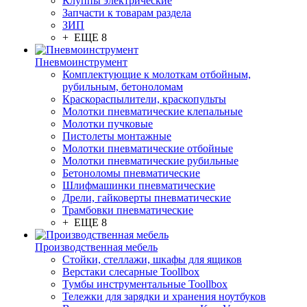
Клуппы электрические
Запчасти к товарам раздела
ЗИП
+ ЕЩЕ 8
Пневмоинструмент
Комплектующие к молоткам отбойным,
рубильным, бетоноломам
Краскораспылители, краскопульты
Молотки пневматические клепальные
Молотки пучковые
Пистолеты монтажные
Молотки пневматические отбойные
Молотки пневматические рубильные
Бетоноломы пневматические
Шлифмашинки пневматические
Дрели, гайковерты пневматические
Трамбовки пневматические
+ ЕЩЕ 8
Производственная мебель
Стойки, стеллажи, шкафы для ящиков
Верстаки слесарные Toollbox
Тумбы инструментальные Toollbox
Тележки для зарядки и хранения ноутбуков