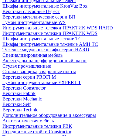
Тележки инструментальные Гефест
Шкафы инструментальные KronVuz Box
Верстаки слесарные Гефест
Верстаки металлические серии ВП
Тумбы инструментальные WS
Инструментальные тележки ПРАКТИК WDS HARD
Инструментальные тележки ПРАКТИК WDS
Шкафы инструментальные легкие ТС
Шкафы инструментальные тяжелые AMH TC
Тяжелые модульные шкафы серии HARD
Cпециализированная мебель
Аксессуары на перфорированный экран
Стулья промышленные
Столы сварщика, сварочные посты
Верстаки серии PROFI M
Тумбы инструментальные EXPERT T
Верстаки Constructor
Верстаки Fabrik
Верстаки Mechanic
Верстаки Self
Верстаки Technic
Дополнительное оборудование и аксессуары
Антистатическая мебель
Инструментальные тележки FBK
Передвижные стойки Constructor