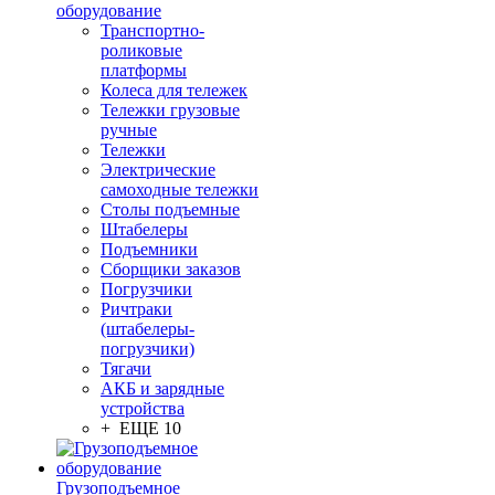
оборудование
Транспортно-
роликовые
платформы
Колеса для тележек
Тележки грузовые
ручные
Тележки
Электрические
самоходные тележки
Столы подъемные
Штабелеры
Подъемники
Сборщики заказов
Погрузчики
Ричтраки
(штабелеры-
погрузчики)
Тягачи
АКБ и зарядные
устройства
+ ЕЩЕ 10
Грузоподъемное