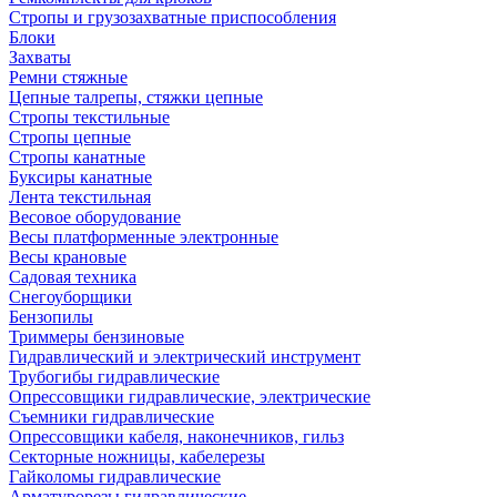
Стропы и грузозахватные приспособления
Блоки
Захваты
Ремни стяжные
Цепные талрепы, стяжки цепные
Стропы текстильные
Стропы цепные
Стропы канатные
Буксиры канатные
Лента текстильная
Весовое оборудование
Весы платформенные электронные
Весы крановые
Садовая техника
Снегоуборщики
Бензопилы
Триммеры бензиновые
Гидравлический и электрический инструмент
Трубогибы гидравлические
Опрессовщики гидравлические, электрические
Съемники гидравлические
Опрессовщики кабеля, наконечников, гильз
Секторные ножницы, кабелерезы
Гайколомы гидравлические
Арматурорезы гидравлические