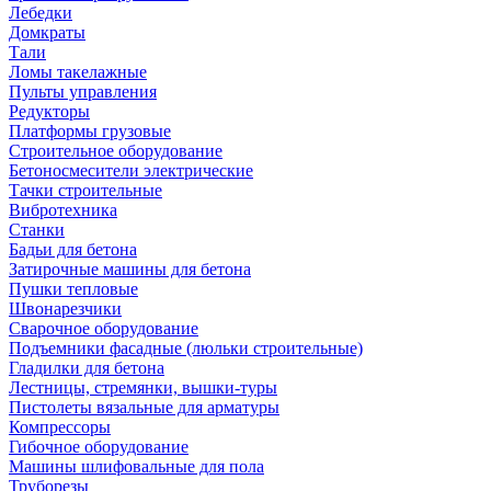
Лебедки
Домкраты
Тали
Ломы такелажные
Пульты управления
Редукторы
Платформы грузовые
Строительное оборудование
Бетоносмесители электрические
Тачки строительные
Вибротехника
Станки
Бадьи для бетона
Затирочные машины для бетона
Пушки тепловые
Швонарезчики
Сварочное оборудование
Подъемники фасадные (люльки строительные)
Гладилки для бетона
Лестницы, стремянки, вышки-туры
Пистолеты вязальные для арматуры
Компрессоры
Гибочное оборудование
Машины шлифовальные для пола
Труборезы