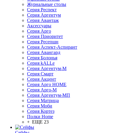
Журнальные столы
Серия Респект
Серия Аргентум
Серия Авантаж
Аксессуары
Серия Арго
Серия Приоритет
Серия Ресепшн
Серия Аспект-Аспирант
Серия Авангард
Серия Болонья
Серия kALLe
Серия Аргентум-М
Серия Смарт
Серия Акцент
Серия Арго HOME
Серия Арго-М
Серия Аргентум-МП
Серия Матрица
Серия Моби
Серия Кортез
Полки Home
+ ЕЩЕ 23
Сейфы