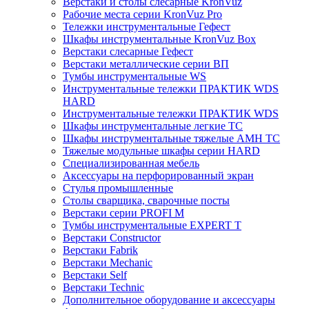
Верстаки и столы слесарные KronVuz
Рабочие места серии KronVuz Pro
Тележки инструментальные Гефест
Шкафы инструментальные KronVuz Box
Верстаки слесарные Гефест
Верстаки металлические серии ВП
Тумбы инструментальные WS
Инструментальные тележки ПРАКТИК WDS
HARD
Инструментальные тележки ПРАКТИК WDS
Шкафы инструментальные легкие ТС
Шкафы инструментальные тяжелые AMH TC
Тяжелые модульные шкафы серии HARD
Cпециализированная мебель
Аксессуары на перфорированный экран
Стулья промышленные
Столы сварщика, сварочные посты
Верстаки серии PROFI M
Тумбы инструментальные EXPERT T
Верстаки Constructor
Верстаки Fabrik
Верстаки Mechanic
Верстаки Self
Верстаки Technic
Дополнительное оборудование и аксессуары