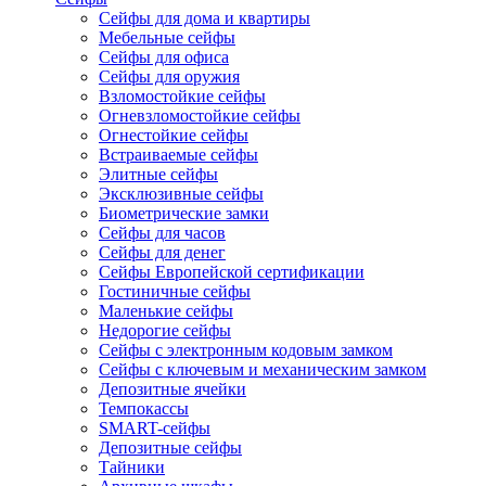
Сейфы для дома и квартиры
Мебельные сейфы
Сейфы для офиса
Сейфы для оружия
Взломостойкие сейфы
Огневзломостойкие сейфы
Огнестойкие сейфы
Встраиваемые сейфы
Элитные сейфы
Эксклюзивные сейфы
Биометрические замки
Сейфы для часов
Сейфы для денег
Сейфы Европейской сертификации
Гостиничные сейфы
Маленькие сейфы
Недорогие сейфы
Сейфы с электронным кодовым замком
Сейфы с ключевым и механическим замком
Депозитные ячейки
Темпокассы
SMART-сейфы
Депозитные сейфы
Тайники