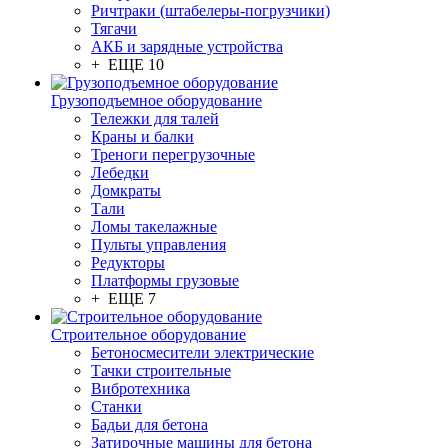
Ричтраки (штабелеры-погрузчики)
Тягачи
АКБ и зарядные устройства
+ ЕЩЕ 10
Грузоподъемное оборудование
Тележки для талей
Краны и балки
Треноги перегрузочные
Лебедки
Домкраты
Тали
Ломы такелажные
Пульты управления
Редукторы
Платформы грузовые
+ ЕЩЕ 7
Строительное оборудование
Бетоносмесители электрические
Тачки строительные
Вибротехника
Станки
Бадьи для бетона
Затирочные машины для бетона