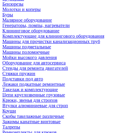
Бензорезы
Молотки и коперы
Буры
Малярное оборудование
Генераторы, помпы, нагреватели
Клининговое оборудование
Комплектующие для клинингового оборудования
Машины для прочистки канализационных труб
Машины подметальные
Машины поломоечные
Мойки высокого давления
Оборудование для автосервиса
Стенды для ремонта двигателей
Стяжки пружин
Подставки под авто
Лежаки подкатные ремонтные
Такелаж и комплектующие
Цепи круглозвенные грузовые
Крюки, звенья для стропов
Втулки алюминиевые для строп
Коуши
Скобы такелажные различные
Зажимы канатные винтовые
Талрепы
Ремкомплекты для крюков