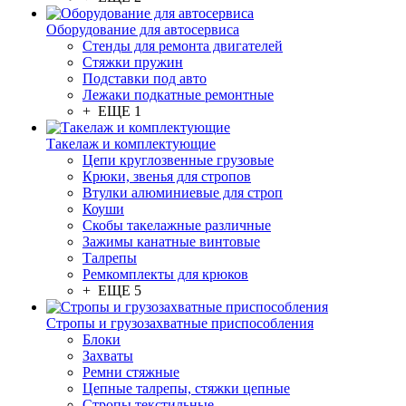
Оборудование для автосервиса
Стенды для ремонта двигателей
Стяжки пружин
Подставки под авто
Лежаки подкатные ремонтные
+ ЕЩЕ 1
Такелаж и комплектующие
Цепи круглозвенные грузовые
Крюки, звенья для стропов
Втулки алюминиевые для строп
Коуши
Скобы такелажные различные
Зажимы канатные винтовые
Талрепы
Ремкомплекты для крюков
+ ЕЩЕ 5
Стропы и грузозахватные приспособления
Блоки
Захваты
Ремни стяжные
Цепные талрепы, стяжки цепные
Стропы текстильные