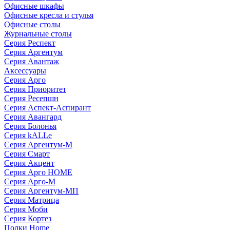
Офисные шкафы
Офисные кресла и стулья
Офисные столы
Журнальные столы
Серия Респект
Серия Аргентум
Серия Авантаж
Аксессуары
Серия Арго
Серия Приоритет
Серия Ресепшн
Серия Аспект-Аспирант
Серия Авангард
Серия Болонья
Серия kALLe
Серия Аргентум-М
Серия Смарт
Серия Акцент
Серия Арго HOME
Серия Арго-М
Серия Аргентум-МП
Серия Матрица
Серия Моби
Серия Кортез
Полки Home