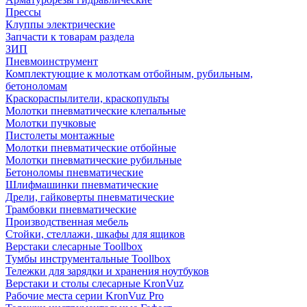
Прессы
Клуппы электрические
Запчасти к товарам раздела
ЗИП
Пневмоинструмент
Комплектующие к молоткам отбойным, рубильным,
бетоноломам
Краскораспылители, краскопульты
Молотки пневматические клепальные
Молотки пучковые
Пистолеты монтажные
Молотки пневматические отбойные
Молотки пневматические рубильные
Бетоноломы пневматические
Шлифмашинки пневматические
Дрели, гайковерты пневматические
Трамбовки пневматические
Производственная мебель
Стойки, стеллажи, шкафы для ящиков
Верстаки слесарные Toollbox
Тумбы инструментальные Toollbox
Тележки для зарядки и хранения ноутбуков
Верстаки и столы слесарные KronVuz
Рабочие места серии KronVuz Pro