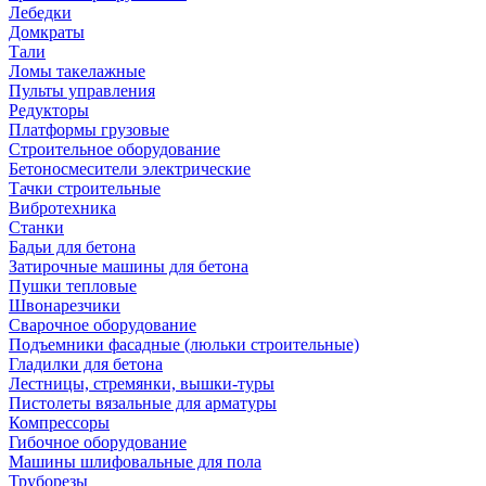
Лебедки
Домкраты
Тали
Ломы такелажные
Пульты управления
Редукторы
Платформы грузовые
Строительное оборудование
Бетоносмесители электрические
Тачки строительные
Вибротехника
Станки
Бадьи для бетона
Затирочные машины для бетона
Пушки тепловые
Швонарезчики
Сварочное оборудование
Подъемники фасадные (люльки строительные)
Гладилки для бетона
Лестницы, стремянки, вышки-туры
Пистолеты вязальные для арматуры
Компрессоры
Гибочное оборудование
Машины шлифовальные для пола
Труборезы