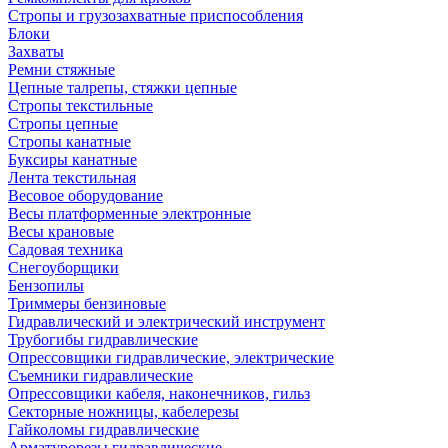
Стропы и грузозахватные приспособления
Блоки
Захваты
Ремни стяжные
Цепные талрепы, стяжки цепные
Стропы текстильные
Стропы цепные
Стропы канатные
Буксиры канатные
Лента текстильная
Весовое оборудование
Весы платформенные электронные
Весы крановые
Садовая техника
Снегоуборщики
Бензопилы
Триммеры бензиновые
Гидравлический и электрический инструмент
Трубогибы гидравлические
Опрессовщики гидравлические, электрические
Съемники гидравлические
Опрессовщики кабеля, наконечников, гильз
Секторные ножницы, кабелерезы
Гайколомы гидравлические
Арматурорезы гидравлические