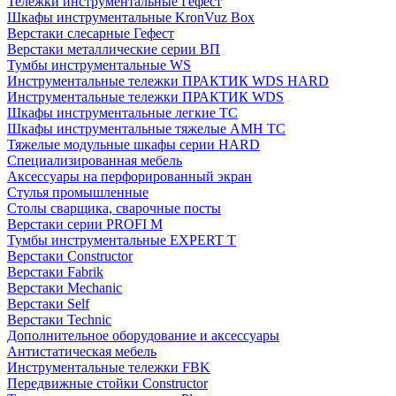
Тележки инструментальные Гефест
Шкафы инструментальные KronVuz Box
Верстаки слесарные Гефест
Верстаки металлические серии ВП
Тумбы инструментальные WS
Инструментальные тележки ПРАКТИК WDS HARD
Инструментальные тележки ПРАКТИК WDS
Шкафы инструментальные легкие ТС
Шкафы инструментальные тяжелые AMH TC
Тяжелые модульные шкафы серии HARD
Cпециализированная мебель
Аксессуары на перфорированный экран
Стулья промышленные
Столы сварщика, сварочные посты
Верстаки серии PROFI M
Тумбы инструментальные EXPERT T
Верстаки Constructor
Верстаки Fabrik
Верстаки Mechanic
Верстаки Self
Верстаки Technic
Дополнительное оборудование и аксессуары
Антистатическая мебель
Инструментальные тележки FBK
Передвижные стойки Constructor