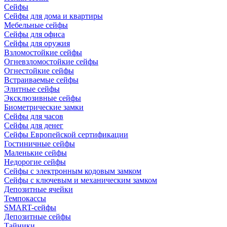
Сейфы
Сейфы для дома и квартиры
Мебельные сейфы
Сейфы для офиса
Сейфы для оружия
Взломостойкие сейфы
Огневзломостойкие сейфы
Огнестойкие сейфы
Встраиваемые сейфы
Элитные сейфы
Эксклюзивные сейфы
Биометрические замки
Сейфы для часов
Сейфы для денег
Сейфы Европейской сертификации
Гостиничные сейфы
Маленькие сейфы
Недорогие сейфы
Сейфы с электронным кодовым замком
Сейфы с ключевым и механическим замком
Депозитные ячейки
Темпокассы
SMART-сейфы
Депозитные сейфы
Тайники