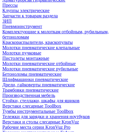
Прессы
Клуппы электрические
Запчасти к товарам раздела
ЗИП
Пневмоинструмент
Комплектующие к молоткам отбойным, рубильным,
бетоноломам
Краскораспылители, краскопульты
Молотки пневматические клепальные
Молотки пучковые
Пистолеты монтажные
Молотки пневматические отбойные
Молотки пневматические рубильные
Бетоноломы пневматические
Шлифмашинки пневматические
Дрели, гайковерты пневматические
Трамбовки пневматические
Производственная мебель
Стойки, стеллажи, шкафы для ящиков
Верстаки слесарные Toollbox
Тумбы инструментальные Toollbox
Тележки для зарядки и хранения ноутбуков
Верстаки и столы слесарные KronVuz
Рабочие места серии KronVuz Pro