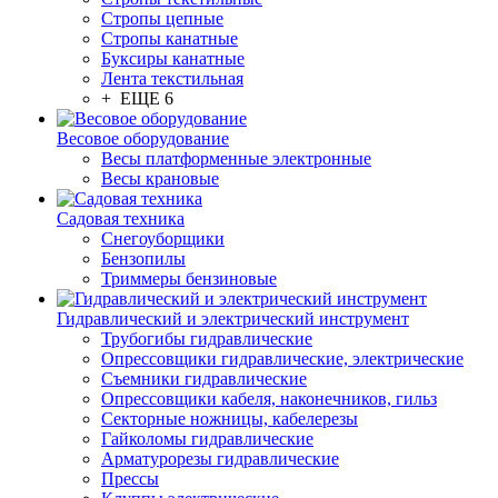
Стропы цепные
Стропы канатные
Буксиры канатные
Лента текстильная
+ ЕЩЕ 6
Весовое оборудование
Весы платформенные электронные
Весы крановые
Садовая техника
Снегоуборщики
Бензопилы
Триммеры бензиновые
Гидравлический и электрический инструмент
Трубогибы гидравлические
Опрессовщики гидравлические, электрические
Съемники гидравлические
Опрессовщики кабеля, наконечников, гильз
Секторные ножницы, кабелерезы
Гайколомы гидравлические
Арматурорезы гидравлические
Прессы