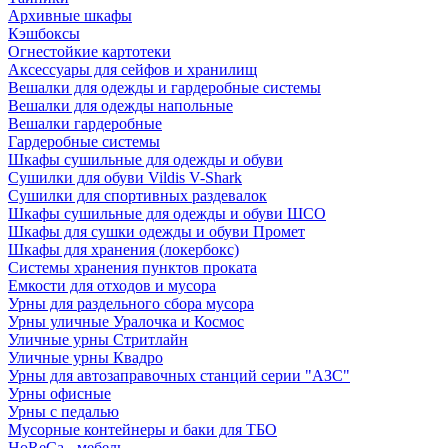
Архивные шкафы
Кэшбоксы
Огнестойкие картотеки
Аксессуары для сейфов и хранилищ
Вешалки для одежды и гардеробные системы
Вешалки для одежды напольные
Вешалки гардеробные
Гардеробные системы
Шкафы сушильные для одежды и обуви
Сушилки для обуви Vildis V-Shark
Сушилки для спортивных раздевалок
Шкафы сушильные для одежды и обуви ШСО
Шкафы для сушки одежды и обуви Промет
Шкафы для хранения (локербокс)
Системы хранения пунктов проката
Емкости для отходов и мусора
Урны для раздельного сбора мусора
Урны уличные Уралочка и Космос
Уличные урны Стритлайн
Уличные урны Квадро
Урны для автозаправочных станций серии "АЗС"
Урны офисные
Урны с педалью
Мусорные контейнеры и баки для ТБО
HoReCa - мебель