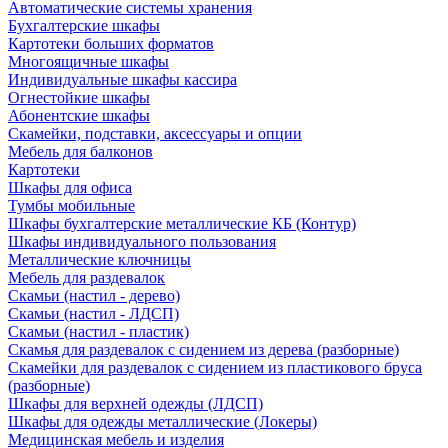
Автоматические системы хранения
Бухгалтерские шкафы
Картотеки больших форматов
Многоящичные шкафы
Индивидуальные шкафы кассира
Огнестойкие шкафы
Абонентские шкафы
Скамейки, подставки, аксессуары и опции
Мебель для балконов
Картотеки
Шкафы для офиса
Тумбы мобильные
Шкафы бухгалтерские металлические КБ (Контур)
Шкафы индивидуального пользования
Металлические ключницы
Мебель для раздевалок
Скамьи (настил - дерево)
Скамьи (настил - ЛДСП)
Скамьи (настил - пластик)
Скамья для раздевалок с сидением из дерева (разборные)
Скамейки для раздевалок с сидением из пластикового бруса
(разборные)
Шкафы для верхней одежды (ЛДСП)
Шкафы для одежды металлические (Локеры)
Медицинская мебель и изделия