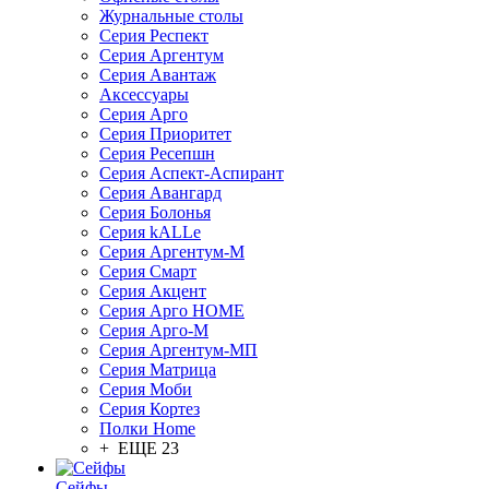
Журнальные столы
Серия Респект
Серия Аргентум
Серия Авантаж
Аксессуары
Серия Арго
Серия Приоритет
Серия Ресепшн
Серия Аспект-Аспирант
Серия Авангард
Серия Болонья
Серия kALLe
Серия Аргентум-М
Серия Смарт
Серия Акцент
Серия Арго HOME
Серия Арго-М
Серия Аргентум-МП
Серия Матрица
Серия Моби
Серия Кортез
Полки Home
+ ЕЩЕ 23
Сейфы