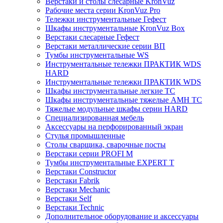
Верстаки и столы слесарные KronVuz
Рабочие места серии KronVuz Pro
Тележки инструментальные Гефест
Шкафы инструментальные KronVuz Box
Верстаки слесарные Гефест
Верстаки металлические серии ВП
Тумбы инструментальные WS
Инструментальные тележки ПРАКТИК WDS
HARD
Инструментальные тележки ПРАКТИК WDS
Шкафы инструментальные легкие ТС
Шкафы инструментальные тяжелые AMH TC
Тяжелые модульные шкафы серии HARD
Cпециализированная мебель
Аксессуары на перфорированный экран
Стулья промышленные
Столы сварщика, сварочные посты
Верстаки серии PROFI M
Тумбы инструментальные EXPERT T
Верстаки Constructor
Верстаки Fabrik
Верстаки Mechanic
Верстаки Self
Верстаки Technic
Дополнительное оборудование и аксессуары