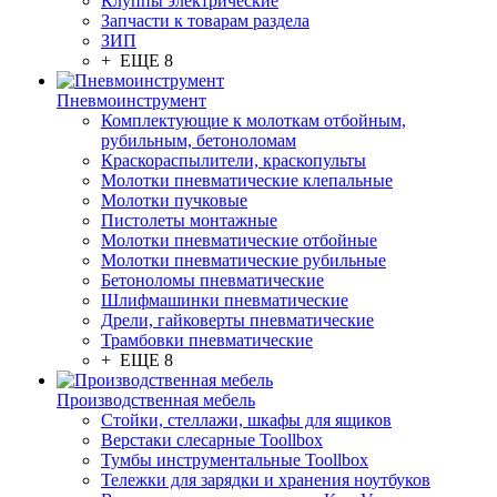
Клуппы электрические
Запчасти к товарам раздела
ЗИП
+ ЕЩЕ 8
Пневмоинструмент
Комплектующие к молоткам отбойным,
рубильным, бетоноломам
Краскораспылители, краскопульты
Молотки пневматические клепальные
Молотки пучковые
Пистолеты монтажные
Молотки пневматические отбойные
Молотки пневматические рубильные
Бетоноломы пневматические
Шлифмашинки пневматические
Дрели, гайковерты пневматические
Трамбовки пневматические
+ ЕЩЕ 8
Производственная мебель
Стойки, стеллажи, шкафы для ящиков
Верстаки слесарные Toollbox
Тумбы инструментальные Toollbox
Тележки для зарядки и хранения ноутбуков