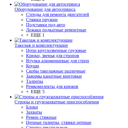
Оборудование для автосервиса
Стенды для ремонта двигателей
Стяжки пружин
Подставки под авто
Лежаки подкатные ремонтные
+ ЕЩЕ 1
Такелаж и комплектующие
Цепи круглозвенные грузовые
Крюки, звенья для стропов
Втулки алюминиевые для строп
Коуши
Скобы такелажные различные
Зажимы канатные винтовые
Талрепы
Ремкомплекты для крюков
+ ЕЩЕ 5
Стропы и грузозахватные приспособления
Блоки
Захваты
Ремни стяжные
Цепные талрепы, стяжки цепные
Стропы текстильные