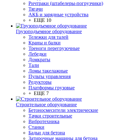
Ричтраки (штабелеры-погрузчики)
Тягачи
АКБ и зарядные устройства
+ ЕЩЕ 10
Грузоподъемное оборудование
Тележки для талей
Краны и балки
Треноги перегрузочные
Лебедки
Домкраты
Тали
Ломы такелажные
Пульты управления
Редукторы
Платформы грузовые
+ ЕЩЕ 7
Строительное оборудование
Бетоносмесители электрические
Тачки строительные
Вибротехника
Станки
Бадьи для бетона
Затирочные машины для бетона