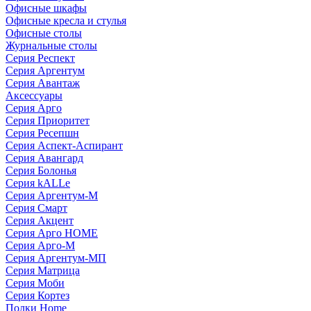
Офисные шкафы
Офисные кресла и стулья
Офисные столы
Журнальные столы
Серия Респект
Серия Аргентум
Серия Авантаж
Аксессуары
Серия Арго
Серия Приоритет
Серия Ресепшн
Серия Аспект-Аспирант
Серия Авангард
Серия Болонья
Серия kALLe
Серия Аргентум-М
Серия Смарт
Серия Акцент
Серия Арго HOME
Серия Арго-М
Серия Аргентум-МП
Серия Матрица
Серия Моби
Серия Кортез
Полки Home