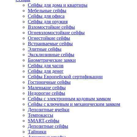
Сейфы для дома и квартиры
Мебельные сейфы
Сейфы для офиса
Сейфы для оружия
Взломостойкие сейфы
Огневзломостойкие сейфы
Огнестойкие сейфы
Встраиваемые сейфы
Элитные сейфы
Эксклюзивные сейфы
Биометрические замки
Сейфы для часов
Сейфы для денег
Сейфы Европейской сертификации
Гостиничные сейфы
Маленькие сейфы
Недорогие сейфы
Сейфы с электронным кодовым замком
Сейфы с ключевым и механическим замком
Депозитные ячейки
Темпокассы
SMART-сейфы
Депозитные сейфы
Тайники