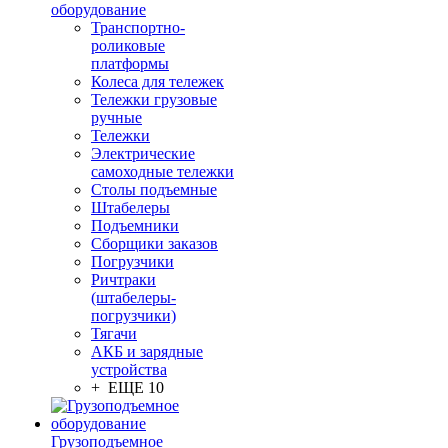
оборудование
Транспортно-
роликовые
платформы
Колеса для тележек
Тележки грузовые
ручные
Тележки
Электрические
самоходные тележки
Столы подъемные
Штабелеры
Подъемники
Сборщики заказов
Погрузчики
Ричтраки
(штабелеры-
погрузчики)
Тягачи
АКБ и зарядные
устройства
+ ЕЩЕ 10
Грузоподъемное