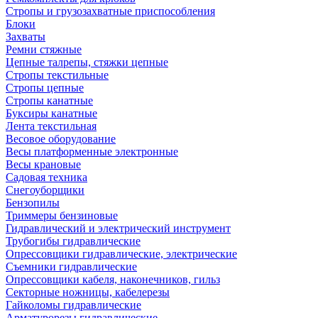
Стропы и грузозахватные приспособления
Блоки
Захваты
Ремни стяжные
Цепные талрепы, стяжки цепные
Стропы текстильные
Стропы цепные
Стропы канатные
Буксиры канатные
Лента текстильная
Весовое оборудование
Весы платформенные электронные
Весы крановые
Садовая техника
Снегоуборщики
Бензопилы
Триммеры бензиновые
Гидравлический и электрический инструмент
Трубогибы гидравлические
Опрессовщики гидравлические, электрические
Съемники гидравлические
Опрессовщики кабеля, наконечников, гильз
Секторные ножницы, кабелерезы
Гайколомы гидравлические
Арматурорезы гидравлические