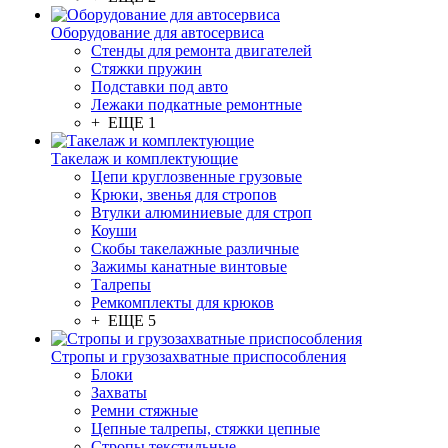
Оборудование для автосервиса
Стенды для ремонта двигателей
Стяжки пружин
Подставки под авто
Лежаки подкатные ремонтные
+ ЕЩЕ 1
Такелаж и комплектующие
Цепи круглозвенные грузовые
Крюки, звенья для стропов
Втулки алюминиевые для строп
Коуши
Скобы такелажные различные
Зажимы канатные винтовые
Талрепы
Ремкомплекты для крюков
+ ЕЩЕ 5
Стропы и грузозахватные приспособления
Блоки
Захваты
Ремни стяжные
Цепные талрепы, стяжки цепные
Стропы текстильные