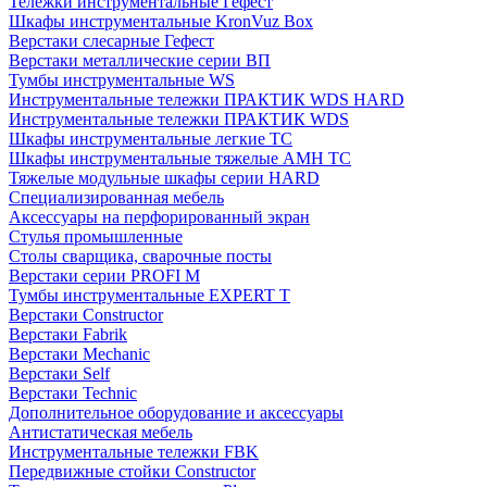
Тележки инструментальные Гефест
Шкафы инструментальные KronVuz Box
Верстаки слесарные Гефест
Верстаки металлические серии ВП
Тумбы инструментальные WS
Инструментальные тележки ПРАКТИК WDS HARD
Инструментальные тележки ПРАКТИК WDS
Шкафы инструментальные легкие ТС
Шкафы инструментальные тяжелые AMH TC
Тяжелые модульные шкафы серии HARD
Cпециализированная мебель
Аксессуары на перфорированный экран
Стулья промышленные
Столы сварщика, сварочные посты
Верстаки серии PROFI M
Тумбы инструментальные EXPERT T
Верстаки Constructor
Верстаки Fabrik
Верстаки Mechanic
Верстаки Self
Верстаки Technic
Дополнительное оборудование и аксессуары
Антистатическая мебель
Инструментальные тележки FBK
Передвижные стойки Constructor