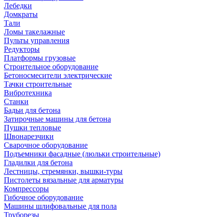
Лебедки
Домкраты
Тали
Ломы такелажные
Пульты управления
Редукторы
Платформы грузовые
Строительное оборудование
Бетоносмесители электрические
Тачки строительные
Вибротехника
Станки
Бадьи для бетона
Затирочные машины для бетона
Пушки тепловые
Швонарезчики
Сварочное оборудование
Подъемники фасадные (люльки строительные)
Гладилки для бетона
Лестницы, стремянки, вышки-туры
Пистолеты вязальные для арматуры
Компрессоры
Гибочное оборудование
Машины шлифовальные для пола
Труборезы