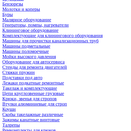
Бензорезы
Молотки и коперы
Буры
Малярное оборудование
Генераторы, помпы, нагреватели
Клининговое оборудование
Комплектующие для клинингового оборудования
Машины для прочистки канализационных труб
Машины подметальные
Машины поломоечные
Мойки высокого давления
Оборудование для автосервиса
Стенды для ремонта двигателей
Стяжки пружин
Подставки под авто
Лежаки подкатные ремонтные
Такелаж и комплектующие
Цепи круглозвенные грузовые
Крюки, звенья для стропов
Втулки алюминиевые для строп
Коуши
Скобы такелажные различные
Зажимы канатные винтовые
Талрепы
Ремкомплекты для крюков