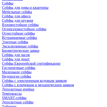
Сейфы
Сейфы для дома и квартиры
Мебельные сейфы
Сейфы для офиса
Сейфы для оружия
Взломостойкие сейфы
Огневзломостойкие сейфы
Огнестойкие сейфы
Встраиваемые сейфы
Элитные сейфы
Эксклюзивные сейфы
Биометрические замки
Сейфы для часов
Сейфы для денег
Сейфы Европейской сертификации
Гостиничные сейфы
Маленькие сейфы
Недорогие сейфы
Сейфы с электронным кодовым замком
Сейфы с ключевым и механическим замком
Депозитные ячейки
Темпокассы
SMART-сейфы
Депозитные сейфы
Тайники