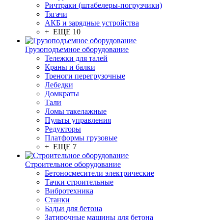
Ричтраки (штабелеры-погрузчики)
Тягачи
АКБ и зарядные устройства
+ ЕЩЕ 10
Грузоподъемное оборудование
Тележки для талей
Краны и балки
Треноги перегрузочные
Лебедки
Домкраты
Тали
Ломы такелажные
Пульты управления
Редукторы
Платформы грузовые
+ ЕЩЕ 7
Строительное оборудование
Бетоносмесители электрические
Тачки строительные
Вибротехника
Станки
Бадьи для бетона
Затирочные машины для бетона