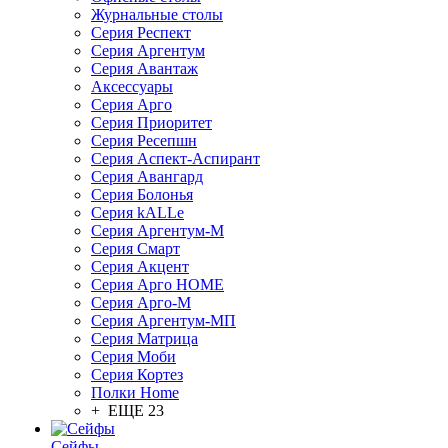
Журнальные столы
Серия Респект
Серия Аргентум
Серия Авантаж
Аксессуары
Серия Арго
Серия Приоритет
Серия Ресепшн
Серия Аспект-Аспирант
Серия Авангард
Серия Болонья
Серия kALLe
Серия Аргентум-М
Серия Смарт
Серия Акцент
Серия Арго HOME
Серия Арго-М
Серия Аргентум-МП
Серия Матрица
Серия Моби
Серия Кортез
Полки Home
+ ЕЩЕ 23
Сейфы