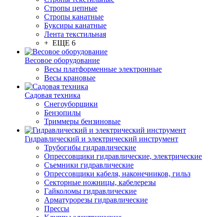
Стропы цепные
Стропы канатные
Буксиры канатные
Лента текстильная
+ ЕЩЕ 6
Весовое оборудование
Весы платформенные электронные
Весы крановые
Садовая техника
Снегоуборщики
Бензопилы
Триммеры бензиновые
Гидравлический и электрический инструмент
Трубогибы гидравлические
Опрессовщики гидравлические, электрические
Съемники гидравлические
Опрессовщики кабеля, наконечников, гильз
Секторные ножницы, кабелерезы
Гайколомы гидравлические
Арматурорезы гидравлические
Прессы