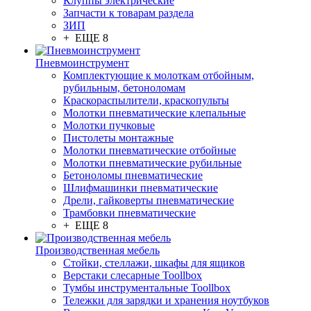
Клуппы электрические
Запчасти к товарам раздела
ЗИП
+ ЕЩЕ 8
Пневмоинструмент
Комплектующие к молоткам отбойным,
рубильным, бетоноломам
Краскораспылители, краскопульты
Молотки пневматические клепальные
Молотки пучковые
Пистолеты монтажные
Молотки пневматические отбойные
Молотки пневматические рубильные
Бетоноломы пневматические
Шлифмашинки пневматические
Дрели, гайковерты пневматические
Трамбовки пневматические
+ ЕЩЕ 8
Производственная мебель
Стойки, стеллажи, шкафы для ящиков
Верстаки слесарные Toollbox
Тумбы инструментальные Toollbox
Тележки для зарядки и хранения ноутбуков