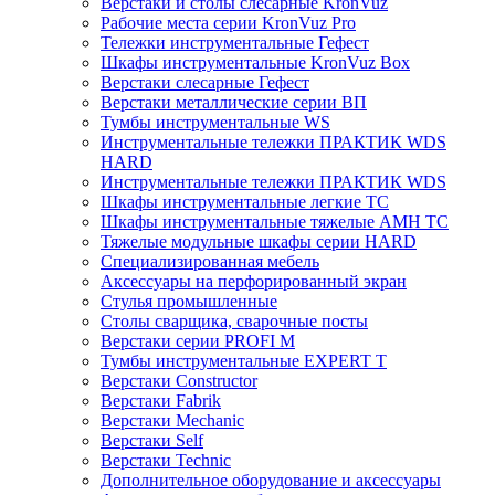
Верстаки и столы слесарные KronVuz
Рабочие места серии KronVuz Pro
Тележки инструментальные Гефест
Шкафы инструментальные KronVuz Box
Верстаки слесарные Гефест
Верстаки металлические серии ВП
Тумбы инструментальные WS
Инструментальные тележки ПРАКТИК WDS
HARD
Инструментальные тележки ПРАКТИК WDS
Шкафы инструментальные легкие ТС
Шкафы инструментальные тяжелые AMH TC
Тяжелые модульные шкафы серии HARD
Cпециализированная мебель
Аксессуары на перфорированный экран
Стулья промышленные
Столы сварщика, сварочные посты
Верстаки серии PROFI M
Тумбы инструментальные EXPERT T
Верстаки Constructor
Верстаки Fabrik
Верстаки Mechanic
Верстаки Self
Верстаки Technic
Дополнительное оборудование и аксессуары