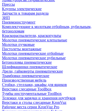
Прессы
Клуппы электрические
Запчасти к товарам раздела
ЗИП
Пневмоинструмент
Комплектующие к молоткам отбойным, рубильным,
бетоноломам
Краскораспылители, краскопульты
Молотки пневматические клепальные
Молотки пучковые
Пистолеты монтажные
Молотки пневматические отбойные
Молотки пневматические рубильные
Бетоноломы пневматические
Шлифмашинки пневматические
Дрели, гайковерты пневматические
Трамбовки пневматические
Производственная мебель
Стойки, стеллажи, шкафы для ящиков
Верстаки слесарные Toollbox
Тумбы инструментальные Toollbox
Тележки для зарядки и хранения ноутбуков
Верстаки и столы слесарные KronVuz
Рабочие места серии KronVuz Pro