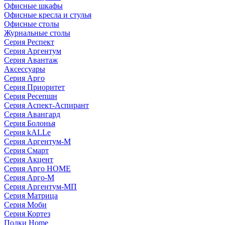
Офисные шкафы
Офисные кресла и стулья
Офисные столы
Журнальные столы
Серия Респект
Серия Аргентум
Серия Авантаж
Аксессуары
Серия Арго
Серия Приоритет
Серия Ресепшн
Серия Аспект-Аспирант
Серия Авангард
Серия Болонья
Серия kALLe
Серия Аргентум-М
Серия Смарт
Серия Акцент
Серия Арго HOME
Серия Арго-М
Серия Аргентум-МП
Серия Матрица
Серия Моби
Серия Кортез
Полки Home