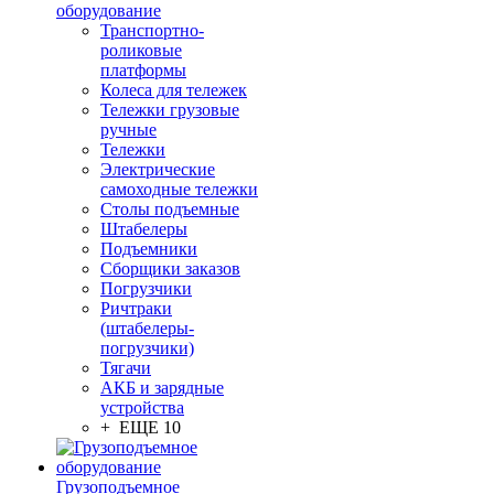
оборудование
Транспортно-
роликовые
платформы
Колеса для тележек
Тележки грузовые
ручные
Тележки
Электрические
самоходные тележки
Столы подъемные
Штабелеры
Подъемники
Сборщики заказов
Погрузчики
Ричтраки
(штабелеры-
погрузчики)
Тягачи
АКБ и зарядные
устройства
+ ЕЩЕ 10
Грузоподъемное