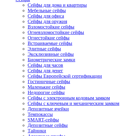
Сейфы для дома и квартиры
Мебельные сейфы
Сейфы для офиса
Сейфы для оружия
Взломостойкие сейфы
Огневзломостойкие сейфы
Огнестойкие сейфы
Встраиваемые сейфы
Элитные сейфы
Эксклюзивные сейфы
Биометрические замки
Сейфы для часов
Сейфы для денег
Сейфы Европейской сертификации
Гостиничные сейфы
Маленькие сейфы
Недорогие сейфы
Сейфы с электронным кодовым замком
Сейфы с ключевым и механическим замком
Депозитные ячейки
Темпокассы
SMART-сейфы
Депозитные сейфы
Тайники