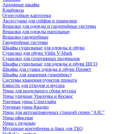
Архивные шкафы
Кэшбоксы
Огнестойкие картотеки
Аксессуары для сейфов и хранилищ
Вешалки для одежды и гардеробные системы
Вешалки для одежды напольные
Вешалки гардеробные
Гардеробные системы
Шкафы сушильные для одежды и обуви
Сушилки для обуви Vildis V-Shark
Сушилки для спортивных раздевалок
Шкафы сушильные для одежды и обуви ШСО
Шкафы для сушки одежды и обуви Промет
Шкафы для хранения (локербокс)
Системы хранения пунктов проката
Емкости для отходов и мусора
Урны для раздельного сбора мусора
Урны уличные Уралочка и Космос
Уличные урны Стритлайн
Уличные урны Квадро
Урны для автозаправочных станций серии "АЗС"
Урны офисные
Урны с педалью
Мусорные контейнеры и баки для ТБО
HoReCa - мебель