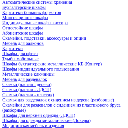
Автоматические системы хранения
Бухгалтерские шкафы
Картотеки больших форматов
Многоящичные шкафы
Индивидуальные шкафы кассира
Огнестойкие шкафы
Абонентские шкафы
Скамейки, подставки, аксессуары и опции
Мебель для балконов
Картотеки
Шкафы для офиса
Тумбы мобильные
Шкафы бухгалтерские металлические КБ (Контур)
Шкафы индивидуального пользования
Металлические ключницы
Мебель для раздевалок
Скамьи (настил - дерево)
Скамьи (настил - ЛДСП)
Скамьи (настил - пластик)
Скамья для раздевалок с сидением из дерева (разборные)
Скамейки для раздевалок с сидением из пластикового бруса
(разборные)
Шкафы для верхней одежды (ЛДСП)
Шкафы для одежды металлические (Локеры)
Медицинская мебель и изделия