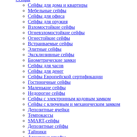
Сейфы для дома и квартиры
Мебельные сейфы
Сейфы для офиса
Сейфы для оружия
Взломостойкие сейфы
Огневзломостойкие сейфы
Огнестойкие сейфы
Встраиваемые сейфы
Элитные сейфы
Эксклюзивные сейфы
Биометрические замки
Сейфы для часов
Сейфы для денег
Сейфы Европейской сертификации
Гостиничные сейфы
Маленькие сейфы
Недорогие сейфы
Сейфы с электронным кодовым замком
Сейфы с ключевым и механическим замком
Депозитные ячейки
Темпокассы
SMART-сейфы
Депозитные сейфы
Тайники