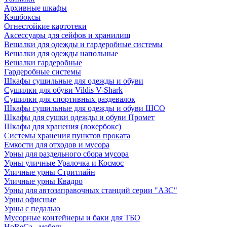
Архивные шкафы
Кэшбоксы
Огнестойкие картотеки
Аксессуары для сейфов и хранилищ
Вешалки для одежды и гардеробные системы
Вешалки для одежды напольные
Вешалки гардеробные
Гардеробные системы
Шкафы сушильные для одежды и обуви
Сушилки для обуви Vildis V-Shark
Сушилки для спортивных раздевалок
Шкафы сушильные для одежды и обуви ШСО
Шкафы для сушки одежды и обуви Промет
Шкафы для хранения (локербокс)
Системы хранения пунктов проката
Емкости для отходов и мусора
Урны для раздельного сбора мусора
Урны уличные Уралочка и Космос
Уличные урны Стритлайн
Уличные урны Квадро
Урны для автозаправочных станций серии "АЗС"
Урны офисные
Урны с педалью
Мусорные контейнеры и баки для ТБО
HoReCa - мебель