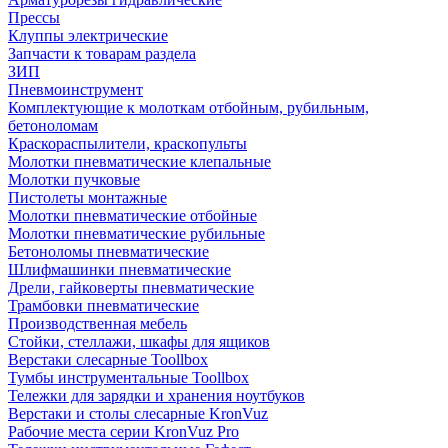
Прессы
Клуппы электрические
Запчасти к товарам раздела
ЗИП
Пневмоинструмент
Комплектующие к молоткам отбойным, рубильным,
бетоноломам
Краскораспылители, краскопульты
Молотки пневматические клепальные
Молотки пучковые
Пистолеты монтажные
Молотки пневматические отбойные
Молотки пневматические рубильные
Бетоноломы пневматические
Шлифмашинки пневматические
Дрели, гайковерты пневматические
Трамбовки пневматические
Производственная мебель
Стойки, стеллажи, шкафы для ящиков
Верстаки слесарные Toollbox
Тумбы инструментальные Toollbox
Тележки для зарядки и хранения ноутбуков
Верстаки и столы слесарные KronVuz
Рабочие места серии KronVuz Pro