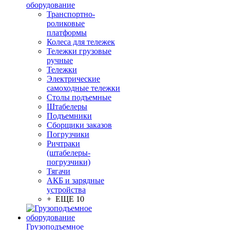
оборудование
Транспортно-
роликовые
платформы
Колеса для тележек
Тележки грузовые
ручные
Тележки
Электрические
самоходные тележки
Столы подъемные
Штабелеры
Подъемники
Сборщики заказов
Погрузчики
Ричтраки
(штабелеры-
погрузчики)
Тягачи
АКБ и зарядные
устройства
+ ЕЩЕ 10
Грузоподъемное