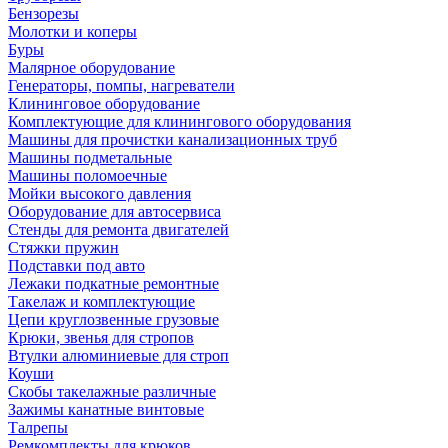
Бензорезы
Молотки и коперы
Буры
Малярное оборудование
Генераторы, помпы, нагреватели
Клининговое оборудование
Комплектующие для клинингового оборудования
Машины для прочистки канализационных труб
Машины подметальные
Машины поломоечные
Мойки высокого давления
Оборудование для автосервиса
Стенды для ремонта двигателей
Стяжки пружин
Подставки под авто
Лежаки подкатные ремонтные
Такелаж и комплектующие
Цепи круглозвенные грузовые
Крюки, звенья для стропов
Втулки алюминиевые для строп
Коуши
Скобы такелажные различные
Зажимы канатные винтовые
Талрепы
Ремкомплекты для крюков