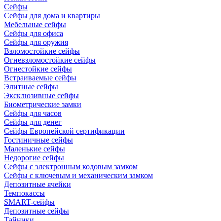
Сейфы
Сейфы для дома и квартиры
Мебельные сейфы
Сейфы для офиса
Сейфы для оружия
Взломостойкие сейфы
Огневзломостойкие сейфы
Огнестойкие сейфы
Встраиваемые сейфы
Элитные сейфы
Эксклюзивные сейфы
Биометрические замки
Сейфы для часов
Сейфы для денег
Сейфы Европейской сертификации
Гостиничные сейфы
Маленькие сейфы
Недорогие сейфы
Сейфы с электронным кодовым замком
Сейфы с ключевым и механическим замком
Депозитные ячейки
Темпокассы
SMART-сейфы
Депозитные сейфы
Тайники