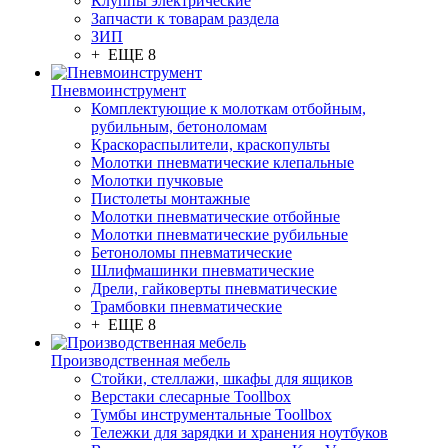
Клуппы электрические
Запчасти к товарам раздела
ЗИП
+ ЕЩЕ 8
Пневмоинструмент
Комплектующие к молоткам отбойным,
рубильным, бетоноломам
Краскораспылители, краскопульты
Молотки пневматические клепальные
Молотки пучковые
Пистолеты монтажные
Молотки пневматические отбойные
Молотки пневматические рубильные
Бетоноломы пневматические
Шлифмашинки пневматические
Дрели, гайковерты пневматические
Трамбовки пневматические
+ ЕЩЕ 8
Производственная мебель
Стойки, стеллажи, шкафы для ящиков
Верстаки слесарные Toollbox
Тумбы инструментальные Toollbox
Тележки для зарядки и хранения ноутбуков