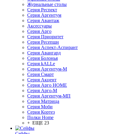
Журнальные столы
Серия Респект
Серия Аргентум
Серия Авантаж
Аксессуары
Серия Арго
Серия Приоритет
Серия Ресепшн
Серия Аспект-Аспирант
Серия Авангард
Серия Болонья
Серия kALLe
Серия Аргентум-М
Серия Смарт
Серия Акцент
Серия Арго HOME
Серия Арго-М
Серия Аргентум-МП
Серия Матрица
Серия Моби
Серия Кортез
Полки Home
+ ЕЩЕ 23
Сейфы