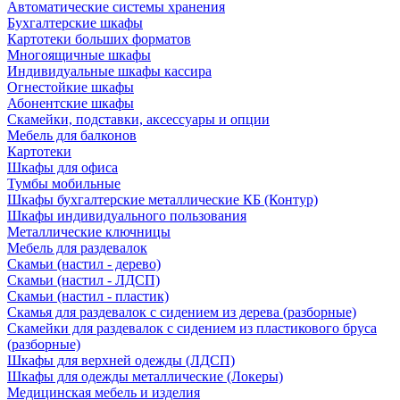
Автоматические системы хранения
Бухгалтерские шкафы
Картотеки больших форматов
Многоящичные шкафы
Индивидуальные шкафы кассира
Огнестойкие шкафы
Абонентские шкафы
Скамейки, подставки, аксессуары и опции
Мебель для балконов
Картотеки
Шкафы для офиса
Тумбы мобильные
Шкафы бухгалтерские металлические КБ (Контур)
Шкафы индивидуального пользования
Металлические ключницы
Мебель для раздевалок
Скамьи (настил - дерево)
Скамьи (настил - ЛДСП)
Скамьи (настил - пластик)
Скамья для раздевалок с сидением из дерева (разборные)
Скамейки для раздевалок с сидением из пластикового бруса
(разборные)
Шкафы для верхней одежды (ЛДСП)
Шкафы для одежды металлические (Локеры)
Медицинская мебель и изделия