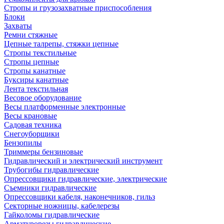
Стропы и грузозахватные приспособления
Блоки
Захваты
Ремни стяжные
Цепные талрепы, стяжки цепные
Стропы текстильные
Стропы цепные
Стропы канатные
Буксиры канатные
Лента текстильная
Весовое оборудование
Весы платформенные электронные
Весы крановые
Садовая техника
Снегоуборщики
Бензопилы
Триммеры бензиновые
Гидравлический и электрический инструмент
Трубогибы гидравлические
Опрессовщики гидравлические, электрические
Съемники гидравлические
Опрессовщики кабеля, наконечников, гильз
Секторные ножницы, кабелерезы
Гайколомы гидравлические
Арматурорезы гидравлические