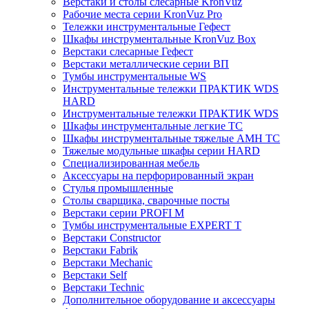
Верстаки и столы слесарные KronVuz
Рабочие места серии KronVuz Pro
Тележки инструментальные Гефест
Шкафы инструментальные KronVuz Box
Верстаки слесарные Гефест
Верстаки металлические серии ВП
Тумбы инструментальные WS
Инструментальные тележки ПРАКТИК WDS
HARD
Инструментальные тележки ПРАКТИК WDS
Шкафы инструментальные легкие ТС
Шкафы инструментальные тяжелые AMH TC
Тяжелые модульные шкафы серии HARD
Cпециализированная мебель
Аксессуары на перфорированный экран
Стулья промышленные
Столы сварщика, сварочные посты
Верстаки серии PROFI M
Тумбы инструментальные EXPERT T
Верстаки Constructor
Верстаки Fabrik
Верстаки Mechanic
Верстаки Self
Верстаки Technic
Дополнительное оборудование и аксессуары