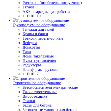
Ричтраки (штабелеры-погрузчики)
Тягачи
АКБ и зарядные устройства
+ ЕЩЕ 10
Грузоподъемное оборудование
Тележки для талей
Краны и балки
Треноги перегрузочные
Лебедки
Домкраты
Тали
Ломы такелажные
Пульты управления
Редукторы
Платформы грузовые
+ ЕЩЕ 7
Строительное оборудование
Бетоносмесители электрические
Тачки строительные
Вибротехника
Станки
Бадьи для бетона
Затирочные машины для бетона