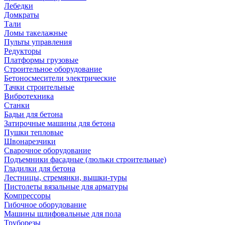
Лебедки
Домкраты
Тали
Ломы такелажные
Пульты управления
Редукторы
Платформы грузовые
Строительное оборудование
Бетоносмесители электрические
Тачки строительные
Вибротехника
Станки
Бадьи для бетона
Затирочные машины для бетона
Пушки тепловые
Швонарезчики
Сварочное оборудование
Подъемники фасадные (люльки строительные)
Гладилки для бетона
Лестницы, стремянки, вышки-туры
Пистолеты вязальные для арматуры
Компрессоры
Гибочное оборудование
Машины шлифовальные для пола
Труборезы