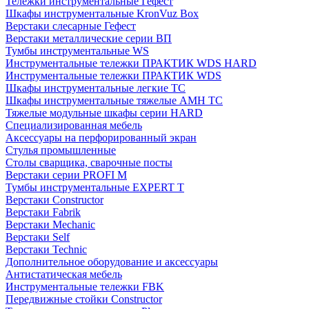
Тележки инструментальные Гефест
Шкафы инструментальные KronVuz Box
Верстаки слесарные Гефест
Верстаки металлические серии ВП
Тумбы инструментальные WS
Инструментальные тележки ПРАКТИК WDS HARD
Инструментальные тележки ПРАКТИК WDS
Шкафы инструментальные легкие ТС
Шкафы инструментальные тяжелые AMH TC
Тяжелые модульные шкафы серии HARD
Cпециализированная мебель
Аксессуары на перфорированный экран
Стулья промышленные
Столы сварщика, сварочные посты
Верстаки серии PROFI M
Тумбы инструментальные EXPERT T
Верстаки Constructor
Верстаки Fabrik
Верстаки Mechanic
Верстаки Self
Верстаки Technic
Дополнительное оборудование и аксессуары
Антистатическая мебель
Инструментальные тележки FBK
Передвижные стойки Constructor