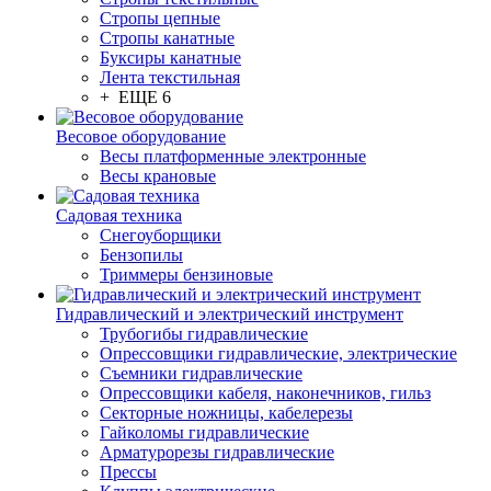
Стропы цепные
Стропы канатные
Буксиры канатные
Лента текстильная
+ ЕЩЕ 6
Весовое оборудование
Весы платформенные электронные
Весы крановые
Садовая техника
Снегоуборщики
Бензопилы
Триммеры бензиновые
Гидравлический и электрический инструмент
Трубогибы гидравлические
Опрессовщики гидравлические, электрические
Съемники гидравлические
Опрессовщики кабеля, наконечников, гильз
Секторные ножницы, кабелерезы
Гайколомы гидравлические
Арматурорезы гидравлические
Прессы