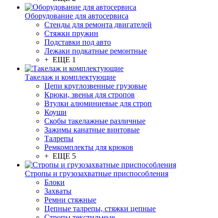
Оборудование для автосервиса
Стенды для ремонта двигателей
Стяжки пружин
Подставки под авто
Лежаки подкатные ремонтные
+ ЕЩЕ 1
Такелаж и комплектующие
Цепи круглозвенные грузовые
Крюки, звенья для стропов
Втулки алюминиевые для строп
Коуши
Скобы такелажные различные
Зажимы канатные винтовые
Талрепы
Ремкомплекты для крюков
+ ЕЩЕ 5
Стропы и грузозахватные приспособления
Блоки
Захваты
Ремни стяжные
Цепные талрепы, стяжки цепные
Стропы текстильные