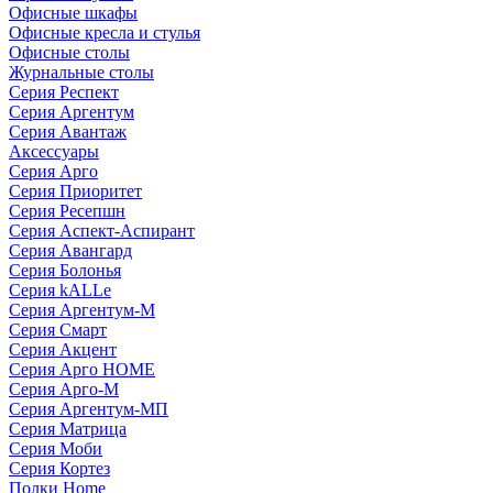
Офисные шкафы
Офисные кресла и стулья
Офисные столы
Журнальные столы
Серия Респект
Серия Аргентум
Серия Авантаж
Аксессуары
Серия Арго
Серия Приоритет
Серия Ресепшн
Серия Аспект-Аспирант
Серия Авангард
Серия Болонья
Серия kALLe
Серия Аргентум-М
Серия Смарт
Серия Акцент
Серия Арго HOME
Серия Арго-М
Серия Аргентум-МП
Серия Матрица
Серия Моби
Серия Кортез
Полки Home