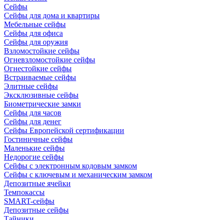
Сейфы
Сейфы для дома и квартиры
Мебельные сейфы
Сейфы для офиса
Сейфы для оружия
Взломостойкие сейфы
Огневзломостойкие сейфы
Огнестойкие сейфы
Встраиваемые сейфы
Элитные сейфы
Эксклюзивные сейфы
Биометрические замки
Сейфы для часов
Сейфы для денег
Сейфы Европейской сертификации
Гостиничные сейфы
Маленькие сейфы
Недорогие сейфы
Сейфы с электронным кодовым замком
Сейфы с ключевым и механическим замком
Депозитные ячейки
Темпокассы
SMART-сейфы
Депозитные сейфы
Тайники