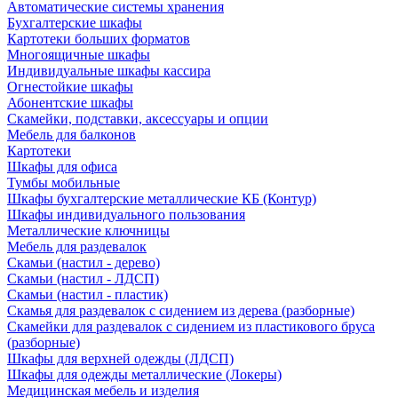
Автоматические системы хранения
Бухгалтерские шкафы
Картотеки больших форматов
Многоящичные шкафы
Индивидуальные шкафы кассира
Огнестойкие шкафы
Абонентские шкафы
Скамейки, подставки, аксессуары и опции
Мебель для балконов
Картотеки
Шкафы для офиса
Тумбы мобильные
Шкафы бухгалтерские металлические КБ (Контур)
Шкафы индивидуального пользования
Металлические ключницы
Мебель для раздевалок
Скамьи (настил - дерево)
Скамьи (настил - ЛДСП)
Скамьи (настил - пластик)
Скамья для раздевалок с сидением из дерева (разборные)
Скамейки для раздевалок с сидением из пластикового бруса
(разборные)
Шкафы для верхней одежды (ЛДСП)
Шкафы для одежды металлические (Локеры)
Медицинская мебель и изделия