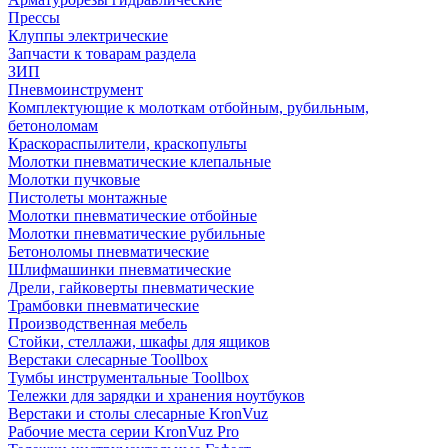
Прессы
Клуппы электрические
Запчасти к товарам раздела
ЗИП
Пневмоинструмент
Комплектующие к молоткам отбойным, рубильным,
бетоноломам
Краскораспылители, краскопульты
Молотки пневматические клепальные
Молотки пучковые
Пистолеты монтажные
Молотки пневматические отбойные
Молотки пневматические рубильные
Бетоноломы пневматические
Шлифмашинки пневматические
Дрели, гайковерты пневматические
Трамбовки пневматические
Производственная мебель
Стойки, стеллажи, шкафы для ящиков
Верстаки слесарные Toollbox
Тумбы инструментальные Toollbox
Тележки для зарядки и хранения ноутбуков
Верстаки и столы слесарные KronVuz
Рабочие места серии KronVuz Pro