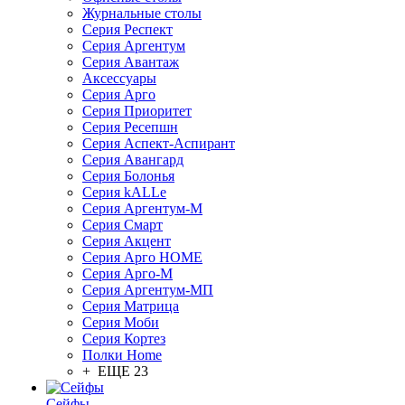
Журнальные столы
Серия Респект
Серия Аргентум
Серия Авантаж
Аксессуары
Серия Арго
Серия Приоритет
Серия Ресепшн
Серия Аспект-Аспирант
Серия Авангард
Серия Болонья
Серия kALLe
Серия Аргентум-М
Серия Смарт
Серия Акцент
Серия Арго HOME
Серия Арго-М
Серия Аргентум-МП
Серия Матрица
Серия Моби
Серия Кортез
Полки Home
+ ЕЩЕ 23
Сейфы