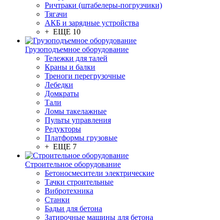
Ричтраки (штабелеры-погрузчики)
Тягачи
АКБ и зарядные устройства
+ ЕЩЕ 10
Грузоподъемное оборудование
Тележки для талей
Краны и балки
Треноги перегрузочные
Лебедки
Домкраты
Тали
Ломы такелажные
Пульты управления
Редукторы
Платформы грузовые
+ ЕЩЕ 7
Строительное оборудование
Бетоносмесители электрические
Тачки строительные
Вибротехника
Станки
Бадьи для бетона
Затирочные машины для бетона