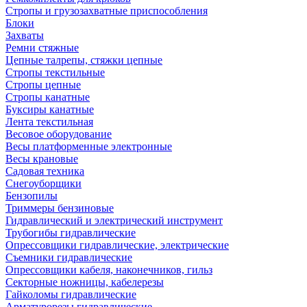
Стропы и грузозахватные приспособления
Блоки
Захваты
Ремни стяжные
Цепные талрепы, стяжки цепные
Стропы текстильные
Стропы цепные
Стропы канатные
Буксиры канатные
Лента текстильная
Весовое оборудование
Весы платформенные электронные
Весы крановые
Садовая техника
Снегоуборщики
Бензопилы
Триммеры бензиновые
Гидравлический и электрический инструмент
Трубогибы гидравлические
Опрессовщики гидравлические, электрические
Съемники гидравлические
Опрессовщики кабеля, наконечников, гильз
Секторные ножницы, кабелерезы
Гайколомы гидравлические
Арматурорезы гидравлические