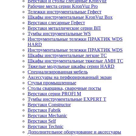
Верстаки и столы слесарные KronVuz
Рабочие места серии KronVuz Pro
Тележки инструментальные Гефест
Шкафы инструментальные KronVuz Box
Верстаки слесарные Гефест
Верстаки металлические серии ВП
Тумбы инструментальные WS
Инструментальные тележки ПРАКТИК WDS
HARD
Инструментальные тележки ПРАКТИК WDS
Шкафы инструментальные легкие ТС
Шкафы инструментальные тяжелые AMH TC
Тяжелые модульные шкафы серии HARD
Cпециализированная мебель
Аксессуары на перфорированный экран
Стулья промышленные
Столы сварщика, сварочные посты
Верстаки серии PROFI M
Тумбы инструментальные EXPERT T
Верстаки Constructor
Верстаки Fabrik
Верстаки Mechanic
Верстаки Self
Верстаки Technic
Дополнительное оборудование и аксессуары