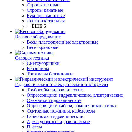
Стропы цепные
Стропы канатные
Буксиры канатные
Лента текстильная
+ ЕЩЕ 6
Весовое оборудование
Весы платформенные электронные
Весы крановые
Садовая техника
Снегоуборщики
Бензопилы
Триммеры бензиновые
Гидравлический и электрический инструмент
Трубогибы гидравлические
Опрессовщики гидравлические, электрические
Съемники гидравлические
Опрессовщики кабеля, наконечников, гильз
Секторные ножницы, кабелерезы
Гайколомы гидравлические
Арматурорезы гидравлические
Прессы