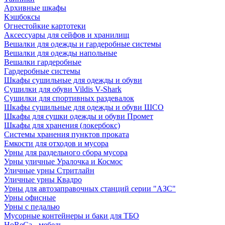
Архивные шкафы
Кэшбоксы
Огнестойкие картотеки
Аксессуары для сейфов и хранилищ
Вешалки для одежды и гардеробные системы
Вешалки для одежды напольные
Вешалки гардеробные
Гардеробные системы
Шкафы сушильные для одежды и обуви
Сушилки для обуви Vildis V-Shark
Сушилки для спортивных раздевалок
Шкафы сушильные для одежды и обуви ШСО
Шкафы для сушки одежды и обуви Промет
Шкафы для хранения (локербокс)
Системы хранения пунктов проката
Емкости для отходов и мусора
Урны для раздельного сбора мусора
Урны уличные Уралочка и Космос
Уличные урны Стритлайн
Уличные урны Квадро
Урны для автозаправочных станций серии "АЗС"
Урны офисные
Урны с педалью
Мусорные контейнеры и баки для ТБО
HoReCa - мебель