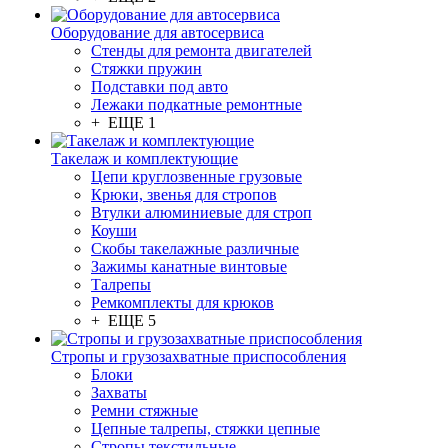
Оборудование для автосервиса
Стенды для ремонта двигателей
Стяжки пружин
Подставки под авто
Лежаки подкатные ремонтные
+ ЕЩЕ 1
Такелаж и комплектующие
Цепи круглозвенные грузовые
Крюки, звенья для стропов
Втулки алюминиевые для строп
Коуши
Скобы такелажные различные
Зажимы канатные винтовые
Талрепы
Ремкомплекты для крюков
+ ЕЩЕ 5
Стропы и грузозахватные приспособления
Блоки
Захваты
Ремни стяжные
Цепные талрепы, стяжки цепные
Стропы текстильные