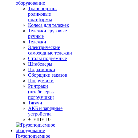
оборудование
Транспортно-
роликовые
платформы
Колеса для тележек
Тележки грузовые
ручные
Тележки
Электрические
самоходные тележки
Столы подъемные
Штабелеры
Подъемники
Сборщики заказов
Погрузчики
Ричтраки
(штабелеры-
погрузчики)
Тягачи
АКБ и зарядные
устройства
+ ЕЩЕ 10
Грузоподъемное