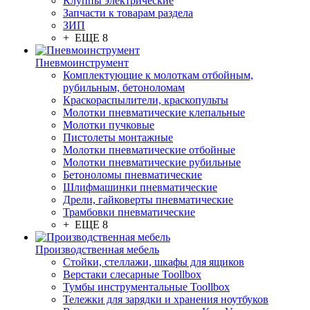
Клуппы электрические
Запчасти к товарам раздела
ЗИП
+ ЕЩЕ 8
Пневмоинструмент
Комплектующие к молоткам отбойным,
рубильным, бетоноломам
Краскораспылители, краскопульты
Молотки пневматические клепальные
Молотки пучковые
Пистолеты монтажные
Молотки пневматические отбойные
Молотки пневматические рубильные
Бетоноломы пневматические
Шлифмашинки пневматические
Дрели, гайковерты пневматические
Трамбовки пневматические
+ ЕЩЕ 8
Производственная мебель
Стойки, стеллажи, шкафы для ящиков
Верстаки слесарные Toollbox
Тумбы инструментальные Toollbox
Тележки для зарядки и хранения ноутбуков