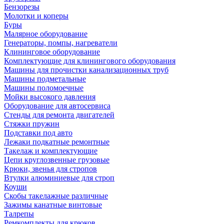
Бензорезы
Молотки и коперы
Буры
Малярное оборудование
Генераторы, помпы, нагреватели
Клининговое оборудование
Комплектующие для клинингового оборудования
Машины для прочистки канализационных труб
Машины подметальные
Машины поломоечные
Мойки высокого давления
Оборудование для автосервиса
Стенды для ремонта двигателей
Стяжки пружин
Подставки под авто
Лежаки подкатные ремонтные
Такелаж и комплектующие
Цепи круглозвенные грузовые
Крюки, звенья для стропов
Втулки алюминиевые для строп
Коуши
Скобы такелажные различные
Зажимы канатные винтовые
Талрепы
Ремкомплекты для крюков