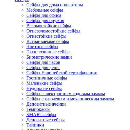
Сейфы для дома и квартиры
Мебельные сейфы
Сейфы для офиса
Сейфы для оружия
Взломостойкие сейфы
Огневзломостойкие сейфы
Огнестойкие сейфы
Встраиваемые сейфы
Элитные сейфы
Эксклюзивные сейфы
Биометрические замки
Сейфы для часов
Сейфы для денег
Сейфы Европейской сертификации
Гостиничные сейфы
Маленькие сейфы
Недорогие сейфы
Сейфы с электронным кодовым замком
Сейфы с ключевым и механическим замком
Депозитные ячейки
Темпокассы
SMART-сейфы
Депозитные сейфы
Тайники