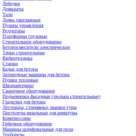
Лебедки
Домкраты
Тали
Ломы такелажные
Пульты управления
Редукторы
Платформы грузовые
Строительное оборудование
Бетоносмесители электрические
Тачки строительные
Вибротехника
Станки
Бадьи для бетона
Затирочные машины для бетона
Пушки тепловые
Швонарезчики
Сварочное оборудование
Подъемники фасадные (люльки строительные)
Гладилки для бетона
Лестницы, стремянки, вышки-туры
Пистолеты вязальные для арматуры
Компрессоры
Гибочное оборудование
Машины шлифовальные для пола
Труборезы