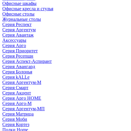
Офисные шкафы
Офисные кресла и стулья
Офисные столы
Журнальные столы
Серия Респект
Серия Аргентум
Серия Авантаж
Аксессуары
Серия Арго
Серия Приоритет
Серия Ресепшн
Серия Аспект-Аспирант
Серия Авангард
Серия Болонья
Серия kALLe
Серия Аргентум-М
Серия Смарт
Серия Акцент
Серия Арго HOME
Серия Арго-М
Серия Аргентум-МП
Серия Матрица
Серия Моби
Серия Кортез
Полки Home