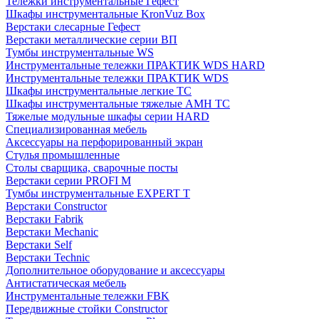
Тележки инструментальные Гефест
Шкафы инструментальные KronVuz Box
Верстаки слесарные Гефест
Верстаки металлические серии ВП
Тумбы инструментальные WS
Инструментальные тележки ПРАКТИК WDS HARD
Инструментальные тележки ПРАКТИК WDS
Шкафы инструментальные легкие ТС
Шкафы инструментальные тяжелые AMH TC
Тяжелые модульные шкафы серии HARD
Cпециализированная мебель
Аксессуары на перфорированный экран
Стулья промышленные
Столы сварщика, сварочные посты
Верстаки серии PROFI M
Тумбы инструментальные EXPERT T
Верстаки Constructor
Верстаки Fabrik
Верстаки Mechanic
Верстаки Self
Верстаки Technic
Дополнительное оборудование и аксессуары
Антистатическая мебель
Инструментальные тележки FBK
Передвижные стойки Constructor