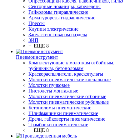
Опрессовщики кабеля, наконечников, гильз
Секторные ножницы, кабелерезы
Гайколомы гидравлические
Арматурорезы гидравлические
Прессы
Клуппы электрические
Запчасти к товарам раздела
ЗИП
+ ЕЩЕ 8
Пневмоинструмент
Комплектующие к молоткам отбойным,
рубильным, бетоноломам
Краскораспылители, краскопульты
Молотки пневматические клепальные
Молотки пучковые
Пистолеты монтажные
Молотки пневматические отбойные
Молотки пневматические рубильные
Бетоноломы пневматические
Шлифмашинки пневматические
Дрели, гайковерты пневматические
Трамбовки пневматические
+ ЕЩЕ 8