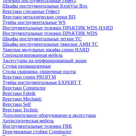
Тележки инструментальные Гефест
Шкафы инструментальные KronVuz Box
Верстаки слесарные Гефест
Верстаки металлические серии ВП
Тумбы инструментальные WS
Инструментальные тележки ПРАКТИК WDS HARD
Инструментальные тележки ПРАКТИК WDS
Шкафы инструментальные легкие ТС
Шкафы инструментальные тяжелые AMH TC
Тяжелые модульные шкафы серии HARD
Cпециализированная мебель
Аксессуары на перфорированный экран
Стулья промышленные
Столы сварщика, сварочные посты
Верстаки серии PROFI M
Тумбы инструментальные EXPERT T
Верстаки Constructor
Верстаки Fabrik
Верстаки Mechanic
Верстаки Self
Верстаки Technic
Дополнительное оборудование и аксессуары
Антистатическая мебель
Инструментальные тележки FBK
Передвижные стойки Constructor