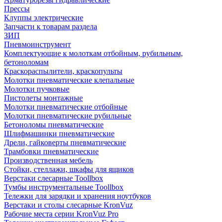
Прессы
Клуппы электрические
Запчасти к товарам раздела
ЗИП
Пневмоинструмент
Комплектующие к молоткам отбойным, рубильным,
бетоноломам
Краскораспылители, краскопульты
Молотки пневматические клепальные
Молотки пучковые
Пистолеты монтажные
Молотки пневматические отбойные
Молотки пневматические рубильные
Бетоноломы пневматические
Шлифмашинки пневматические
Дрели, гайковерты пневматические
Трамбовки пневматические
Производственная мебель
Стойки, стеллажи, шкафы для ящиков
Верстаки слесарные Toollbox
Тумбы инструментальные Toollbox
Тележки для зарядки и хранения ноутбуков
Верстаки и столы слесарные KronVuz
Рабочие места серии KronVuz Pro