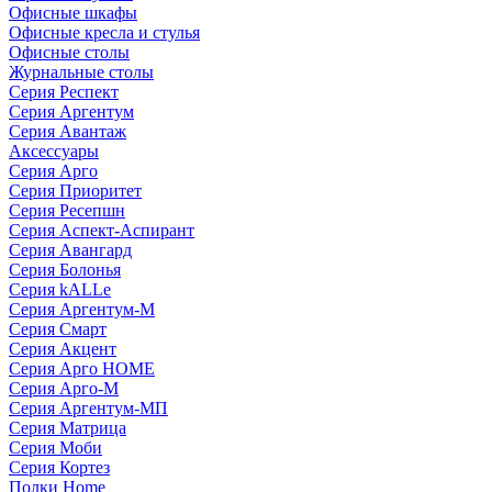
Офисные шкафы
Офисные кресла и стулья
Офисные столы
Журнальные столы
Серия Респект
Серия Аргентум
Серия Авантаж
Аксессуары
Серия Арго
Серия Приоритет
Серия Ресепшн
Серия Аспект-Аспирант
Серия Авангард
Серия Болонья
Серия kALLe
Серия Аргентум-М
Серия Смарт
Серия Акцент
Серия Арго HOME
Серия Арго-М
Серия Аргентум-МП
Серия Матрица
Серия Моби
Серия Кортез
Полки Home