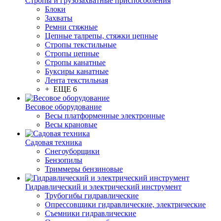
Стропы и грузозахватные приспособления
Блоки
Захваты
Ремни стяжные
Цепные талрепы, стяжки цепные
Стропы текстильные
Стропы цепные
Стропы канатные
Буксиры канатные
Лента текстильная
+ ЕЩЕ 6
Весовое оборудование
Весы платформенные электронные
Весы крановые
Садовая техника
Снегоуборщики
Бензопилы
Триммеры бензиновые
Гидравлический и электрический инструмент
Трубогибы гидравлические
Опрессовщики гидравлические, электрические
Съемники гидравлические