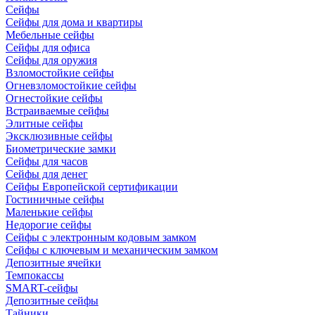
Сейфы
Сейфы для дома и квартиры
Мебельные сейфы
Сейфы для офиса
Сейфы для оружия
Взломостойкие сейфы
Огневзломостойкие сейфы
Огнестойкие сейфы
Встраиваемые сейфы
Элитные сейфы
Эксклюзивные сейфы
Биометрические замки
Сейфы для часов
Сейфы для денег
Сейфы Европейской сертификации
Гостиничные сейфы
Маленькие сейфы
Недорогие сейфы
Сейфы с электронным кодовым замком
Сейфы с ключевым и механическим замком
Депозитные ячейки
Темпокассы
SMART-сейфы
Депозитные сейфы
Тайники