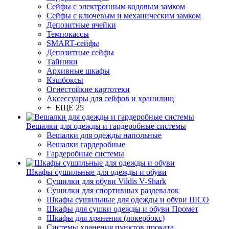
Сейфы с электронным кодовым замком
Сейфы с ключевым и механическим замком
Депозитные ячейки
Темпокассы
SMART-сейфы
Депозитные сейфы
Тайники
Архивные шкафы
Кэшбоксы
Огнестойкие картотеки
Аксессуары для сейфов и хранилищ
+ ЕЩЕ 25
Вешалки для одежды и гардеробные системы
Вешалки для одежды напольные
Вешалки гардеробные
Гардеробные системы
Шкафы сушильные для одежды и обуви
Сушилки для обуви Vildis V-Shark
Сушилки для спортивных раздевалок
Шкафы сушильные для одежды и обуви ШСО
Шкафы для сушки одежды и обуви Промет
Шкафы для хранения (локербокс)
Системы хранения пунктов проката