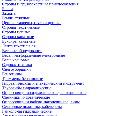
Стропы и грузозахватные приспособления
Блоки
Захваты
Ремни стяжные
Цепные талрепы, стяжки цепные
Стропы текстильные
Стропы цепные
Стропы канатные
Буксиры канатные
Лента текстильная
Весовое оборудование
Весы платформенные электронные
Весы крановые
Садовая техника
Снегоуборщики
Бензопилы
Триммеры бензиновые
Гидравлический и электрический инструмент
Трубогибы гидравлические
Опрессовщики гидравлические, электрические
Съемники гидравлические
Опрессовщики кабеля, наконечников, гильз
Секторные ножницы, кабелерезы
Гайколомы гидравлические
Арматурорезы гидравлические