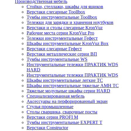
Производственная мебель
Стойки, стеллажи, шкафы для ящиков
Верстаки слесарные Toollbox
Тумбы инструментальные Toollbox
Тележки для зарядки и хранения ноутбуков
Верстаки и столы слесарные KronVuz
Рабочие места серии KronVuz Pro
Тележки инструментальные Гефест
Шкафы инструментальные KronVuz Box
Верстаки слесарные Гефест
Верстаки металлические серии ВП
Тумбы инструментальные WS
Инструментальные тележки ПРАКТИК WDS
HARD
Инструментальные тележки ПРАКТИК WDS
Шкафы инструментальные легкие ТС
Шкафы инструментальные тяжелые AMH TC
Тяжелые модульные шкафы серии HARD
Cпециализированная мебель
Аксессуары на перфорированный экран
Стулья промышленные
Столы сварщика, сварочные посты
Верстаки серии PROFI M
Тумбы инструментальные EXPERT T
Верстаки Constructor