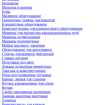
Бензорезы
Молотки и коперы
Буры
Малярное оборудование
Генераторы, помпы, нагреватели
Клининговое оборудование
Комплектующие для клинингового оборудования
Машины для прочистки канализационных труб
Машины подметальные
Машины поломоечные
Мойки высокого давления
Оборудование для автосервиса
Стенды для ремонта двигателей
Стяжки пружин
Подставки под авто
Лежаки подкатные ремонтные
Такелаж и комплектующие
Цепи круглозвенные грузовые
Крюки, звенья для стропов
Втулки алюминиевые для строп
Коуши
Скобы такелажные различные
Зажимы канатные винтовые
Талрепы
Ремкомплекты для крюков