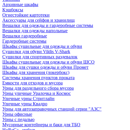
Архивные шкафы
Кэшбоксы
Огнестойкие картотеки
Аксессуары для сейфов и хранилищ
Вешалки для одежды и гардеробные системы
Вешалки для одежды напольные
Вешалки гардеробные
Гардеробные системы
Шкафы сушильные для одежды и обуви
Сушилки для обуви Vildis V-Shark
Сушилки для спортивных раздевалок
Шкафы сушильные для одежды и обуви ШСО
Шкафы для сушки одежды и обуви Промет
Шкафы для хранения (локербокс)
Системы хранения пунктов проката
Емкости для отходов и мусора
Урны для раздельного сбора мусора
Урны уличные Уралочка и Космос
Уличные урны Стритлайн
Уличные урны Квадро
Урны для автозаправочных станций серии "АЗС"
Урны офисные
Урны с педалью
Мусорные контейнеры и баки для ТБО
HoReCa - мебель