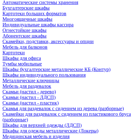
Автоматические системы хранения
Бухгалтерские шкафы
Картотеки больших форматов
Многоящичные шкафы
Индивидуальные шкафы кассира
Огнестойкие шкафы
Абонентские шкафы
Скамейки, подставки, аксессуары и опции
Мебель для балконов
Картотеки
Шкафы для офиса
Тумбы мобильные
Шкафы бухгалтерские металлические КБ (Контур)
Шкафы индивидуального пользования
Металлические ключницы
Мебель для раздевалок
Скамьи (настил - дерево)
Скамьи (настил - ЛДСП)
Скамьи (настил - пластик)
Скамья для раздевалок с сидением из дерева (разборные)
Скамейки для раздевалок с сидением из пластикового бруса
(разборные)
Шкафы для верхней одежды (ЛДСП)
Шкафы для одежды металлические (Локеры)
Медицинская мебель и изделия