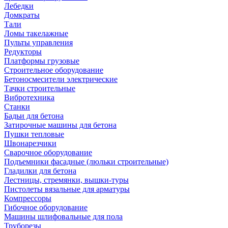
Лебедки
Домкраты
Тали
Ломы такелажные
Пульты управления
Редукторы
Платформы грузовые
Строительное оборудование
Бетоносмесители электрические
Тачки строительные
Вибротехника
Станки
Бадьи для бетона
Затирочные машины для бетона
Пушки тепловые
Швонарезчики
Сварочное оборудование
Подъемники фасадные (люльки строительные)
Гладилки для бетона
Лестницы, стремянки, вышки-туры
Пистолеты вязальные для арматуры
Компрессоры
Гибочное оборудование
Машины шлифовальные для пола
Труборезы