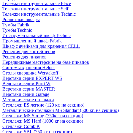
Тележки инструментальные Place
Тележки инструментальные Self
Тележки инструментальные Technic
Роллетные шкафы
Тумбы Fabrik
Тумбы Technic
Инструментальный шкаф Technic
Промышленный шкаф Fabrik
Шкаф с ячейками для хранения CELL
Решения для контейнеров
Решения для пикапов
Передвижные мастерские на базе пикапов
Системы хранения Helper
Столы сварщика Werstakoff
Верстаки серии EXPERT WS
Верстаки серии Profi W
Верстаки серии MASTER
Верстаки серии Garage
Металлические стеллажи
Стеллажи ES легкие (120 кг. на секцию)
Металлические стеллажи MS Standart (500 кг. на секцию)
Стеллажи MS Strong (750кг. на секцию)
Стеллажи MS Hard (1000 кг на секцию)
Стеллажи CombiK
Стеллажи SBL (750 кг на секцию)