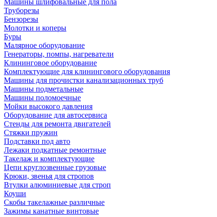
Машины шлифовальные для пола
Труборезы
Бензорезы
Молотки и коперы
Буры
Малярное оборудование
Генераторы, помпы, нагреватели
Клининговое оборудование
Комплектующие для клинингового оборудования
Машины для прочистки канализационных труб
Машины подметальные
Машины поломоечные
Мойки высокого давления
Оборудование для автосервиса
Стенды для ремонта двигателей
Стяжки пружин
Подставки под авто
Лежаки подкатные ремонтные
Такелаж и комплектующие
Цепи круглозвенные грузовые
Крюки, звенья для стропов
Втулки алюминиевые для строп
Коуши
Скобы такелажные различные
Зажимы канатные винтовые