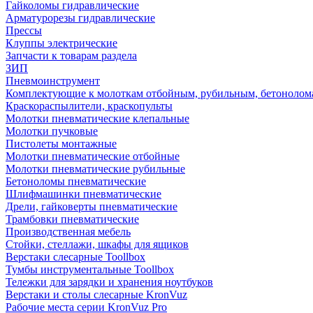
Гайколомы гидравлические
Арматурорезы гидравлические
Прессы
Клуппы электрические
Запчасти к товарам раздела
ЗИП
Пневмоинструмент
Комплектующие к молоткам отбойным, рубильным, бетонолом
Краскораспылители, краскопульты
Молотки пневматические клепальные
Молотки пучковые
Пистолеты монтажные
Молотки пневматические отбойные
Молотки пневматические рубильные
Бетоноломы пневматические
Шлифмашинки пневматические
Дрели, гайковерты пневматические
Трамбовки пневматические
Производственная мебель
Стойки, стеллажи, шкафы для ящиков
Верстаки слесарные Toollbox
Тумбы инструментальные Toollbox
Тележки для зарядки и хранения ноутбуков
Верстаки и столы слесарные KronVuz
Рабочие места серии KronVuz Pro