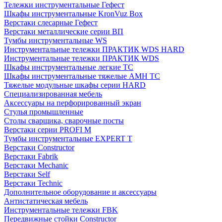
Тележки инструментальные Гефест
Шкафы инструментальные KronVuz Box
Верстаки слесарные Гефест
Верстаки металлические серии ВП
Тумбы инструментальные WS
Инструментальные тележки ПРАКТИК WDS HARD
Инструментальные тележки ПРАКТИК WDS
Шкафы инструментальные легкие ТС
Шкафы инструментальные тяжелые AMH TC
Тяжелые модульные шкафы серии HARD
Cпециализированная мебель
Аксессуары на перфорированный экран
Стулья промышленные
Столы сварщика, сварочные посты
Верстаки серии PROFI M
Тумбы инструментальные EXPERT T
Верстаки Constructor
Верстаки Fabrik
Верстаки Mechanic
Верстаки Self
Верстаки Technic
Дополнительное оборудование и аксессуары
Антистатическая мебель
Инструментальные тележки FBK
Передвижные стойки Constructor