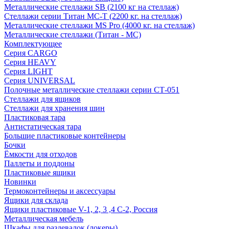
Металлические стеллажи SB (2100 кг на стеллаж)
Стеллажи серии Титан МС-Т (2200 кг. на стеллаж)
Металлические стеллажи MS Pro (4000 кг. на стеллаж)
Металлические стеллажи (Титан - МС)
Комплектующее
Серия CARGO
Серия HEAVY
Серия LIGHT
Серия UNIVERSAL
Полочные металлические стеллажи серии СТ-051
Стеллажи для ящиков
Стеллажи для хранения шин
Пластиковая тара
Антистатическая тара
Большие пластиковые контейнеры
Бочки
Ёмкости для отходов
Паллеты и поддоны
Пластиковые ящики
Новинки
Термоконтейнеры и аксессуары
Ящики для склада
Ящики пластиковые V-1, 2, 3 ,4 С-2, Россия
Металлическая мебель
Шкафы для раздевалок (локеры)