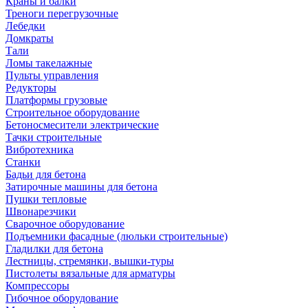
Краны и балки
Треноги перегрузочные
Лебедки
Домкраты
Тали
Ломы такелажные
Пульты управления
Редукторы
Платформы грузовые
Строительное оборудование
Бетоносмесители электрические
Тачки строительные
Вибротехника
Станки
Бадьи для бетона
Затирочные машины для бетона
Пушки тепловые
Швонарезчики
Сварочное оборудование
Подъемники фасадные (люльки строительные)
Гладилки для бетона
Лестницы, стремянки, вышки-туры
Пистолеты вязальные для арматуры
Компрессоры
Гибочное оборудование