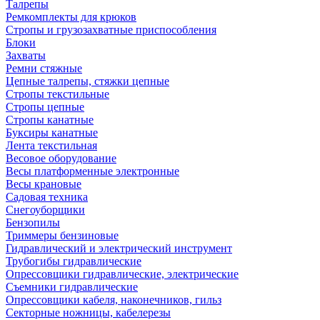
Талрепы
Ремкомплекты для крюков
Стропы и грузозахватные приспособления
Блоки
Захваты
Ремни стяжные
Цепные талрепы, стяжки цепные
Стропы текстильные
Стропы цепные
Стропы канатные
Буксиры канатные
Лента текстильная
Весовое оборудование
Весы платформенные электронные
Весы крановые
Садовая техника
Снегоуборщики
Бензопилы
Триммеры бензиновые
Гидравлический и электрический инструмент
Трубогибы гидравлические
Опрессовщики гидравлические, электрические
Съемники гидравлические
Опрессовщики кабеля, наконечников, гильз
Секторные ножницы, кабелерезы