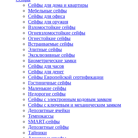
Сейфы для дома и квартиры
Мебельные сейфы
Сейфы для офиса
Сейфы для оружия
Взломостойкие сейфы
Огневзломостойкие сейфы
Огнестойкие сейфы
Встраиваемые сейфы
Элитные сейфы
Эксклюзивные сейфы
Биометрические замки
Сейфы для часов
Сейфы для денег
Сейфы Европейской сертификации
Гостиничные сейфы
Маленькие сейфы
Недорогие сейфы
Сейфы с электронным кодовым замком
Сейфы с ключевым и механическим замком
Депозитные ячейки
Темпокассы
SMART-сейфы
Депозитные сейфы
Тайники