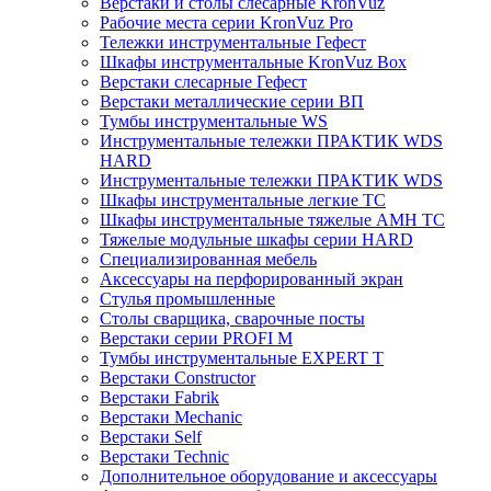
Верстаки и столы слесарные KronVuz
Рабочие места серии KronVuz Pro
Тележки инструментальные Гефест
Шкафы инструментальные KronVuz Box
Верстаки слесарные Гефест
Верстаки металлические серии ВП
Тумбы инструментальные WS
Инструментальные тележки ПРАКТИК WDS
HARD
Инструментальные тележки ПРАКТИК WDS
Шкафы инструментальные легкие ТС
Шкафы инструментальные тяжелые AMH TC
Тяжелые модульные шкафы серии HARD
Cпециализированная мебель
Аксессуары на перфорированный экран
Стулья промышленные
Столы сварщика, сварочные посты
Верстаки серии PROFI M
Тумбы инструментальные EXPERT T
Верстаки Constructor
Верстаки Fabrik
Верстаки Mechanic
Верстаки Self
Верстаки Technic
Дополнительное оборудование и аксессуары