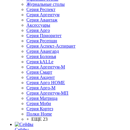
Журнальные столы
Серия Респект
Серия Аргентум
Серия Авантаж
Аксессуары
Серия Арго
Серия Приоритет
Серия Ресепшн
Серия Аспект-Аспирант
Серия Авангард
Серия Болонья
Серия kALLe
Серия Аргентум-М
Серия Смарт
Серия Акцент
Серия Арго HOME
Серия Арго-М
Серия Аргентум-МП
Серия Матрица
Серия Моби
Серия Кортез
Полки Home
+ ЕЩЕ 23
Сейфы