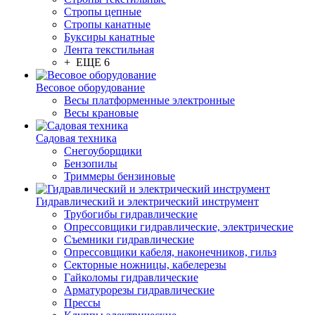
Стропы цепные
Стропы канатные
Буксиры канатные
Лента текстильная
+ ЕЩЕ 6
Весовое оборудование
Весы платформенные электронные
Весы крановые
Садовая техника
Снегоуборщики
Бензопилы
Триммеры бензиновые
Гидравлический и электрический инструмент
Трубогибы гидравлические
Опрессовщики гидравлические, электрические
Съемники гидравлические
Опрессовщики кабеля, наконечников, гильз
Секторные ножницы, кабелерезы
Гайколомы гидравлические
Арматурорезы гидравлические
Прессы