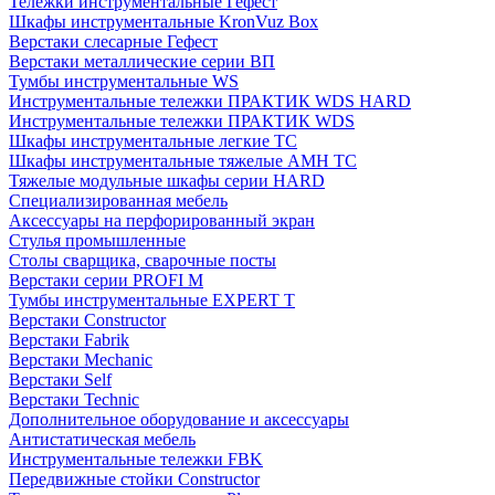
Тележки инструментальные Гефест
Шкафы инструментальные KronVuz Box
Верстаки слесарные Гефест
Верстаки металлические серии ВП
Тумбы инструментальные WS
Инструментальные тележки ПРАКТИК WDS HARD
Инструментальные тележки ПРАКТИК WDS
Шкафы инструментальные легкие ТС
Шкафы инструментальные тяжелые AMH TC
Тяжелые модульные шкафы серии HARD
Cпециализированная мебель
Аксессуары на перфорированный экран
Стулья промышленные
Столы сварщика, сварочные посты
Верстаки серии PROFI M
Тумбы инструментальные EXPERT T
Верстаки Constructor
Верстаки Fabrik
Верстаки Mechanic
Верстаки Self
Верстаки Technic
Дополнительное оборудование и аксессуары
Антистатическая мебель
Инструментальные тележки FBK
Передвижные стойки Constructor