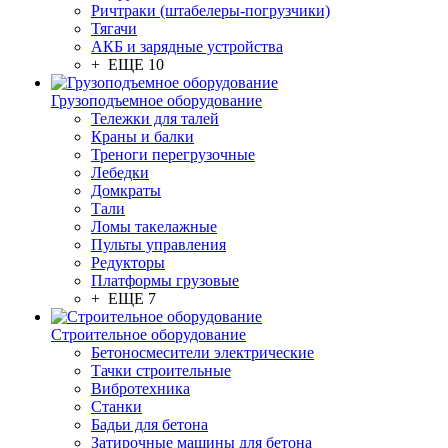
Ричтраки (штабелеры-погрузчики)
Тягачи
АКБ и зарядные устройства
+ ЕЩЕ 10
Грузоподъемное оборудование
Тележки для талей
Краны и балки
Треноги перегрузочные
Лебедки
Домкраты
Тали
Ломы такелажные
Пульты управления
Редукторы
Платформы грузовые
+ ЕЩЕ 7
Строительное оборудование
Бетоносмесители электрические
Тачки строительные
Вибротехника
Станки
Бадьи для бетона
Затирочные машины для бетона