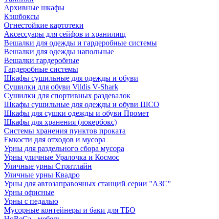
Архивные шкафы
Кэшбоксы
Огнестойкие картотеки
Аксессуары для сейфов и хранилищ
Вешалки для одежды и гардеробные системы
Вешалки для одежды напольные
Вешалки гардеробные
Гардеробные системы
Шкафы сушильные для одежды и обуви
Сушилки для обуви Vildis V-Shark
Сушилки для спортивных раздевалок
Шкафы сушильные для одежды и обуви ШСО
Шкафы для сушки одежды и обуви Промет
Шкафы для хранения (локербокс)
Системы хранения пунктов проката
Емкости для отходов и мусора
Урны для раздельного сбора мусора
Урны уличные Уралочка и Космос
Уличные урны Стритлайн
Уличные урны Квадро
Урны для автозаправочных станций серии "АЗС"
Урны офисные
Урны с педалью
Мусорные контейнеры и баки для ТБО
HoReCa - мебель