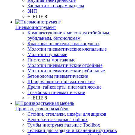
Клуппы электрические
Запчасти к товарам раздела
ЗИП
+ ЕЩЕ 8
Пневмоинструмент
Комплектующие к молоткам отбойным,
рубильным, бетоноломам
Краскораспылители, краскопульты
Молотки пневматические клепальные
Молотки пучковые
Пистолеты монтажные
Молотки пневматические отбойные
Молотки пневматические рубильные
Бетоноломы пневматические
Шлифмашинки пневматические
Дрели, гайковерты пневматические
Трамбовки пневматические
+ ЕЩЕ 8
Производственная мебель
Стойки, стеллажи, шкафы для ящиков
Верстаки слесарные Toollbox
Тумбы инструментальные Toollbox
Тележки для зарядки и хранения ноутбуков