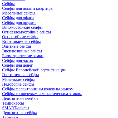
Сейфы
Сейфы для дома и квартиры
Мебельные сейфы
Сейфы для офиса
Сейфы для оружия
Взломостойкие сейфы
Огневзломостойкие сейфы
Огнестойкие сейфы
Встраиваемые сейфы
Элитные сейфы
Эксклюзивные сейфы
Биометрические замки
Сейфы для часов
Сейфы для денег
Сейфы Европейской сертификации
Гостиничные сейфы
Маленькие сейфы
Недорогие сейфы
Сейфы с электронным кодовым замком
Сейфы с ключевым и механическим замком
Депозитные ячейки
Темпокассы
SMART-сейфы
Депозитные сейфы
Тайники