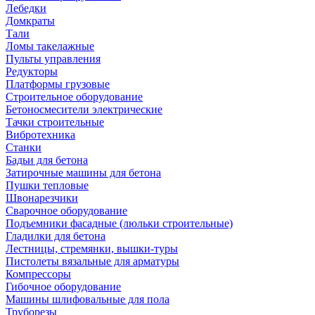
Лебедки
Домкраты
Тали
Ломы такелажные
Пульты управления
Редукторы
Платформы грузовые
Строительное оборудование
Бетоносмесители электрические
Тачки строительные
Вибротехника
Станки
Бадьи для бетона
Затирочные машины для бетона
Пушки тепловые
Швонарезчики
Сварочное оборудование
Подъемники фасадные (люльки строительные)
Гладилки для бетона
Лестницы, стремянки, вышки-туры
Пистолеты вязальные для арматуры
Компрессоры
Гибочное оборудование
Машины шлифовальные для пола
Труборезы