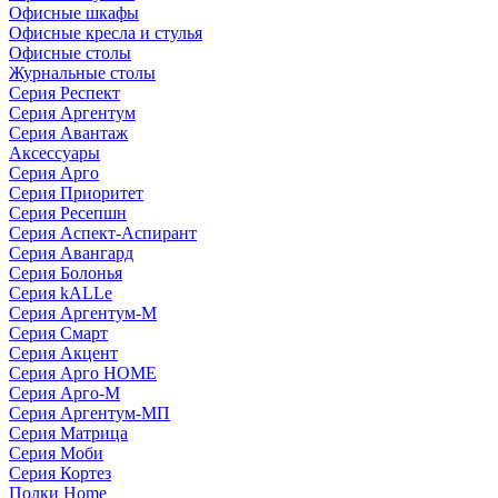
Офисные шкафы
Офисные кресла и стулья
Офисные столы
Журнальные столы
Серия Респект
Серия Аргентум
Серия Авантаж
Аксессуары
Серия Арго
Серия Приоритет
Серия Ресепшн
Серия Аспект-Аспирант
Серия Авангард
Серия Болонья
Серия kALLe
Серия Аргентум-М
Серия Смарт
Серия Акцент
Серия Арго HOME
Серия Арго-М
Серия Аргентум-МП
Серия Матрица
Серия Моби
Серия Кортез
Полки Home