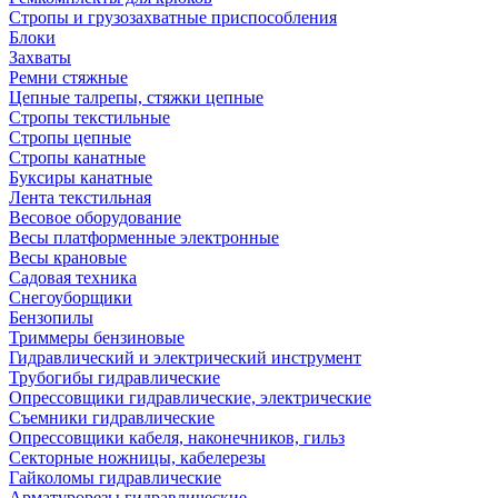
Стропы и грузозахватные приспособления
Блоки
Захваты
Ремни стяжные
Цепные талрепы, стяжки цепные
Стропы текстильные
Стропы цепные
Стропы канатные
Буксиры канатные
Лента текстильная
Весовое оборудование
Весы платформенные электронные
Весы крановые
Садовая техника
Снегоуборщики
Бензопилы
Триммеры бензиновые
Гидравлический и электрический инструмент
Трубогибы гидравлические
Опрессовщики гидравлические, электрические
Съемники гидравлические
Опрессовщики кабеля, наконечников, гильз
Секторные ножницы, кабелерезы
Гайколомы гидравлические
Арматурорезы гидравлические