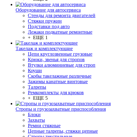
Оборудование для автосервиса
Стенды для ремонта двигателей
Стяжки пружин
Подставки под авто
Лежаки подкатные ремонтные
+ ЕЩЕ 1
Такелаж и комплектующие
Цепи круглозвенные грузовые
Крюки, звенья для стропов
Втулки алюминиевые для строп
Коуши
Скобы такелажные различные
Зажимы канатные винтовые
Талрепы
Ремкомплекты для крюков
+ ЕЩЕ 5
Стропы и грузозахватные приспособления
Блоки
Захваты
Ремни стяжные
Цепные талрепы, стяжки цепные
Стропы текстильные