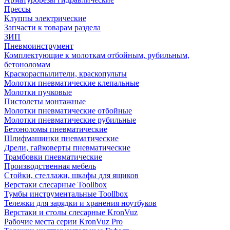
Прессы
Клуппы электрические
Запчасти к товарам раздела
ЗИП
Пневмоинструмент
Комплектующие к молоткам отбойным, рубильным,
бетоноломам
Краскораспылители, краскопульты
Молотки пневматические клепальные
Молотки пучковые
Пистолеты монтажные
Молотки пневматические отбойные
Молотки пневматические рубильные
Бетоноломы пневматические
Шлифмашинки пневматические
Дрели, гайковерты пневматические
Трамбовки пневматические
Производственная мебель
Стойки, стеллажи, шкафы для ящиков
Верстаки слесарные Toollbox
Тумбы инструментальные Toollbox
Тележки для зарядки и хранения ноутбуков
Верстаки и столы слесарные KronVuz
Рабочие места серии KronVuz Pro