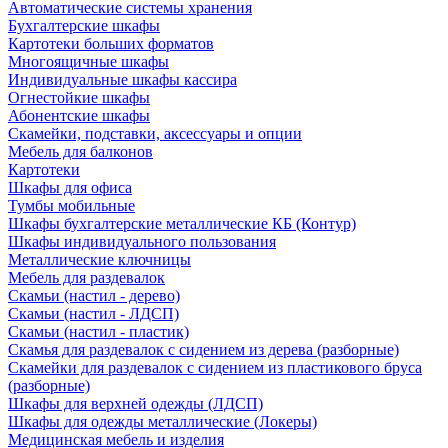
Автоматические системы хранения
Бухгалтерские шкафы
Картотеки больших форматов
Многоящичные шкафы
Индивидуальные шкафы кассира
Огнестойкие шкафы
Абонентские шкафы
Скамейки, подставки, аксессуары и опции
Мебель для балконов
Картотеки
Шкафы для офиса
Тумбы мобильные
Шкафы бухгалтерские металлические КБ (Контур)
Шкафы индивидуального пользования
Металлические ключницы
Мебель для раздевалок
Скамьи (настил - дерево)
Скамьи (настил - ЛДСП)
Скамьи (настил - пластик)
Скамья для раздевалок с сидением из дерева (разборные)
Скамейки для раздевалок с сидением из пластикового бруса
(разборные)
Шкафы для верхней одежды (ЛДСП)
Шкафы для одежды металлические (Локеры)
Медицинская мебель и изделия