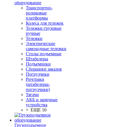
оборудование
Транспортно-
роликовые
платформы
Колеса для тележек
Тележки грузовые
ручные
Тележки
Электрические
самоходные тележки
Столы подъемные
Штабелеры
Подъемники
Сборщики заказов
Погрузчики
Ричтраки
(штабелеры-
погрузчики)
Тягачи
АКБ и зарядные
устройства
+ ЕЩЕ 10
Грузоподъемное