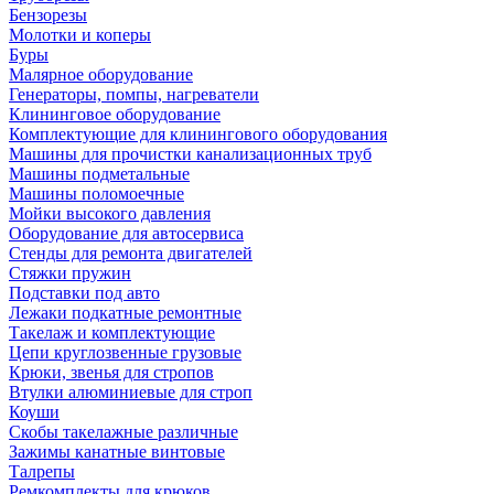
Бензорезы
Молотки и коперы
Буры
Малярное оборудование
Генераторы, помпы, нагреватели
Клининговое оборудование
Комплектующие для клинингового оборудования
Машины для прочистки канализационных труб
Машины подметальные
Машины поломоечные
Мойки высокого давления
Оборудование для автосервиса
Стенды для ремонта двигателей
Стяжки пружин
Подставки под авто
Лежаки подкатные ремонтные
Такелаж и комплектующие
Цепи круглозвенные грузовые
Крюки, звенья для стропов
Втулки алюминиевые для строп
Коуши
Скобы такелажные различные
Зажимы канатные винтовые
Талрепы
Ремкомплекты для крюков