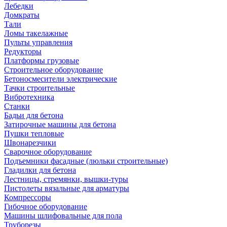
Лебедки
Домкраты
Тали
Ломы такелажные
Пульты управления
Редукторы
Платформы грузовые
Строительное оборудование
Бетоносмесители электрические
Тачки строительные
Вибротехника
Станки
Бадьи для бетона
Затирочные машины для бетона
Пушки тепловые
Швонарезчики
Сварочное оборудование
Подъемники фасадные (люльки строительные)
Гладилки для бетона
Лестницы, стремянки, вышки-туры
Пистолеты вязальные для арматуры
Компрессоры
Гибочное оборудование
Машины шлифовальные для пола
Труборезы