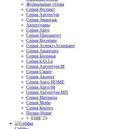
Журнальные столы
Серия Респект
Серия Аргентум
Серия Авантаж
Аксессуары
Серия Арго
Серия Приоритет
Серия Ресепшн
Серия Аспект-Аспирант
Серия Авангард
Серия Болонья
Серия kALLe
Серия Аргентум-М
Серия Смарт
Серия Акцент
Серия Арго HOME
Серия Арго-М
Серия Аргентум-МП
Серия Матрица
Серия Моби
Серия Кортез
Полки Home
+ ЕЩЕ 23
Сейфы