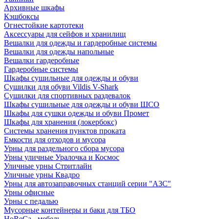
Архивные шкафы
Кэшбоксы
Огнестойкие картотеки
Аксессуары для сейфов и хранилищ
Вешалки для одежды и гардеробные системы
Вешалки для одежды напольные
Вешалки гардеробные
Гардеробные системы
Шкафы сушильные для одежды и обуви
Сушилки для обуви Vildis V-Shark
Сушилки для спортивных раздевалок
Шкафы сушильные для одежды и обуви ШСО
Шкафы для сушки одежды и обуви Промет
Шкафы для хранения (локербокс)
Системы хранения пунктов проката
Емкости для отходов и мусора
Урны для раздельного сбора мусора
Урны уличные Уралочка и Космос
Уличные урны Стритлайн
Уличные урны Квадро
Урны для автозаправочных станций серии "АЗС"
Урны офисные
Урны с педалью
Мусорные контейнеры и баки для ТБО
HoReCa - мебель