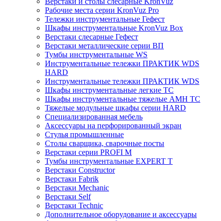
Верстаки и столы слесарные KronVuz
Рабочие места серии KronVuz Pro
Тележки инструментальные Гефест
Шкафы инструментальные KronVuz Box
Верстаки слесарные Гефест
Верстаки металлические серии ВП
Тумбы инструментальные WS
Инструментальные тележки ПРАКТИК WDS
HARD
Инструментальные тележки ПРАКТИК WDS
Шкафы инструментальные легкие ТС
Шкафы инструментальные тяжелые AMH TC
Тяжелые модульные шкафы серии HARD
Cпециализированная мебель
Аксессуары на перфорированный экран
Стулья промышленные
Столы сварщика, сварочные посты
Верстаки серии PROFI M
Тумбы инструментальные EXPERT T
Верстаки Constructor
Верстаки Fabrik
Верстаки Mechanic
Верстаки Self
Верстаки Technic
Дополнительное оборудование и аксессуары