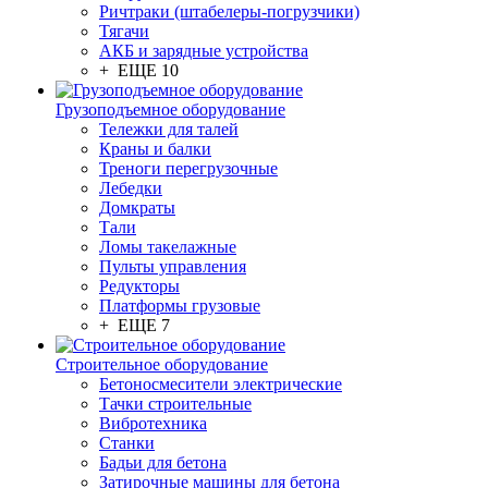
Ричтраки (штабелеры-погрузчики)
Тягачи
АКБ и зарядные устройства
+ ЕЩЕ 10
Грузоподъемное оборудование
Тележки для талей
Краны и балки
Треноги перегрузочные
Лебедки
Домкраты
Тали
Ломы такелажные
Пульты управления
Редукторы
Платформы грузовые
+ ЕЩЕ 7
Строительное оборудование
Бетоносмесители электрические
Тачки строительные
Вибротехника
Станки
Бадьи для бетона
Затирочные машины для бетона