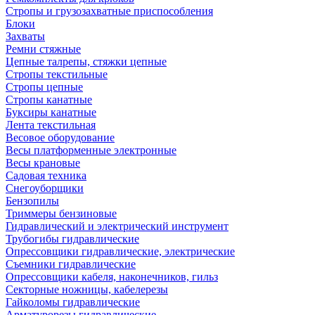
Стропы и грузозахватные приспособления
Блоки
Захваты
Ремни стяжные
Цепные талрепы, стяжки цепные
Стропы текстильные
Стропы цепные
Стропы канатные
Буксиры канатные
Лента текстильная
Весовое оборудование
Весы платформенные электронные
Весы крановые
Садовая техника
Снегоуборщики
Бензопилы
Триммеры бензиновые
Гидравлический и электрический инструмент
Трубогибы гидравлические
Опрессовщики гидравлические, электрические
Съемники гидравлические
Опрессовщики кабеля, наконечников, гильз
Секторные ножницы, кабелерезы
Гайколомы гидравлические
Арматурорезы гидравлические