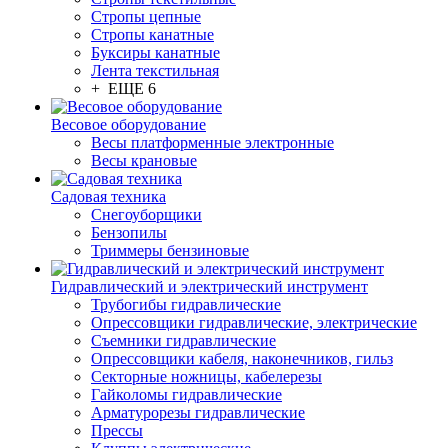
Стропы цепные
Стропы канатные
Буксиры канатные
Лента текстильная
+ ЕЩЕ 6
Весовое оборудование
Весы платформенные электронные
Весы крановые
Садовая техника
Снегоуборщики
Бензопилы
Триммеры бензиновые
Гидравлический и электрический инструмент
Трубогибы гидравлические
Опрессовщики гидравлические, электрические
Съемники гидравлические
Опрессовщики кабеля, наконечников, гильз
Секторные ножницы, кабелерезы
Гайколомы гидравлические
Арматурорезы гидравлические
Прессы