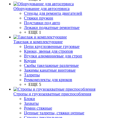
Оборудование для автосервиса
Стенды для ремонта двигателей
Стяжки пружин
Подставки под авто
Лежаки подкатные ремонтные
+ ЕЩЕ 1
Такелаж и комплектующие
Цепи круглозвенные грузовые
Крюки, звенья для стропов
Втулки алюминиевые для строп
Коуши
Скобы такелажные различные
Зажимы канатные винтовые
Талрепы
Ремкомплекты для крюков
+ ЕЩЕ 5
Стропы и грузозахватные приспособления
Блоки
Захваты
Ремни стяжные
Цепные талрепы, стяжки цепные
Стропы текстильные