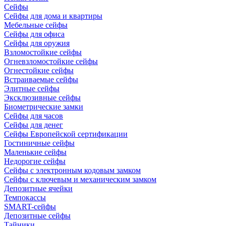
Сейфы
Сейфы для дома и квартиры
Мебельные сейфы
Сейфы для офиса
Сейфы для оружия
Взломостойкие сейфы
Огневзломостойкие сейфы
Огнестойкие сейфы
Встраиваемые сейфы
Элитные сейфы
Эксклюзивные сейфы
Биометрические замки
Сейфы для часов
Сейфы для денег
Сейфы Европейской сертификации
Гостиничные сейфы
Маленькие сейфы
Недорогие сейфы
Сейфы с электронным кодовым замком
Сейфы с ключевым и механическим замком
Депозитные ячейки
Темпокассы
SMART-сейфы
Депозитные сейфы
Тайники