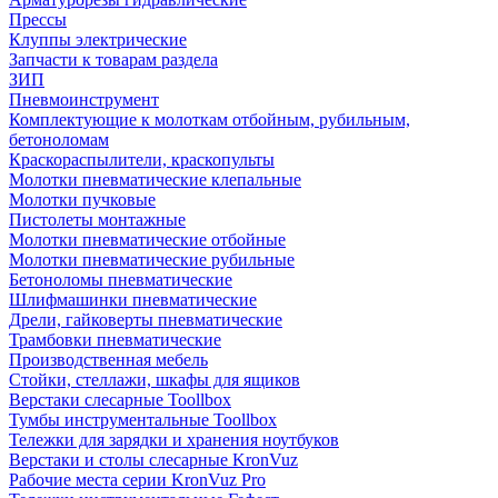
Прессы
Клуппы электрические
Запчасти к товарам раздела
ЗИП
Пневмоинструмент
Комплектующие к молоткам отбойным, рубильным,
бетоноломам
Краскораспылители, краскопульты
Молотки пневматические клепальные
Молотки пучковые
Пистолеты монтажные
Молотки пневматические отбойные
Молотки пневматические рубильные
Бетоноломы пневматические
Шлифмашинки пневматические
Дрели, гайковерты пневматические
Трамбовки пневматические
Производственная мебель
Стойки, стеллажи, шкафы для ящиков
Верстаки слесарные Toollbox
Тумбы инструментальные Toollbox
Тележки для зарядки и хранения ноутбуков
Верстаки и столы слесарные KronVuz
Рабочие места серии KronVuz Pro