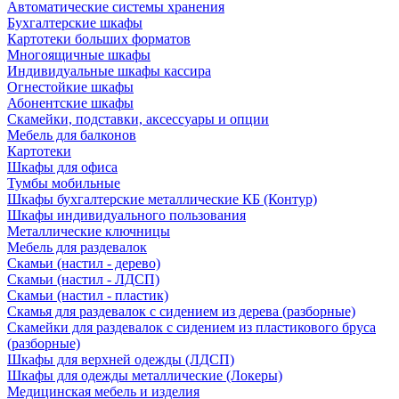
Автоматические системы хранения
Бухгалтерские шкафы
Картотеки больших форматов
Многоящичные шкафы
Индивидуальные шкафы кассира
Огнестойкие шкафы
Абонентские шкафы
Скамейки, подставки, аксессуары и опции
Мебель для балконов
Картотеки
Шкафы для офиса
Тумбы мобильные
Шкафы бухгалтерские металлические КБ (Контур)
Шкафы индивидуального пользования
Металлические ключницы
Мебель для раздевалок
Скамьи (настил - дерево)
Скамьи (настил - ЛДСП)
Скамьи (настил - пластик)
Скамья для раздевалок с сидением из дерева (разборные)
Скамейки для раздевалок с сидением из пластикового бруса
(разборные)
Шкафы для верхней одежды (ЛДСП)
Шкафы для одежды металлические (Локеры)
Медицинская мебель и изделия