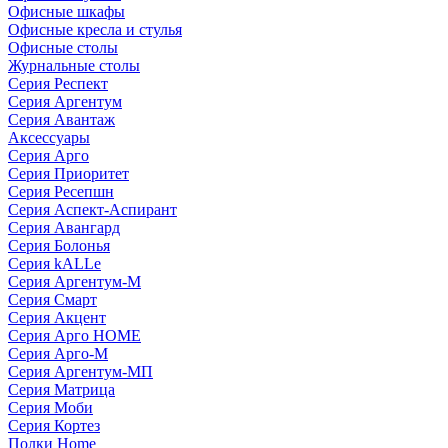
Офисные шкафы
Офисные кресла и стулья
Офисные столы
Журнальные столы
Серия Респект
Серия Аргентум
Серия Авантаж
Аксессуары
Серия Арго
Серия Приоритет
Серия Ресепшн
Серия Аспект-Аспирант
Серия Авангард
Серия Болонья
Серия kALLe
Серия Аргентум-М
Серия Смарт
Серия Акцент
Серия Арго HOME
Серия Арго-М
Серия Аргентум-МП
Серия Матрица
Серия Моби
Серия Кортез
Полки Home