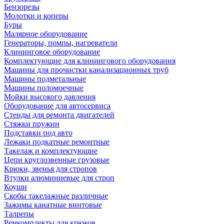
Бензорезы
Молотки и коперы
Буры
Малярное оборудование
Генераторы, помпы, нагреватели
Клининговое оборудование
Комплектующие для клинингового оборудования
Машины для прочистки канализационных труб
Машины подметальные
Машины поломоечные
Мойки высокого давления
Оборудование для автосервиса
Стенды для ремонта двигателей
Стяжки пружин
Подставки под авто
Лежаки подкатные ремонтные
Такелаж и комплектующие
Цепи круглозвенные грузовые
Крюки, звенья для стропов
Втулки алюминиевые для строп
Коуши
Скобы такелажные различные
Зажимы канатные винтовые
Талрепы
Ремкомплекты для крюков