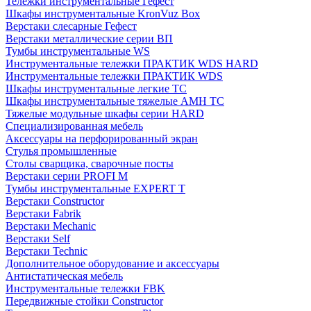
Тележки инструментальные Гефест
Шкафы инструментальные KronVuz Box
Верстаки слесарные Гефест
Верстаки металлические серии ВП
Тумбы инструментальные WS
Инструментальные тележки ПРАКТИК WDS HARD
Инструментальные тележки ПРАКТИК WDS
Шкафы инструментальные легкие ТС
Шкафы инструментальные тяжелые AMH TC
Тяжелые модульные шкафы серии HARD
Cпециализированная мебель
Аксессуары на перфорированный экран
Стулья промышленные
Столы сварщика, сварочные посты
Верстаки серии PROFI M
Тумбы инструментальные EXPERT T
Верстаки Constructor
Верстаки Fabrik
Верстаки Mechanic
Верстаки Self
Верстаки Technic
Дополнительное оборудование и аксессуары
Антистатическая мебель
Инструментальные тележки FBK
Передвижные стойки Constructor