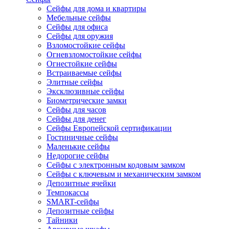
Сейфы для дома и квартиры
Мебельные сейфы
Сейфы для офиса
Сейфы для оружия
Взломостойкие сейфы
Огневзломостойкие сейфы
Огнестойкие сейфы
Встраиваемые сейфы
Элитные сейфы
Эксклюзивные сейфы
Биометрические замки
Сейфы для часов
Сейфы для денег
Сейфы Европейской сертификации
Гостиничные сейфы
Маленькие сейфы
Недорогие сейфы
Сейфы с электронным кодовым замком
Сейфы с ключевым и механическим замком
Депозитные ячейки
Темпокассы
SMART-сейфы
Депозитные сейфы
Тайники