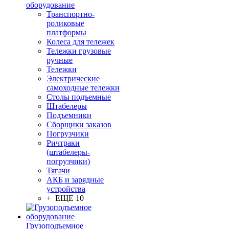
оборудование
Транспортно-
роликовые
платформы
Колеса для тележек
Тележки грузовые
ручные
Тележки
Электрические
самоходные тележки
Столы подъемные
Штабелеры
Подъемники
Сборщики заказов
Погрузчики
Ричтраки
(штабелеры-
погрузчики)
Тягачи
АКБ и зарядные
устройства
+ ЕЩЕ 10
Грузоподъемное