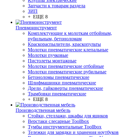
Клуппы электрические
Запчасти к товарам раздела
ЗИП
+ ЕЩЕ 8
Пневмоинструмент
Комплектующие к молоткам отбойным,
рубильным, бетоноломам
Краскораспылители, краскопульты
Молотки пневматические клепальные
Молотки пучковые
Пистолеты монтажные
Молотки пневматические отбойные
Молотки пневматические рубильные
Бетоноломы пневматические
Шлифмашинки пневматические
Дрели, гайковерты пневматические
Трамбовки пневматические
+ ЕЩЕ 8
Производственная мебель
Стойки, стеллажи, шкафы для ящиков
Верстаки слесарные Toollbox
Тумбы инструментальные Toollbox
Тележки для зарядки и хранения ноутбуков