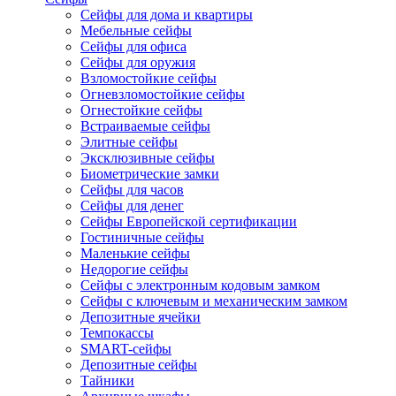
Сейфы для дома и квартиры
Мебельные сейфы
Сейфы для офиса
Сейфы для оружия
Взломостойкие сейфы
Огневзломостойкие сейфы
Огнестойкие сейфы
Встраиваемые сейфы
Элитные сейфы
Эксклюзивные сейфы
Биометрические замки
Сейфы для часов
Сейфы для денег
Сейфы Европейской сертификации
Гостиничные сейфы
Маленькие сейфы
Недорогие сейфы
Сейфы с электронным кодовым замком
Сейфы с ключевым и механическим замком
Депозитные ячейки
Темпокассы
SMART-сейфы
Депозитные сейфы
Тайники