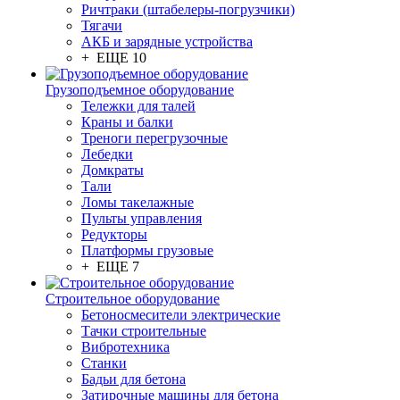
Ричтраки (штабелеры-погрузчики)
Тягачи
АКБ и зарядные устройства
+ ЕЩЕ 10
Грузоподъемное оборудование
Тележки для талей
Краны и балки
Треноги перегрузочные
Лебедки
Домкраты
Тали
Ломы такелажные
Пульты управления
Редукторы
Платформы грузовые
+ ЕЩЕ 7
Строительное оборудование
Бетоносмесители электрические
Тачки строительные
Вибротехника
Станки
Бадьи для бетона
Затирочные машины для бетона