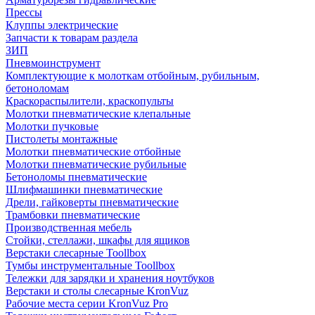
Прессы
Клуппы электрические
Запчасти к товарам раздела
ЗИП
Пневмоинструмент
Комплектующие к молоткам отбойным, рубильным,
бетоноломам
Краскораспылители, краскопульты
Молотки пневматические клепальные
Молотки пучковые
Пистолеты монтажные
Молотки пневматические отбойные
Молотки пневматические рубильные
Бетоноломы пневматические
Шлифмашинки пневматические
Дрели, гайковерты пневматические
Трамбовки пневматические
Производственная мебель
Стойки, стеллажи, шкафы для ящиков
Верстаки слесарные Toollbox
Тумбы инструментальные Toollbox
Тележки для зарядки и хранения ноутбуков
Верстаки и столы слесарные KronVuz
Рабочие места серии KronVuz Pro