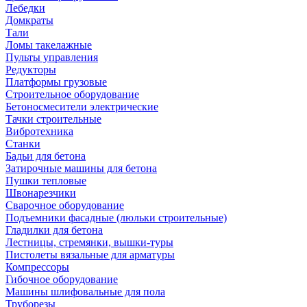
Лебедки
Домкраты
Тали
Ломы такелажные
Пульты управления
Редукторы
Платформы грузовые
Строительное оборудование
Бетоносмесители электрические
Тачки строительные
Вибротехника
Станки
Бадьи для бетона
Затирочные машины для бетона
Пушки тепловые
Швонарезчики
Сварочное оборудование
Подъемники фасадные (люльки строительные)
Гладилки для бетона
Лестницы, стремянки, вышки-туры
Пистолеты вязальные для арматуры
Компрессоры
Гибочное оборудование
Машины шлифовальные для пола
Труборезы