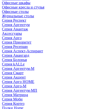
Офисные шкафы
Офисные кресла и стулья
Офисные столы
Журнальные столы
Серия Респект
Серия Аргентум
Серия Авантаж
Аксессуары
Серия Арго
Серия Приоритет
Серия Ресепшн
Серия Аспект-Аспирант
Серия Авангард
Серия Болонья
Серия kALLe
Серия Аргентум-М
Серия Смарт
Серия Акцент
Серия Арго HOME
Серия Арго-М
Серия Аргентум-МП
Серия Матрица
Серия Моби
Серия Кортез
Полки Home