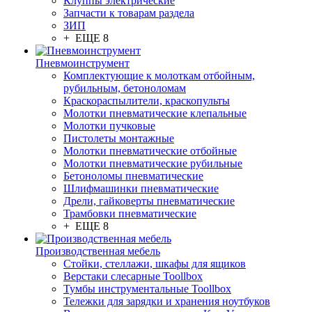
Клуппы электрические
Запчасти к товарам раздела
ЗИП
+ ЕЩЕ 8
Пневмоинструмент
Комплектующие к молоткам отбойным,
рубильным, бетоноломам
Краскораспылители, краскопульты
Молотки пневматические клепальные
Молотки пучковые
Пистолеты монтажные
Молотки пневматические отбойные
Молотки пневматические рубильные
Бетоноломы пневматические
Шлифмашинки пневматические
Дрели, гайковерты пневматические
Трамбовки пневматические
+ ЕЩЕ 8
Производственная мебель
Стойки, стеллажи, шкафы для ящиков
Верстаки слесарные Toollbox
Тумбы инструментальные Toollbox
Тележки для зарядки и хранения ноутбуков