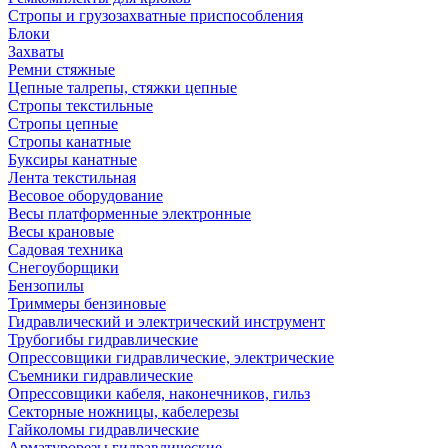
Стропы и грузозахватные приспособления
Блоки
Захваты
Ремни стяжные
Цепные талрепы, стяжки цепные
Стропы текстильные
Стропы цепные
Стропы канатные
Буксиры канатные
Лента текстильная
Весовое оборудование
Весы платформенные электронные
Весы крановые
Садовая техника
Снегоуборщики
Бензопилы
Триммеры бензиновые
Гидравлический и электрический инструмент
Трубогибы гидравлические
Опрессовщики гидравлические, электрические
Съемники гидравлические
Опрессовщики кабеля, наконечников, гильз
Секторные ножницы, кабелерезы
Гайколомы гидравлические
Арматурорезы гидравлические