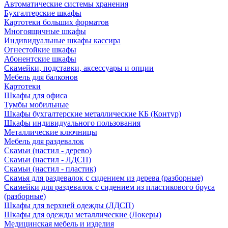
Автоматические системы хранения
Бухгалтерские шкафы
Картотеки больших форматов
Многоящичные шкафы
Индивидуальные шкафы кассира
Огнестойкие шкафы
Абонентские шкафы
Скамейки, подставки, аксессуары и опции
Мебель для балконов
Картотеки
Шкафы для офиса
Тумбы мобильные
Шкафы бухгалтерские металлические КБ (Контур)
Шкафы индивидуального пользования
Металлические ключницы
Мебель для раздевалок
Скамьи (настил - дерево)
Скамьи (настил - ЛДСП)
Скамьи (настил - пластик)
Скамья для раздевалок с сидением из дерева (разборные)
Скамейки для раздевалок с сидением из пластикового бруса
(разборные)
Шкафы для верхней одежды (ЛДСП)
Шкафы для одежды металлические (Локеры)
Медицинская мебель и изделия