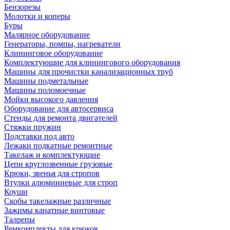
Бензорезы
Молотки и коперы
Буры
Малярное оборудование
Генераторы, помпы, нагреватели
Клининговое оборудование
Комплектующие для клинингового оборудования
Машины для прочистки канализационных труб
Машины подметальные
Машины поломоечные
Мойки высокого давления
Оборудование для автосервиса
Стенды для ремонта двигателей
Стяжки пружин
Подставки под авто
Лежаки подкатные ремонтные
Такелаж и комплектующие
Цепи круглозвенные грузовые
Крюки, звенья для стропов
Втулки алюминиевые для строп
Коуши
Скобы такелажные различные
Зажимы канатные винтовые
Талрепы
Ремкомплекты для крюков