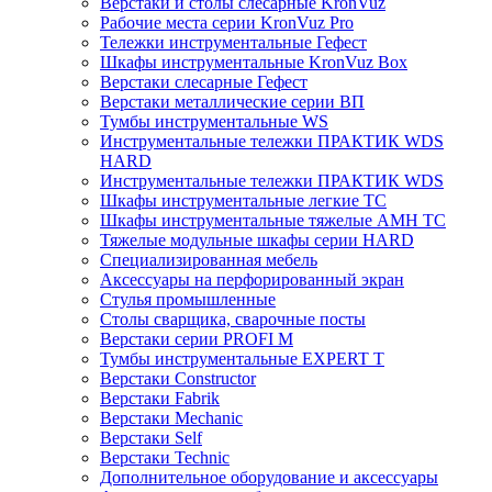
Верстаки и столы слесарные KronVuz
Рабочие места серии KronVuz Pro
Тележки инструментальные Гефест
Шкафы инструментальные KronVuz Box
Верстаки слесарные Гефест
Верстаки металлические серии ВП
Тумбы инструментальные WS
Инструментальные тележки ПРАКТИК WDS
HARD
Инструментальные тележки ПРАКТИК WDS
Шкафы инструментальные легкие ТС
Шкафы инструментальные тяжелые AMH TC
Тяжелые модульные шкафы серии HARD
Cпециализированная мебель
Аксессуары на перфорированный экран
Стулья промышленные
Столы сварщика, сварочные посты
Верстаки серии PROFI M
Тумбы инструментальные EXPERT T
Верстаки Constructor
Верстаки Fabrik
Верстаки Mechanic
Верстаки Self
Верстаки Technic
Дополнительное оборудование и аксессуары