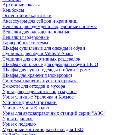
Архивные шкафы
Кэшбоксы
Огнестойкие картотеки
Аксессуары для сейфов и хранилищ
Вешалки для одежды и гардеробные системы
Вешалки для одежды напольные
Вешалки гардеробные
Гардеробные системы
Шкафы сушильные для одежды и обуви
Сушилки для обуви Vildis V-Shark
Сушилки для спортивных раздевалок
Шкафы сушильные для одежды и обуви ШСО
Шкафы для сушки одежды и обуви Промет
Шкафы для хранения (локербокс)
Системы хранения пунктов проката
Емкости для отходов и мусора
Урны для раздельного сбора мусора
Урны уличные Уралочка и Космос
Уличные урны Стритлайн
Уличные урны Квадро
Урны для автозаправочных станций серии "АЗС"
Урны офисные
Урны с педалью
Мусорные контейнеры и баки для ТБО
HoReCa - мебель