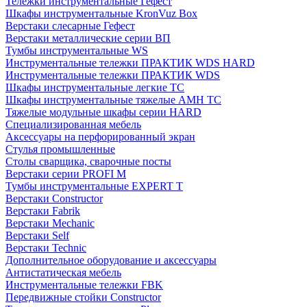
Тележки инструментальные Гефест
Шкафы инструментальные KronVuz Box
Верстаки слесарные Гефест
Верстаки металлические серии ВП
Тумбы инструментальные WS
Инструментальные тележки ПРАКТИК WDS HARD
Инструментальные тележки ПРАКТИК WDS
Шкафы инструментальные легкие ТС
Шкафы инструментальные тяжелые AMH TC
Тяжелые модульные шкафы серии HARD
Cпециализированная мебель
Аксессуары на перфорированный экран
Стулья промышленные
Столы сварщика, сварочные посты
Верстаки серии PROFI M
Тумбы инструментальные EXPERT T
Верстаки Constructor
Верстаки Fabrik
Верстаки Mechanic
Верстаки Self
Верстаки Technic
Дополнительное оборудование и аксессуары
Антистатическая мебель
Инструментальные тележки FBK
Передвижные стойки Constructor