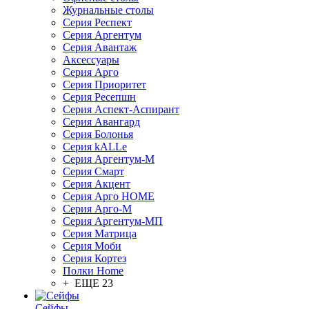
Журнальные столы
Серия Респект
Серия Аргентум
Серия Авантаж
Аксессуары
Серия Арго
Серия Приоритет
Серия Ресепшн
Серия Аспект-Аспирант
Серия Авангард
Серия Болонья
Серия kALLe
Серия Аргентум-М
Серия Смарт
Серия Акцент
Серия Арго HOME
Серия Арго-М
Серия Аргентум-МП
Серия Матрица
Серия Моби
Серия Кортез
Полки Home
+ ЕЩЕ 23
Сейфы