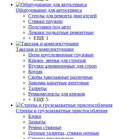
Оборудование для автосервиса
Стенды для ремонта двигателей
Стяжки пружин
Подставки под авто
Лежаки подкатные ремонтные
+ ЕЩЕ 1
Такелаж и комплектующие
Цепи круглозвенные грузовые
Крюки, звенья для стропов
Втулки алюминиевые для строп
Коуши
Скобы такелажные различные
Зажимы канатные винтовые
Талрепы
Ремкомплекты для крюков
+ ЕЩЕ 5
Стропы и грузозахватные приспособления
Блоки
Захваты
Ремни стяжные
Цепные талрепы, стяжки цепные
Стропы текстильные