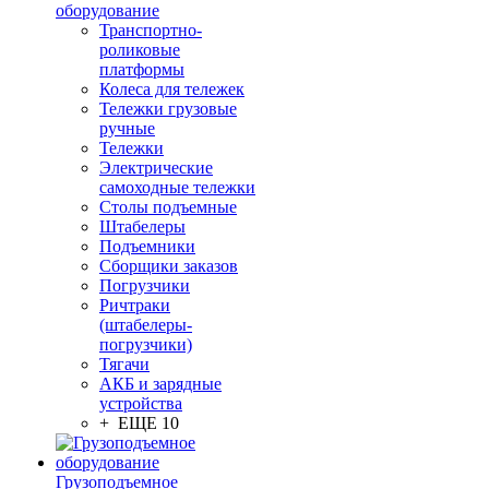
оборудование
Транспортно-
роликовые
платформы
Колеса для тележек
Тележки грузовые
ручные
Тележки
Электрические
самоходные тележки
Столы подъемные
Штабелеры
Подъемники
Сборщики заказов
Погрузчики
Ричтраки
(штабелеры-
погрузчики)
Тягачи
АКБ и зарядные
устройства
+ ЕЩЕ 10
Грузоподъемное