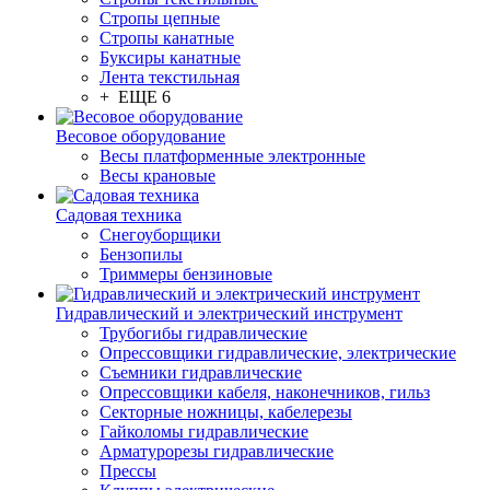
Стропы цепные
Стропы канатные
Буксиры канатные
Лента текстильная
+ ЕЩЕ 6
Весовое оборудование
Весы платформенные электронные
Весы крановые
Садовая техника
Снегоуборщики
Бензопилы
Триммеры бензиновые
Гидравлический и электрический инструмент
Трубогибы гидравлические
Опрессовщики гидравлические, электрические
Съемники гидравлические
Опрессовщики кабеля, наконечников, гильз
Секторные ножницы, кабелерезы
Гайколомы гидравлические
Арматурорезы гидравлические
Прессы