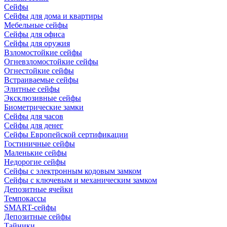
Сейфы
Сейфы для дома и квартиры
Мебельные сейфы
Сейфы для офиса
Сейфы для оружия
Взломостойкие сейфы
Огневзломостойкие сейфы
Огнестойкие сейфы
Встраиваемые сейфы
Элитные сейфы
Эксклюзивные сейфы
Биометрические замки
Сейфы для часов
Сейфы для денег
Сейфы Европейской сертификации
Гостиничные сейфы
Маленькие сейфы
Недорогие сейфы
Сейфы с электронным кодовым замком
Сейфы с ключевым и механическим замком
Депозитные ячейки
Темпокассы
SMART-сейфы
Депозитные сейфы
Тайники