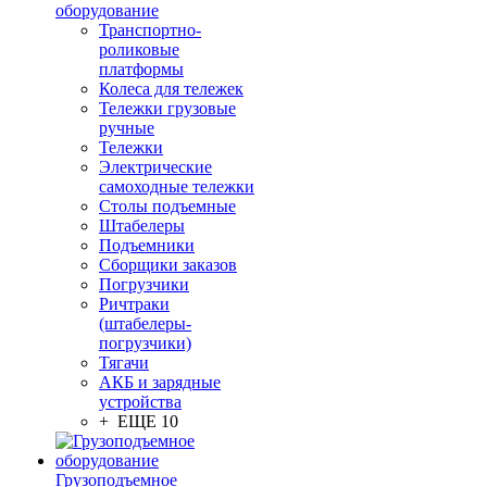
оборудование
Транспортно-
роликовые
платформы
Колеса для тележек
Тележки грузовые
ручные
Тележки
Электрические
самоходные тележки
Столы подъемные
Штабелеры
Подъемники
Сборщики заказов
Погрузчики
Ричтраки
(штабелеры-
погрузчики)
Тягачи
АКБ и зарядные
устройства
+ ЕЩЕ 10
Грузоподъемное