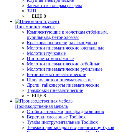
Клуппы электрические
Запчасти к товарам раздела
ЗИП
+ ЕЩЕ 8
Пневмоинструмент
Комплектующие к молоткам отбойным,
рубильным, бетоноломам
Краскораспылители, краскопульты
Молотки пневматические клепальные
Молотки пучковые
Пистолеты монтажные
Молотки пневматические отбойные
Молотки пневматические рубильные
Бетоноломы пневматические
Шлифмашинки пневматические
Дрели, гайковерты пневматические
Трамбовки пневматические
+ ЕЩЕ 8
Производственная мебель
Стойки, стеллажи, шкафы для ящиков
Верстаки слесарные Toollbox
Тумбы инструментальные Toollbox
Тележки для зарядки и хранения ноутбуков