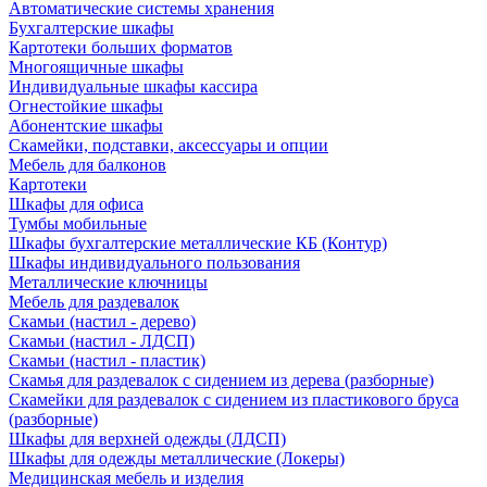
Автоматические системы хранения
Бухгалтерские шкафы
Картотеки больших форматов
Многоящичные шкафы
Индивидуальные шкафы кассира
Огнестойкие шкафы
Абонентские шкафы
Скамейки, подставки, аксессуары и опции
Мебель для балконов
Картотеки
Шкафы для офиса
Тумбы мобильные
Шкафы бухгалтерские металлические КБ (Контур)
Шкафы индивидуального пользования
Металлические ключницы
Мебель для раздевалок
Скамьи (настил - дерево)
Скамьи (настил - ЛДСП)
Скамьи (настил - пластик)
Скамья для раздевалок с сидением из дерева (разборные)
Скамейки для раздевалок с сидением из пластикового бруса
(разборные)
Шкафы для верхней одежды (ЛДСП)
Шкафы для одежды металлические (Локеры)
Медицинская мебель и изделия