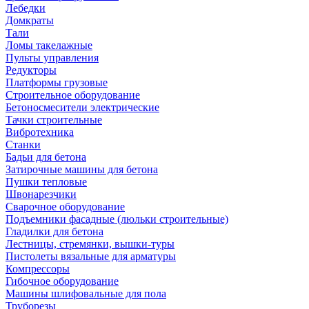
Лебедки
Домкраты
Тали
Ломы такелажные
Пульты управления
Редукторы
Платформы грузовые
Строительное оборудование
Бетоносмесители электрические
Тачки строительные
Вибротехника
Станки
Бадьи для бетона
Затирочные машины для бетона
Пушки тепловые
Швонарезчики
Сварочное оборудование
Подъемники фасадные (люльки строительные)
Гладилки для бетона
Лестницы, стремянки, вышки-туры
Пистолеты вязальные для арматуры
Компрессоры
Гибочное оборудование
Машины шлифовальные для пола
Труборезы