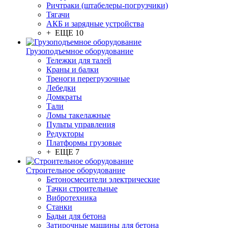
Ричтраки (штабелеры-погрузчики)
Тягачи
АКБ и зарядные устройства
+ ЕЩЕ 10
Грузоподъемное оборудование
Тележки для талей
Краны и балки
Треноги перегрузочные
Лебедки
Домкраты
Тали
Ломы такелажные
Пульты управления
Редукторы
Платформы грузовые
+ ЕЩЕ 7
Строительное оборудование
Бетоносмесители электрические
Тачки строительные
Вибротехника
Станки
Бадьи для бетона
Затирочные машины для бетона