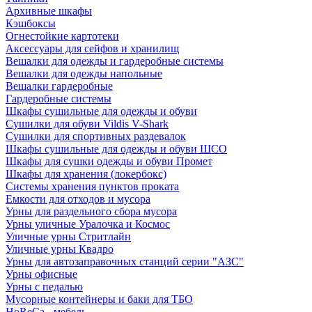
Архивные шкафы
Кэшбоксы
Огнестойкие картотеки
Аксессуары для сейфов и хранилищ
Вешалки для одежды и гардеробные системы
Вешалки для одежды напольные
Вешалки гардеробные
Гардеробные системы
Шкафы сушильные для одежды и обуви
Сушилки для обуви Vildis V-Shark
Сушилки для спортивных раздевалок
Шкафы сушильные для одежды и обуви ШСО
Шкафы для сушки одежды и обуви Промет
Шкафы для хранения (локербокс)
Системы хранения пунктов проката
Емкости для отходов и мусора
Урны для раздельного сбора мусора
Урны уличные Уралочка и Космос
Уличные урны Стритлайн
Уличные урны Квадро
Урны для автозаправочных станций серии "АЗС"
Урны офисные
Урны с педалью
Мусорные контейнеры и баки для ТБО
HoReCa - мебель