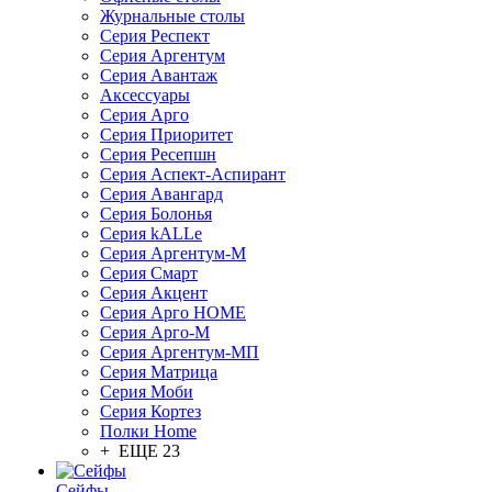
Журнальные столы
Серия Респект
Серия Аргентум
Серия Авантаж
Аксессуары
Серия Арго
Серия Приоритет
Серия Ресепшн
Серия Аспект-Аспирант
Серия Авангард
Серия Болонья
Серия kALLe
Серия Аргентум-М
Серия Смарт
Серия Акцент
Серия Арго HOME
Серия Арго-М
Серия Аргентум-МП
Серия Матрица
Серия Моби
Серия Кортез
Полки Home
+ ЕЩЕ 23
Сейфы