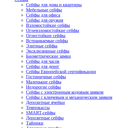
Сейфы для дома и квартиры
Мебельные сейфы
Сейфы для офиса
Сейфы для оружия
Взломостойкие сейфы
Огневзломостойкие сейфы
Огнестойкие сейфы
Встраиваемые сейфы
Элитные сейфы
Эксклюзивные сейфы
Биометрические замки
Сейфы для часов
Сейфы для денег
Сейфы Европейской сертификации
Гостиничные сейфы
Маленькие сейфы
Недорогие сейфы
Сейфы с электронным кодовым замком
Сейфы с ключевым и механическим замком
Депозитные ячейки
Темпокассы
SMART-сейфы
Депозитные сейфы
Тайники