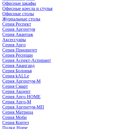
Офисные шкафы
Офисные кресла и стулья
Офисные столы
Журнальные столы
Серия Респект
Серия Аргентум
Серия Авантаж
Аксессуары
Серия Арго
Серия Приоритет
Серия Ресепшн
Серия Аспект-Аспирант
Серия Авангард
Серия Болонья
Серия kALLe
Серия Аргентум-М
Серия Смарт
Серия Акцент
Серия Арго HOME
Серия Арго-М
Серия Аргентум-МП
Серия Матрица
Серия Моби
Серия Кортез
Полки Home