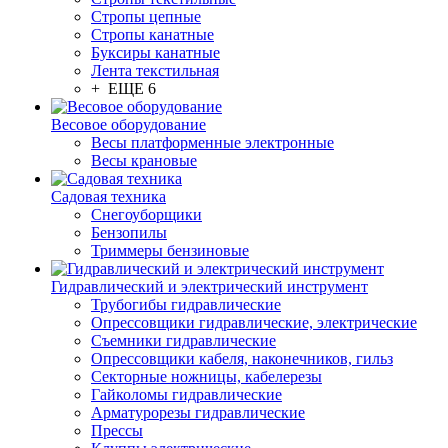
Стропы цепные
Стропы канатные
Буксиры канатные
Лента текстильная
+ ЕЩЕ 6
Весовое оборудование
Весы платформенные электронные
Весы крановые
Садовая техника
Снегоуборщики
Бензопилы
Триммеры бензиновые
Гидравлический и электрический инструмент
Трубогибы гидравлические
Опрессовщики гидравлические, электрические
Съемники гидравлические
Опрессовщики кабеля, наконечников, гильз
Секторные ножницы, кабелерезы
Гайколомы гидравлические
Арматурорезы гидравлические
Прессы