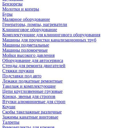
Бензорезы
Молотки и коперы
Буры
Малярное оборудование
Генераторы, помпы, нагреватели
Клининговое оборудование
Комплектующие для клинингового оборудования
Машины для прочистки канализационных труб
Машины подметальные
Машины поломоечные
Мойки высокого давления
Оборудование для автосервиса
Стенды для ремонта двигателей
Стяжки пружин
Подставки под авто
Лежаки подкатные ремонтные
Такелаж и комплектующие
Цепи круглозвенные грузовые
Крюки, звенья для стропов
Втулки алюминиевые для строп
Коуши
Скобы такелажные различные
Зажимы канатные винтовые
Талрепы
Ремкомплекты для крюков