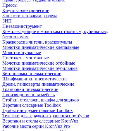
Прессы
Клуппы электрические
Запчасти к товарам раздела
ЗИП
Пневмоинструмент
Комплектующие к молоткам отбойным, рубильным,
бетоноломам
Краскораспылители, краскопульты
Молотки пневматические клепальные
Молотки пучковые
Пистолеты монтажные
Молотки пневматические отбойные
Молотки пневматические рубильные
Бетоноломы пневматические
Шлифмашинки пневматические
Дрели, гайковерты пневматические
Трамбовки пневматические
Производственная мебель
Стойки, стеллажи, шкафы для ящиков
Верстаки слесарные Toollbox
Тумбы инструментальные Toollbox
Тележки для зарядки и хранения ноутбуков
Верстаки и столы слесарные KronVuz
Рабочие места серии KronVuz Pro