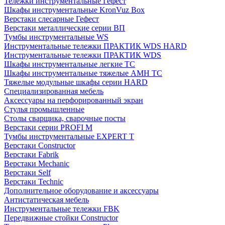
Тележки инструментальные Гефест
Шкафы инструментальные KronVuz Box
Верстаки слесарные Гефест
Верстаки металлические серии ВП
Тумбы инструментальные WS
Инструментальные тележки ПРАКТИК WDS HARD
Инструментальные тележки ПРАКТИК WDS
Шкафы инструментальные легкие ТС
Шкафы инструментальные тяжелые AMH TC
Тяжелые модульные шкафы серии HARD
Cпециализированная мебель
Аксессуары на перфорированный экран
Стулья промышленные
Столы сварщика, сварочные посты
Верстаки серии PROFI M
Тумбы инструментальные EXPERT T
Верстаки Constructor
Верстаки Fabrik
Верстаки Mechanic
Верстаки Self
Верстаки Technic
Дополнительное оборудование и аксессуары
Антистатическая мебель
Инструментальные тележки FBK
Передвижные стойки Constructor