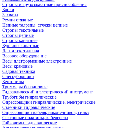
Стропы и грузозахватные приспособления
Блоки
Захваты
Ремни стяжные
Цепные талрепы, стяжки цепные
Стропы текстильные
Стропы цепные
Стропы канатные
Буксиры канатные
Лента текстильная
Весовое оборудование
Весы платформенные электронные
Весы крановые
Садовая техника
Снегоуборщики
Бензопилы
Триммеры бензиновые
Гидравлический и электрический инструмент
Трубогибы гидравлические
Опрессовщики гидравлические, электрические
Съемники гидравлические
Опрессовщики кабеля, наконечников, гильз
Секторные ножницы, кабелерезы
Гайколомы гидравлические
Арматурорезы гидравлические