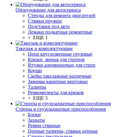
Оборудование для автосервиса
Стенды для ремонта двигателей
Стяжки пружин
Подставки под авто
Лежаки подкатные ремонтные
+ ЕЩЕ 1
Такелаж и комплектующие
Цепи круглозвенные грузовые
Крюки, звенья для стропов
Втулки алюминиевые для строп
Коуши
Скобы такелажные различные
Зажимы канатные винтовые
Талрепы
Ремкомплекты для крюков
+ ЕЩЕ 5
Стропы и грузозахватные приспособления
Блоки
Захваты
Ремни стяжные
Цепные талрепы, стяжки цепные
Стропы текстильные