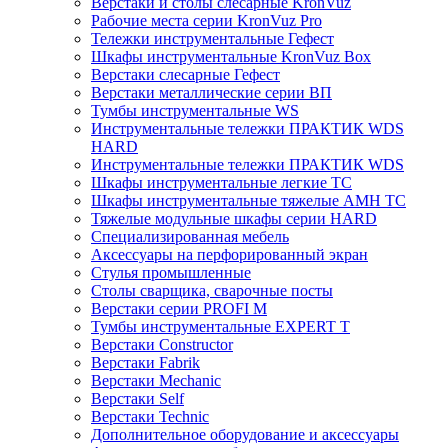
Верстаки и столы слесарные KronVuz
Рабочие места серии KronVuz Pro
Тележки инструментальные Гефест
Шкафы инструментальные KronVuz Box
Верстаки слесарные Гефест
Верстаки металлические серии ВП
Тумбы инструментальные WS
Инструментальные тележки ПРАКТИК WDS
HARD
Инструментальные тележки ПРАКТИК WDS
Шкафы инструментальные легкие ТС
Шкафы инструментальные тяжелые AMH TC
Тяжелые модульные шкафы серии HARD
Cпециализированная мебель
Аксессуары на перфорированный экран
Стулья промышленные
Столы сварщика, сварочные посты
Верстаки серии PROFI M
Тумбы инструментальные EXPERT T
Верстаки Constructor
Верстаки Fabrik
Верстаки Mechanic
Верстаки Self
Верстаки Technic
Дополнительное оборудование и аксессуары