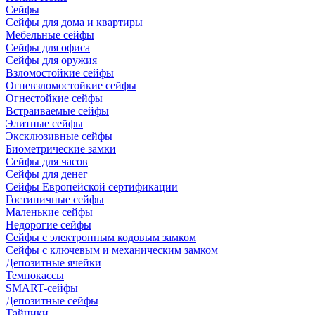
Сейфы
Сейфы для дома и квартиры
Мебельные сейфы
Сейфы для офиса
Сейфы для оружия
Взломостойкие сейфы
Огневзломостойкие сейфы
Огнестойкие сейфы
Встраиваемые сейфы
Элитные сейфы
Эксклюзивные сейфы
Биометрические замки
Сейфы для часов
Сейфы для денег
Сейфы Европейской сертификации
Гостиничные сейфы
Маленькие сейфы
Недорогие сейфы
Сейфы с электронным кодовым замком
Сейфы с ключевым и механическим замком
Депозитные ячейки
Темпокассы
SMART-сейфы
Депозитные сейфы
Тайники