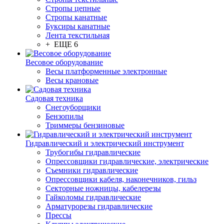
Стропы цепные
Стропы канатные
Буксиры канатные
Лента текстильная
+ ЕЩЕ 6
Весовое оборудование
Весы платформенные электронные
Весы крановые
Садовая техника
Снегоуборщики
Бензопилы
Триммеры бензиновые
Гидравлический и электрический инструмент
Трубогибы гидравлические
Опрессовщики гидравлические, электрические
Съемники гидравлические
Опрессовщики кабеля, наконечников, гильз
Секторные ножницы, кабелерезы
Гайколомы гидравлические
Арматурорезы гидравлические
Прессы