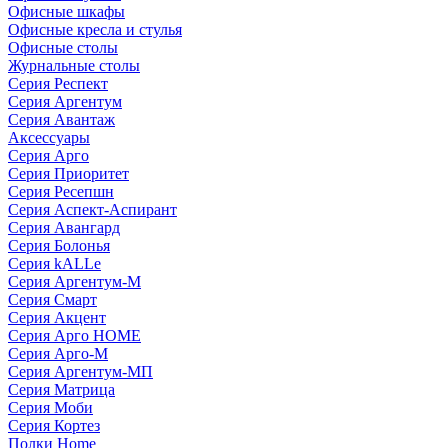
Офисные шкафы
Офисные кресла и стулья
Офисные столы
Журнальные столы
Серия Респект
Серия Аргентум
Серия Авантаж
Аксессуары
Серия Арго
Серия Приоритет
Серия Ресепшн
Серия Аспект-Аспирант
Серия Авангард
Серия Болонья
Серия kALLe
Серия Аргентум-М
Серия Смарт
Серия Акцент
Серия Арго HOME
Серия Арго-М
Серия Аргентум-МП
Серия Матрица
Серия Моби
Серия Кортез
Полки Home