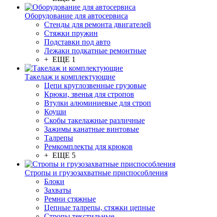
Оборудование для автосервиса
Стенды для ремонта двигателей
Стяжки пружин
Подставки под авто
Лежаки подкатные ремонтные
+ ЕЩЕ 1
Такелаж и комплектующие
Цепи круглозвенные грузовые
Крюки, звенья для стропов
Втулки алюминиевые для строп
Коуши
Скобы такелажные различные
Зажимы канатные винтовые
Талрепы
Ремкомплекты для крюков
+ ЕЩЕ 5
Стропы и грузозахватные приспособления
Блоки
Захваты
Ремни стяжные
Цепные талрепы, стяжки цепные
Стропы текстильные