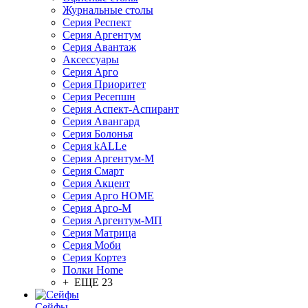
Журнальные столы
Серия Респект
Серия Аргентум
Серия Авантаж
Аксессуары
Серия Арго
Серия Приоритет
Серия Ресепшн
Серия Аспект-Аспирант
Серия Авангард
Серия Болонья
Серия kALLe
Серия Аргентум-М
Серия Смарт
Серия Акцент
Серия Арго HOME
Серия Арго-М
Серия Аргентум-МП
Серия Матрица
Серия Моби
Серия Кортез
Полки Home
+ ЕЩЕ 23
Сейфы