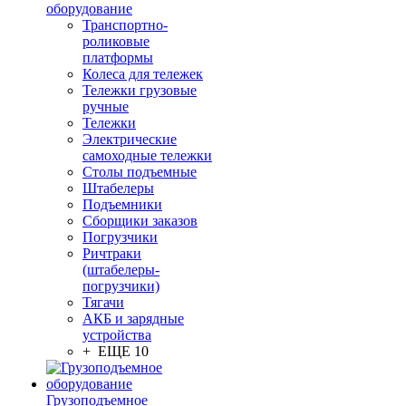
оборудование
Транспортно-
роликовые
платформы
Колеса для тележек
Тележки грузовые
ручные
Тележки
Электрические
самоходные тележки
Столы подъемные
Штабелеры
Подъемники
Сборщики заказов
Погрузчики
Ричтраки
(штабелеры-
погрузчики)
Тягачи
АКБ и зарядные
устройства
+ ЕЩЕ 10
Грузоподъемное