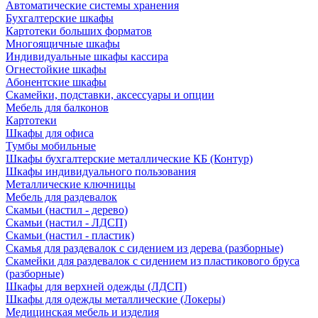
Автоматические системы хранения
Бухгалтерские шкафы
Картотеки больших форматов
Многоящичные шкафы
Индивидуальные шкафы кассира
Огнестойкие шкафы
Абонентские шкафы
Скамейки, подставки, аксессуары и опции
Мебель для балконов
Картотеки
Шкафы для офиса
Тумбы мобильные
Шкафы бухгалтерские металлические КБ (Контур)
Шкафы индивидуального пользования
Металлические ключницы
Мебель для раздевалок
Скамьи (настил - дерево)
Скамьи (настил - ЛДСП)
Скамьи (настил - пластик)
Скамья для раздевалок с сидением из дерева (разборные)
Скамейки для раздевалок с сидением из пластикового бруса
(разборные)
Шкафы для верхней одежды (ЛДСП)
Шкафы для одежды металлические (Локеры)
Медицинская мебель и изделия