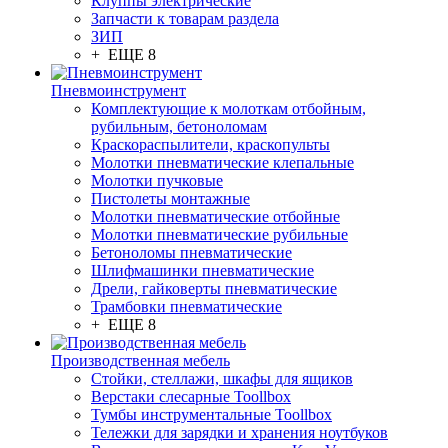
Клуппы электрические
Запчасти к товарам раздела
ЗИП
+ ЕЩЕ 8
Пневмоинструмент
Комплектующие к молоткам отбойным,
рубильным, бетоноломам
Краскораспылители, краскопульты
Молотки пневматические клепальные
Молотки пучковые
Пистолеты монтажные
Молотки пневматические отбойные
Молотки пневматические рубильные
Бетоноломы пневматические
Шлифмашинки пневматические
Дрели, гайковерты пневматические
Трамбовки пневматические
+ ЕЩЕ 8
Производственная мебель
Стойки, стеллажи, шкафы для ящиков
Верстаки слесарные Toollbox
Тумбы инструментальные Toollbox
Тележки для зарядки и хранения ноутбуков