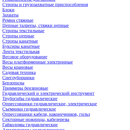
Стропы и грузозахватные приспособления
Блоки
Захваты
Ремни стяжные
Цепные талрепы, стяжки цепные
Стропы текстильные
Стропы цепные
Стропы канатные
Буксиры канатные
Лента текстильная
Весовое оборудование
Весы платформенные электронные
Весы крановые
Садовая техника
Снегоуборщики
Бензопилы
Триммеры бензиновые
Гидравлический и электрический инструмент
Трубогибы гидравлические
Опрессовщики гидравлические, электрические
Съемники гидравлические
Опрессовщики кабеля, наконечников, гильз
Секторные ножницы, кабелерезы
Гайколомы гидравлические
Арматурорезы гидравлические