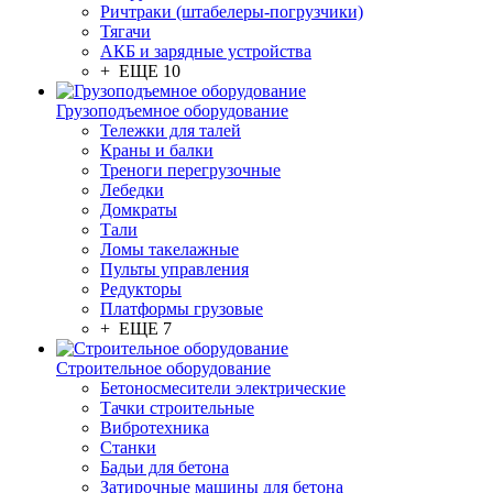
Ричтраки (штабелеры-погрузчики)
Тягачи
АКБ и зарядные устройства
+ ЕЩЕ 10
Грузоподъемное оборудование
Тележки для талей
Краны и балки
Треноги перегрузочные
Лебедки
Домкраты
Тали
Ломы такелажные
Пульты управления
Редукторы
Платформы грузовые
+ ЕЩЕ 7
Строительное оборудование
Бетоносмесители электрические
Тачки строительные
Вибротехника
Станки
Бадьи для бетона
Затирочные машины для бетона