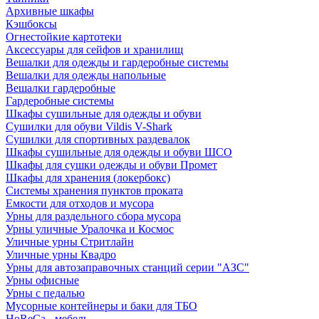
Архивные шкафы
Кэшбоксы
Огнестойкие картотеки
Аксессуары для сейфов и хранилищ
Вешалки для одежды и гардеробные системы
Вешалки для одежды напольные
Вешалки гардеробные
Гардеробные системы
Шкафы сушильные для одежды и обуви
Сушилки для обуви Vildis V-Shark
Сушилки для спортивных раздевалок
Шкафы сушильные для одежды и обуви ШСО
Шкафы для сушки одежды и обуви Промет
Шкафы для хранения (локербокс)
Системы хранения пунктов проката
Емкости для отходов и мусора
Урны для раздельного сбора мусора
Урны уличные Уралочка и Космос
Уличные урны Стритлайн
Уличные урны Квадро
Урны для автозаправочных станций серии "АЗС"
Урны офисные
Урны с педалью
Мусорные контейнеры и баки для ТБО
HoReCa - мебель