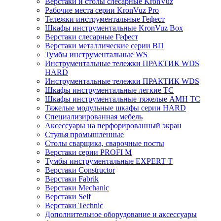
Верстаки и столы слесарные KronVuz
Рабочие места серии KronVuz Pro
Тележки инструментальные Гефест
Шкафы инструментальные KronVuz Box
Верстаки слесарные Гефест
Верстаки металлические серии ВП
Тумбы инструментальные WS
Инструментальные тележки ПРАКТИК WDS
HARD
Инструментальные тележки ПРАКТИК WDS
Шкафы инструментальные легкие ТС
Шкафы инструментальные тяжелые AMH TC
Тяжелые модульные шкафы серии HARD
Cпециализированная мебель
Аксессуары на перфорированный экран
Стулья промышленные
Столы сварщика, сварочные посты
Верстаки серии PROFI M
Тумбы инструментальные EXPERT T
Верстаки Constructor
Верстаки Fabrik
Верстаки Mechanic
Верстаки Self
Верстаки Technic
Дополнительное оборудование и аксессуары