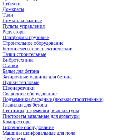
Лебедки
Домкраты
Тали
Ломы такелажные
Пульты управления
Редукторы
Платформы грузовые
Строительное оборудование
Бетоносмесители электрические
Тачки строительные
Вибротехника
Станки
Бадьи для бетона
Затирочные машины для бетона
Пушки тепловые
Швонарезчики
Сварочное оборудование
Подъемники фасадные (люльки строительные)
Гладилки для бетона
Лестницы, стремянки, вышки-туры
Пистолеты вязальные для арматуры
Компрессоры
Гибочное оборудование
Машины шлифовальные для пола
Труборезы