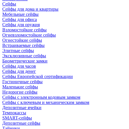
Сейфы
Сейфы для дома и квартиры
Мебельные сейфы
Сейфы для офиса
Сейфы для оружия
Взломостойкие сейфы
Огневзломостойкие сейфы
Огнестойкие сейфы
Встраиваемые сейфы
Элитные сейфы
Эксклюзивные сейфы
Биометрические замки
Сейфы для часов
Сейфы для денег
Сейфы Европейской сертификации
Гостиничные сейфы
Маленькие сейфы
Недорогие сейфы
Сейфы с электронным кодовым замком
Сейфы с ключевым и механическим замком
Депозитные ячейки
Темпокассы
SMART-сейфы
Депозитные сейфы
Тайники