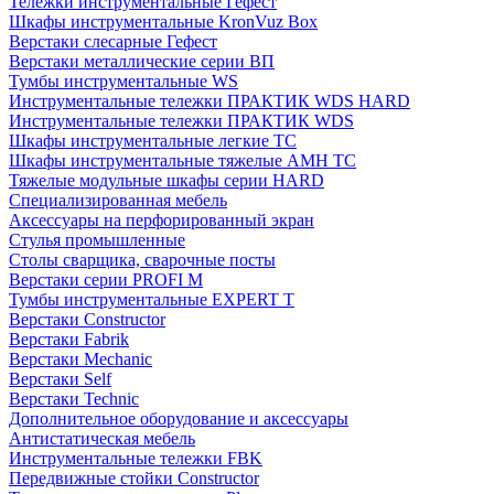
Тележки инструментальные Гефест
Шкафы инструментальные KronVuz Box
Верстаки слесарные Гефест
Верстаки металлические серии ВП
Тумбы инструментальные WS
Инструментальные тележки ПРАКТИК WDS HARD
Инструментальные тележки ПРАКТИК WDS
Шкафы инструментальные легкие ТС
Шкафы инструментальные тяжелые AMH TC
Тяжелые модульные шкафы серии HARD
Cпециализированная мебель
Аксессуары на перфорированный экран
Стулья промышленные
Столы сварщика, сварочные посты
Верстаки серии PROFI M
Тумбы инструментальные EXPERT T
Верстаки Constructor
Верстаки Fabrik
Верстаки Mechanic
Верстаки Self
Верстаки Technic
Дополнительное оборудование и аксессуары
Антистатическая мебель
Инструментальные тележки FBK
Передвижные стойки Constructor