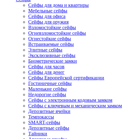
Сейфы для дома и квартиры
Мебельные сейфы
Сейфы для офиса
Сейфы для оружия
Взломостойкие сейфы
Огневзломостойкие сейфы
Огнестойкие сейфы
Встраиваемые сейфы
Элитные сейфы
Эксклюзивные сейфы
Биометрические замки
Сейфы для часов
Сейфы для денег
Сейфы Европейской сертификации
Гостиничные сейфы
Маленькие сейфы
Недорогие сейфы
Сейфы с электронным кодовым замком
Сейфы с ключевым и механическим замком
Депозитные ячейки
Темпокассы
SMART-сейфы
Депозитные сейфы
Тайники