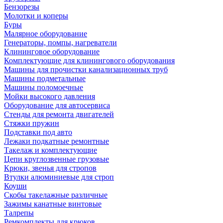
Бензорезы
Молотки и коперы
Буры
Малярное оборудование
Генераторы, помпы, нагреватели
Клининговое оборудование
Комплектующие для клинингового оборудования
Машины для прочистки канализационных труб
Машины подметальные
Машины поломоечные
Мойки высокого давления
Оборудование для автосервиса
Стенды для ремонта двигателей
Стяжки пружин
Подставки под авто
Лежаки подкатные ремонтные
Такелаж и комплектующие
Цепи круглозвенные грузовые
Крюки, звенья для стропов
Втулки алюминиевые для строп
Коуши
Скобы такелажные различные
Зажимы канатные винтовые
Талрепы
Ремкомплекты для крюков