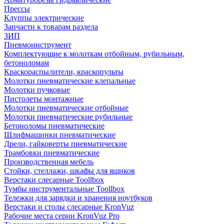
Прессы
Клуппы электрические
Запчасти к товарам раздела
ЗИП
Пневмоинструмент
Комплектующие к молоткам отбойным, рубильным,
бетоноломам
Краскораспылители, краскопульты
Молотки пневматические клепальные
Молотки пучковые
Пистолеты монтажные
Молотки пневматические отбойные
Молотки пневматические рубильные
Бетоноломы пневматические
Шлифмашинки пневматические
Дрели, гайковерты пневматические
Трамбовки пневматические
Производственная мебель
Стойки, стеллажи, шкафы для ящиков
Верстаки слесарные Toollbox
Тумбы инструментальные Toollbox
Тележки для зарядки и хранения ноутбуков
Верстаки и столы слесарные KronVuz
Рабочие места серии KronVuz Pro