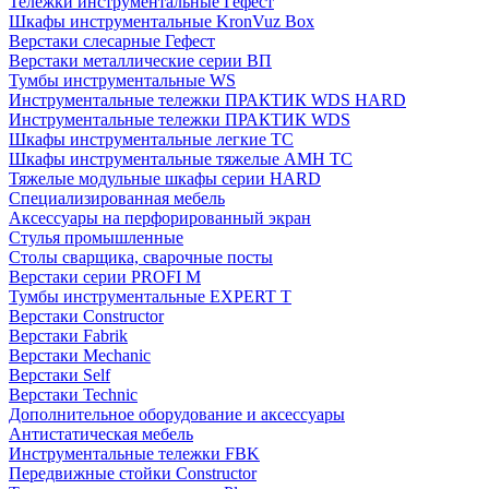
Тележки инструментальные Гефест
Шкафы инструментальные KronVuz Box
Верстаки слесарные Гефест
Верстаки металлические серии ВП
Тумбы инструментальные WS
Инструментальные тележки ПРАКТИК WDS HARD
Инструментальные тележки ПРАКТИК WDS
Шкафы инструментальные легкие ТС
Шкафы инструментальные тяжелые AMH TC
Тяжелые модульные шкафы серии HARD
Cпециализированная мебель
Аксессуары на перфорированный экран
Стулья промышленные
Столы сварщика, сварочные посты
Верстаки серии PROFI M
Тумбы инструментальные EXPERT T
Верстаки Constructor
Верстаки Fabrik
Верстаки Mechanic
Верстаки Self
Верстаки Technic
Дополнительное оборудование и аксессуары
Антистатическая мебель
Инструментальные тележки FBK
Передвижные стойки Constructor