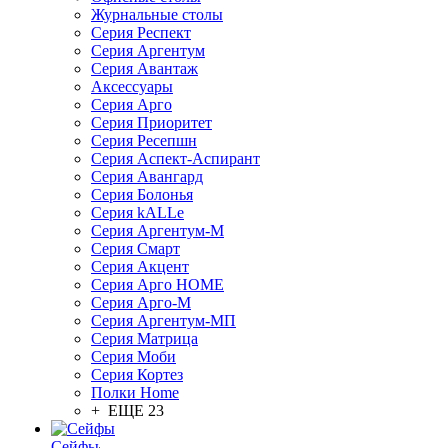
Журнальные столы
Серия Респект
Серия Аргентум
Серия Авантаж
Аксессуары
Серия Арго
Серия Приоритет
Серия Ресепшн
Серия Аспект-Аспирант
Серия Авангард
Серия Болонья
Серия kALLe
Серия Аргентум-М
Серия Смарт
Серия Акцент
Серия Арго HOME
Серия Арго-М
Серия Аргентум-МП
Серия Матрица
Серия Моби
Серия Кортез
Полки Home
+ ЕЩЕ 23
Сейфы