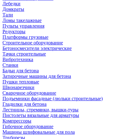
Лебедки
Домкраты
Тали
Ломы такелажные
Пульты управления
Редукторы
Платформы грузовые
Строительное оборудование
Бетоносмесители электрические
Тачки строительные
Вибротехника
Станки
Бадьи для бетона
Затирочные машины для бетона
Пушки тепловые
Швонарезчики
Сварочное оборудование
Подъемники фасадные (люльки строительные)
Гладилки для бетона
Лестницы, стремянки, вышки-туры
Пистолеты вязальные для арматуры
Компрессоры
Гибочное оборудование
Машины шлифовальные для пола
Труборезы