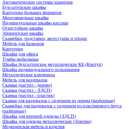
Автоматические системы хранения
Бухгалтерские шкафы
Картотеки больших форматов
Многоящичные шкафы
Индивидуальные шкафы кассира
Огнестойкие шкафы
Абонентские шкафы
Скамейки, подставки, аксессуары и опции
Мебель для балконов
Картотеки
Шкафы для офиса
Тумбы мобильные
Шкафы бухгалтерские металлические КБ (Контур)
Шкафы индивидуального пользования
Металлические ключницы
Мебель для раздевалок
Скамьи (настил - дерево)
Скамьи (настил - ЛДСП)
Скамьи (настил - пластик)
Скамья для раздевалок с сидением из дерева (разборные)
Скамейки для раздевалок с сидением из пластикового бруса
(разборные)
Шкафы для верхней одежды (ЛДСП)
Шкафы для одежды металлические (Локеры)
Медицинская мебель и изделия