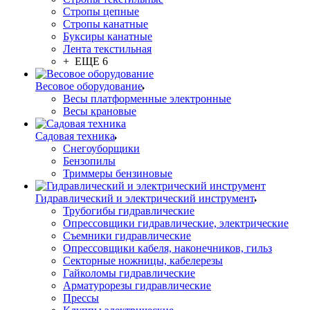
Стропы цепные
Стропы канатные
Буксиры канатные
Лента текстильная
+ ЕЩЕ 6
Весовое оборудование
Весы платформенные электронные
Весы крановые
Садовая техника
Снегоуборщики
Бензопилы
Триммеры бензиновые
Гидравлический и электрический инструмент
Трубогибы гидравлические
Опрессовщики гидравлические, электрические
Съемники гидравлические
Опрессовщики кабеля, наконечников, гильз
Секторные ножницы, кабелерезы
Гайколомы гидравлические
Арматурорезы гидравлические
Прессы