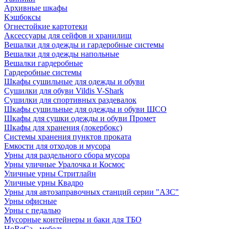
Архивные шкафы
Кэшбоксы
Огнестойкие картотеки
Аксессуары для сейфов и хранилищ
Вешалки для одежды и гардеробные системы
Вешалки для одежды напольные
Вешалки гардеробные
Гардеробные системы
Шкафы сушильные для одежды и обуви
Сушилки для обуви Vildis V-Shark
Сушилки для спортивных раздевалок
Шкафы сушильные для одежды и обуви ШСО
Шкафы для сушки одежды и обуви Промет
Шкафы для хранения (локербокс)
Системы хранения пунктов проката
Емкости для отходов и мусора
Урны для раздельного сбора мусора
Урны уличные Уралочка и Космос
Уличные урны Стритлайн
Уличные урны Квадро
Урны для автозаправочных станций серии "АЗС"
Урны офисные
Урны с педалью
Мусорные контейнеры и баки для ТБО
HoReCa - мебель