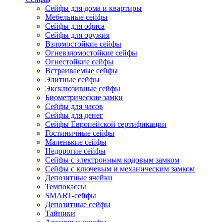
Сейфы для дома и квартиры
Мебельные сейфы
Сейфы для офиса
Сейфы для оружия
Взломостойкие сейфы
Огневзломостойкие сейфы
Огнестойкие сейфы
Встраиваемые сейфы
Элитные сейфы
Эксклюзивные сейфы
Биометрические замки
Сейфы для часов
Сейфы для денег
Сейфы Европейской сертификации
Гостиничные сейфы
Маленькие сейфы
Недорогие сейфы
Сейфы с электронным кодовым замком
Сейфы с ключевым и механическим замком
Депозитные ячейки
Темпокассы
SMART-сейфы
Депозитные сейфы
Тайники