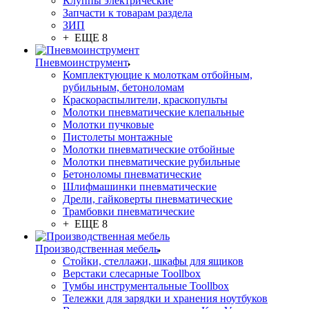
Клуппы электрические
Запчасти к товарам раздела
ЗИП
+ ЕЩЕ 8
Пневмоинструмент
Комплектующие к молоткам отбойным,
рубильным, бетоноломам
Краскораспылители, краскопульты
Молотки пневматические клепальные
Молотки пучковые
Пистолеты монтажные
Молотки пневматические отбойные
Молотки пневматические рубильные
Бетоноломы пневматические
Шлифмашинки пневматические
Дрели, гайковерты пневматические
Трамбовки пневматические
+ ЕЩЕ 8
Производственная мебель
Стойки, стеллажи, шкафы для ящиков
Верстаки слесарные Toollbox
Тумбы инструментальные Toollbox
Тележки для зарядки и хранения ноутбуков