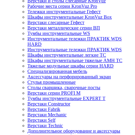
Верстаки и столы слесарные KronVuz
Рабочие места серии KronVuz Pro
Тележки инструментальные Гефест
Шкафы инструментальные KronVuz Box
Верстаки слесарные Гефест
Верстаки металлические серии ВП
Тумбы инструментальные WS
Инструментальные тележки ПРАКТИК WDS
HARD
Инструментальные тележки ПРАКТИК WDS
Шкафы инструментальные легкие ТС
Шкафы инструментальные тяжелые AMH TC
Тяжелые модульные шкафы серии HARD
Cпециализированная мебель
Аксессуары на перфорированный экран
Стулья промышленные
Столы сварщика, сварочные посты
Верстаки серии PROFI M
Тумбы инструментальные EXPERT T
Верстаки Constructor
Верстаки Fabrik
Верстаки Mechanic
Верстаки Self
Верстаки Technic
Дополнительное оборудование и аксессуары