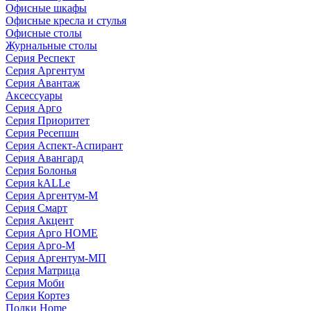
Офисные шкафы
Офисные кресла и стулья
Офисные столы
Журнальные столы
Серия Респект
Серия Аргентум
Серия Авантаж
Аксессуары
Серия Арго
Серия Приоритет
Серия Ресепшн
Серия Аспект-Аспирант
Серия Авангард
Серия Болонья
Серия kALLe
Серия Аргентум-М
Серия Смарт
Серия Акцент
Серия Арго HOME
Серия Арго-М
Серия Аргентум-МП
Серия Матрица
Серия Моби
Серия Кортез
Полки Home