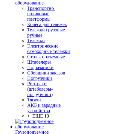
оборудование
Транспортно-
роликовые
платформы
Колеса для тележек
Тележки грузовые
ручные
Тележки
Электрические
самоходные тележки
Столы подъемные
Штабелеры
Подъемники
Сборщики заказов
Погрузчики
Ричтраки
(штабелеры-
погрузчики)
Тягачи
АКБ и зарядные
устройства
+ ЕЩЕ 10
Грузоподъемное