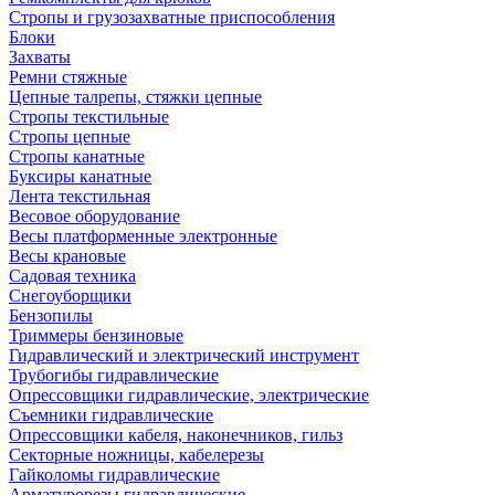
Стропы и грузозахватные приспособления
Блоки
Захваты
Ремни стяжные
Цепные талрепы, стяжки цепные
Стропы текстильные
Стропы цепные
Стропы канатные
Буксиры канатные
Лента текстильная
Весовое оборудование
Весы платформенные электронные
Весы крановые
Садовая техника
Снегоуборщики
Бензопилы
Триммеры бензиновые
Гидравлический и электрический инструмент
Трубогибы гидравлические
Опрессовщики гидравлические, электрические
Съемники гидравлические
Опрессовщики кабеля, наконечников, гильз
Секторные ножницы, кабелерезы
Гайколомы гидравлические
Арматурорезы гидравлические