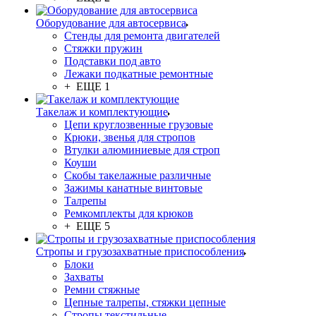
Оборудование для автосервиса
Стенды для ремонта двигателей
Стяжки пружин
Подставки под авто
Лежаки подкатные ремонтные
+ ЕЩЕ 1
Такелаж и комплектующие
Цепи круглозвенные грузовые
Крюки, звенья для стропов
Втулки алюминиевые для строп
Коуши
Скобы такелажные различные
Зажимы канатные винтовые
Талрепы
Ремкомплекты для крюков
+ ЕЩЕ 5
Стропы и грузозахватные приспособления
Блоки
Захваты
Ремни стяжные
Цепные талрепы, стяжки цепные
Стропы текстильные