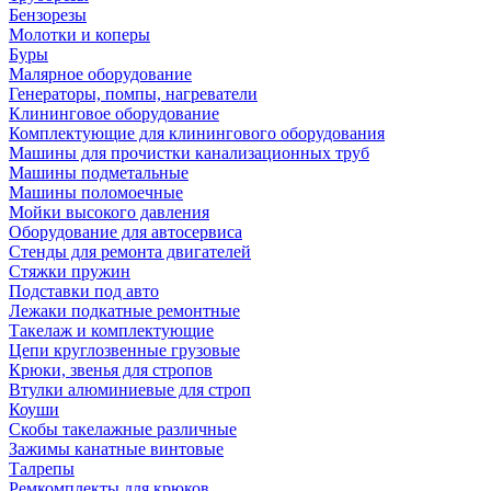
Бензорезы
Молотки и коперы
Буры
Малярное оборудование
Генераторы, помпы, нагреватели
Клининговое оборудование
Комплектующие для клинингового оборудования
Машины для прочистки канализационных труб
Машины подметальные
Машины поломоечные
Мойки высокого давления
Оборудование для автосервиса
Стенды для ремонта двигателей
Стяжки пружин
Подставки под авто
Лежаки подкатные ремонтные
Такелаж и комплектующие
Цепи круглозвенные грузовые
Крюки, звенья для стропов
Втулки алюминиевые для строп
Коуши
Скобы такелажные различные
Зажимы канатные винтовые
Талрепы
Ремкомплекты для крюков