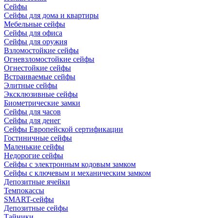
Сейфы
Сейфы для дома и квартиры
Мебельные сейфы
Сейфы для офиса
Сейфы для оружия
Взломостойкие сейфы
Огневзломостойкие сейфы
Огнестойкие сейфы
Встраиваемые сейфы
Элитные сейфы
Эксклюзивные сейфы
Биометрические замки
Сейфы для часов
Сейфы для денег
Сейфы Европейской сертификации
Гостиничные сейфы
Маленькие сейфы
Недорогие сейфы
Сейфы с электронным кодовым замком
Сейфы с ключевым и механическим замком
Депозитные ячейки
Темпокассы
SMART-сейфы
Депозитные сейфы
Тайники