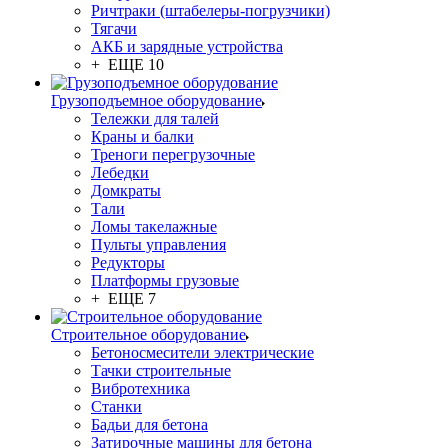
Ричтраки (штабелеры-погрузчики)
Тягачи
АКБ и зарядные устройства
+ ЕЩЕ 10
Грузоподъемное оборудование
Тележки для талей
Краны и балки
Треноги перегрузочные
Лебедки
Домкраты
Тали
Ломы такелажные
Пульты управления
Редукторы
Платформы грузовые
+ ЕЩЕ 7
Строительное оборудование
Бетоносмесители электрические
Тачки строительные
Вибротехника
Станки
Бадьи для бетона
Затирочные машины для бетона