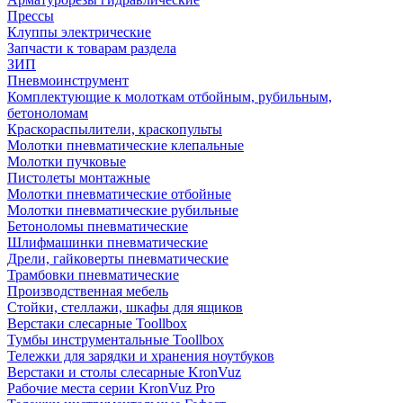
Прессы
Клуппы электрические
Запчасти к товарам раздела
ЗИП
Пневмоинструмент
Комплектующие к молоткам отбойным, рубильным,
бетоноломам
Краскораспылители, краскопульты
Молотки пневматические клепальные
Молотки пучковые
Пистолеты монтажные
Молотки пневматические отбойные
Молотки пневматические рубильные
Бетоноломы пневматические
Шлифмашинки пневматические
Дрели, гайковерты пневматические
Трамбовки пневматические
Производственная мебель
Стойки, стеллажи, шкафы для ящиков
Верстаки слесарные Toollbox
Тумбы инструментальные Toollbox
Тележки для зарядки и хранения ноутбуков
Верстаки и столы слесарные KronVuz
Рабочие места серии KronVuz Pro