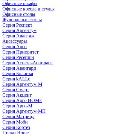
Офисные шкафы
Офисные кресла и стулья
Офисные столы
Журнальные столы
Серия Респект
Серия Аргентум
Серия Авантаж
Аксессуары
Серия Арго
Серия Приоритет
Серия Ресепшн
Серия Аспект-Аспирант
Серия Авангард
Серия Болонья
Серия kALLe
Серия Аргентум-М
Серия Смарт
Серия Акцент
Серия Арго HOME
Серия Арго-М
Серия Аргентум-МП
Серия Матрица
Серия Моби
Серия Кортез
Полки Home