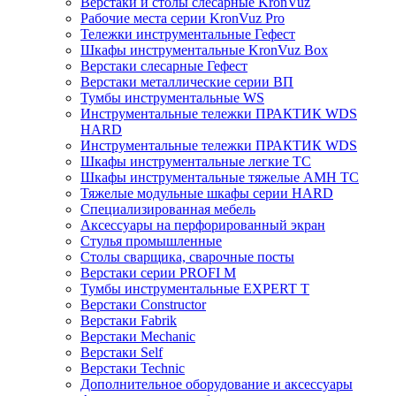
Верстаки и столы слесарные KronVuz
Рабочие места серии KronVuz Pro
Тележки инструментальные Гефест
Шкафы инструментальные KronVuz Box
Верстаки слесарные Гефест
Верстаки металлические серии ВП
Тумбы инструментальные WS
Инструментальные тележки ПРАКТИК WDS
HARD
Инструментальные тележки ПРАКТИК WDS
Шкафы инструментальные легкие ТС
Шкафы инструментальные тяжелые AMH TC
Тяжелые модульные шкафы серии HARD
Cпециализированная мебель
Аксессуары на перфорированный экран
Стулья промышленные
Столы сварщика, сварочные посты
Верстаки серии PROFI M
Тумбы инструментальные EXPERT T
Верстаки Constructor
Верстаки Fabrik
Верстаки Mechanic
Верстаки Self
Верстаки Technic
Дополнительное оборудование и аксессуары