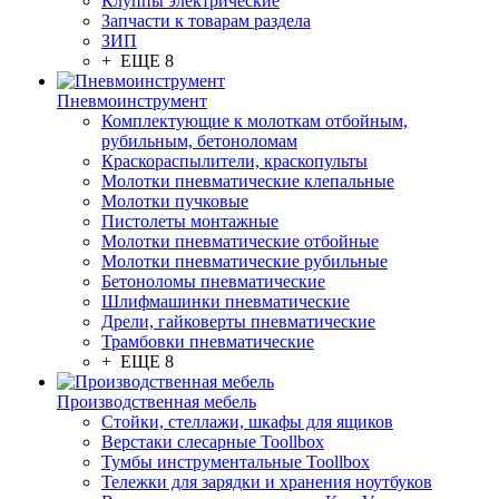
Клуппы электрические
Запчасти к товарам раздела
ЗИП
+ ЕЩЕ 8
Пневмоинструмент
Комплектующие к молоткам отбойным,
рубильным, бетоноломам
Краскораспылители, краскопульты
Молотки пневматические клепальные
Молотки пучковые
Пистолеты монтажные
Молотки пневматические отбойные
Молотки пневматические рубильные
Бетоноломы пневматические
Шлифмашинки пневматические
Дрели, гайковерты пневматические
Трамбовки пневматические
+ ЕЩЕ 8
Производственная мебель
Стойки, стеллажи, шкафы для ящиков
Верстаки слесарные Toollbox
Тумбы инструментальные Toollbox
Тележки для зарядки и хранения ноутбуков