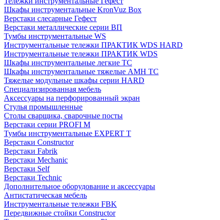
Тележки инструментальные Гефест
Шкафы инструментальные KronVuz Box
Верстаки слесарные Гефест
Верстаки металлические серии ВП
Тумбы инструментальные WS
Инструментальные тележки ПРАКТИК WDS HARD
Инструментальные тележки ПРАКТИК WDS
Шкафы инструментальные легкие ТС
Шкафы инструментальные тяжелые AMH TC
Тяжелые модульные шкафы серии HARD
Cпециализированная мебель
Аксессуары на перфорированный экран
Стулья промышленные
Столы сварщика, сварочные посты
Верстаки серии PROFI M
Тумбы инструментальные EXPERT T
Верстаки Constructor
Верстаки Fabrik
Верстаки Mechanic
Верстаки Self
Верстаки Technic
Дополнительное оборудование и аксессуары
Антистатическая мебель
Инструментальные тележки FBK
Передвижные стойки Constructor