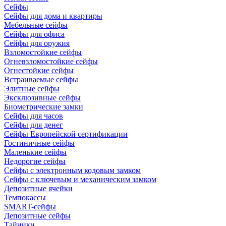
Сейфы
Сейфы для дома и квартиры
Мебельные сейфы
Сейфы для офиса
Сейфы для оружия
Взломостойкие сейфы
Огневзломостойкие сейфы
Огнестойкие сейфы
Встраиваемые сейфы
Элитные сейфы
Эксклюзивные сейфы
Биометрические замки
Сейфы для часов
Сейфы для денег
Сейфы Европейской сертификации
Гостиничные сейфы
Маленькие сейфы
Недорогие сейфы
Сейфы с электронным кодовым замком
Сейфы с ключевым и механическим замком
Депозитные ячейки
Темпокассы
SMART-сейфы
Депозитные сейфы
Тайники