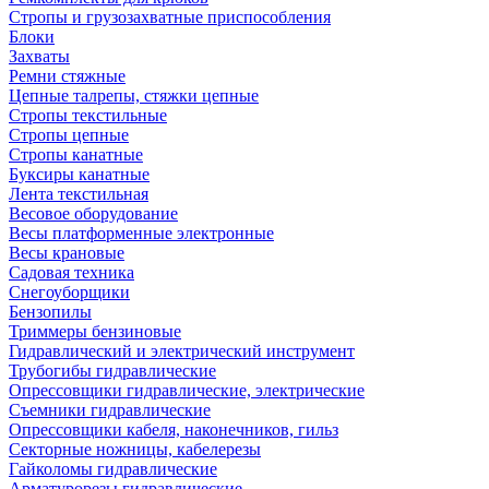
Стропы и грузозахватные приспособления
Блоки
Захваты
Ремни стяжные
Цепные талрепы, стяжки цепные
Стропы текстильные
Стропы цепные
Стропы канатные
Буксиры канатные
Лента текстильная
Весовое оборудование
Весы платформенные электронные
Весы крановые
Садовая техника
Снегоуборщики
Бензопилы
Триммеры бензиновые
Гидравлический и электрический инструмент
Трубогибы гидравлические
Опрессовщики гидравлические, электрические
Съемники гидравлические
Опрессовщики кабеля, наконечников, гильз
Секторные ножницы, кабелерезы
Гайколомы гидравлические
Арматурорезы гидравлические