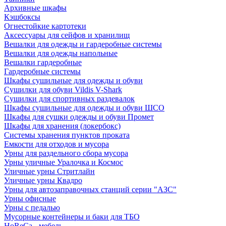
Архивные шкафы
Кэшбоксы
Огнестойкие картотеки
Аксессуары для сейфов и хранилищ
Вешалки для одежды и гардеробные системы
Вешалки для одежды напольные
Вешалки гардеробные
Гардеробные системы
Шкафы сушильные для одежды и обуви
Сушилки для обуви Vildis V-Shark
Сушилки для спортивных раздевалок
Шкафы сушильные для одежды и обуви ШСО
Шкафы для сушки одежды и обуви Промет
Шкафы для хранения (локербокс)
Системы хранения пунктов проката
Емкости для отходов и мусора
Урны для раздельного сбора мусора
Урны уличные Уралочка и Космос
Уличные урны Стритлайн
Уличные урны Квадро
Урны для автозаправочных станций серии "АЗС"
Урны офисные
Урны с педалью
Мусорные контейнеры и баки для ТБО
HoReCa - мебель