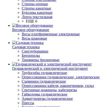
Стропы цепные
Стропы канатные
Буксиры канатные
Лента текстильная
+ ЕЩЕ 6
Весовое оборудование
Весы платформенные электронные
Весы крановые
Садовая техника
Снегоуборщики
Бензопилы
Триммеры бензиновые
Гидравлический и электрический инструмент
Трубогибы гидравлические
Опрессовщики гидравлические, электрические
Съемники гидравлические
Опрессовщики кабеля, наконечников, гильз
Секторные ножницы, кабелерезы
Гайколомы гидравлические
Арматурорезы гидравлические
Прессы