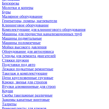
Бензорезы
Молотки и коперы
Буры
Малярное оборудование
Генераторы, помпы, нагреватели
Клининговое оборудование
Комплектующие для клинингового оборудования
Машины для прочистки канализационных труб
Машины подметальные
Машины поломоечные
Мойки высокого давления
Оборудование для автосервиса
Стенды для ремонта двигателей
Стяжки пружин
Подставки под авто
Лежаки подкатные ремонтные
Такелаж и комплектующие
Цепи круглозвенные грузовые
Крюки, звенья для стропов
Втулки алюминиевые для строп
Коуши
Скобы такелажные различные
Зажимы канатные винтовые
Талрепы
Ремкомплекты для крюков