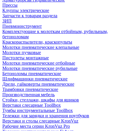
Прессы
Клуппы электрические
Запчасти к товарам раздела
ЗИП
Пневмоинструмент
Комплектующие к молоткам отбойным, рубильным,
бетоноломам
Краскораспылители, краскопульты
Молотки пневматические клепальные
Молотки пучковые
Пистолеты монтажные
Молотки пневматические отбойные
Молотки пневматические рубильные
Бетоноломы пневматические
Шлифмашинки пневматические
Дрели, гайковерты пневматические
Трамбовки пневматические
Производственная мебель
Стойки, стеллажи, шкафы для ящиков
Верстаки слесарные Toollbox
Тумбы инструментальные Toollbox
Тележки для зарядки и хранения ноутбуков
Верстаки и столы слесарные KronVuz
Рабочие места серии KronVuz Pro