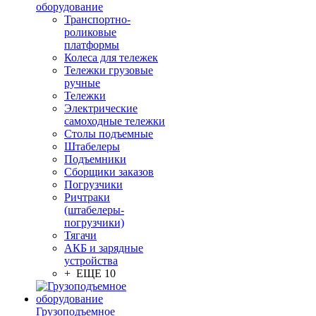
оборудование
Транспортно-
роликовые
платформы
Колеса для тележек
Тележки грузовые
ручные
Тележки
Электрические
самоходные тележки
Столы подъемные
Штабелеры
Подъемники
Сборщики заказов
Погрузчики
Ричтраки
(штабелеры-
погрузчики)
Тягачи
АКБ и зарядные
устройства
+ ЕЩЕ 10
Грузоподъемное