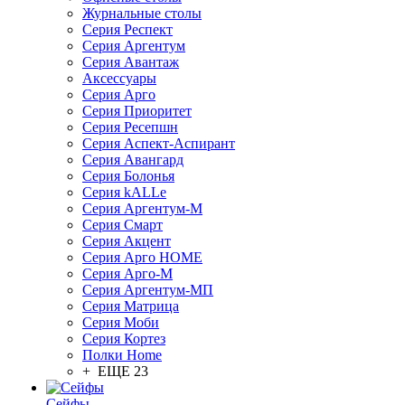
Журнальные столы
Серия Респект
Серия Аргентум
Серия Авантаж
Аксессуары
Серия Арго
Серия Приоритет
Серия Ресепшн
Серия Аспект-Аспирант
Серия Авангард
Серия Болонья
Серия kALLe
Серия Аргентум-М
Серия Смарт
Серия Акцент
Серия Арго HOME
Серия Арго-М
Серия Аргентум-МП
Серия Матрица
Серия Моби
Серия Кортез
Полки Home
+ ЕЩЕ 23
Сейфы