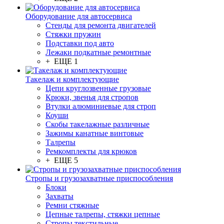
Оборудование для автосервиса
Стенды для ремонта двигателей
Стяжки пружин
Подставки под авто
Лежаки подкатные ремонтные
+ ЕЩЕ 1
Такелаж и комплектующие
Цепи круглозвенные грузовые
Крюки, звенья для стропов
Втулки алюминиевые для строп
Коуши
Скобы такелажные различные
Зажимы канатные винтовые
Талрепы
Ремкомплекты для крюков
+ ЕЩЕ 5
Стропы и грузозахватные приспособления
Блоки
Захваты
Ремни стяжные
Цепные талрепы, стяжки цепные
Стропы текстильные