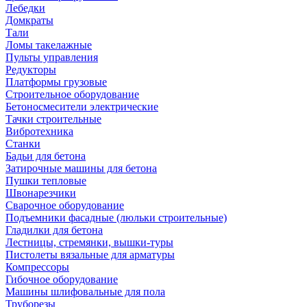
Лебедки
Домкраты
Тали
Ломы такелажные
Пульты управления
Редукторы
Платформы грузовые
Строительное оборудование
Бетоносмесители электрические
Тачки строительные
Вибротехника
Станки
Бадьи для бетона
Затирочные машины для бетона
Пушки тепловые
Швонарезчики
Сварочное оборудование
Подъемники фасадные (люльки строительные)
Гладилки для бетона
Лестницы, стремянки, вышки-туры
Пистолеты вязальные для арматуры
Компрессоры
Гибочное оборудование
Машины шлифовальные для пола
Труборезы