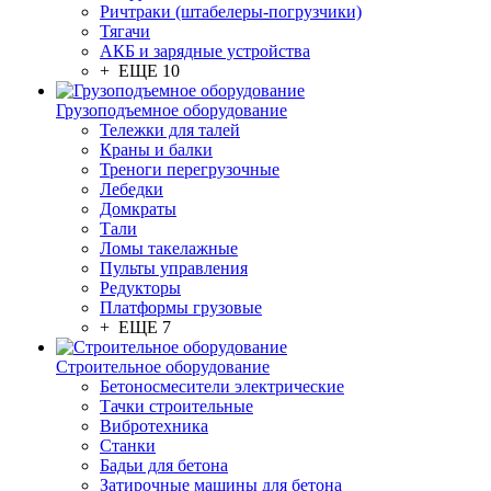
Ричтраки (штабелеры-погрузчики)
Тягачи
АКБ и зарядные устройства
+ ЕЩЕ 10
Грузоподъемное оборудование
Тележки для талей
Краны и балки
Треноги перегрузочные
Лебедки
Домкраты
Тали
Ломы такелажные
Пульты управления
Редукторы
Платформы грузовые
+ ЕЩЕ 7
Строительное оборудование
Бетоносмесители электрические
Тачки строительные
Вибротехника
Станки
Бадьи для бетона
Затирочные машины для бетона