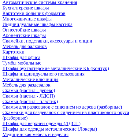
Автоматические системы хранения
Бухгалтерские шкафы
Картотеки больших форматов
Многоящичные шкафы
Индивидуальные шкафы кассира
Огнестойкие шкафы
Абонентские шкафы
Скамейки, подставки, аксессуары и опции
Мебель для балконов
Картотеки
Шкафы для офиса
Тумбы мобильные
Шкафы бухгалтерские металлические КБ (Контур)
Шкафы индивидуального пользования
Металлические ключницы
Мебель для раздевалок
Скамьи (настил - дерево)
Скамьи (настил - ЛДСП)
Скамьи (настил - пластик)
Скамья для раздевалок с сидением из дерева (разборные)
Скамейки для раздевалок с сидением из пластикового бруса
(разборные)
Шкафы для верхней одежды (ЛДСП)
Шкафы для одежды металлические (Локеры)
Медицинская мебель и изделия