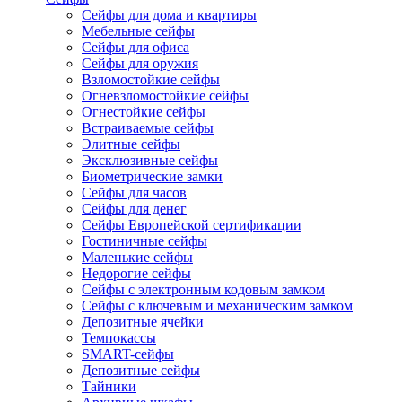
Сейфы для дома и квартиры
Мебельные сейфы
Сейфы для офиса
Сейфы для оружия
Взломостойкие сейфы
Огневзломостойкие сейфы
Огнестойкие сейфы
Встраиваемые сейфы
Элитные сейфы
Эксклюзивные сейфы
Биометрические замки
Сейфы для часов
Сейфы для денег
Сейфы Европейской сертификации
Гостиничные сейфы
Маленькие сейфы
Недорогие сейфы
Сейфы с электронным кодовым замком
Сейфы с ключевым и механическим замком
Депозитные ячейки
Темпокассы
SMART-сейфы
Депозитные сейфы
Тайники