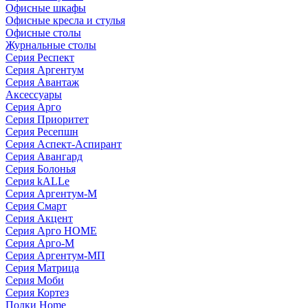
Офисные шкафы
Офисные кресла и стулья
Офисные столы
Журнальные столы
Серия Респект
Серия Аргентум
Серия Авантаж
Аксессуары
Серия Арго
Серия Приоритет
Серия Ресепшн
Серия Аспект-Аспирант
Серия Авангард
Серия Болонья
Серия kALLe
Серия Аргентум-М
Серия Смарт
Серия Акцент
Серия Арго HOME
Серия Арго-М
Серия Аргентум-МП
Серия Матрица
Серия Моби
Серия Кортез
Полки Home