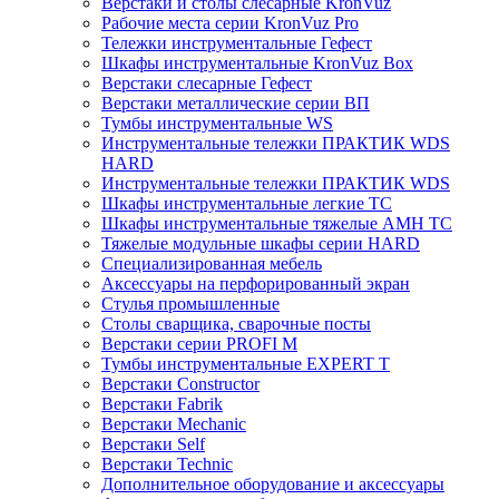
Верстаки и столы слесарные KronVuz
Рабочие места серии KronVuz Pro
Тележки инструментальные Гефест
Шкафы инструментальные KronVuz Box
Верстаки слесарные Гефест
Верстаки металлические серии ВП
Тумбы инструментальные WS
Инструментальные тележки ПРАКТИК WDS
HARD
Инструментальные тележки ПРАКТИК WDS
Шкафы инструментальные легкие ТС
Шкафы инструментальные тяжелые AMH TC
Тяжелые модульные шкафы серии HARD
Cпециализированная мебель
Аксессуары на перфорированный экран
Стулья промышленные
Столы сварщика, сварочные посты
Верстаки серии PROFI M
Тумбы инструментальные EXPERT T
Верстаки Constructor
Верстаки Fabrik
Верстаки Mechanic
Верстаки Self
Верстаки Technic
Дополнительное оборудование и аксессуары