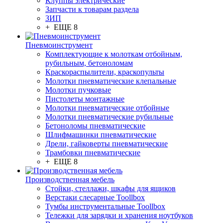
Клуппы электрические
Запчасти к товарам раздела
ЗИП
+ ЕЩЕ 8
Пневмоинструмент
Комплектующие к молоткам отбойным,
рубильным, бетоноломам
Краскораспылители, краскопульты
Молотки пневматические клепальные
Молотки пучковые
Пистолеты монтажные
Молотки пневматические отбойные
Молотки пневматические рубильные
Бетоноломы пневматические
Шлифмашинки пневматические
Дрели, гайковерты пневматические
Трамбовки пневматические
+ ЕЩЕ 8
Производственная мебель
Стойки, стеллажи, шкафы для ящиков
Верстаки слесарные Toollbox
Тумбы инструментальные Toollbox
Тележки для зарядки и хранения ноутбуков