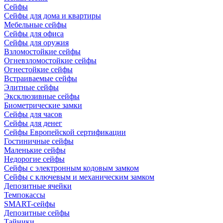
Сейфы
Сейфы для дома и квартиры
Мебельные сейфы
Сейфы для офиса
Сейфы для оружия
Взломостойкие сейфы
Огневзломостойкие сейфы
Огнестойкие сейфы
Встраиваемые сейфы
Элитные сейфы
Эксклюзивные сейфы
Биометрические замки
Сейфы для часов
Сейфы для денег
Сейфы Европейской сертификации
Гостиничные сейфы
Маленькие сейфы
Недорогие сейфы
Сейфы с электронным кодовым замком
Сейфы с ключевым и механическим замком
Депозитные ячейки
Темпокассы
SMART-сейфы
Депозитные сейфы
Тайники