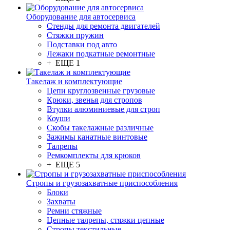
Оборудование для автосервиса
Стенды для ремонта двигателей
Стяжки пружин
Подставки под авто
Лежаки подкатные ремонтные
+ ЕЩЕ 1
Такелаж и комплектующие
Цепи круглозвенные грузовые
Крюки, звенья для стропов
Втулки алюминиевые для строп
Коуши
Скобы такелажные различные
Зажимы канатные винтовые
Талрепы
Ремкомплекты для крюков
+ ЕЩЕ 5
Стропы и грузозахватные приспособления
Блоки
Захваты
Ремни стяжные
Цепные талрепы, стяжки цепные
Стропы текстильные