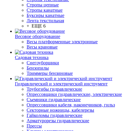
Стропы цепные
Стропы канатные
Буксиры канатные
Лента текстильная
+ ЕЩЕ 6
Весовое оборудование
Весы платформенные электронные
Весы крановые
Садовая техника
Снегоуборщики
Бензопилы
Триммеры бензиновые
Гидравлический и электрический инструмент
Трубогибы гидравлические
Опрессовщики гидравлические, электрические
Съемники гидравлические
Опрессовщики кабеля, наконечников, гильз
Секторные ножницы, кабелерезы
Гайколомы гидравлические
Арматурорезы гидравлические
Прессы