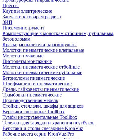
Прессы
Клуппы электрические
Запчасти к товарам раздела
ЗИП
Пневмоинструмент
Комплектующие к молоткам отбойным, рубильным,
бетоноломам
Краскораспылители, краскопульты
Молотки пневматические клепальные
Молотки пучковые
Пистолеты монтажные
Молотки пневматические отбойные
Молотки пневматические рубильные
Бетоноломы пневматические
Шлифмашинки пневматические
Дрели, гайковерты пневматические
Трамбовки пневматические
Производственная мебель
Стойки, стеллажи, шкафы для ящиков
Верстаки слесарные Toollbox
Тумбы инструментальные Toollbox
Тележки для зарядки и хранения ноутбуков
Верстаки и столы слесарные KronVuz
Рабочие места серии KronVuz Pro