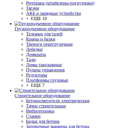
Ричтраки (штабелеры-погрузчики)
Тягачи
АКБ и зарядные устройства
+ ЕЩЕ 10
Грузоподъемное оборудование
Тележки для талей
Краны и балки
Треноги перегрузочные
Лебедки
Домкраты
Тали
Ломы такелажные
Пульты управления
Редукторы
Платформы грузовые
+ ЕЩЕ 7
Строительное оборудование
Бетоносмесители электрические
Тачки строительные
Вибротехника
Станки
Бадьи для бетона
Затирочные машины для бетона