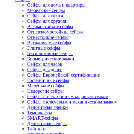
Сейфы для дома и квартиры
Мебельные сейфы
Сейфы для офиса
Сейфы для оружия
Взломостойкие сейфы
Огневзломостойкие сейфы
Огнестойкие сейфы
Встраиваемые сейфы
Элитные сейфы
Эксклюзивные сейфы
Биометрические замки
Сейфы для часов
Сейфы для денег
Сейфы Европейской сертификации
Гостиничные сейфы
Маленькие сейфы
Недорогие сейфы
Сейфы с электронным кодовым замком
Сейфы с ключевым и механическим замком
Депозитные ячейки
Темпокассы
SMART-сейфы
Депозитные сейфы
Тайники