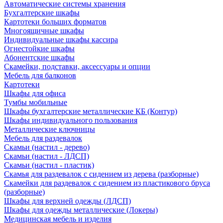
Автоматические системы хранения
Бухгалтерские шкафы
Картотеки больших форматов
Многоящичные шкафы
Индивидуальные шкафы кассира
Огнестойкие шкафы
Абонентские шкафы
Скамейки, подставки, аксессуары и опции
Мебель для балконов
Картотеки
Шкафы для офиса
Тумбы мобильные
Шкафы бухгалтерские металлические КБ (Контур)
Шкафы индивидуального пользования
Металлические ключницы
Мебель для раздевалок
Скамьи (настил - дерево)
Скамьи (настил - ЛДСП)
Скамьи (настил - пластик)
Скамья для раздевалок с сидением из дерева (разборные)
Скамейки для раздевалок с сидением из пластикового бруса
(разборные)
Шкафы для верхней одежды (ЛДСП)
Шкафы для одежды металлические (Локеры)
Медицинская мебель и изделия