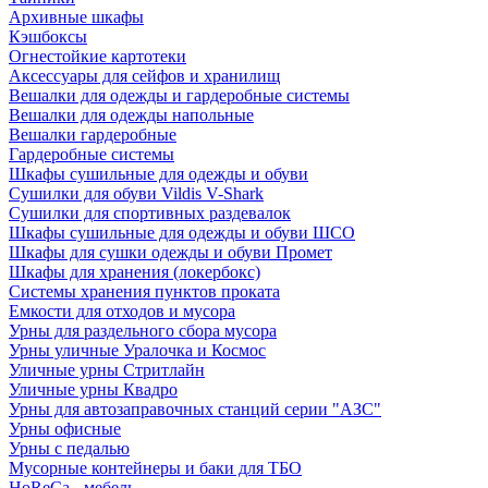
Архивные шкафы
Кэшбоксы
Огнестойкие картотеки
Аксессуары для сейфов и хранилищ
Вешалки для одежды и гардеробные системы
Вешалки для одежды напольные
Вешалки гардеробные
Гардеробные системы
Шкафы сушильные для одежды и обуви
Сушилки для обуви Vildis V-Shark
Сушилки для спортивных раздевалок
Шкафы сушильные для одежды и обуви ШСО
Шкафы для сушки одежды и обуви Промет
Шкафы для хранения (локербокс)
Системы хранения пунктов проката
Емкости для отходов и мусора
Урны для раздельного сбора мусора
Урны уличные Уралочка и Космос
Уличные урны Стритлайн
Уличные урны Квадро
Урны для автозаправочных станций серии "АЗС"
Урны офисные
Урны с педалью
Мусорные контейнеры и баки для ТБО
HoReCa - мебель