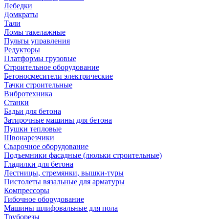
Лебедки
Домкраты
Тали
Ломы такелажные
Пульты управления
Редукторы
Платформы грузовые
Строительное оборудование
Бетоносмесители электрические
Тачки строительные
Вибротехника
Станки
Бадьи для бетона
Затирочные машины для бетона
Пушки тепловые
Швонарезчики
Сварочное оборудование
Подъемники фасадные (люльки строительные)
Гладилки для бетона
Лестницы, стремянки, вышки-туры
Пистолеты вязальные для арматуры
Компрессоры
Гибочное оборудование
Машины шлифовальные для пола
Труборезы