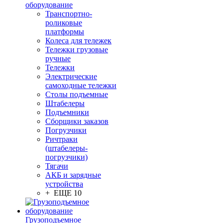
оборудование
Транспортно-
роликовые
платформы
Колеса для тележек
Тележки грузовые
ручные
Тележки
Электрические
самоходные тележки
Столы подъемные
Штабелеры
Подъемники
Сборщики заказов
Погрузчики
Ричтраки
(штабелеры-
погрузчики)
Тягачи
АКБ и зарядные
устройства
+ ЕЩЕ 10
Грузоподъемное