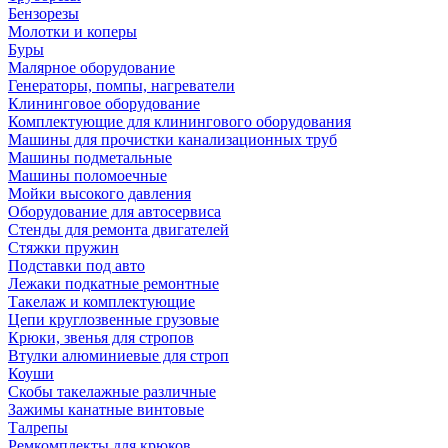
Бензорезы
Молотки и коперы
Буры
Малярное оборудование
Генераторы, помпы, нагреватели
Клининговое оборудование
Комплектующие для клинингового оборудования
Машины для прочистки канализационных труб
Машины подметальные
Машины поломоечные
Мойки высокого давления
Оборудование для автосервиса
Стенды для ремонта двигателей
Стяжки пружин
Подставки под авто
Лежаки подкатные ремонтные
Такелаж и комплектующие
Цепи круглозвенные грузовые
Крюки, звенья для стропов
Втулки алюминиевые для строп
Коуши
Скобы такелажные различные
Зажимы канатные винтовые
Талрепы
Ремкомплекты для крюков