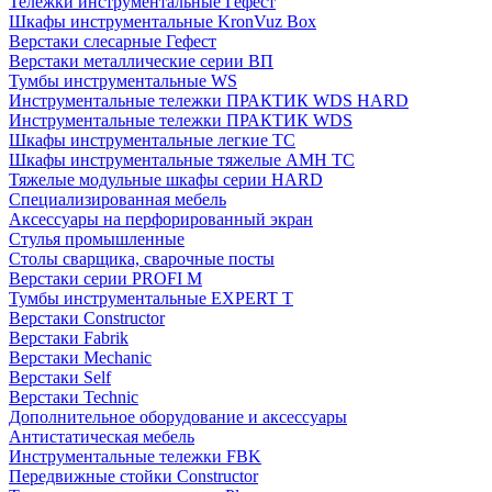
Тележки инструментальные Гефест
Шкафы инструментальные KronVuz Box
Верстаки слесарные Гефест
Верстаки металлические серии ВП
Тумбы инструментальные WS
Инструментальные тележки ПРАКТИК WDS HARD
Инструментальные тележки ПРАКТИК WDS
Шкафы инструментальные легкие ТС
Шкафы инструментальные тяжелые AMH TC
Тяжелые модульные шкафы серии HARD
Cпециализированная мебель
Аксессуары на перфорированный экран
Стулья промышленные
Столы сварщика, сварочные посты
Верстаки серии PROFI M
Тумбы инструментальные EXPERT T
Верстаки Constructor
Верстаки Fabrik
Верстаки Mechanic
Верстаки Self
Верстаки Technic
Дополнительное оборудование и аксессуары
Антистатическая мебель
Инструментальные тележки FBK
Передвижные стойки Constructor