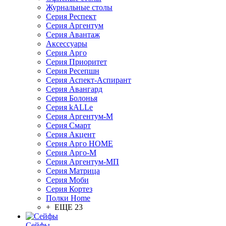
Журнальные столы
Серия Респект
Серия Аргентум
Серия Авантаж
Аксессуары
Серия Арго
Серия Приоритет
Серия Ресепшн
Серия Аспект-Аспирант
Серия Авангард
Серия Болонья
Серия kALLe
Серия Аргентум-М
Серия Смарт
Серия Акцент
Серия Арго HOME
Серия Арго-М
Серия Аргентум-МП
Серия Матрица
Серия Моби
Серия Кортез
Полки Home
+ ЕЩЕ 23
Сейфы