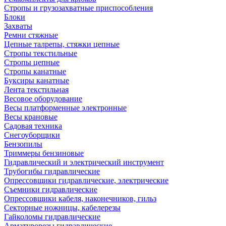
Стропы и грузозахватные приспособления
Блоки
Захваты
Ремни стяжные
Цепные талрепы, стяжки цепные
Стропы текстильные
Стропы цепные
Стропы канатные
Буксиры канатные
Лента текстильная
Весовое оборудование
Весы платформенные электронные
Весы крановые
Садовая техника
Снегоуборщики
Бензопилы
Триммеры бензиновые
Гидравлический и электрический инструмент
Трубогибы гидравлические
Опрессовщики гидравлические, электрические
Съемники гидравлические
Опрессовщики кабеля, наконечников, гильз
Секторные ножницы, кабелерезы
Гайколомы гидравлические
Арматурорезы гидравлические