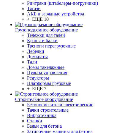
Ричтраки (штабелеры-погрузчики)
Тягачи
АКБ и зарядные устройства
+ ЕЩЕ 10
Грузоподъемное оборудование
Тележки для талей
Краны и балки
Треноги перегрузочные
Лебедки
Домкраты
Тали
Ломы такелажные
Пульты управления
Редукторы
Платформы грузовые
+ ЕЩЕ 7
Строительное оборудование
Бетоносмесители электрические
Тачки строительные
Вибротехника
Станки
Бадьи для бетона
Затирочные машины для бетона