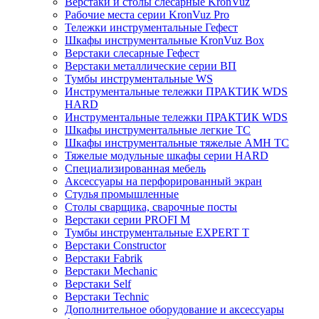
Верстаки и столы слесарные KronVuz
Рабочие места серии KronVuz Pro
Тележки инструментальные Гефест
Шкафы инструментальные KronVuz Box
Верстаки слесарные Гефест
Верстаки металлические серии ВП
Тумбы инструментальные WS
Инструментальные тележки ПРАКТИК WDS
HARD
Инструментальные тележки ПРАКТИК WDS
Шкафы инструментальные легкие ТС
Шкафы инструментальные тяжелые AMH TC
Тяжелые модульные шкафы серии HARD
Cпециализированная мебель
Аксессуары на перфорированный экран
Стулья промышленные
Столы сварщика, сварочные посты
Верстаки серии PROFI M
Тумбы инструментальные EXPERT T
Верстаки Constructor
Верстаки Fabrik
Верстаки Mechanic
Верстаки Self
Верстаки Technic
Дополнительное оборудование и аксессуары