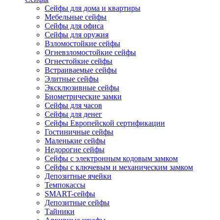
Сейфы для дома и квартиры
Мебельные сейфы
Сейфы для офиса
Сейфы для оружия
Взломостойкие сейфы
Огневзломостойкие сейфы
Огнестойкие сейфы
Встраиваемые сейфы
Элитные сейфы
Эксклюзивные сейфы
Биометрические замки
Сейфы для часов
Сейфы для денег
Сейфы Европейской сертификации
Гостиничные сейфы
Маленькие сейфы
Недорогие сейфы
Сейфы с электронным кодовым замком
Сейфы с ключевым и механическим замком
Депозитные ячейки
Темпокассы
SMART-сейфы
Депозитные сейфы
Тайники