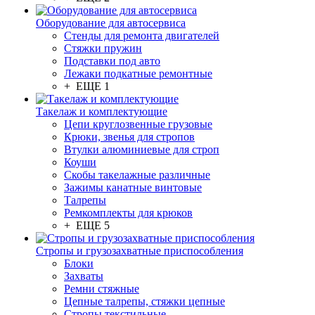
Оборудование для автосервиса
Стенды для ремонта двигателей
Стяжки пружин
Подставки под авто
Лежаки подкатные ремонтные
+ ЕЩЕ 1
Такелаж и комплектующие
Цепи круглозвенные грузовые
Крюки, звенья для стропов
Втулки алюминиевые для строп
Коуши
Скобы такелажные различные
Зажимы канатные винтовые
Талрепы
Ремкомплекты для крюков
+ ЕЩЕ 5
Стропы и грузозахватные приспособления
Блоки
Захваты
Ремни стяжные
Цепные талрепы, стяжки цепные
Стропы текстильные