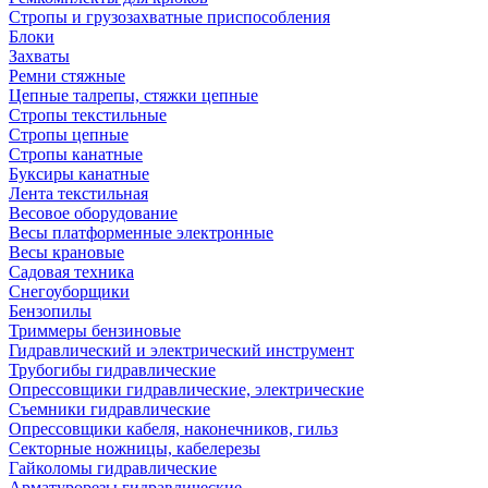
Стропы и грузозахватные приспособления
Блоки
Захваты
Ремни стяжные
Цепные талрепы, стяжки цепные
Стропы текстильные
Стропы цепные
Стропы канатные
Буксиры канатные
Лента текстильная
Весовое оборудование
Весы платформенные электронные
Весы крановые
Садовая техника
Снегоуборщики
Бензопилы
Триммеры бензиновые
Гидравлический и электрический инструмент
Трубогибы гидравлические
Опрессовщики гидравлические, электрические
Съемники гидравлические
Опрессовщики кабеля, наконечников, гильз
Секторные ножницы, кабелерезы
Гайколомы гидравлические
Арматурорезы гидравлические