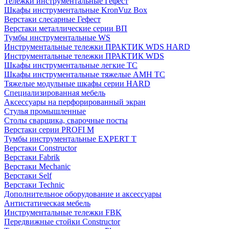
Тележки инструментальные Гефест
Шкафы инструментальные KronVuz Box
Верстаки слесарные Гефест
Верстаки металлические серии ВП
Тумбы инструментальные WS
Инструментальные тележки ПРАКТИК WDS HARD
Инструментальные тележки ПРАКТИК WDS
Шкафы инструментальные легкие ТС
Шкафы инструментальные тяжелые AMH TC
Тяжелые модульные шкафы серии HARD
Cпециализированная мебель
Аксессуары на перфорированный экран
Стулья промышленные
Столы сварщика, сварочные посты
Верстаки серии PROFI M
Тумбы инструментальные EXPERT T
Верстаки Constructor
Верстаки Fabrik
Верстаки Mechanic
Верстаки Self
Верстаки Technic
Дополнительное оборудование и аксессуары
Антистатическая мебель
Инструментальные тележки FBK
Передвижные стойки Constructor