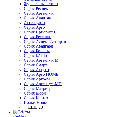
Журнальные столы
Серия Респект
Серия Аргентум
Серия Авантаж
Аксессуары
Серия Арго
Серия Приоритет
Серия Ресепшн
Серия Аспект-Аспирант
Серия Авангард
Серия Болонья
Серия kALLe
Серия Аргентум-М
Серия Смарт
Серия Акцент
Серия Арго HOME
Серия Арго-М
Серия Аргентум-МП
Серия Матрица
Серия Моби
Серия Кортез
Полки Home
+ ЕЩЕ 23
Сейфы