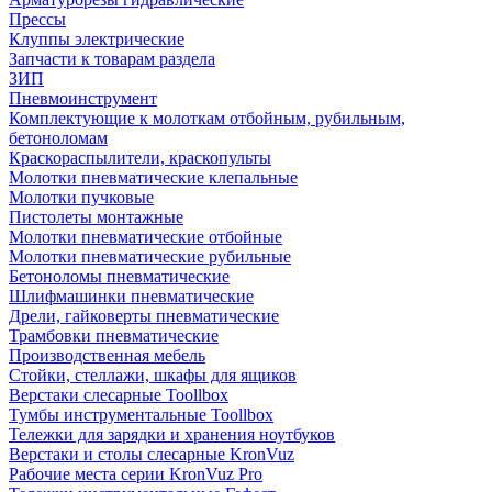
Прессы
Клуппы электрические
Запчасти к товарам раздела
ЗИП
Пневмоинструмент
Комплектующие к молоткам отбойным, рубильным,
бетоноломам
Краскораспылители, краскопульты
Молотки пневматические клепальные
Молотки пучковые
Пистолеты монтажные
Молотки пневматические отбойные
Молотки пневматические рубильные
Бетоноломы пневматические
Шлифмашинки пневматические
Дрели, гайковерты пневматические
Трамбовки пневматические
Производственная мебель
Стойки, стеллажи, шкафы для ящиков
Верстаки слесарные Toollbox
Тумбы инструментальные Toollbox
Тележки для зарядки и хранения ноутбуков
Верстаки и столы слесарные KronVuz
Рабочие места серии KronVuz Pro