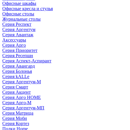
Офисные шкафы
Офисные кресла и стулья
Офисные столы
Журнальные столы
Серия Респект
Серия Аргентум
Серия Авантаж
Аксессуары
Серия Арго
Серия Приоритет
Серия Ресепшн
Серия Аспект-Аспирант
Серия Авангард
Серия Болонья
Серия kALLe
Серия Аргентум-М
Серия Смарт
Серия Акцент
Серия Арго HOME
Серия Арго-М
Серия Аргентум-МП
Серия Матрица
Серия Моби
Серия Кортез
Полки Home