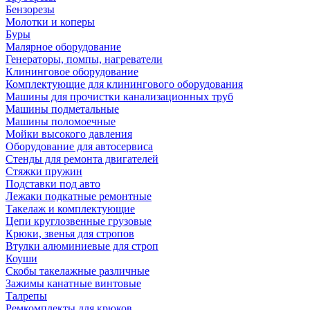
Бензорезы
Молотки и коперы
Буры
Малярное оборудование
Генераторы, помпы, нагреватели
Клининговое оборудование
Комплектующие для клинингового оборудования
Машины для прочистки канализационных труб
Машины подметальные
Машины поломоечные
Мойки высокого давления
Оборудование для автосервиса
Стенды для ремонта двигателей
Стяжки пружин
Подставки под авто
Лежаки подкатные ремонтные
Такелаж и комплектующие
Цепи круглозвенные грузовые
Крюки, звенья для стропов
Втулки алюминиевые для строп
Коуши
Скобы такелажные различные
Зажимы канатные винтовые
Талрепы
Ремкомплекты для крюков