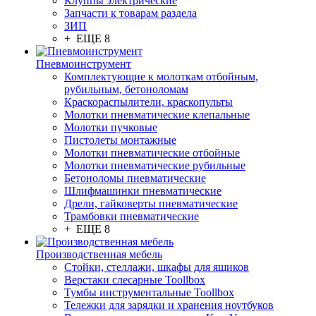
Клуппы электрические
Запчасти к товарам раздела
ЗИП
+ ЕЩЕ 8
Пневмоинструмент
Комплектующие к молоткам отбойным,
рубильным, бетоноломам
Краскораспылители, краскопульты
Молотки пневматические клепальные
Молотки пучковые
Пистолеты монтажные
Молотки пневматические отбойные
Молотки пневматические рубильные
Бетоноломы пневматические
Шлифмашинки пневматические
Дрели, гайковерты пневматические
Трамбовки пневматические
+ ЕЩЕ 8
Производственная мебель
Стойки, стеллажи, шкафы для ящиков
Верстаки слесарные Toollbox
Тумбы инструментальные Toollbox
Тележки для зарядки и хранения ноутбуков