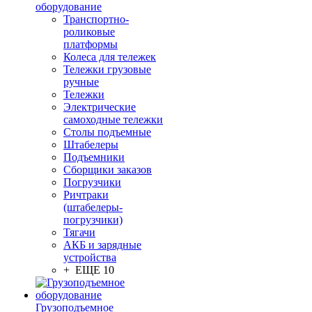
оборудование
Транспортно-
роликовые
платформы
Колеса для тележек
Тележки грузовые
ручные
Тележки
Электрические
самоходные тележки
Столы подъемные
Штабелеры
Подъемники
Сборщики заказов
Погрузчики
Ричтраки
(штабелеры-
погрузчики)
Тягачи
АКБ и зарядные
устройства
+ ЕЩЕ 10
Грузоподъемное