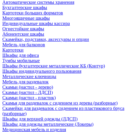
Автоматические системы хранения
Бухгалтерские шкафы
Картотеки больших форматов
Многоящичные шкафы
Индивидуальные шкафы кассира
Огнестойкие шкафы
Абонентские шкафы
Скамейки, подставки, аксессуары и опции
Мебель для балконов
Картотеки
Шкафы для офиса
Тумбы мобильные
Шкафы бухгалтерские металлические КБ (Контур)
Шкафы индивидуального пользования
Металлические ключницы
Мебель для раздевалок
Скамьи (настил - дерево)
Скамьи (настил - ЛДСП)
Скамьи (настил - пластик)
Скамья для раздевалок с сидением из дерева (разборные)
Скамейки для раздевалок с сидением из пластикового бруса
(разборные)
Шкафы для верхней одежды (ЛДСП)
Шкафы для одежды металлические (Локеры)
Медицинская мебель и изделия