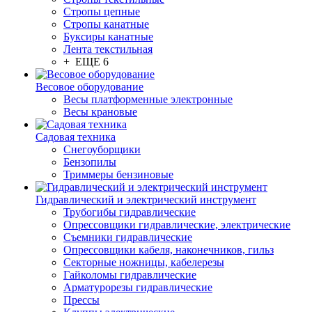
Стропы цепные
Стропы канатные
Буксиры канатные
Лента текстильная
+ ЕЩЕ 6
Весовое оборудование
Весы платформенные электронные
Весы крановые
Садовая техника
Снегоуборщики
Бензопилы
Триммеры бензиновые
Гидравлический и электрический инструмент
Трубогибы гидравлические
Опрессовщики гидравлические, электрические
Съемники гидравлические
Опрессовщики кабеля, наконечников, гильз
Секторные ножницы, кабелерезы
Гайколомы гидравлические
Арматурорезы гидравлические
Прессы