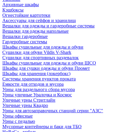
Архивные шкафы
Кэшбоксы
Огнестойкие картотеки
Аксессуары для сейфов и хранилищ
Вешалки для одежды и гардеробные системы
Вешалки для одежды напольные
Вешалки гардеробные
Гардеробные системы
Шкафы сушильные для одежды и обуви
Сушилки для обуви Vildis V-Shark
Сушилки для спортивных раздевалок
Шкафы сушильные для одежды и обуви ШСО
Шкафы для сушки одежды и обуви Промет
Шкафы для хранения (локербокс)
Системы хранения пунктов проката
Емкости для отходов и мусора
Урны для раздельного сбора мусора
Урны уличные Уралочка и Космос
Уличные урны Стритлайн
Уличные урны Квадро
Урны для автозаправочных станций серии "АЗС"
Урны офисные
Урны с педалью
Мусорные контейнеры и баки для ТБО
HoReCa - мебель