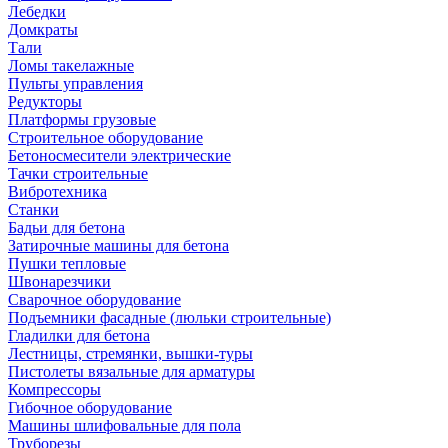
Лебедки
Домкраты
Тали
Ломы такелажные
Пульты управления
Редукторы
Платформы грузовые
Строительное оборудование
Бетоносмесители электрические
Тачки строительные
Вибротехника
Станки
Бадьи для бетона
Затирочные машины для бетона
Пушки тепловые
Швонарезчики
Сварочное оборудование
Подъемники фасадные (люльки строительные)
Гладилки для бетона
Лестницы, стремянки, вышки-туры
Пистолеты вязальные для арматуры
Компрессоры
Гибочное оборудование
Машины шлифовальные для пола
Труборезы