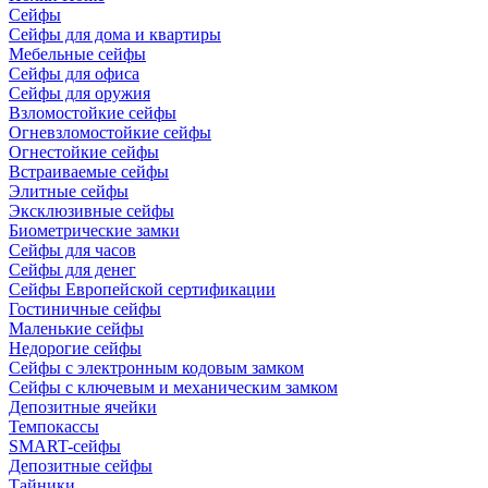
Сейфы
Сейфы для дома и квартиры
Мебельные сейфы
Сейфы для офиса
Сейфы для оружия
Взломостойкие сейфы
Огневзломостойкие сейфы
Огнестойкие сейфы
Встраиваемые сейфы
Элитные сейфы
Эксклюзивные сейфы
Биометрические замки
Сейфы для часов
Сейфы для денег
Сейфы Европейской сертификации
Гостиничные сейфы
Маленькие сейфы
Недорогие сейфы
Сейфы с электронным кодовым замком
Сейфы с ключевым и механическим замком
Депозитные ячейки
Темпокассы
SMART-сейфы
Депозитные сейфы
Тайники