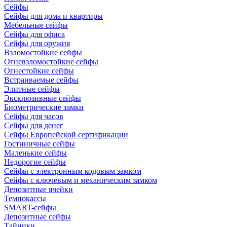
Сейфы
Сейфы для дома и квартиры
Мебельные сейфы
Сейфы для офиса
Сейфы для оружия
Взломостойкие сейфы
Огневзломостойкие сейфы
Огнестойкие сейфы
Встраиваемые сейфы
Элитные сейфы
Эксклюзивные сейфы
Биометрические замки
Сейфы для часов
Сейфы для денег
Сейфы Европейской сертификации
Гостиничные сейфы
Маленькие сейфы
Недорогие сейфы
Сейфы с электронным кодовым замком
Сейфы с ключевым и механическим замком
Депозитные ячейки
Темпокассы
SMART-сейфы
Депозитные сейфы
Тайники