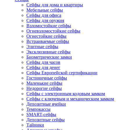
Сейфы для дома и квартиры
Мебельные сейфы
Сейфы для офиса
Сейфы для оружия
Взломостойкие сейфы
Огневзломостойкие сейфы
Огнестойкие сейфы
Встраиваемые сейфы
Элитные сейфы
Эксклюзивные сейфы
Биометрические замки
Сейфы для часов
Сейфы для денег
Сейфы Европейской сертификации
Гостиничные сейфы
Маленькие сейфы
Недорогие сейфы
Сейфы с электронным кодовым замком
Сейфы с ключевым и механическим замком
Депозитные ячейки
Темпокассы
SMART-сейфы
Депозитные сейфы
Тайники