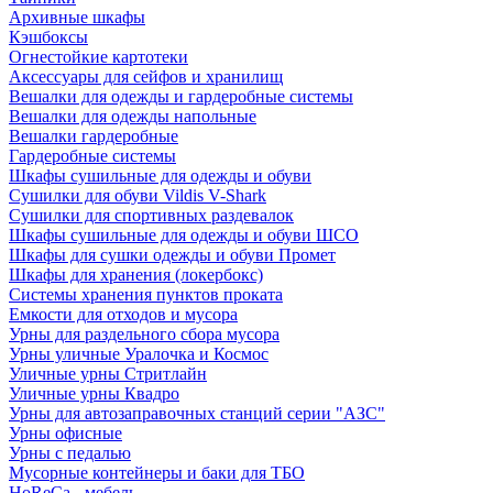
Архивные шкафы
Кэшбоксы
Огнестойкие картотеки
Аксессуары для сейфов и хранилищ
Вешалки для одежды и гардеробные системы
Вешалки для одежды напольные
Вешалки гардеробные
Гардеробные системы
Шкафы сушильные для одежды и обуви
Сушилки для обуви Vildis V-Shark
Сушилки для спортивных раздевалок
Шкафы сушильные для одежды и обуви ШСО
Шкафы для сушки одежды и обуви Промет
Шкафы для хранения (локербокс)
Системы хранения пунктов проката
Емкости для отходов и мусора
Урны для раздельного сбора мусора
Урны уличные Уралочка и Космос
Уличные урны Стритлайн
Уличные урны Квадро
Урны для автозаправочных станций серии "АЗС"
Урны офисные
Урны с педалью
Мусорные контейнеры и баки для ТБО
HoReCa - мебель