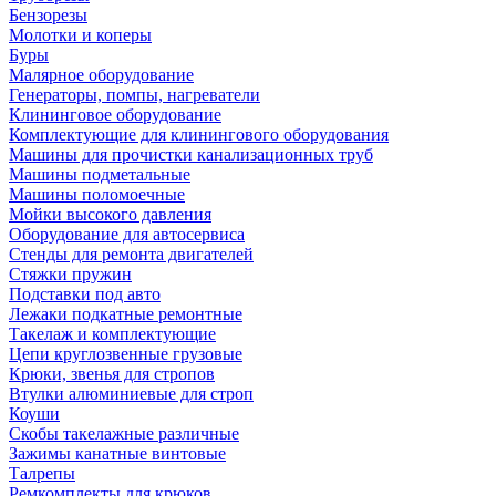
Бензорезы
Молотки и коперы
Буры
Малярное оборудование
Генераторы, помпы, нагреватели
Клининговое оборудование
Комплектующие для клинингового оборудования
Машины для прочистки канализационных труб
Машины подметальные
Машины поломоечные
Мойки высокого давления
Оборудование для автосервиса
Стенды для ремонта двигателей
Стяжки пружин
Подставки под авто
Лежаки подкатные ремонтные
Такелаж и комплектующие
Цепи круглозвенные грузовые
Крюки, звенья для стропов
Втулки алюминиевые для строп
Коуши
Скобы такелажные различные
Зажимы канатные винтовые
Талрепы
Ремкомплекты для крюков