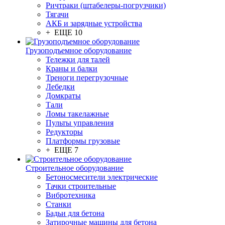
Ричтраки (штабелеры-погрузчики)
Тягачи
АКБ и зарядные устройства
+ ЕЩЕ 10
Грузоподъемное оборудование
Тележки для талей
Краны и балки
Треноги перегрузочные
Лебедки
Домкраты
Тали
Ломы такелажные
Пульты управления
Редукторы
Платформы грузовые
+ ЕЩЕ 7
Строительное оборудование
Бетоносмесители электрические
Тачки строительные
Вибротехника
Станки
Бадьи для бетона
Затирочные машины для бетона