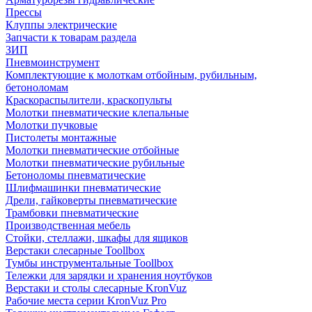
Прессы
Клуппы электрические
Запчасти к товарам раздела
ЗИП
Пневмоинструмент
Комплектующие к молоткам отбойным, рубильным,
бетоноломам
Краскораспылители, краскопульты
Молотки пневматические клепальные
Молотки пучковые
Пистолеты монтажные
Молотки пневматические отбойные
Молотки пневматические рубильные
Бетоноломы пневматические
Шлифмашинки пневматические
Дрели, гайковерты пневматические
Трамбовки пневматические
Производственная мебель
Стойки, стеллажи, шкафы для ящиков
Верстаки слесарные Toollbox
Тумбы инструментальные Toollbox
Тележки для зарядки и хранения ноутбуков
Верстаки и столы слесарные KronVuz
Рабочие места серии KronVuz Pro