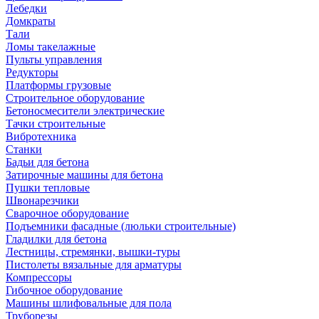
Лебедки
Домкраты
Тали
Ломы такелажные
Пульты управления
Редукторы
Платформы грузовые
Строительное оборудование
Бетоносмесители электрические
Тачки строительные
Вибротехника
Станки
Бадьи для бетона
Затирочные машины для бетона
Пушки тепловые
Швонарезчики
Сварочное оборудование
Подъемники фасадные (люльки строительные)
Гладилки для бетона
Лестницы, стремянки, вышки-туры
Пистолеты вязальные для арматуры
Компрессоры
Гибочное оборудование
Машины шлифовальные для пола
Труборезы