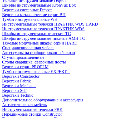
Тележки инструментальные Гефест
Шкафы инструментальные KronVuz Box
Верстаки слесарные Гефест
Верстаки металлические серии ВП
Тумбы инструментальные WS
Инструментальные тележки ПРАКТИК WDS HARD
Инструментальные тележки ПРАКТИК WDS
Шкафы инструментальные легкие ТС
Шкафы инструментальные тяжелые AMH TC
Тяжелые модульные шкафы серии HARD
Cпециализированная мебель
Аксессуары на перфорированный экран
Стулья промышленные
Столы сварщика, сварочные посты
Верстаки серии PROFI M
Тумбы инструментальные EXPERT T
Верстаки Constructor
Верстаки Fabrik
Верстаки Mechanic
Верстаки Self
Верстаки Technic
Дополнительное оборудование и аксессуары
Антистатическая мебель
Инструментальные тележки FBK
Передвижные стойки Constructor