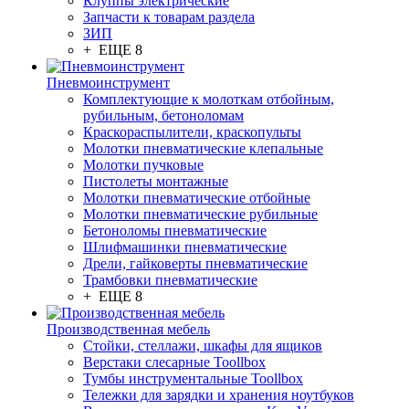
Клуппы электрические
Запчасти к товарам раздела
ЗИП
+ ЕЩЕ 8
Пневмоинструмент
Комплектующие к молоткам отбойным,
рубильным, бетоноломам
Краскораспылители, краскопульты
Молотки пневматические клепальные
Молотки пучковые
Пистолеты монтажные
Молотки пневматические отбойные
Молотки пневматические рубильные
Бетоноломы пневматические
Шлифмашинки пневматические
Дрели, гайковерты пневматические
Трамбовки пневматические
+ ЕЩЕ 8
Производственная мебель
Стойки, стеллажи, шкафы для ящиков
Верстаки слесарные Toollbox
Тумбы инструментальные Toollbox
Тележки для зарядки и хранения ноутбуков