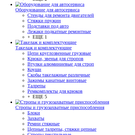
Оборудование для автосервиса
Стенды для ремонта двигателей
Стяжки пружин
Подставки под авто
Лежаки подкатные ремонтные
+ ЕЩЕ 1
Такелаж и комплектующие
Цепи круглозвенные грузовые
Крюки, звенья для стропов
Втулки алюминиевые для строп
Коуши
Скобы такелажные различные
Зажимы канатные винтовые
Талрепы
Ремкомплекты для крюков
+ ЕЩЕ 5
Стропы и грузозахватные приспособления
Блоки
Захваты
Ремни стяжные
Цепные талрепы, стяжки цепные
Стропы текстильные