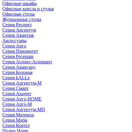
Офисные шкафы
Офисные кресла и стулья
Офисные столы
Журнальные столы
Серия Респект
Серия Аргентум
Серия Авантаж
Аксессуары
Серия Арго
Серия Приоритет
Серия Ресепшн
Серия Аспект-Аспирант
Серия Авангард
Серия Болонья
Серия kALLe
Серия Аргентум-М
Серия Смарт
Серия Акцент
Серия Арго HOME
Серия Арго-М
Серия Аргентум-МП
Серия Матрица
Серия Моби
Серия Кортез
Полки Home