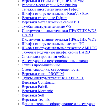
Верстаки и столы слесарные KronVuz
Рабочие места серии KronVuz Pro
Тележки инструментальные Гефест
Шкафы инструментальные KronVuz Box
Верстаки слесарные Гефест
Верстаки металлические серии ВП
Тумбы инструментальные WS
Инструментальные тележки ПРАКТИК WDS
HARD
Инструментальные тележки ПРАКТИК WDS
Шкафы инструментальные легкие ТС
Шкафы инструментальные тяжелые AMH TC
Тяжелые модульные шкафы серии HARD
Cпециализированная мебель
Аксессуары на перфорированный экран
Стулья промышленные
Столы сварщика, сварочные посты
Верстаки серии PROFI M
Тумбы инструментальные EXPERT T
Верстаки Constructor
Верстаки Fabrik
Верстаки Mechanic
Верстаки Self
Верстаки Technic
Дополнительное оборудование и аксессуары