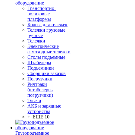
оборудование
Транспортно-
роликовые
платформы
Колеса для тележек
Тележки грузовые
ручные
Тележки
Электрические
самоходные тележки
Столы подъемные
Штабелеры
Подъемники
Сборщики заказов
Погрузчики
Ричтраки
(штабелеры-
погрузчики)
Тягачи
АКБ и зарядные
устройства
+ ЕЩЕ 10
Грузоподъемное