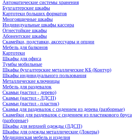
Автоматические системы хранения
Бухгалтерские шкафы
Картотеки больших форматов
Многоящичные шкафы
Индивидуальные шкафы кассира
Огнестойкие шкафы
Абонентские шкафы
Скамейки, подставки, аксессуары и опции
Мебель для балконов
Картотеки
Шкафы для офиса
Тумбы мобильные
Шкафы бухгалтерские металлические КБ (Контур)
Шкафы индивидуального пользования
Металлические ключницы
Мебель для раздевалок
Скамьи (настил - дерево)
Скамьи (настил - ЛДСП)
Скамьи (настил - пластик)
Скамья для раздевалок с сидением из дерева (разборные)
Скамейки для раздевалок с сидением из пластикового бруса
(разборные)
Шкафы для верхней одежды (ЛДСП)
Шкафы для одежды металлические (Локеры)
Медицинская мебель и изделия