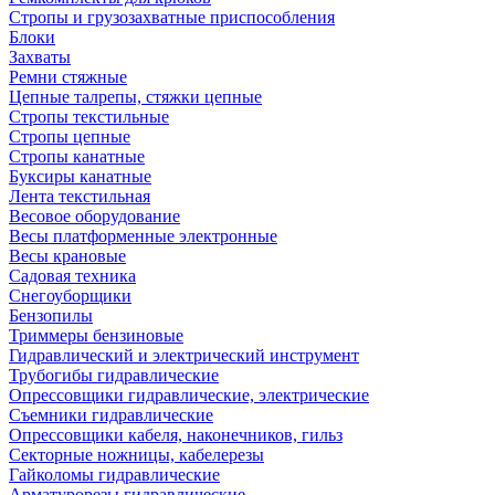
Стропы и грузозахватные приспособления
Блоки
Захваты
Ремни стяжные
Цепные талрепы, стяжки цепные
Стропы текстильные
Стропы цепные
Стропы канатные
Буксиры канатные
Лента текстильная
Весовое оборудование
Весы платформенные электронные
Весы крановые
Садовая техника
Снегоуборщики
Бензопилы
Триммеры бензиновые
Гидравлический и электрический инструмент
Трубогибы гидравлические
Опрессовщики гидравлические, электрические
Съемники гидравлические
Опрессовщики кабеля, наконечников, гильз
Секторные ножницы, кабелерезы
Гайколомы гидравлические
Арматурорезы гидравлические