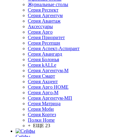
Журнальные столы
Серия Респект
Серия Аргентум
Серия Авантаж
Аксессуары
Серия Арго
Серия Приоритет
Серия Ресепшн
Серия Аспект-Аспирант
Серия Авангард
Серия Болонья
Серия kALLe
Серия Аргентум-М
Серия Смарт
Серия Акцент
Серия Арго HOME
Серия Арго-М
Серия Аргентум-МП
Серия Матрица
Серия Моби
Серия Кортез
Полки Home
+ ЕЩЕ 23
Сейфы