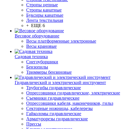
Стропы цепные
Стропы канатные
Буксиры канатные
Лента текстильная
+ ЕЩЕ 6
Весовое оборудование
Весы платформенные электронные
Весы крановые
Садовая техника
Снегоуборщики
Бензопилы
Триммеры бензиновые
Гидравлический и электрический инструмент
Трубогибы гидравлические
Опрессовщики гидравлические, электрические
Съемники гидравлические
Опрессовщики кабеля, наконечников, гильз
Секторные ножницы, кабелерезы
Гайколомы гидравлические
Арматурорезы гидравлические
Прессы