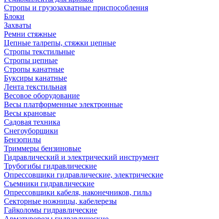
Стропы и грузозахватные приспособления
Блоки
Захваты
Ремни стяжные
Цепные талрепы, стяжки цепные
Стропы текстильные
Стропы цепные
Стропы канатные
Буксиры канатные
Лента текстильная
Весовое оборудование
Весы платформенные электронные
Весы крановые
Садовая техника
Снегоуборщики
Бензопилы
Триммеры бензиновые
Гидравлический и электрический инструмент
Трубогибы гидравлические
Опрессовщики гидравлические, электрические
Съемники гидравлические
Опрессовщики кабеля, наконечников, гильз
Секторные ножницы, кабелерезы
Гайколомы гидравлические
Арматурорезы гидравлические