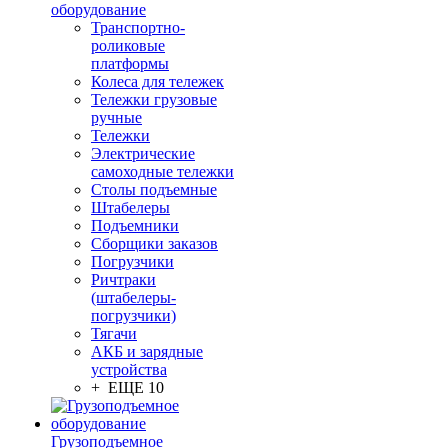
оборудование
Транспортно-
роликовые
платформы
Колеса для тележек
Тележки грузовые
ручные
Тележки
Электрические
самоходные тележки
Столы подъемные
Штабелеры
Подъемники
Сборщики заказов
Погрузчики
Ричтраки
(штабелеры-
погрузчики)
Тягачи
АКБ и зарядные
устройства
+ ЕЩЕ 10
Грузоподъемное