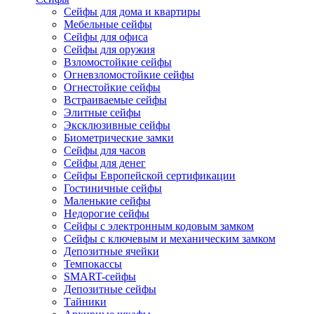
Сейфы для дома и квартиры
Мебельные сейфы
Сейфы для офиса
Сейфы для оружия
Взломостойкие сейфы
Огневзломостойкие сейфы
Огнестойкие сейфы
Встраиваемые сейфы
Элитные сейфы
Эксклюзивные сейфы
Биометрические замки
Сейфы для часов
Сейфы для денег
Сейфы Европейской сертификации
Гостиничные сейфы
Маленькие сейфы
Недорогие сейфы
Сейфы с электронным кодовым замком
Сейфы с ключевым и механическим замком
Депозитные ячейки
Темпокассы
SMART-сейфы
Депозитные сейфы
Тайники