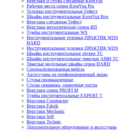
Верстаки и столы слесарные KronVuz
Рабочие места серии KronVuz Pro
Тележки инструментальные Гефест
Шкафы инструментальные KronVuz Box
Верстаки слесарные Гефест
Верстаки металлические серии ВП
Тумбы инструментальные WS
Инструментальные тележки ПРАКТИК WDS
HARD
Инструментальные тележки ПРАКТИК WDS
Шкафы инструментальные легкие ТС
Шкафы инструментальные тяжелые AMH TC
Тяжелые модульные шкафы серии HARD
Cпециализированная мебель
Аксессуары на перфорированный экран
Стулья промышленные
Столы сварщика, сварочные посты
Верстаки серии PROFI M
Тумбы инструментальные EXPERT T
Верстаки Constructor
Верстаки Fabrik
Верстаки Mechanic
Верстаки Self
Верстаки Technic
Дополнительное оборудование и аксессуары