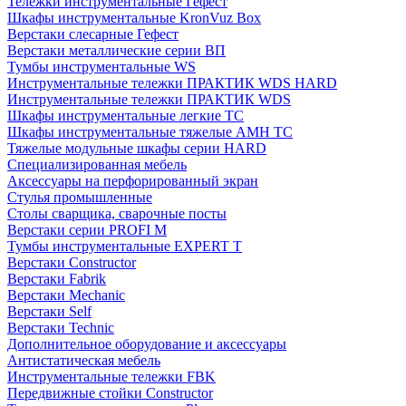
Тележки инструментальные Гефест
Шкафы инструментальные KronVuz Box
Верстаки слесарные Гефест
Верстаки металлические серии ВП
Тумбы инструментальные WS
Инструментальные тележки ПРАКТИК WDS HARD
Инструментальные тележки ПРАКТИК WDS
Шкафы инструментальные легкие ТС
Шкафы инструментальные тяжелые AMH TC
Тяжелые модульные шкафы серии HARD
Cпециализированная мебель
Аксессуары на перфорированный экран
Стулья промышленные
Столы сварщика, сварочные посты
Верстаки серии PROFI M
Тумбы инструментальные EXPERT T
Верстаки Constructor
Верстаки Fabrik
Верстаки Mechanic
Верстаки Self
Верстаки Technic
Дополнительное оборудование и аксессуары
Антистатическая мебель
Инструментальные тележки FBK
Передвижные стойки Constructor