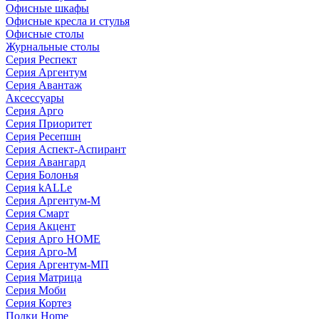
Офисные шкафы
Офисные кресла и стулья
Офисные столы
Журнальные столы
Серия Респект
Серия Аргентум
Серия Авантаж
Аксессуары
Серия Арго
Серия Приоритет
Серия Ресепшн
Серия Аспект-Аспирант
Серия Авангард
Серия Болонья
Серия kALLe
Серия Аргентум-М
Серия Смарт
Серия Акцент
Серия Арго HOME
Серия Арго-М
Серия Аргентум-МП
Серия Матрица
Серия Моби
Серия Кортез
Полки Home