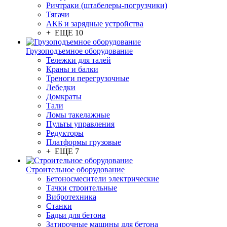
Ричтраки (штабелеры-погрузчики)
Тягачи
АКБ и зарядные устройства
+ ЕЩЕ 10
Грузоподъемное оборудование
Тележки для талей
Краны и балки
Треноги перегрузочные
Лебедки
Домкраты
Тали
Ломы такелажные
Пульты управления
Редукторы
Платформы грузовые
+ ЕЩЕ 7
Строительное оборудование
Бетоносмесители электрические
Тачки строительные
Вибротехника
Станки
Бадьи для бетона
Затирочные машины для бетона