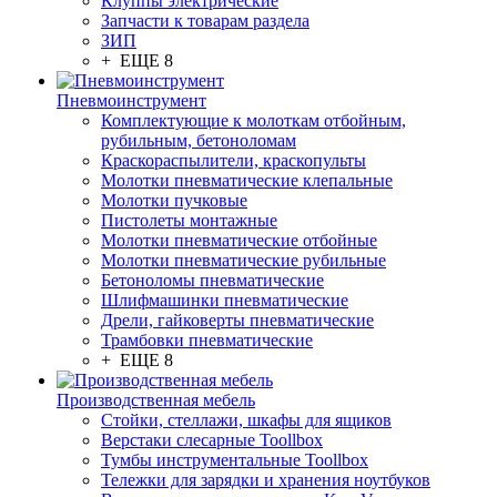
Клуппы электрические
Запчасти к товарам раздела
ЗИП
+ ЕЩЕ 8
Пневмоинструмент
Комплектующие к молоткам отбойным,
рубильным, бетоноломам
Краскораспылители, краскопульты
Молотки пневматические клепальные
Молотки пучковые
Пистолеты монтажные
Молотки пневматические отбойные
Молотки пневматические рубильные
Бетоноломы пневматические
Шлифмашинки пневматические
Дрели, гайковерты пневматические
Трамбовки пневматические
+ ЕЩЕ 8
Производственная мебель
Стойки, стеллажи, шкафы для ящиков
Верстаки слесарные Toollbox
Тумбы инструментальные Toollbox
Тележки для зарядки и хранения ноутбуков