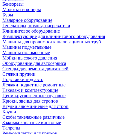
Бензорезы
Молотки и коперы
Буры
Малярное оборудование
Генераторы, помпы, нагреватели
Клининговое оборудование
Комплектующие для клинингового оборудования
Машины для прочистки канализационных труб
Машины подметальные
Машины поломоечные
Мойки высокого давления
Оборудование для автосервиса
Стенды для ремонта двигателей
Стяжки пружин
Подставки под авто
Лежаки подкатные ремонтные
Такелаж и комплектующие
Цепи круглозвенные грузовые
Крюки, звенья для стропов
Втулки алюминиевые для строп
Коуши
Скобы такелажные различные
Зажимы канатные винтовые
Талрепы
Ремкомплекты для крюков