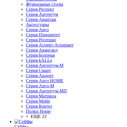
Журнальные столы
Серия Респект
Серия Аргентум
Серия Авантаж
Аксессуары
Серия Арго
Серия Приоритет
Серия Ресепшн
Серия Аспект-Аспирант
Серия Авангард
Серия Болонья
Серия kALLe
Серия Аргентум-М
Серия Смарт
Серия Акцент
Серия Арго HOME
Серия Арго-М
Серия Аргентум-МП
Серия Матрица
Серия Моби
Серия Кортез
Полки Home
+ ЕЩЕ 23
Сейфы