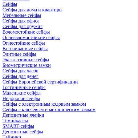
Сейфы
Сейфы для дома и квартиры
Мебельные сейфы
Сейфы для офиса
Сейфы для оружия
Взломостойкие сейфы
Огневзломостойкие сейфы
Огнестойкие сейфы
Встраиваемые сейфы
Элитные сейфы
Эксклюзивные сейфы
Биометрические замки
Сейфы для часов
Сейфы для денег
Сейфы Европейской сертификации
Гостиничные сейфы
Маленькие сейфы
Недорогие сейфы
Сейфы с электронным кодовым замком
Сейфы с ключевым и механическим замком
Депозитные ячейки
Темпокассы
SMART-сейфы
Депозитные сейфы
Тайники