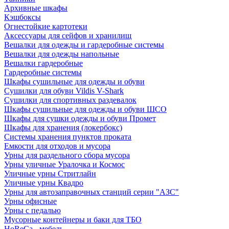
Архивные шкафы
Кэшбоксы
Огнестойкие картотеки
Аксессуары для сейфов и хранилищ
Вешалки для одежды и гардеробные системы
Вешалки для одежды напольные
Вешалки гардеробные
Гардеробные системы
Шкафы сушильные для одежды и обуви
Сушилки для обуви Vildis V-Shark
Сушилки для спортивных раздевалок
Шкафы сушильные для одежды и обуви ШСО
Шкафы для сушки одежды и обуви Промет
Шкафы для хранения (локербокс)
Системы хранения пунктов проката
Емкости для отходов и мусора
Урны для раздельного сбора мусора
Урны уличные Уралочка и Космос
Уличные урны Стритлайн
Уличные урны Квадро
Урны для автозаправочных станций серии "АЗС"
Урны офисные
Урны с педалью
Мусорные контейнеры и баки для ТБО
HoReCa - мебель