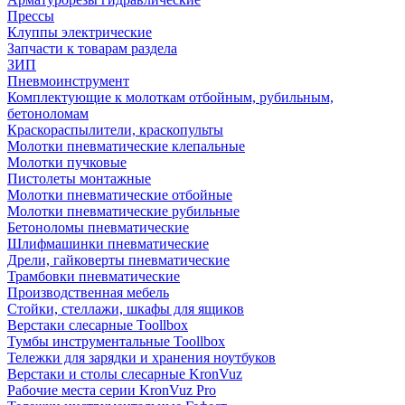
Прессы
Клуппы электрические
Запчасти к товарам раздела
ЗИП
Пневмоинструмент
Комплектующие к молоткам отбойным, рубильным,
бетоноломам
Краскораспылители, краскопульты
Молотки пневматические клепальные
Молотки пучковые
Пистолеты монтажные
Молотки пневматические отбойные
Молотки пневматические рубильные
Бетоноломы пневматические
Шлифмашинки пневматические
Дрели, гайковерты пневматические
Трамбовки пневматические
Производственная мебель
Стойки, стеллажи, шкафы для ящиков
Верстаки слесарные Toollbox
Тумбы инструментальные Toollbox
Тележки для зарядки и хранения ноутбуков
Верстаки и столы слесарные KronVuz
Рабочие места серии KronVuz Pro