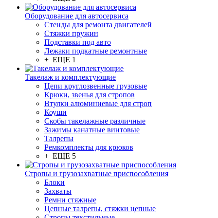
Оборудование для автосервиса
Стенды для ремонта двигателей
Стяжки пружин
Подставки под авто
Лежаки подкатные ремонтные
+ ЕЩЕ 1
Такелаж и комплектующие
Цепи круглозвенные грузовые
Крюки, звенья для стропов
Втулки алюминиевые для строп
Коуши
Скобы такелажные различные
Зажимы канатные винтовые
Талрепы
Ремкомплекты для крюков
+ ЕЩЕ 5
Стропы и грузозахватные приспособления
Блоки
Захваты
Ремни стяжные
Цепные талрепы, стяжки цепные
Стропы текстильные