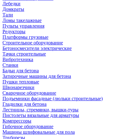
Лебедки
Домкраты
Тали
Ломы такелажные
Пульты управления
Редукторы
Платформы грузовые
Строительное оборудование
Бетоносмесители электрические
Тачки строительные
Вибротехника
Станки
Бадьи для бетона
Затирочные машины для бетона
Пушки тепловые
Швонарезчики
Сварочное оборудование
Подъемники фасадные (люльки строительные)
Гладилки для бетона
Лестницы, стремянки, вышки-туры
Пистолеты вязальные для арматуры
Компрессоры
Гибочное оборудование
Машины шлифовальные для пола
Труборезы