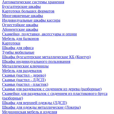
Автоматические системы хранения
Бухгалтерские шкафы
Картотеки больших форматов
Многоящичные шкафы
Индивидуальные шкафы кассира
Огнестойкие шкафы
Абонентские шкафы
Скамейки, подставки, аксессуары и опции
Мебель для балконов
Картотеки
Шкафы для офиса
Тумбы мобильные
Шкафы бухгалтерские металлические КБ (Контур)
Шкафы индивидуального пользования
Металлические ключницы
Мебель для раздевалок
Скамьи (настил - дерево)
Скамьи (настил - ЛДСП)
Скамьи (настил - пластик)
Скамья для раздевалок с сидением из дерева (разборные)
Скамейки для раздевалок с сидением из пластикового бруса
(разборные)
Шкафы для верхней одежды (ЛДСП)
Шкафы для одежды металлические (Локеры)
Медицинская мебель и изделия