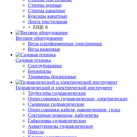
Стропы цепные
Стропы канатные
Буксиры канатные
Лента текстильная
+ ЕЩЕ 6
Весовое оборудование
Весы платформенные электронные
Весы крановые
Садовая техника
Снегоуборщики
Бензопилы
Триммеры бензиновые
Гидравлический и электрический инструмент
Трубогибы гидравлические
Опрессовщики гидравлические, электрические
Съемники гидравлические
Опрессовщики кабеля, наконечников, гильз
Секторные ножницы, кабелерезы
Гайколомы гидравлические
Арматурорезы гидравлические
Прессы