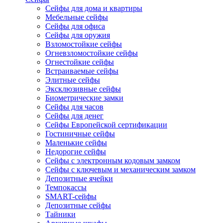
Сейфы для дома и квартиры
Мебельные сейфы
Сейфы для офиса
Сейфы для оружия
Взломостойкие сейфы
Огневзломостойкие сейфы
Огнестойкие сейфы
Встраиваемые сейфы
Элитные сейфы
Эксклюзивные сейфы
Биометрические замки
Сейфы для часов
Сейфы для денег
Сейфы Европейской сертификации
Гостиничные сейфы
Маленькие сейфы
Недорогие сейфы
Сейфы с электронным кодовым замком
Сейфы с ключевым и механическим замком
Депозитные ячейки
Темпокассы
SMART-сейфы
Депозитные сейфы
Тайники