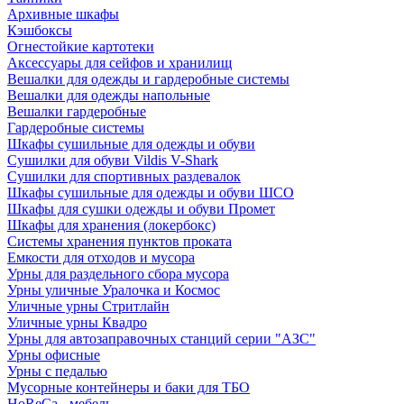
Архивные шкафы
Кэшбоксы
Огнестойкие картотеки
Аксессуары для сейфов и хранилищ
Вешалки для одежды и гардеробные системы
Вешалки для одежды напольные
Вешалки гардеробные
Гардеробные системы
Шкафы сушильные для одежды и обуви
Сушилки для обуви Vildis V-Shark
Сушилки для спортивных раздевалок
Шкафы сушильные для одежды и обуви ШСО
Шкафы для сушки одежды и обуви Промет
Шкафы для хранения (локербокс)
Системы хранения пунктов проката
Емкости для отходов и мусора
Урны для раздельного сбора мусора
Урны уличные Уралочка и Космос
Уличные урны Стритлайн
Уличные урны Квадро
Урны для автозаправочных станций серии "АЗС"
Урны офисные
Урны с педалью
Мусорные контейнеры и баки для ТБО
HoReCa - мебель