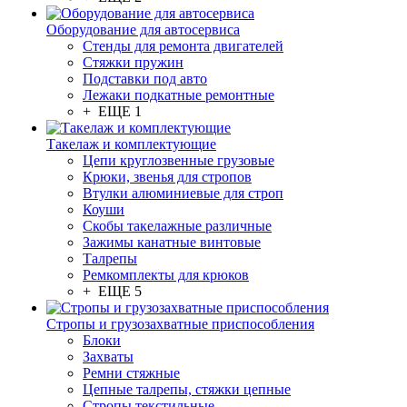
Оборудование для автосервиса
Стенды для ремонта двигателей
Стяжки пружин
Подставки под авто
Лежаки подкатные ремонтные
+ ЕЩЕ 1
Такелаж и комплектующие
Цепи круглозвенные грузовые
Крюки, звенья для стропов
Втулки алюминиевые для строп
Коуши
Скобы такелажные различные
Зажимы канатные винтовые
Талрепы
Ремкомплекты для крюков
+ ЕЩЕ 5
Стропы и грузозахватные приспособления
Блоки
Захваты
Ремни стяжные
Цепные талрепы, стяжки цепные
Стропы текстильные