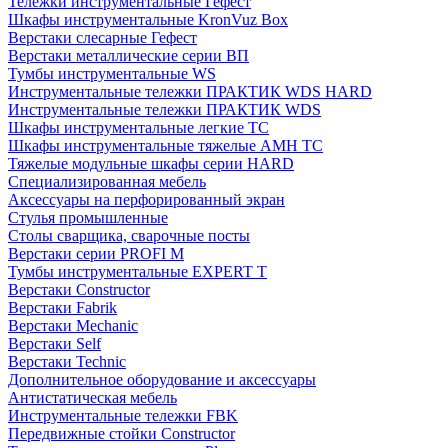
Тележки инструментальные Гефест
Шкафы инструментальные KronVuz Box
Верстаки слесарные Гефест
Верстаки металлические серии ВП
Тумбы инструментальные WS
Инструментальные тележки ПРАКТИК WDS HARD
Инструментальные тележки ПРАКТИК WDS
Шкафы инструментальные легкие ТС
Шкафы инструментальные тяжелые AMH TC
Тяжелые модульные шкафы серии HARD
Cпециализированная мебель
Аксессуары на перфорированный экран
Стулья промышленные
Столы сварщика, сварочные посты
Верстаки серии PROFI M
Тумбы инструментальные EXPERT T
Верстаки Constructor
Верстаки Fabrik
Верстаки Mechanic
Верстаки Self
Верстаки Technic
Дополнительное оборудование и аксессуары
Антистатическая мебель
Инструментальные тележки FBK
Передвижные стойки Constructor