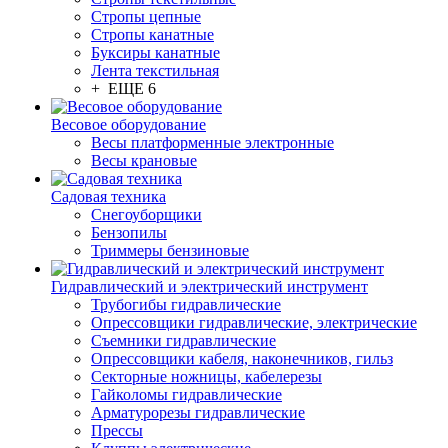
Стропы цепные
Стропы канатные
Буксиры канатные
Лента текстильная
+ ЕЩЕ 6
Весовое оборудование
Весы платформенные электронные
Весы крановые
Садовая техника
Снегоуборщики
Бензопилы
Триммеры бензиновые
Гидравлический и электрический инструмент
Трубогибы гидравлические
Опрессовщики гидравлические, электрические
Съемники гидравлические
Опрессовщики кабеля, наконечников, гильз
Секторные ножницы, кабелерезы
Гайколомы гидравлические
Арматурорезы гидравлические
Прессы