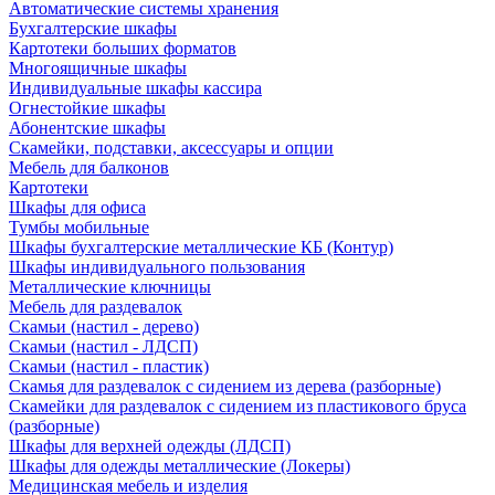
Автоматические системы хранения
Бухгалтерские шкафы
Картотеки больших форматов
Многоящичные шкафы
Индивидуальные шкафы кассира
Огнестойкие шкафы
Абонентские шкафы
Скамейки, подставки, аксессуары и опции
Мебель для балконов
Картотеки
Шкафы для офиса
Тумбы мобильные
Шкафы бухгалтерские металлические КБ (Контур)
Шкафы индивидуального пользования
Металлические ключницы
Мебель для раздевалок
Скамьи (настил - дерево)
Скамьи (настил - ЛДСП)
Скамьи (настил - пластик)
Скамья для раздевалок с сидением из дерева (разборные)
Скамейки для раздевалок с сидением из пластикового бруса
(разборные)
Шкафы для верхней одежды (ЛДСП)
Шкафы для одежды металлические (Локеры)
Медицинская мебель и изделия