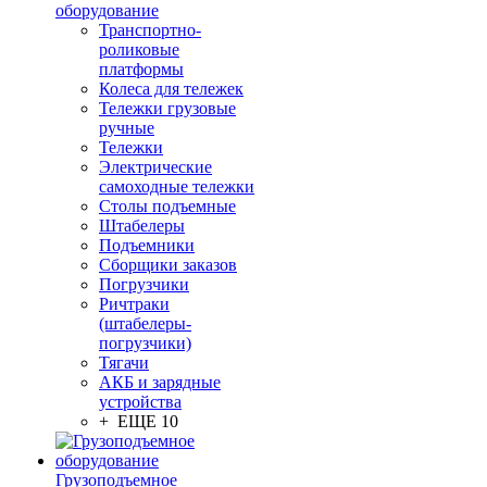
оборудование
Транспортно-
роликовые
платформы
Колеса для тележек
Тележки грузовые
ручные
Тележки
Электрические
самоходные тележки
Столы подъемные
Штабелеры
Подъемники
Сборщики заказов
Погрузчики
Ричтраки
(штабелеры-
погрузчики)
Тягачи
АКБ и зарядные
устройства
+ ЕЩЕ 10
Грузоподъемное