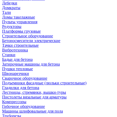
Лебедки
Домкраты
Тали
Ломы такелажные
Пульты управления
Редукторы
Платформы грузовые
Строительное оборудование
Бетоносмесители электрические
Тачки строительные
Вибротехника
Станки
Бадьи для бетона
Затирочные машины для бетона
Пушки тепловые
Швонарезчики
Сварочное оборудование
Подъемники фасадные (люльки строительные)
Гладилки для бетона
Лестницы, стремянки, вышки-туры
Пистолеты вязальные для арматуры
Компрессоры
Гибочное оборудование
Машины шлифовальные для пола
Труборезы