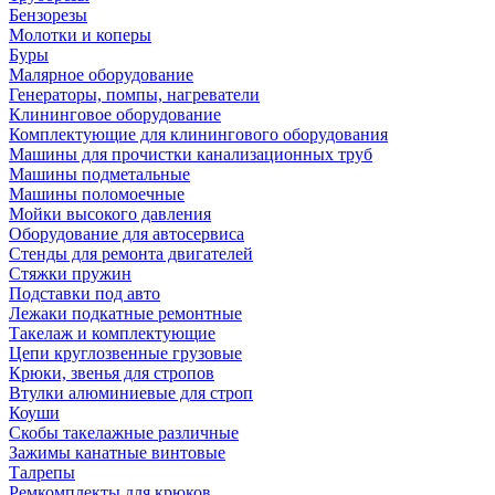
Бензорезы
Молотки и коперы
Буры
Малярное оборудование
Генераторы, помпы, нагреватели
Клининговое оборудование
Комплектующие для клинингового оборудования
Машины для прочистки канализационных труб
Машины подметальные
Машины поломоечные
Мойки высокого давления
Оборудование для автосервиса
Стенды для ремонта двигателей
Стяжки пружин
Подставки под авто
Лежаки подкатные ремонтные
Такелаж и комплектующие
Цепи круглозвенные грузовые
Крюки, звенья для стропов
Втулки алюминиевые для строп
Коуши
Скобы такелажные различные
Зажимы канатные винтовые
Талрепы
Ремкомплекты для крюков