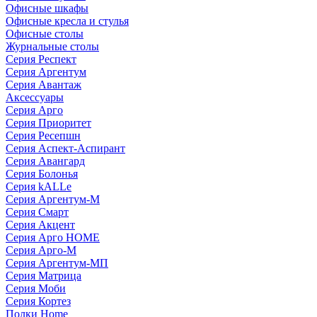
Офисные шкафы
Офисные кресла и стулья
Офисные столы
Журнальные столы
Серия Респект
Серия Аргентум
Серия Авантаж
Аксессуары
Серия Арго
Серия Приоритет
Серия Ресепшн
Серия Аспект-Аспирант
Серия Авангард
Серия Болонья
Серия kALLe
Серия Аргентум-М
Серия Смарт
Серия Акцент
Серия Арго HOME
Серия Арго-М
Серия Аргентум-МП
Серия Матрица
Серия Моби
Серия Кортез
Полки Home