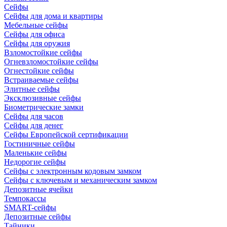
Сейфы
Сейфы для дома и квартиры
Мебельные сейфы
Сейфы для офиса
Сейфы для оружия
Взломостойкие сейфы
Огневзломостойкие сейфы
Огнестойкие сейфы
Встраиваемые сейфы
Элитные сейфы
Эксклюзивные сейфы
Биометрические замки
Сейфы для часов
Сейфы для денег
Сейфы Европейской сертификации
Гостиничные сейфы
Маленькие сейфы
Недорогие сейфы
Сейфы с электронным кодовым замком
Сейфы с ключевым и механическим замком
Депозитные ячейки
Темпокассы
SMART-сейфы
Депозитные сейфы
Тайники