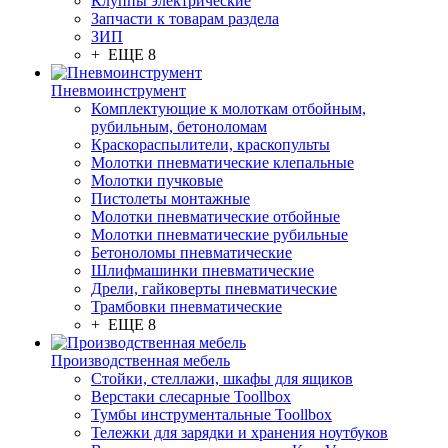
Клуппы электрические
Запчасти к товарам раздела
ЗИП
+ ЕЩЕ 8
Пневмоинструмент
Комплектующие к молоткам отбойным,
рубильным, бетоноломам
Краскораспылители, краскопульты
Молотки пневматические клепальные
Молотки пучковые
Пистолеты монтажные
Молотки пневматические отбойные
Молотки пневматические рубильные
Бетоноломы пневматические
Шлифмашинки пневматические
Дрели, гайковерты пневматические
Трамбовки пневматические
+ ЕЩЕ 8
Производственная мебель
Стойки, стеллажи, шкафы для ящиков
Верстаки слесарные Toollbox
Тумбы инструментальные Toollbox
Тележки для зарядки и хранения ноутбуков