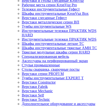
Верстаки и столы слесарные KronVuz
Рабочие места серии KronVuz Pro
Тележки инструментальные Гефест
Шкафы инструментальные KronVuz Box
Верстаки слесарные Гефест
Верстаки металлические серии ВП
Тумбы инструментальные WS
Инструментальные тележки ПРАКТИК WDS
HARD
Инструментальные тележки ПРАКТИК WDS
Шкафы инструментальные легкие ТС
Шкафы инструментальные тяжелые AMH TC
Тяжелые модульные шкафы серии HARD
Cпециализированная мебель
Аксессуары на перфорированный экран
Стулья промышленные
Столы сварщика, сварочные посты
Верстаки серии PROFI M
Тумбы инструментальные EXPERT T
Верстаки Constructor
Верстаки Fabrik
Верстаки Mechanic
Верстаки Self
Верстаки Technic
Дополнительное оборудование и аксессуары