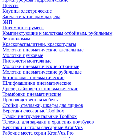
Прессы
Клуппы электрические
Запчасти к товарам раздела
ЗИП
Пневмоинструмент
Комплектующие к молоткам отбойным, рубильным,
бетоноломам
Краскораспылители, краскопульты
Молотки пневматические клепальные
Молотки пучковые
Пистолеты монтажные
Молотки пневматические отбойные
Молотки пневматические рубильные
Бетоноломы пневматические
Шлифмашинки пневматические
Дрели, гайковерты пневматические
Трамбовки пневматические
Производственная мебель
Стойки, стеллажи, шкафы для ящиков
Верстаки слесарные Toollbox
Тумбы инструментальные Toollbox
Тележки для зарядки и хранения ноутбуков
Верстаки и столы слесарные KronVuz
Рабочие места серии KronVuz Pro