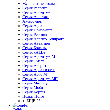
Журнальные столы
Серия Респект
Серия Аргентум
Серия Авантаж
Аксессуары
Серия Арго
Серия Приоритет
Серия Ресепшн
Серия Аспект-Аспирант
Серия Авангард
Серия Болонья
Серия kALLe
Серия Аргентум-М
Серия Смарт
Серия Акцент
Серия Арго HOME
Серия Арго-М
Серия Аргентум-МП
Серия Матрица
Серия Моби
Серия Кортез
Полки Home
+ ЕЩЕ 23
Сейфы