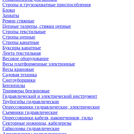
Стропы и грузозахватные приспособления
Блоки
Захваты
Ремни стяжные
Цепные талрепы, стяжки цепные
Стропы текстильные
Стропы цепные
Стропы канатные
Буксиры канатные
Лента текстильная
Весовое оборудование
Весы платформенные электронные
Весы крановые
Садовая техника
Снегоуборщики
Бензопилы
Триммеры бензиновые
Гидравлический и электрический инструмент
Трубогибы гидравлические
Опрессовщики гидравлические, электрические
Съемники гидравлические
Опрессовщики кабеля, наконечников, гильз
Секторные ножницы, кабелерезы
Гайколомы гидравлические
Арматурорезы гидравлические