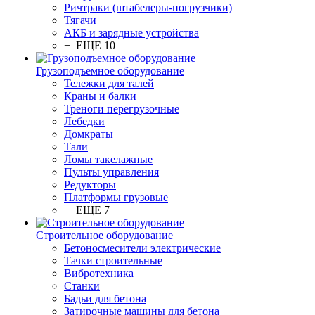
Ричтраки (штабелеры-погрузчики)
Тягачи
АКБ и зарядные устройства
+ ЕЩЕ 10
Грузоподъемное оборудование
Тележки для талей
Краны и балки
Треноги перегрузочные
Лебедки
Домкраты
Тали
Ломы такелажные
Пульты управления
Редукторы
Платформы грузовые
+ ЕЩЕ 7
Строительное оборудование
Бетоносмесители электрические
Тачки строительные
Вибротехника
Станки
Бадьи для бетона
Затирочные машины для бетона