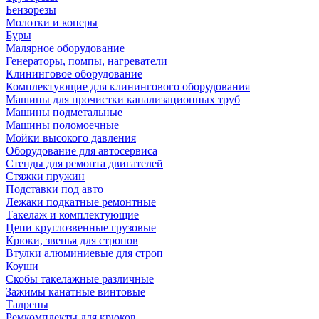
Бензорезы
Молотки и коперы
Буры
Малярное оборудование
Генераторы, помпы, нагреватели
Клининговое оборудование
Комплектующие для клинингового оборудования
Машины для прочистки канализационных труб
Машины подметальные
Машины поломоечные
Мойки высокого давления
Оборудование для автосервиса
Стенды для ремонта двигателей
Стяжки пружин
Подставки под авто
Лежаки подкатные ремонтные
Такелаж и комплектующие
Цепи круглозвенные грузовые
Крюки, звенья для стропов
Втулки алюминиевые для строп
Коуши
Скобы такелажные различные
Зажимы канатные винтовые
Талрепы
Ремкомплекты для крюков