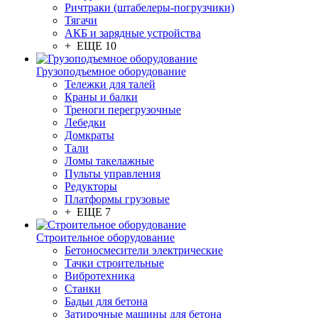
Ричтраки (штабелеры-погрузчики)
Тягачи
АКБ и зарядные устройства
+ ЕЩЕ 10
Грузоподъемное оборудование
Тележки для талей
Краны и балки
Треноги перегрузочные
Лебедки
Домкраты
Тали
Ломы такелажные
Пульты управления
Редукторы
Платформы грузовые
+ ЕЩЕ 7
Строительное оборудование
Бетоносмесители электрические
Тачки строительные
Вибротехника
Станки
Бадьи для бетона
Затирочные машины для бетона