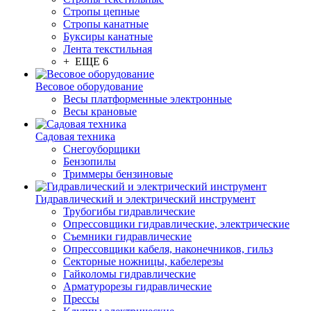
Стропы цепные
Стропы канатные
Буксиры канатные
Лента текстильная
+ ЕЩЕ 6
Весовое оборудование
Весы платформенные электронные
Весы крановые
Садовая техника
Снегоуборщики
Бензопилы
Триммеры бензиновые
Гидравлический и электрический инструмент
Трубогибы гидравлические
Опрессовщики гидравлические, электрические
Съемники гидравлические
Опрессовщики кабеля, наконечников, гильз
Секторные ножницы, кабелерезы
Гайколомы гидравлические
Арматурорезы гидравлические
Прессы