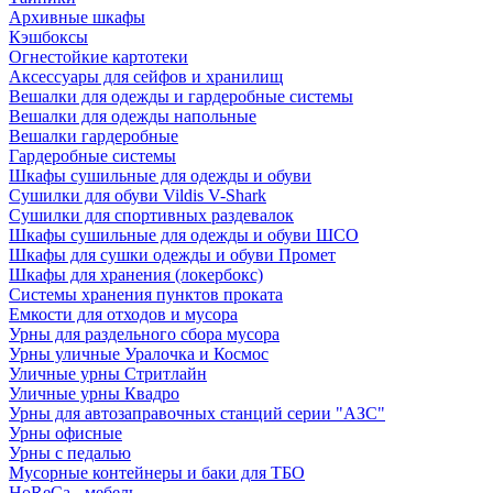
Архивные шкафы
Кэшбоксы
Огнестойкие картотеки
Аксессуары для сейфов и хранилищ
Вешалки для одежды и гардеробные системы
Вешалки для одежды напольные
Вешалки гардеробные
Гардеробные системы
Шкафы сушильные для одежды и обуви
Сушилки для обуви Vildis V-Shark
Сушилки для спортивных раздевалок
Шкафы сушильные для одежды и обуви ШСО
Шкафы для сушки одежды и обуви Промет
Шкафы для хранения (локербокс)
Системы хранения пунктов проката
Емкости для отходов и мусора
Урны для раздельного сбора мусора
Урны уличные Уралочка и Космос
Уличные урны Стритлайн
Уличные урны Квадро
Урны для автозаправочных станций серии "АЗС"
Урны офисные
Урны с педалью
Мусорные контейнеры и баки для ТБО
HoReCa - мебель