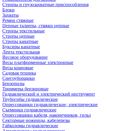
Стропы и грузозахватные приспособления
Блоки
Захваты
Ремни стяжные
Цепные талрепы, стяжки цепные
Стропы текстильные
Стропы цепные
Стропы канатные
Буксиры канатные
Лента текстильная
Весовое оборудование
Весы платформенные электронные
Весы крановые
Садовая техника
Снегоуборщики
Бензопилы
Триммеры бензиновые
Гидравлический и электрический инструмент
Трубогибы гидравлические
Опрессовщики гидравлические, электрические
Съемники гидравлические
Опрессовщики кабеля, наконечников, гильз
Секторные ножницы, кабелерезы
Гайколомы гидравлические
Арматурорезы гидравлические