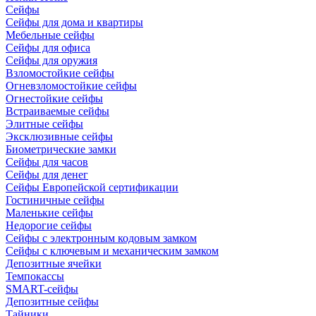
Сейфы
Сейфы для дома и квартиры
Мебельные сейфы
Сейфы для офиса
Сейфы для оружия
Взломостойкие сейфы
Огневзломостойкие сейфы
Огнестойкие сейфы
Встраиваемые сейфы
Элитные сейфы
Эксклюзивные сейфы
Биометрические замки
Сейфы для часов
Сейфы для денег
Сейфы Европейской сертификации
Гостиничные сейфы
Маленькие сейфы
Недорогие сейфы
Сейфы с электронным кодовым замком
Сейфы с ключевым и механическим замком
Депозитные ячейки
Темпокассы
SMART-сейфы
Депозитные сейфы
Тайники