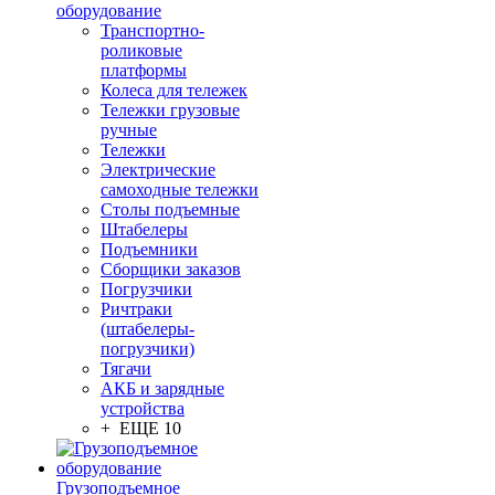
оборудование
Транспортно-
роликовые
платформы
Колеса для тележек
Тележки грузовые
ручные
Тележки
Электрические
самоходные тележки
Столы подъемные
Штабелеры
Подъемники
Сборщики заказов
Погрузчики
Ричтраки
(штабелеры-
погрузчики)
Тягачи
АКБ и зарядные
устройства
+ ЕЩЕ 10
Грузоподъемное