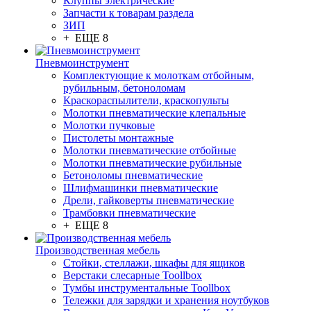
Клуппы электрические
Запчасти к товарам раздела
ЗИП
+ ЕЩЕ 8
Пневмоинструмент
Комплектующие к молоткам отбойным,
рубильным, бетоноломам
Краскораспылители, краскопульты
Молотки пневматические клепальные
Молотки пучковые
Пистолеты монтажные
Молотки пневматические отбойные
Молотки пневматические рубильные
Бетоноломы пневматические
Шлифмашинки пневматические
Дрели, гайковерты пневматические
Трамбовки пневматические
+ ЕЩЕ 8
Производственная мебель
Стойки, стеллажи, шкафы для ящиков
Верстаки слесарные Toollbox
Тумбы инструментальные Toollbox
Тележки для зарядки и хранения ноутбуков