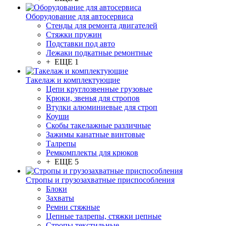
Оборудование для автосервиса
Стенды для ремонта двигателей
Стяжки пружин
Подставки под авто
Лежаки подкатные ремонтные
+ ЕЩЕ 1
Такелаж и комплектующие
Цепи круглозвенные грузовые
Крюки, звенья для стропов
Втулки алюминиевые для строп
Коуши
Скобы такелажные различные
Зажимы канатные винтовые
Талрепы
Ремкомплекты для крюков
+ ЕЩЕ 5
Стропы и грузозахватные приспособления
Блоки
Захваты
Ремни стяжные
Цепные талрепы, стяжки цепные
Стропы текстильные