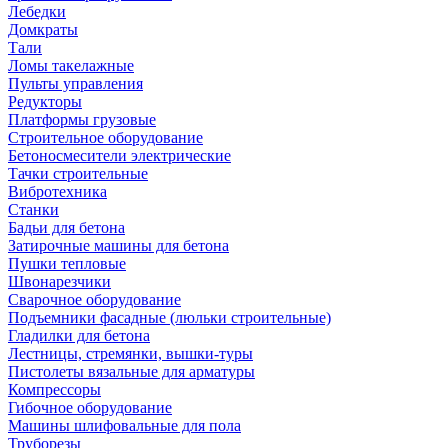
Лебедки
Домкраты
Тали
Ломы такелажные
Пульты управления
Редукторы
Платформы грузовые
Строительное оборудование
Бетоносмесители электрические
Тачки строительные
Вибротехника
Станки
Бадьи для бетона
Затирочные машины для бетона
Пушки тепловые
Швонарезчики
Сварочное оборудование
Подъемники фасадные (люльки строительные)
Гладилки для бетона
Лестницы, стремянки, вышки-туры
Пистолеты вязальные для арматуры
Компрессоры
Гибочное оборудование
Машины шлифовальные для пола
Труборезы