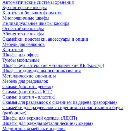
Автоматические системы хранения
Бухгалтерские шкафы
Картотеки больших форматов
Многоящичные шкафы
Индивидуальные шкафы кассира
Огнестойкие шкафы
Абонентские шкафы
Скамейки, подставки, аксессуары и опции
Мебель для балконов
Картотеки
Шкафы для офиса
Тумбы мобильные
Шкафы бухгалтерские металлические КБ (Контур)
Шкафы индивидуального пользования
Металлические ключницы
Мебель для раздевалок
Скамьи (настил - дерево)
Скамьи (настил - ЛДСП)
Скамьи (настил - пластик)
Скамья для раздевалок с сидением из дерева (разборные)
Скамейки для раздевалок с сидением из пластикового бруса
(разборные)
Шкафы для верхней одежды (ЛДСП)
Шкафы для одежды металлические (Локеры)
Медицинская мебель и изделия