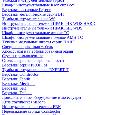
Тележки инструментальные Гефест
Шкафы инструментальные KronVuz Box
Верстаки слесарные Гефест
Верстаки металлические серии ВП
Тумбы инструментальные WS
Инструментальные тележки ПРАКТИК WDS HARD
Инструментальные тележки ПРАКТИК WDS
Шкафы инструментальные легкие ТС
Шкафы инструментальные тяжелые AMH TC
Тяжелые модульные шкафы серии HARD
Cпециализированная мебель
Аксессуары на перфорированный экран
Стулья промышленные
Столы сварщика, сварочные посты
Верстаки серии PROFI M
Тумбы инструментальные EXPERT T
Верстаки Constructor
Верстаки Fabrik
Верстаки Mechanic
Верстаки Self
Верстаки Technic
Дополнительное оборудование и аксессуары
Антистатическая мебель
Инструментальные тележки FBK
Передвижные стойки Constructor