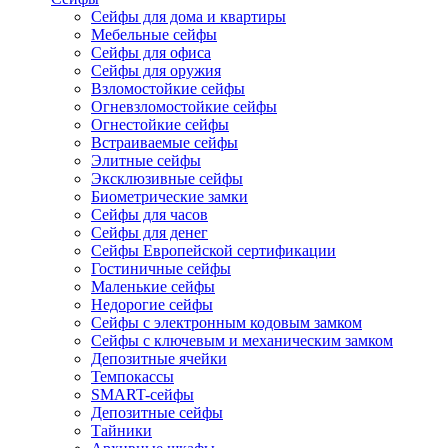
Сейфы для дома и квартиры
Мебельные сейфы
Сейфы для офиса
Сейфы для оружия
Взломостойкие сейфы
Огневзломостойкие сейфы
Огнестойкие сейфы
Встраиваемые сейфы
Элитные сейфы
Эксклюзивные сейфы
Биометрические замки
Сейфы для часов
Сейфы для денег
Сейфы Европейской сертификации
Гостиничные сейфы
Маленькие сейфы
Недорогие сейфы
Сейфы с электронным кодовым замком
Сейфы с ключевым и механическим замком
Депозитные ячейки
Темпокассы
SMART-сейфы
Депозитные сейфы
Тайники