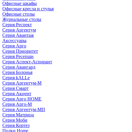
Офисные шкафы
Офисные кресла и стулья
Офисные столы
Журнальные столы
Серия Респект
Серия Аргентум
Серия Авантаж
Аксессуары
Серия Арго
Серия Приоритет
Серия Ресепшн
Серия Аспект-Аспирант
Серия Авангард
Серия Болонья
Серия kALLe
Серия Аргентум-М
Серия Смарт
Серия Акцент
Серия Арго HOME
Серия Арго-М
Серия Аргентум-МП
Серия Матрица
Серия Моби
Серия Кортез
Полки Home