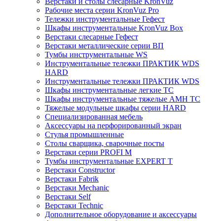
Верстаки и столы слесарные KronVuz
Рабочие места серии KronVuz Pro
Тележки инструментальные Гефест
Шкафы инструментальные KronVuz Box
Верстаки слесарные Гефест
Верстаки металлические серии ВП
Тумбы инструментальные WS
Инструментальные тележки ПРАКТИК WDS
HARD
Инструментальные тележки ПРАКТИК WDS
Шкафы инструментальные легкие ТС
Шкафы инструментальные тяжелые AMH TC
Тяжелые модульные шкафы серии HARD
Cпециализированная мебель
Аксессуары на перфорированный экран
Стулья промышленные
Столы сварщика, сварочные посты
Верстаки серии PROFI M
Тумбы инструментальные EXPERT T
Верстаки Constructor
Верстаки Fabrik
Верстаки Mechanic
Верстаки Self
Верстаки Technic
Дополнительное оборудование и аксессуары