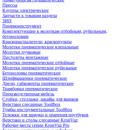
Прессы
Клуппы электрические
Запчасти к товарам раздела
ЗИП
Пневмоинструмент
Комплектующие к молоткам отбойным, рубильным,
бетоноломам
Краскораспылители, краскопульты
Молотки пневматические клепальные
Молотки пучковые
Пистолеты монтажные
Молотки пневматические отбойные
Молотки пневматические рубильные
Бетоноломы пневматические
Шлифмашинки пневматические
Дрели, гайковерты пневматические
Трамбовки пневматические
Производственная мебель
Стойки, стеллажи, шкафы для ящиков
Верстаки слесарные Toollbox
Тумбы инструментальные Toollbox
Тележки для зарядки и хранения ноутбуков
Верстаки и столы слесарные KronVuz
Рабочие места серии KronVuz Pro