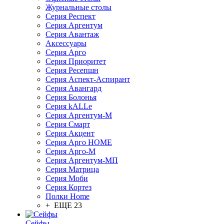
Журнальные столы
Серия Респект
Серия Аргентум
Серия Авантаж
Аксессуары
Серия Арго
Серия Приоритет
Серия Ресепшн
Серия Аспект-Аспирант
Серия Авангард
Серия Болонья
Серия kALLe
Серия Аргентум-М
Серия Смарт
Серия Акцент
Серия Арго HOME
Серия Арго-М
Серия Аргентум-МП
Серия Матрица
Серия Моби
Серия Кортез
Полки Home
+ ЕЩЕ 23
Сейфы