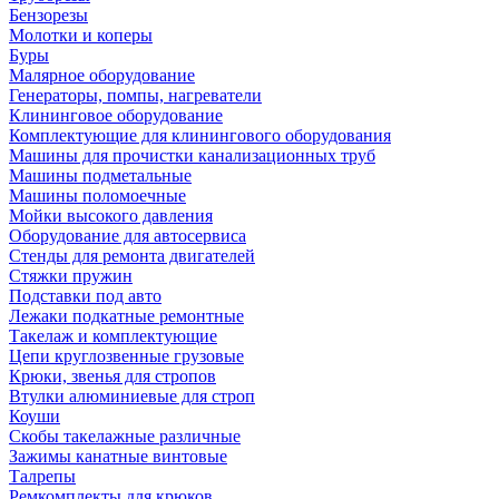
Бензорезы
Молотки и коперы
Буры
Малярное оборудование
Генераторы, помпы, нагреватели
Клининговое оборудование
Комплектующие для клинингового оборудования
Машины для прочистки канализационных труб
Машины подметальные
Машины поломоечные
Мойки высокого давления
Оборудование для автосервиса
Стенды для ремонта двигателей
Стяжки пружин
Подставки под авто
Лежаки подкатные ремонтные
Такелаж и комплектующие
Цепи круглозвенные грузовые
Крюки, звенья для стропов
Втулки алюминиевые для строп
Коуши
Скобы такелажные различные
Зажимы канатные винтовые
Талрепы
Ремкомплекты для крюков