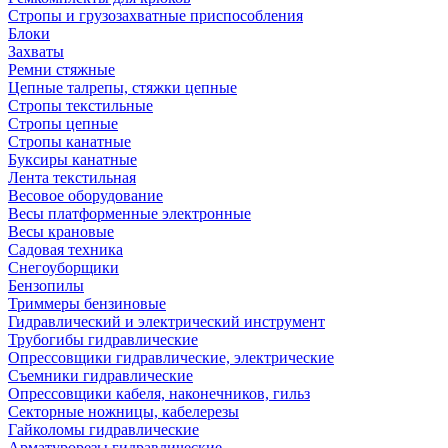
Стропы и грузозахватные приспособления
Блоки
Захваты
Ремни стяжные
Цепные талрепы, стяжки цепные
Стропы текстильные
Стропы цепные
Стропы канатные
Буксиры канатные
Лента текстильная
Весовое оборудование
Весы платформенные электронные
Весы крановые
Садовая техника
Снегоуборщики
Бензопилы
Триммеры бензиновые
Гидравлический и электрический инструмент
Трубогибы гидравлические
Опрессовщики гидравлические, электрические
Съемники гидравлические
Опрессовщики кабеля, наконечников, гильз
Секторные ножницы, кабелерезы
Гайколомы гидравлические
Арматурорезы гидравлические