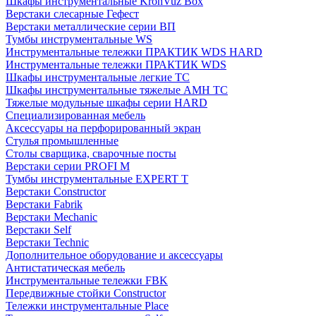
Шкафы инструментальные KronVuz Box
Верстаки слесарные Гефест
Верстаки металлические серии ВП
Тумбы инструментальные WS
Инструментальные тележки ПРАКТИК WDS HARD
Инструментальные тележки ПРАКТИК WDS
Шкафы инструментальные легкие ТС
Шкафы инструментальные тяжелые AMH TC
Тяжелые модульные шкафы серии HARD
Cпециализированная мебель
Аксессуары на перфорированный экран
Стулья промышленные
Столы сварщика, сварочные посты
Верстаки серии PROFI M
Тумбы инструментальные EXPERT T
Верстаки Constructor
Верстаки Fabrik
Верстаки Mechanic
Верстаки Self
Верстаки Technic
Дополнительное оборудование и аксессуары
Антистатическая мебель
Инструментальные тележки FBK
Передвижные стойки Constructor
Тележки инструментальные Place