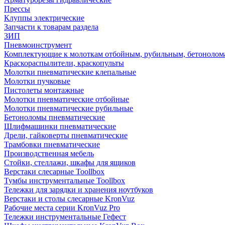
Прессы
Клуппы электрические
Запчасти к товарам раздела
ЗИП
Пневмоинструмент
Комплектующие к молоткам отбойным, рубильным, бетонолом
Краскораспылители, краскопульты
Молотки пневматические клепальные
Молотки пучковые
Пистолеты монтажные
Молотки пневматические отбойные
Молотки пневматические рубильные
Бетоноломы пневматические
Шлифмашинки пневматические
Дрели, гайковерты пневматические
Трамбовки пневматические
Производственная мебель
Стойки, стеллажи, шкафы для ящиков
Верстаки слесарные Toollbox
Тумбы инструментальные Toollbox
Тележки для зарядки и хранения ноутбуков
Верстаки и столы слесарные KronVuz
Рабочие места серии KronVuz Pro
Тележки инструментальные Гефест