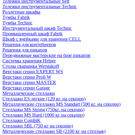
Тележки инструментальные Self
Тележки инструментальные Technic
Роллетные шкафы
Тумбы Fabrik
Тумбы Technic
Инструментальный шкаф Technic
Промышленный шкаф Fabrik
Шкаф с ячейками для хранения CELL
Решения для контейнеров
Решения для пикапов
Передвижные мастерские на базе пикапов
Системы хранения Helper
Столы сварщика Werstakoff
Верстаки серии EXPERT WS
Верстаки серии Profi W
Верстаки серии MASTER
Верстаки серии Garage
Металлические стеллажи
Стеллажи ES легкие (120 кг. на секцию)
Металлические стеллажи MS Standart (500 кг. на секцию)
Стеллажи MS Strong (750кг. на секцию)
Стеллажи MS Hard (1000 кг на секцию)
Стеллажи CombiK
Стеллажи SBL (750 кг на секцию)
Металлические стеллажи SB (2100 кг на стеллаж)