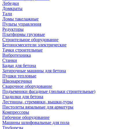
Лебедки
Домкраты
Тали
Ломы такелажные
Пульты управления
Редукторы
Платформы грузовые
Строительное оборудование
Бетоносмесители электрические
Тачки строительные
Вибротехника
Станки
Бадьи для бетона
Затирочные машины для бетона
Пушки тепловые
Швонарезчики
Сварочное оборудование
Подъемники фасадные (люльки строительные)
Гладилки для бетона
Лестницы, стремянки, вышки-туры
Пистолеты вязальные для арматуры
Компрессоры
Гибочное оборудование
Машины шлифовальные для пола
Труборезы