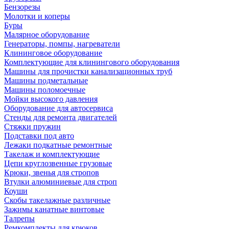
Бензорезы
Молотки и коперы
Буры
Малярное оборудование
Генераторы, помпы, нагреватели
Клининговое оборудование
Комплектующие для клинингового оборудования
Машины для прочистки канализационных труб
Машины подметальные
Машины поломоечные
Мойки высокого давления
Оборудование для автосервиса
Стенды для ремонта двигателей
Стяжки пружин
Подставки под авто
Лежаки подкатные ремонтные
Такелаж и комплектующие
Цепи круглозвенные грузовые
Крюки, звенья для стропов
Втулки алюминиевые для строп
Коуши
Скобы такелажные различные
Зажимы канатные винтовые
Талрепы
Ремкомплекты для крюков