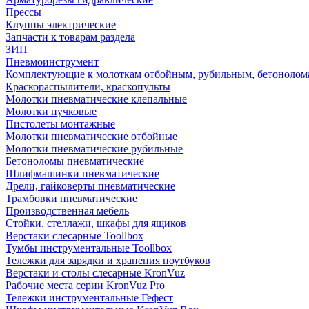
Прессы
Клуппы электрические
Запчасти к товарам раздела
ЗИП
Пневмоинструмент
Комплектующие к молоткам отбойным, рубильным, бетонолом
Краскораспылители, краскопульты
Молотки пневматические клепальные
Молотки пучковые
Пистолеты монтажные
Молотки пневматические отбойные
Молотки пневматические рубильные
Бетоноломы пневматические
Шлифмашинки пневматические
Дрели, гайковерты пневматические
Трамбовки пневматические
Производственная мебель
Стойки, стеллажи, шкафы для ящиков
Верстаки слесарные Toollbox
Тумбы инструментальные Toollbox
Тележки для зарядки и хранения ноутбуков
Верстаки и столы слесарные KronVuz
Рабочие места серии KronVuz Pro
Тележки инструментальные Гефест