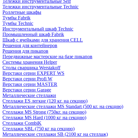
Тележки инструментальные Self
Тележки инструментальные Technic
Роллетные шкафы
Тумбы Fabrik
Тумбы Technic
Инструментальный шкаф Technic
Промышленный шкаф Fabrik
Шкаф с ячейками для хранения CELL
Решения для контейнеров
Решения для пикапов
Передвижные мастерские на базе пикапов
Системы хранения Helper
Столы сварщика Werstakoff
Верстаки серии EXPERT WS
Верстаки серии Profi W
Верстаки серии MASTER
Верстаки серии Garage
Металлические стеллажи
Стеллажи ES легкие (120 кг. на секцию)
Металлические стеллажи MS Standart (500 кг. на секцию)
Стеллажи MS Strong (750кг. на секцию)
Стеллажи MS Hard (1000 кг на секцию)
Стеллажи CombiK
Стеллажи SBL (750 кг на секцию)
Металлические стеллажи SB (2100 кг на стеллаж)