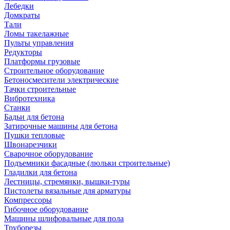
Лебедки
Домкраты
Тали
Ломы такелажные
Пульты управления
Редукторы
Платформы грузовые
Строительное оборудование
Бетоносмесители электрические
Тачки строительные
Вибротехника
Станки
Бадьи для бетона
Затирочные машины для бетона
Пушки тепловые
Швонарезчики
Сварочное оборудование
Подъемники фасадные (люльки строительные)
Гладилки для бетона
Лестницы, стремянки, вышки-туры
Пистолеты вязальные для арматуры
Компрессоры
Гибочное оборудование
Машины шлифовальные для пола
Труборезы