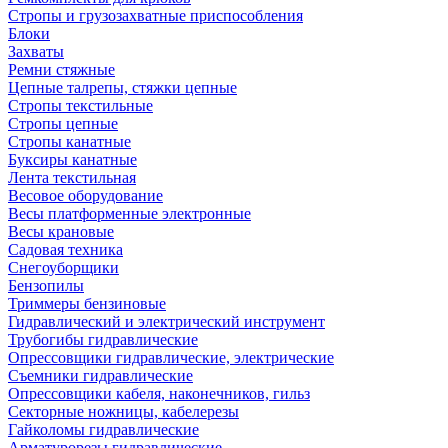
Стропы и грузозахватные приспособления
Блоки
Захваты
Ремни стяжные
Цепные талрепы, стяжки цепные
Стропы текстильные
Стропы цепные
Стропы канатные
Буксиры канатные
Лента текстильная
Весовое оборудование
Весы платформенные электронные
Весы крановые
Садовая техника
Снегоуборщики
Бензопилы
Триммеры бензиновые
Гидравлический и электрический инструмент
Трубогибы гидравлические
Опрессовщики гидравлические, электрические
Съемники гидравлические
Опрессовщики кабеля, наконечников, гильз
Секторные ножницы, кабелерезы
Гайколомы гидравлические
Арматурорезы гидравлические