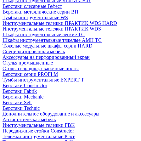
Шкафы инструментальные KronVuz Box
Верстаки слесарные Гефест
Верстаки металлические серии ВП
Тумбы инструментальные WS
Инструментальные тележки ПРАКТИК WDS HARD
Инструментальные тележки ПРАКТИК WDS
Шкафы инструментальные легкие ТС
Шкафы инструментальные тяжелые AMH TC
Тяжелые модульные шкафы серии HARD
Cпециализированная мебель
Аксессуары на перфорированный экран
Стулья промышленные
Столы сварщика, сварочные посты
Верстаки серии PROFI M
Тумбы инструментальные EXPERT T
Верстаки Constructor
Верстаки Fabrik
Верстаки Mechanic
Верстаки Self
Верстаки Technic
Дополнительное оборудование и аксессуары
Антистатическая мебель
Инструментальные тележки FBK
Передвижные стойки Constructor
Тележки инструментальные Place