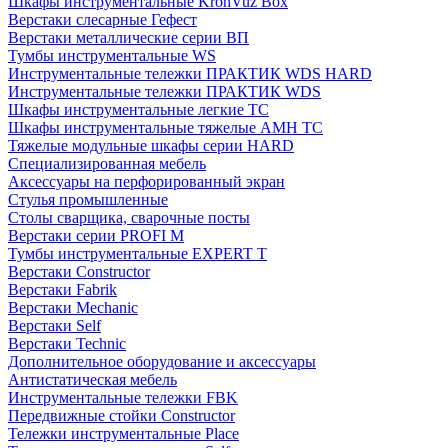
Шкафы инструментальные KronVuz Box
Верстаки слесарные Гефест
Верстаки металлические серии ВП
Тумбы инструментальные WS
Инструментальные тележки ПРАКТИК WDS HARD
Инструментальные тележки ПРАКТИК WDS
Шкафы инструментальные легкие ТС
Шкафы инструментальные тяжелые AMH TC
Тяжелые модульные шкафы серии HARD
Cпециализированная мебель
Аксессуары на перфорированный экран
Стулья промышленные
Столы сварщика, сварочные посты
Верстаки серии PROFI M
Тумбы инструментальные EXPERT T
Верстаки Constructor
Верстаки Fabrik
Верстаки Mechanic
Верстаки Self
Верстаки Technic
Дополнительное оборудование и аксессуары
Антистатическая мебель
Инструментальные тележки FBK
Передвижные стойки Constructor
Тележки инструментальные Place