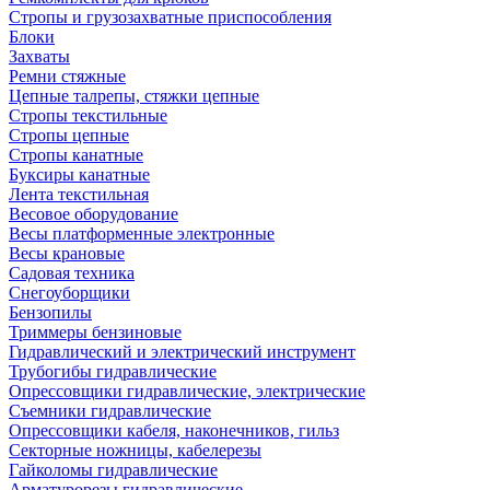
Стропы и грузозахватные приспособления
Блоки
Захваты
Ремни стяжные
Цепные талрепы, стяжки цепные
Стропы текстильные
Стропы цепные
Стропы канатные
Буксиры канатные
Лента текстильная
Весовое оборудование
Весы платформенные электронные
Весы крановые
Садовая техника
Снегоуборщики
Бензопилы
Триммеры бензиновые
Гидравлический и электрический инструмент
Трубогибы гидравлические
Опрессовщики гидравлические, электрические
Съемники гидравлические
Опрессовщики кабеля, наконечников, гильз
Секторные ножницы, кабелерезы
Гайколомы гидравлические
Арматурорезы гидравлические