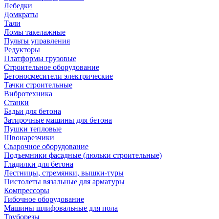
Лебедки
Домкраты
Тали
Ломы такелажные
Пульты управления
Редукторы
Платформы грузовые
Строительное оборудование
Бетоносмесители электрические
Тачки строительные
Вибротехника
Станки
Бадьи для бетона
Затирочные машины для бетона
Пушки тепловые
Швонарезчики
Сварочное оборудование
Подъемники фасадные (люльки строительные)
Гладилки для бетона
Лестницы, стремянки, вышки-туры
Пистолеты вязальные для арматуры
Компрессоры
Гибочное оборудование
Машины шлифовальные для пола
Труборезы