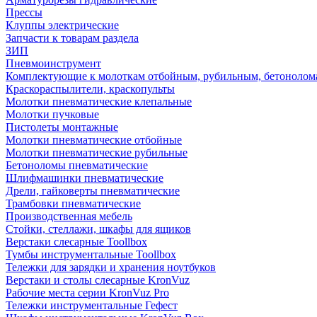
Прессы
Клуппы электрические
Запчасти к товарам раздела
ЗИП
Пневмоинструмент
Комплектующие к молоткам отбойным, рубильным, бетонолом
Краскораспылители, краскопульты
Молотки пневматические клепальные
Молотки пучковые
Пистолеты монтажные
Молотки пневматические отбойные
Молотки пневматические рубильные
Бетоноломы пневматические
Шлифмашинки пневматические
Дрели, гайковерты пневматические
Трамбовки пневматические
Производственная мебель
Стойки, стеллажи, шкафы для ящиков
Верстаки слесарные Toollbox
Тумбы инструментальные Toollbox
Тележки для зарядки и хранения ноутбуков
Верстаки и столы слесарные KronVuz
Рабочие места серии KronVuz Pro
Тележки инструментальные Гефест