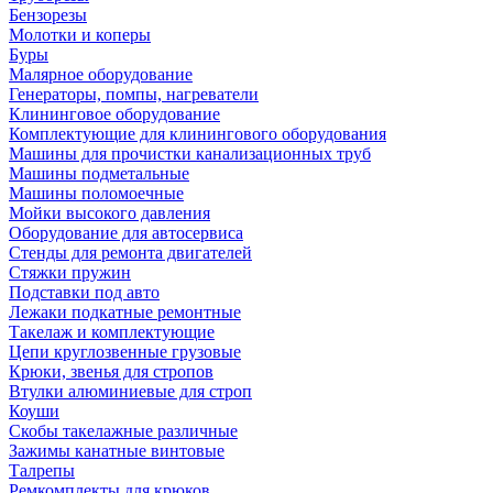
Бензорезы
Молотки и коперы
Буры
Малярное оборудование
Генераторы, помпы, нагреватели
Клининговое оборудование
Комплектующие для клинингового оборудования
Машины для прочистки канализационных труб
Машины подметальные
Машины поломоечные
Мойки высокого давления
Оборудование для автосервиса
Стенды для ремонта двигателей
Стяжки пружин
Подставки под авто
Лежаки подкатные ремонтные
Такелаж и комплектующие
Цепи круглозвенные грузовые
Крюки, звенья для стропов
Втулки алюминиевые для строп
Коуши
Скобы такелажные различные
Зажимы канатные винтовые
Талрепы
Ремкомплекты для крюков