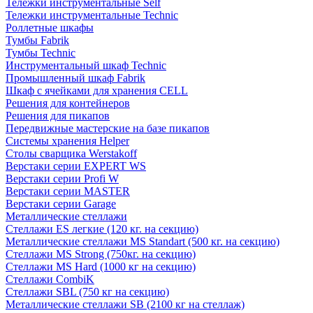
Тележки инструментальные Self
Тележки инструментальные Technic
Роллетные шкафы
Тумбы Fabrik
Тумбы Technic
Инструментальный шкаф Technic
Промышленный шкаф Fabrik
Шкаф с ячейками для хранения CELL
Решения для контейнеров
Решения для пикапов
Передвижные мастерские на базе пикапов
Системы хранения Helper
Столы сварщика Werstakoff
Верстаки серии EXPERT WS
Верстаки серии Profi W
Верстаки серии MASTER
Верстаки серии Garage
Металлические стеллажи
Стеллажи ES легкие (120 кг. на секцию)
Металлические стеллажи MS Standart (500 кг. на секцию)
Стеллажи MS Strong (750кг. на секцию)
Стеллажи MS Hard (1000 кг на секцию)
Стеллажи CombiK
Стеллажи SBL (750 кг на секцию)
Металлические стеллажи SB (2100 кг на стеллаж)