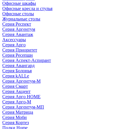
Офисные шкафы
Офисные кресла и стулья
Офисные столы
Журнальные столы
Серия Респект
Серия Аргентум
Серия Авантаж
Аксессуары
Серия Арго
Серия Приоритет
Серия Ресепшн
Серия Аспект-Аспирант
Серия Авангард
Серия Болонья
Серия kALLe
Серия Аргентум-М
Серия Смарт
Серия Акцент
Серия Арго HOME
Серия Арго-М
Серия Аргентум-МП
Серия Матрица
Серия Моби
Серия Кортез
Полки Home