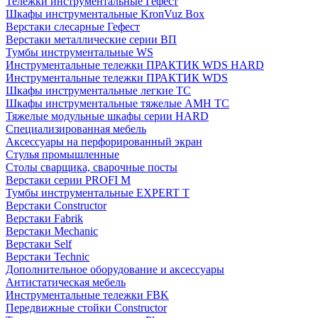
Тележки инструментальные Гефест
Шкафы инструментальные KronVuz Box
Верстаки слесарные Гефест
Верстаки металлические серии ВП
Тумбы инструментальные WS
Инструментальные тележки ПРАКТИК WDS HARD
Инструментальные тележки ПРАКТИК WDS
Шкафы инструментальные легкие ТС
Шкафы инструментальные тяжелые AMH TC
Тяжелые модульные шкафы серии HARD
Cпециализированная мебель
Аксессуары на перфорированный экран
Стулья промышленные
Столы сварщика, сварочные посты
Верстаки серии PROFI M
Тумбы инструментальные EXPERT T
Верстаки Constructor
Верстаки Fabrik
Верстаки Mechanic
Верстаки Self
Верстаки Technic
Дополнительное оборудование и аксессуары
Антистатическая мебель
Инструментальные тележки FBK
Передвижные стойки Constructor