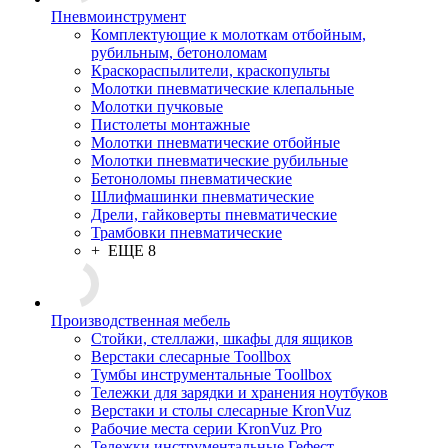
Пневмоинструмент
Комплектующие к молоткам отбойным,
рубильным, бетоноломам
Краскораспылители, краскопульты
Молотки пневматические клепальные
Молотки пучковые
Пистолеты монтажные
Молотки пневматические отбойные
Молотки пневматические рубильные
Бетоноломы пневматические
Шлифмашинки пневматические
Дрели, гайковерты пневматические
Трамбовки пневматические
+ ЕЩЕ 8
Производственная мебель
Стойки, стеллажи, шкафы для ящиков
Верстаки слесарные Toollbox
Тумбы инструментальные Toollbox
Тележки для зарядки и хранения ноутбуков
Верстаки и столы слесарные KronVuz
Рабочие места серии KronVuz Pro
Тележки инструментальные Гефест