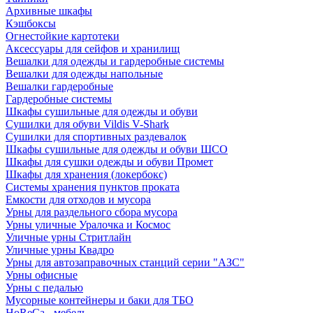
Архивные шкафы
Кэшбоксы
Огнестойкие картотеки
Аксессуары для сейфов и хранилищ
Вешалки для одежды и гардеробные системы
Вешалки для одежды напольные
Вешалки гардеробные
Гардеробные системы
Шкафы сушильные для одежды и обуви
Сушилки для обуви Vildis V-Shark
Сушилки для спортивных раздевалок
Шкафы сушильные для одежды и обуви ШСО
Шкафы для сушки одежды и обуви Промет
Шкафы для хранения (локербокс)
Системы хранения пунктов проката
Емкости для отходов и мусора
Урны для раздельного сбора мусора
Урны уличные Уралочка и Космос
Уличные урны Стритлайн
Уличные урны Квадро
Урны для автозаправочных станций серии "АЗС"
Урны офисные
Урны с педалью
Мусорные контейнеры и баки для ТБО
HoReCa - мебель