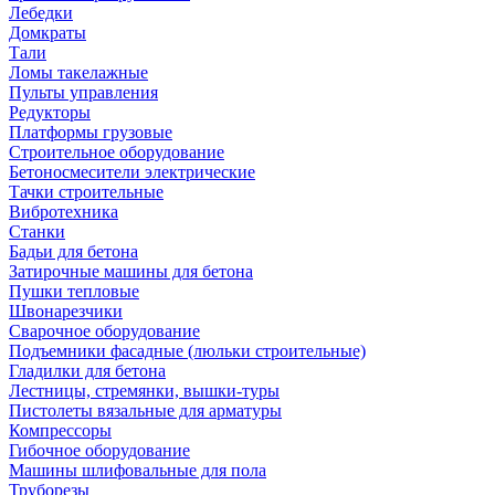
Лебедки
Домкраты
Тали
Ломы такелажные
Пульты управления
Редукторы
Платформы грузовые
Строительное оборудование
Бетоносмесители электрические
Тачки строительные
Вибротехника
Станки
Бадьи для бетона
Затирочные машины для бетона
Пушки тепловые
Швонарезчики
Сварочное оборудование
Подъемники фасадные (люльки строительные)
Гладилки для бетона
Лестницы, стремянки, вышки-туры
Пистолеты вязальные для арматуры
Компрессоры
Гибочное оборудование
Машины шлифовальные для пола
Труборезы