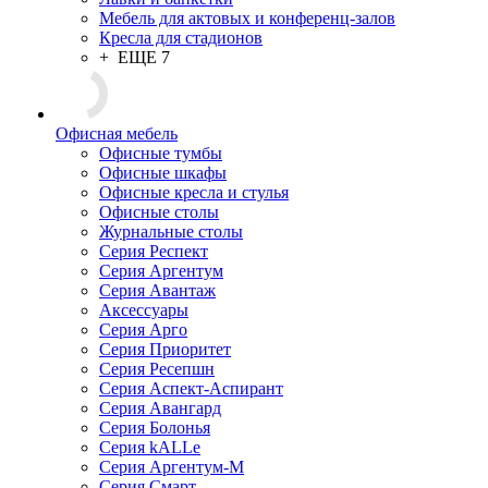
Мебель для актовых и конференц-залов
Кресла для стадионов
+ ЕЩЕ 7
Офисная мебель
Офисные тумбы
Офисные шкафы
Офисные кресла и стулья
Офисные столы
Журнальные столы
Серия Респект
Серия Аргентум
Серия Авантаж
Аксессуары
Серия Арго
Серия Приоритет
Серия Ресепшн
Серия Аспект-Аспирант
Серия Авангард
Серия Болонья
Серия kALLe
Серия Аргентум-М
Серия Смарт