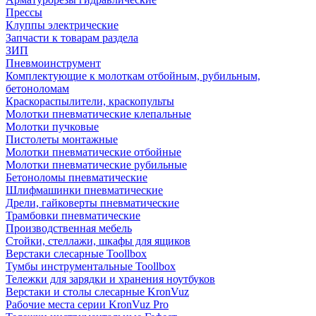
Прессы
Клуппы электрические
Запчасти к товарам раздела
ЗИП
Пневмоинструмент
Комплектующие к молоткам отбойным, рубильным,
бетоноломам
Краскораспылители, краскопульты
Молотки пневматические клепальные
Молотки пучковые
Пистолеты монтажные
Молотки пневматические отбойные
Молотки пневматические рубильные
Бетоноломы пневматические
Шлифмашинки пневматические
Дрели, гайковерты пневматические
Трамбовки пневматические
Производственная мебель
Стойки, стеллажи, шкафы для ящиков
Верстаки слесарные Toollbox
Тумбы инструментальные Toollbox
Тележки для зарядки и хранения ноутбуков
Верстаки и столы слесарные KronVuz
Рабочие места серии KronVuz Pro