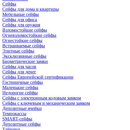
Сейфы
Сейфы для дома и квартиры
Мебельные сейфы
Сейфы для офиса
Сейфы для оружия
Взломостойкие сейфы
Огневзломостойкие сейфы
Огнестойкие сейфы
Встраиваемые сейфы
Элитные сейфы
Эксклюзивные сейфы
Биометрические замки
Сейфы для часов
Сейфы для денег
Сейфы Европейской сертификации
Гостиничные сейфы
Маленькие сейфы
Недорогие сейфы
Сейфы с электронным кодовым замком
Сейфы с ключевым и механическим замком
Депозитные ячейки
Темпокассы
SMART-сейфы
Депозитные сейфы
Тайники