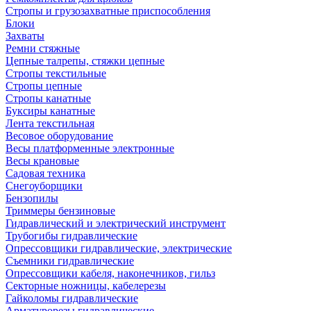
Стропы и грузозахватные приспособления
Блоки
Захваты
Ремни стяжные
Цепные талрепы, стяжки цепные
Стропы текстильные
Стропы цепные
Стропы канатные
Буксиры канатные
Лента текстильная
Весовое оборудование
Весы платформенные электронные
Весы крановые
Садовая техника
Снегоуборщики
Бензопилы
Триммеры бензиновые
Гидравлический и электрический инструмент
Трубогибы гидравлические
Опрессовщики гидравлические, электрические
Съемники гидравлические
Опрессовщики кабеля, наконечников, гильз
Секторные ножницы, кабелерезы
Гайколомы гидравлические
Арматурорезы гидравлические