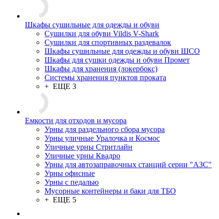
Шкафы сушильные для одежды и обуви
Сушилки для обуви Vildis V-Shark
Сушилки для спортивных раздевалок
Шкафы сушильные для одежды и обуви ШСО
Шкафы для сушки одежды и обуви Промет
Шкафы для хранения (локербокс)
Системы хранения пунктов проката
+ ЕЩЕ 3
Емкости для отходов и мусора
Урны для раздельного сбора мусора
Урны уличные Уралочка и Космос
Уличные урны Стритлайн
Уличные урны Квадро
Урны для автозаправочных станций серии "АЗС"
Урны офисные
Урны с педалью
Мусорные контейнеры и баки для ТБО
+ ЕЩЕ 5