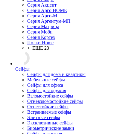
Серия Акцент
Серия Арго HOME
Серия Арго-М
Серия Аргентум-МП
Серия Матрица
Серия Моби
Серия Кортез
Полки Home
+ ЕЩЕ 23
Сейфы
Сейфы для дома и квартиры
Мебельные сейфы
Сейфы для офиса
Сейфы для оружия
Взломостойкие сейфы
Огневзломостойкие сейфы
Огнестойкие сейфы
Встраиваемые сейфы
Элитные сейфы
Эксклюзивные сейфы
Биометрические замки
Сейфы для часов