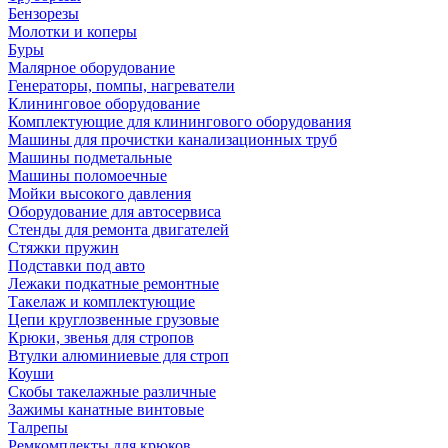
Бензорезы
Молотки и коперы
Буры
Малярное оборудование
Генераторы, помпы, нагреватели
Клининговое оборудование
Комплектующие для клинингового оборудования
Машины для прочистки канализационных труб
Машины подметальные
Машины поломоечные
Мойки высокого давления
Оборудование для автосервиса
Стенды для ремонта двигателей
Стяжки пружин
Подставки под авто
Лежаки подкатные ремонтные
Такелаж и комплектующие
Цепи круглозвенные грузовые
Крюки, звенья для стропов
Втулки алюминиевые для строп
Коуши
Скобы такелажные различные
Зажимы канатные винтовые
Талрепы
Ремкомплекты для крюков