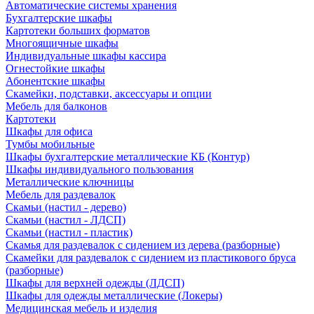
Автоматические системы хранения
Бухгалтерские шкафы
Картотеки больших форматов
Многоящичные шкафы
Индивидуальные шкафы кассира
Огнестойкие шкафы
Абонентские шкафы
Скамейки, подставки, аксессуары и опции
Мебель для балконов
Картотеки
Шкафы для офиса
Тумбы мобильные
Шкафы бухгалтерские металлические КБ (Контур)
Шкафы индивидуального пользования
Металлические ключницы
Мебель для раздевалок
Скамьи (настил - дерево)
Скамьи (настил - ЛДСП)
Скамьи (настил - пластик)
Скамья для раздевалок с сидением из дерева (разборные)
Скамейки для раздевалок с сидением из пластикового бруса
(разборные)
Шкафы для верхней одежды (ЛДСП)
Шкафы для одежды металлические (Локеры)
Медицинская мебель и изделия