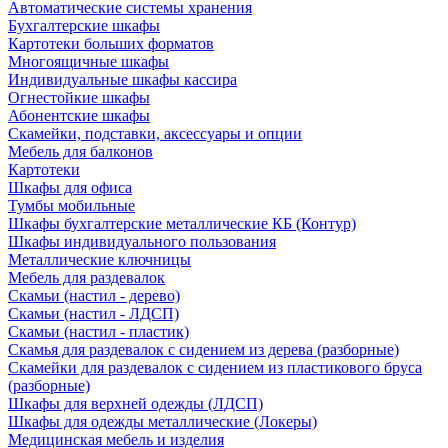
Автоматические системы хранения
Бухгалтерские шкафы
Картотеки больших форматов
Многоящичные шкафы
Индивидуальные шкафы кассира
Огнестойкие шкафы
Абонентские шкафы
Скамейки, подставки, аксессуары и опции
Мебель для балконов
Картотеки
Шкафы для офиса
Тумбы мобильные
Шкафы бухгалтерские металлические КБ (Контур)
Шкафы индивидуального пользования
Металлические ключницы
Мебель для раздевалок
Скамьи (настил - дерево)
Скамьи (настил - ЛДСП)
Скамьи (настил - пластик)
Скамья для раздевалок с сидением из дерева (разборные)
Скамейки для раздевалок с сидением из пластикового бруса
(разборные)
Шкафы для верхней одежды (ЛДСП)
Шкафы для одежды металлические (Локеры)
Медицинская мебель и изделия