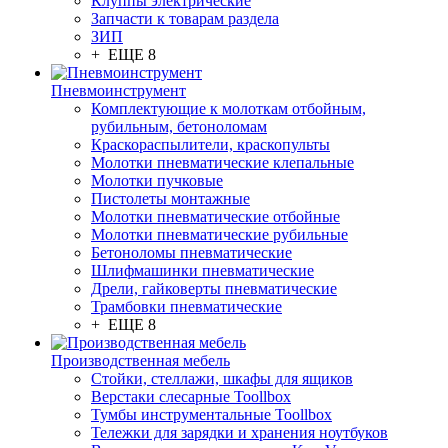
Клуппы электрические
Запчасти к товарам раздела
ЗИП
+ ЕЩЕ 8
Пневмоинструмент
Комплектующие к молоткам отбойным,
рубильным, бетоноломам
Краскораспылители, краскопульты
Молотки пневматические клепальные
Молотки пучковые
Пистолеты монтажные
Молотки пневматические отбойные
Молотки пневматические рубильные
Бетоноломы пневматические
Шлифмашинки пневматические
Дрели, гайковерты пневматические
Трамбовки пневматические
+ ЕЩЕ 8
Производственная мебель
Стойки, стеллажи, шкафы для ящиков
Верстаки слесарные Toollbox
Тумбы инструментальные Toollbox
Тележки для зарядки и хранения ноутбуков