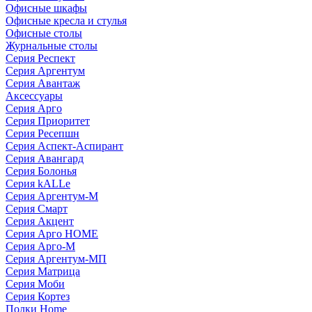
Офисные шкафы
Офисные кресла и стулья
Офисные столы
Журнальные столы
Серия Респект
Серия Аргентум
Серия Авантаж
Аксессуары
Серия Арго
Серия Приоритет
Серия Ресепшн
Серия Аспект-Аспирант
Серия Авангард
Серия Болонья
Серия kALLe
Серия Аргентум-М
Серия Смарт
Серия Акцент
Серия Арго HOME
Серия Арго-М
Серия Аргентум-МП
Серия Матрица
Серия Моби
Серия Кортез
Полки Home