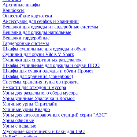
Архивные шкафы
Кэшбоксы
Огнестойкие картотеки
Аксессуары для сейфов и хранилищ
Вешалки для одежды и гардеробные системы
Вешалки для одежды напольные
Вешалки гардеробные
Гардеробные системы
Шкафы сушильные для одежды и обуви
Сушилки для обуви Vildis V-Shark
Сушилки для спортивных раздевалок
Шкафы сушильные для одежды и обуви ШСО
Шкафы для сушки одежды и обуви Промет
Шкафы для хранения (локербокс)
Системы хранения пунктов проката
Емкости для отходов и мусора
Урны для раздельного сбора мусора
Урны уличные Уралочка и Космос
Уличные урны Стритлайн
Уличные урны Квадро
Урны для автозаправочных станций серии "АЗС"
Урны офисные
Урны с педалью
Мусорные контейнеры и баки для ТБО
HoReCa - мебель