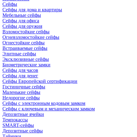
Сейфы
Сейфы для дома и квартиры
Мебельные сейфы
Сейфы для офиса
Сейфы для оружия
Взломостойкие сейфы
Огневзломостойкие сейфы
Огнестойкие сейфы
Встраиваемые сейфы
Элитные сейфы
Эксклюзивные сейфы
Биометрические замки
Сейфы для часов
Сейфы для денег
Сейфы Европейской сертификации
Гостиничные сейфы
Маленькие сейфы
Недорогие сейфы
Сейфы с электронным кодовым замком
Сейфы с ключевым и механическим замком
Депозитные ячейки
Темпокассы
SMART-сейфы
Депозитные сейфы
Тайники