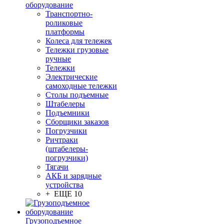
оборудование
Транспортно-
роликовые
платформы
Колеса для тележек
Тележки грузовые
ручные
Тележки
Электрические
самоходные тележки
Столы подъемные
Штабелеры
Подъемники
Сборщики заказов
Погрузчики
Ричтраки
(штабелеры-
погрузчики)
Тягачи
АКБ и зарядные
устройства
+ ЕЩЕ 10
Грузоподъемное