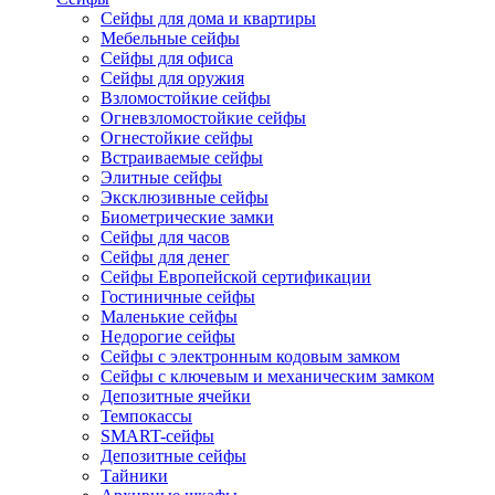
Сейфы для дома и квартиры
Мебельные сейфы
Сейфы для офиса
Сейфы для оружия
Взломостойкие сейфы
Огневзломостойкие сейфы
Огнестойкие сейфы
Встраиваемые сейфы
Элитные сейфы
Эксклюзивные сейфы
Биометрические замки
Сейфы для часов
Сейфы для денег
Сейфы Европейской сертификации
Гостиничные сейфы
Маленькие сейфы
Недорогие сейфы
Сейфы с электронным кодовым замком
Сейфы с ключевым и механическим замком
Депозитные ячейки
Темпокассы
SMART-сейфы
Депозитные сейфы
Тайники