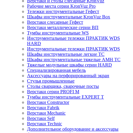
Верстаки и столы слесарные KronVuz
Рабочие места серии KronVuz Pro
Тележки инструментальные Гефест
Шкафы инструментальные KronVuz Box
Верстаки слесарные Гефест
Верстаки металлические серии ВП
Тумбы инструментальные WS
Инструментальные тележки ПРАКТИК WDS
HARD
Инструментальные тележки ПРАКТИК WDS
Шкафы инструментальные легкие ТС
Шкафы инструментальные тяжелые AMH TC
Тяжелые модульные шкафы серии HARD
Cпециализированная мебель
Аксессуары на перфорированный экран
Стулья промышленные
Столы сварщика, сварочные посты
Верстаки серии PROFI M
Тумбы инструментальные EXPERT T
Верстаки Constructor
Верстаки Fabrik
Верстаки Mechanic
Верстаки Self
Верстаки Technic
Дополнительное оборудование и аксессуары