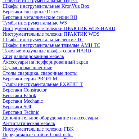
Тележки инструментальные Гефест
Шкафы инструментальные KronVuz Box
Верстаки слесарные Гефест
Верстаки металлические серии ВП
Тумбы инструментальные WS
Инструментальные тележки ПРАКТИК WDS HARD
Инструментальные тележки ПРАКТИК WDS
Шкафы инструментальные легкие ТС
Шкафы инструментальные тяжелые AMH TC
Тяжелые модульные шкафы серии HARD
Cпециализированная мебель
Аксессуары на перфорированный экран
Стулья промышленные
Столы сварщика, сварочные посты
Верстаки серии PROFI M
Тумбы инструментальные EXPERT T
Верстаки Constructor
Верстаки Fabrik
Верстаки Mechanic
Верстаки Self
Верстаки Technic
Дополнительное оборудование и аксессуары
Антистатическая мебель
Инструментальные тележки FBK
Передвижные стойки Constructor