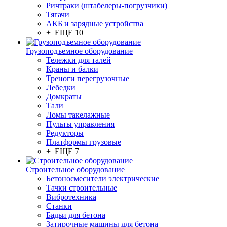
Ричтраки (штабелеры-погрузчики)
Тягачи
АКБ и зарядные устройства
+ ЕЩЕ 10
Грузоподъемное оборудование
Тележки для талей
Краны и балки
Треноги перегрузочные
Лебедки
Домкраты
Тали
Ломы такелажные
Пульты управления
Редукторы
Платформы грузовые
+ ЕЩЕ 7
Строительное оборудование
Бетоносмесители электрические
Тачки строительные
Вибротехника
Станки
Бадьи для бетона
Затирочные машины для бетона