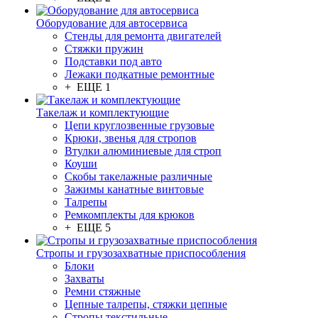
Оборудование для автосервиса
Стенды для ремонта двигателей
Стяжки пружин
Подставки под авто
Лежаки подкатные ремонтные
+ ЕЩЕ 1
Такелаж и комплектующие
Цепи круглозвенные грузовые
Крюки, звенья для стропов
Втулки алюминиевые для строп
Коуши
Скобы такелажные различные
Зажимы канатные винтовые
Талрепы
Ремкомплекты для крюков
+ ЕЩЕ 5
Стропы и грузозахватные приспособления
Блоки
Захваты
Ремни стяжные
Цепные талрепы, стяжки цепные
Стропы текстильные