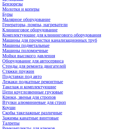
Бензорезы
Молотки и коперы
Буры
Малярное оборудование
Генераторы, помпы, нагреватели
Клининговое оборудование
Комплектующие для клинингового оборудования
Машины для прочистки канализационных труб
Машины подметальные
Машины поломоечные
Мойки высокого давления
Оборудование для автосервиса
Стенды для ремонта двигателей
Стяжки пружин
Подставки под авто
Лежаки подкатные ремонтные
Такелаж и комплектующие
Цепи круглозвенные грузовые
Крюки, звенья для стропов
Втулки алюминиевые для строп
Коуши
Скобы такелажные различные
Зажимы канатные винтовые
Талрепы
Ремкомплекты для крюков