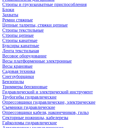
Стропы и грузозахватные приспособления
Блоки
Захваты
Ремни стяжные
Цепные талрепы, стяжки цепные
Стропы текстильные
Стропы цепные
Стропы канатные
Буксиры канатные
Лента текстильная
Весовое оборудование
Весы платформенные электронные
Весы крановые
Садовая техника
Снегоуборщики
Бензопилы
Триммеры бензиновые
Гидравлический и электрический инструмент
Трубогибы гидравлические
Опрессовщики гидравлические, электрические
Съемники гидравлические
Опрессовщики кабеля, наконечников, гильз
Секторные ножницы, кабелерезы
Гайколомы гидравлические
Арматурорезы гидравлические