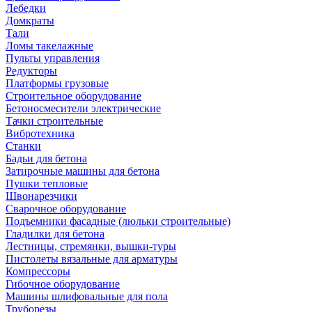
Лебедки
Домкраты
Тали
Ломы такелажные
Пульты управления
Редукторы
Платформы грузовые
Строительное оборудование
Бетоносмесители электрические
Тачки строительные
Вибротехника
Станки
Бадьи для бетона
Затирочные машины для бетона
Пушки тепловые
Швонарезчики
Сварочное оборудование
Подъемники фасадные (люльки строительные)
Гладилки для бетона
Лестницы, стремянки, вышки-туры
Пистолеты вязальные для арматуры
Компрессоры
Гибочное оборудование
Машины шлифовальные для пола
Труборезы