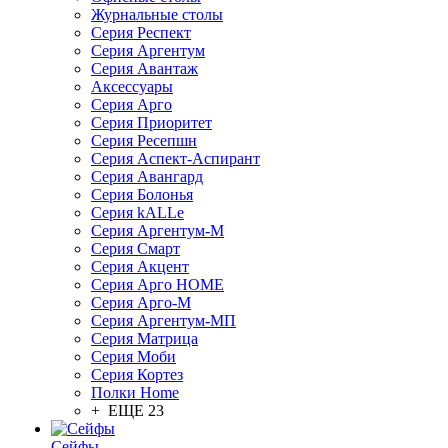
Журнальные столы
Серия Респект
Серия Аргентум
Серия Авантаж
Аксессуары
Серия Арго
Серия Приоритет
Серия Ресепшн
Серия Аспект-Аспирант
Серия Авангард
Серия Болонья
Серия kALLe
Серия Аргентум-М
Серия Смарт
Серия Акцент
Серия Арго HOME
Серия Арго-М
Серия Аргентум-МП
Серия Матрица
Серия Моби
Серия Кортез
Полки Home
+ ЕЩЕ 23
Сейфы