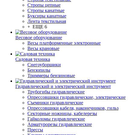
Стропы цепные
Стропы канатные
Буксиры канатные
Лента текстильная
+ ЕЩЕ 6
Весовое оборудование
Весы платформенные электронные
Весы крановые
Садовая техника
Снегоуборщики
Бензопилы
Триммеры бензиновые
Гидравлический и электрический инструмент
Трубогибы гидравлические
Опрессовщики гидравлические, электрические
Съемники гидравлические
Опрессовщики кабеля, наконечников, гильз
Секторные ножницы, кабелерезы
Гайколомы гидравлические
Арматурорезы гидравлические
Прессы