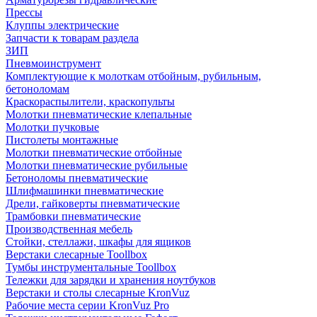
Прессы
Клуппы электрические
Запчасти к товарам раздела
ЗИП
Пневмоинструмент
Комплектующие к молоткам отбойным, рубильным,
бетоноломам
Краскораспылители, краскопульты
Молотки пневматические клепальные
Молотки пучковые
Пистолеты монтажные
Молотки пневматические отбойные
Молотки пневматические рубильные
Бетоноломы пневматические
Шлифмашинки пневматические
Дрели, гайковерты пневматические
Трамбовки пневматические
Производственная мебель
Стойки, стеллажи, шкафы для ящиков
Верстаки слесарные Toollbox
Тумбы инструментальные Toollbox
Тележки для зарядки и хранения ноутбуков
Верстаки и столы слесарные KronVuz
Рабочие места серии KronVuz Pro