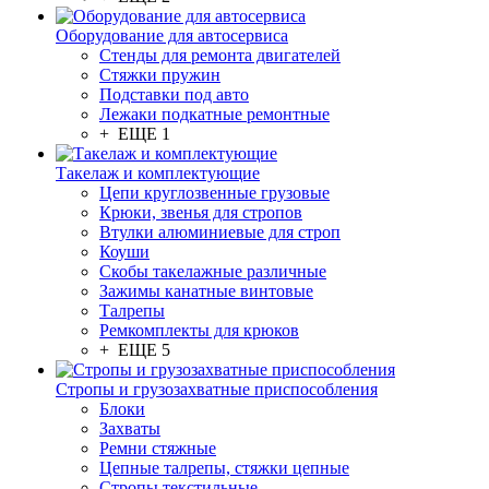
Оборудование для автосервиса
Стенды для ремонта двигателей
Стяжки пружин
Подставки под авто
Лежаки подкатные ремонтные
+ ЕЩЕ 1
Такелаж и комплектующие
Цепи круглозвенные грузовые
Крюки, звенья для стропов
Втулки алюминиевые для строп
Коуши
Скобы такелажные различные
Зажимы канатные винтовые
Талрепы
Ремкомплекты для крюков
+ ЕЩЕ 5
Стропы и грузозахватные приспособления
Блоки
Захваты
Ремни стяжные
Цепные талрепы, стяжки цепные
Стропы текстильные