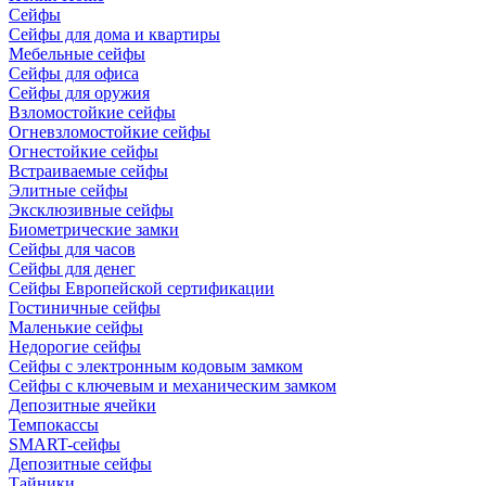
Сейфы
Сейфы для дома и квартиры
Мебельные сейфы
Сейфы для офиса
Сейфы для оружия
Взломостойкие сейфы
Огневзломостойкие сейфы
Огнестойкие сейфы
Встраиваемые сейфы
Элитные сейфы
Эксклюзивные сейфы
Биометрические замки
Сейфы для часов
Сейфы для денег
Сейфы Европейской сертификации
Гостиничные сейфы
Маленькие сейфы
Недорогие сейфы
Сейфы с электронным кодовым замком
Сейфы с ключевым и механическим замком
Депозитные ячейки
Темпокассы
SMART-сейфы
Депозитные сейфы
Тайники