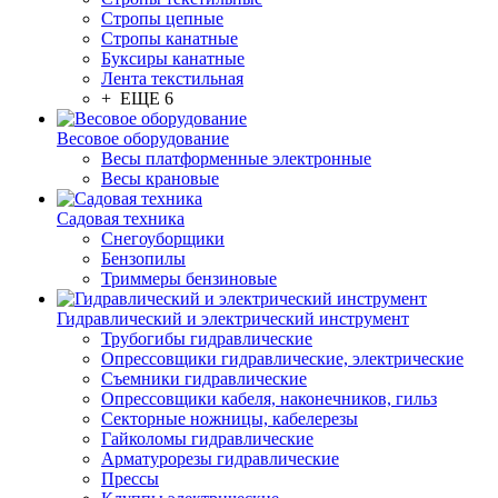
Стропы цепные
Стропы канатные
Буксиры канатные
Лента текстильная
+ ЕЩЕ 6
Весовое оборудование
Весы платформенные электронные
Весы крановые
Садовая техника
Снегоуборщики
Бензопилы
Триммеры бензиновые
Гидравлический и электрический инструмент
Трубогибы гидравлические
Опрессовщики гидравлические, электрические
Съемники гидравлические
Опрессовщики кабеля, наконечников, гильз
Секторные ножницы, кабелерезы
Гайколомы гидравлические
Арматурорезы гидравлические
Прессы