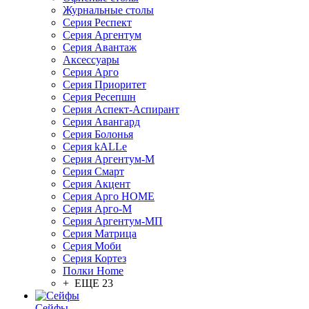
Журнальные столы
Серия Респект
Серия Аргентум
Серия Авантаж
Аксессуары
Серия Арго
Серия Приоритет
Серия Ресепшн
Серия Аспект-Аспирант
Серия Авангард
Серия Болонья
Серия kALLe
Серия Аргентум-М
Серия Смарт
Серия Акцент
Серия Арго HOME
Серия Арго-М
Серия Аргентум-МП
Серия Матрица
Серия Моби
Серия Кортез
Полки Home
+ ЕЩЕ 23
Сейфы