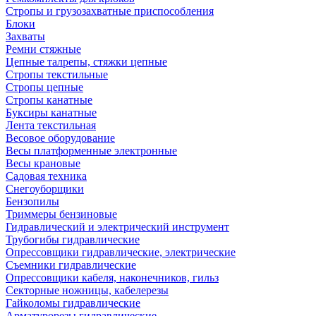
Стропы и грузозахватные приспособления
Блоки
Захваты
Ремни стяжные
Цепные талрепы, стяжки цепные
Стропы текстильные
Стропы цепные
Стропы канатные
Буксиры канатные
Лента текстильная
Весовое оборудование
Весы платформенные электронные
Весы крановые
Садовая техника
Снегоуборщики
Бензопилы
Триммеры бензиновые
Гидравлический и электрический инструмент
Трубогибы гидравлические
Опрессовщики гидравлические, электрические
Съемники гидравлические
Опрессовщики кабеля, наконечников, гильз
Секторные ножницы, кабелерезы
Гайколомы гидравлические
Арматурорезы гидравлические