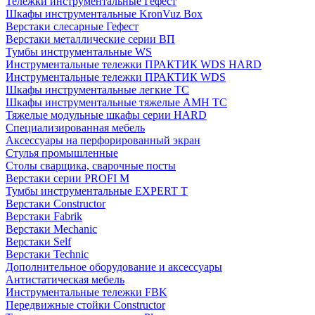
Тележки инструментальные Гефест
Шкафы инструментальные KronVuz Box
Верстаки слесарные Гефест
Верстаки металлические серии ВП
Тумбы инструментальные WS
Инструментальные тележки ПРАКТИК WDS HARD
Инструментальные тележки ПРАКТИК WDS
Шкафы инструментальные легкие ТС
Шкафы инструментальные тяжелые AMH TC
Тяжелые модульные шкафы серии HARD
Cпециализированная мебель
Аксессуары на перфорированный экран
Стулья промышленные
Столы сварщика, сварочные посты
Верстаки серии PROFI M
Тумбы инструментальные EXPERT T
Верстаки Constructor
Верстаки Fabrik
Верстаки Mechanic
Верстаки Self
Верстаки Technic
Дополнительное оборудование и аксессуары
Антистатическая мебель
Инструментальные тележки FBK
Передвижные стойки Constructor