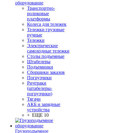
оборудование
Транспортно-
роликовые
платформы
Колеса для тележек
Тележки грузовые
ручные
Тележки
Электрические
самоходные тележки
Столы подъемные
Штабелеры
Подъемники
Сборщики заказов
Погрузчики
Ричтраки
(штабелеры-
погрузчики)
Тягачи
АКБ и зарядные
устройства
+ ЕЩЕ 10
Грузоподъемное