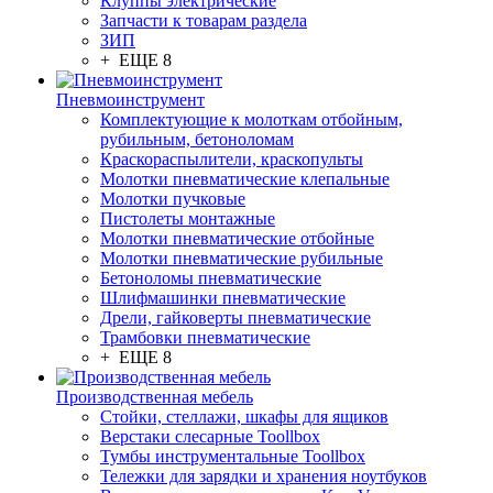
Клуппы электрические
Запчасти к товарам раздела
ЗИП
+ ЕЩЕ 8
Пневмоинструмент
Комплектующие к молоткам отбойным,
рубильным, бетоноломам
Краскораспылители, краскопульты
Молотки пневматические клепальные
Молотки пучковые
Пистолеты монтажные
Молотки пневматические отбойные
Молотки пневматические рубильные
Бетоноломы пневматические
Шлифмашинки пневматические
Дрели, гайковерты пневматические
Трамбовки пневматические
+ ЕЩЕ 8
Производственная мебель
Стойки, стеллажи, шкафы для ящиков
Верстаки слесарные Toollbox
Тумбы инструментальные Toollbox
Тележки для зарядки и хранения ноутбуков