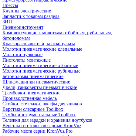
Прессы
Клуппы электрические
Запчасти к товарам раздела
ЗИП
Пневмоинструмент
Комплектующие к молоткам отбойным, рубильным,
бетоноломам
Краскораспылители, краскопульты
Молотки пневматические клепальные
Молотки пучковые
Пистолеты монтажные
Молотки пневматические отбойные
Молотки пневматические рубильные
Бетоноломы пневматические
Шлифмашинки пневматические
Дрели, гайковерты пневматические
Трамбовки пневматические
Производственная мебель
Стойки, стеллажи, шкафы для ящиков
Верстаки слесарные Toollbox
Тумбы инструментальные Toollbox
Тележки для зарядки и хранения ноутбуков
Верстаки и столы слесарные KronVuz
Рабочие места серии KronVuz Pro