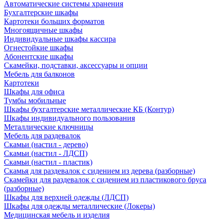
Автоматические системы хранения
Бухгалтерские шкафы
Картотеки больших форматов
Многоящичные шкафы
Индивидуальные шкафы кассира
Огнестойкие шкафы
Абонентские шкафы
Скамейки, подставки, аксессуары и опции
Мебель для балконов
Картотеки
Шкафы для офиса
Тумбы мобильные
Шкафы бухгалтерские металлические КБ (Контур)
Шкафы индивидуального пользования
Металлические ключницы
Мебель для раздевалок
Скамьи (настил - дерево)
Скамьи (настил - ЛДСП)
Скамьи (настил - пластик)
Скамья для раздевалок с сидением из дерева (разборные)
Скамейки для раздевалок с сидением из пластикового бруса
(разборные)
Шкафы для верхней одежды (ЛДСП)
Шкафы для одежды металлические (Локеры)
Медицинская мебель и изделия