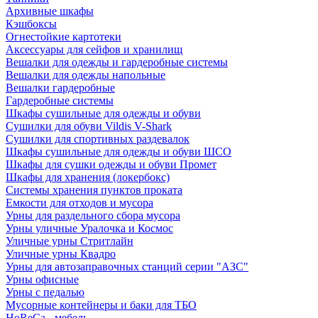
Архивные шкафы
Кэшбоксы
Огнестойкие картотеки
Аксессуары для сейфов и хранилищ
Вешалки для одежды и гардеробные системы
Вешалки для одежды напольные
Вешалки гардеробные
Гардеробные системы
Шкафы сушильные для одежды и обуви
Сушилки для обуви Vildis V-Shark
Сушилки для спортивных раздевалок
Шкафы сушильные для одежды и обуви ШСО
Шкафы для сушки одежды и обуви Промет
Шкафы для хранения (локербокс)
Системы хранения пунктов проката
Емкости для отходов и мусора
Урны для раздельного сбора мусора
Урны уличные Уралочка и Космос
Уличные урны Стритлайн
Уличные урны Квадро
Урны для автозаправочных станций серии "АЗС"
Урны офисные
Урны с педалью
Мусорные контейнеры и баки для ТБО
HoReCa - мебель