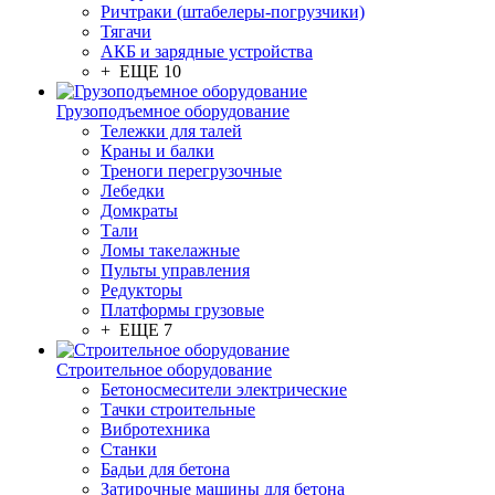
Ричтраки (штабелеры-погрузчики)
Тягачи
АКБ и зарядные устройства
+ ЕЩЕ 10
Грузоподъемное оборудование
Тележки для талей
Краны и балки
Треноги перегрузочные
Лебедки
Домкраты
Тали
Ломы такелажные
Пульты управления
Редукторы
Платформы грузовые
+ ЕЩЕ 7
Строительное оборудование
Бетоносмесители электрические
Тачки строительные
Вибротехника
Станки
Бадьи для бетона
Затирочные машины для бетона