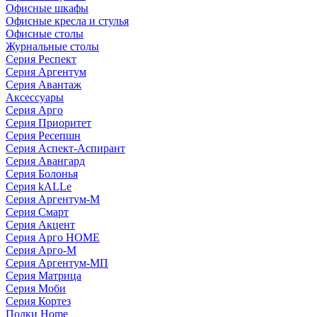
Офисные шкафы
Офисные кресла и стулья
Офисные столы
Журнальные столы
Серия Респект
Серия Аргентум
Серия Авантаж
Аксессуары
Серия Арго
Серия Приоритет
Серия Ресепшн
Серия Аспект-Аспирант
Серия Авангард
Серия Болонья
Серия kALLe
Серия Аргентум-М
Серия Смарт
Серия Акцент
Серия Арго HOME
Серия Арго-М
Серия Аргентум-МП
Серия Матрица
Серия Моби
Серия Кортез
Полки Home