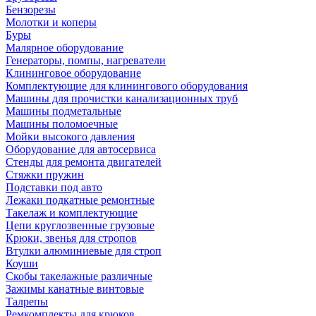
Бензорезы
Молотки и коперы
Буры
Малярное оборудование
Генераторы, помпы, нагреватели
Клининговое оборудование
Комплектующие для клинингового оборудования
Машины для прочистки канализационных труб
Машины подметальные
Машины поломоечные
Мойки высокого давления
Оборудование для автосервиса
Стенды для ремонта двигателей
Стяжки пружин
Подставки под авто
Лежаки подкатные ремонтные
Такелаж и комплектующие
Цепи круглозвенные грузовые
Крюки, звенья для стропов
Втулки алюминиевые для строп
Коуши
Скобы такелажные различные
Зажимы канатные винтовые
Талрепы
Ремкомплекты для крюков