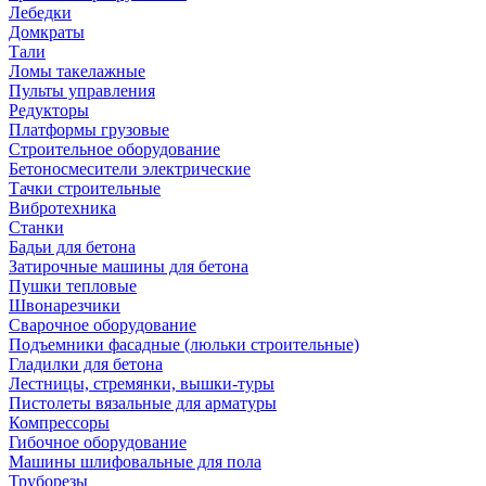
Лебедки
Домкраты
Тали
Ломы такелажные
Пульты управления
Редукторы
Платформы грузовые
Строительное оборудование
Бетоносмесители электрические
Тачки строительные
Вибротехника
Станки
Бадьи для бетона
Затирочные машины для бетона
Пушки тепловые
Швонарезчики
Сварочное оборудование
Подъемники фасадные (люльки строительные)
Гладилки для бетона
Лестницы, стремянки, вышки-туры
Пистолеты вязальные для арматуры
Компрессоры
Гибочное оборудование
Машины шлифовальные для пола
Труборезы