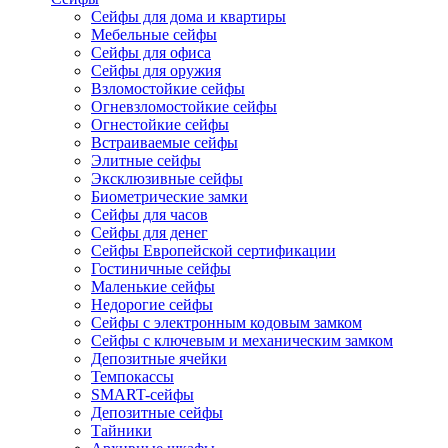
Сейфы для дома и квартиры
Мебельные сейфы
Сейфы для офиса
Сейфы для оружия
Взломостойкие сейфы
Огневзломостойкие сейфы
Огнестойкие сейфы
Встраиваемые сейфы
Элитные сейфы
Эксклюзивные сейфы
Биометрические замки
Сейфы для часов
Сейфы для денег
Сейфы Европейской сертификации
Гостиничные сейфы
Маленькие сейфы
Недорогие сейфы
Сейфы с электронным кодовым замком
Сейфы с ключевым и механическим замком
Депозитные ячейки
Темпокассы
SMART-сейфы
Депозитные сейфы
Тайники