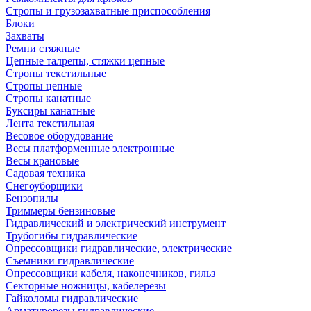
Стропы и грузозахватные приспособления
Блоки
Захваты
Ремни стяжные
Цепные талрепы, стяжки цепные
Стропы текстильные
Стропы цепные
Стропы канатные
Буксиры канатные
Лента текстильная
Весовое оборудование
Весы платформенные электронные
Весы крановые
Садовая техника
Снегоуборщики
Бензопилы
Триммеры бензиновые
Гидравлический и электрический инструмент
Трубогибы гидравлические
Опрессовщики гидравлические, электрические
Съемники гидравлические
Опрессовщики кабеля, наконечников, гильз
Секторные ножницы, кабелерезы
Гайколомы гидравлические
Арматурорезы гидравлические