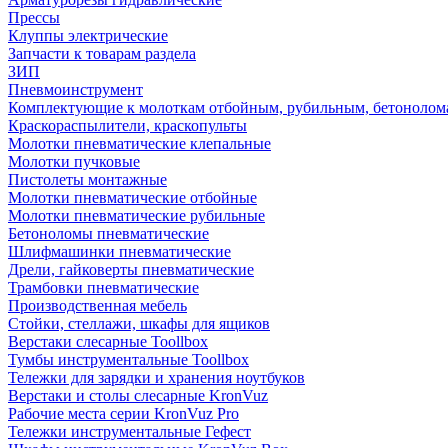
Прессы
Клуппы электрические
Запчасти к товарам раздела
ЗИП
Пневмоинструмент
Комплектующие к молоткам отбойным, рубильным, бетонолом
Краскораспылители, краскопульты
Молотки пневматические клепальные
Молотки пучковые
Пистолеты монтажные
Молотки пневматические отбойные
Молотки пневматические рубильные
Бетоноломы пневматические
Шлифмашинки пневматические
Дрели, гайковерты пневматические
Трамбовки пневматические
Производственная мебель
Стойки, стеллажи, шкафы для ящиков
Верстаки слесарные Toollbox
Тумбы инструментальные Toollbox
Тележки для зарядки и хранения ноутбуков
Верстаки и столы слесарные KronVuz
Рабочие места серии KronVuz Pro
Тележки инструментальные Гефест