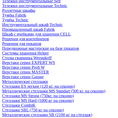
Тележки инструментальные Self
Тележки инструментальные Technic
Роллетные шкафы
Тумбы Fabrik
Тумбы Technic
Инструментальный шкаф Technic
Промышленный шкаф Fabrik
Шкаф с ячейками для хранения CELL
Решения для контейнеров
Решения для пикапов
Передвижные мастерские на базе пикапов
Системы хранения Helper
Столы сварщика Werstakoff
Верстаки серии EXPERT WS
Верстаки серии Profi W
Верстаки серии MASTER
Верстаки серии Garage
Металлические стеллажи
Стеллажи ES легкие (120 кг. на секцию)
Металлические стеллажи MS Standart (500 кг. на секцию)
Стеллажи MS Strong (750кг. на секцию)
Стеллажи MS Hard (1000 кг на секцию)
Стеллажи CombiK
Стеллажи SBL (750 кг на секцию)
Металлические стеллажи SB (2100 кг на стеллаж)