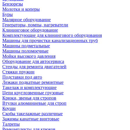
Бензорезы
Молотки и коперы
Буры
Малярное оборудование
Генераторы, помпы, нагреватели
Клининговое оборудование
Комплектующие для клинингового оборудования
Машины для прочистки канализационных труб
Машины подметальные
Машины поломоечные
Мойки высокого давления
Оборудование для автосервиса
Стенды для ремонта двигателей
Стяжки пружин
Подставки под авто
Лежаки подкатные ремонтные
Такелаж и комплектующие
Цепи круглозвенные грузовые
Крюки, звенья для стропов
Втулки алюминиевые для строп
Коуши
Скобы такелажные различные
Зажимы канатные винтовые
Талрепы
Ремкомплекты для крюков