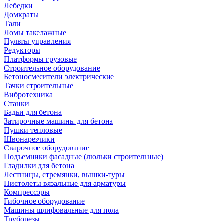
Лебедки
Домкраты
Тали
Ломы такелажные
Пульты управления
Редукторы
Платформы грузовые
Строительное оборудование
Бетоносмесители электрические
Тачки строительные
Вибротехника
Станки
Бадьи для бетона
Затирочные машины для бетона
Пушки тепловые
Швонарезчики
Сварочное оборудование
Подъемники фасадные (люльки строительные)
Гладилки для бетона
Лестницы, стремянки, вышки-туры
Пистолеты вязальные для арматуры
Компрессоры
Гибочное оборудование
Машины шлифовальные для пола
Труборезы