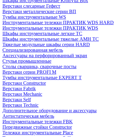
Шкафы инструментальные KronVuz Box
Верстаки слесарные Гефест
Верстаки металлические серии ВП
Тумбы инструментальные WS
Инструментальные тележки ПРАКТИК WDS HARD
Инструментальные тележки ПРАКТИК WDS
Шкафы инструментальные легкие ТС
Шкафы инструментальные тяжелые AMH TC
Тяжелые модульные шкафы серии HARD
Cпециализированная мебель
Аксессуары на перфорированный экран
Стулья промышленные
Столы сварщика, сварочные посты
Верстаки серии PROFI M
Тумбы инструментальные EXPERT T
Верстаки Constructor
Верстаки Fabrik
Верстаки Mechanic
Верстаки Self
Верстаки Technic
Дополнительное оборудование и аксессуары
Антистатическая мебель
Инструментальные тележки FBK
Передвижные стойки Constructor
Тележки инструментальные Place