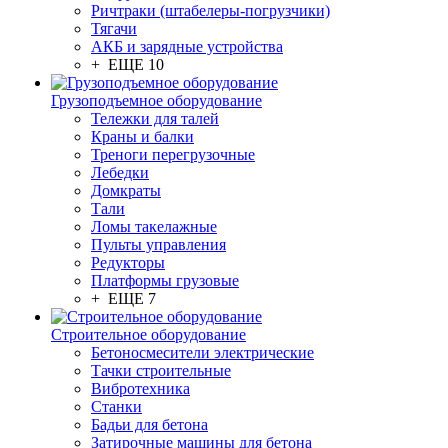
Ричтраки (штабелеры-погрузчики)
Тягачи
АКБ и зарядные устройства
+ ЕЩЕ 10
Грузоподъемное оборудование
Тележки для талей
Краны и балки
Треноги перегрузочные
Лебедки
Домкраты
Тали
Ломы такелажные
Пульты управления
Редукторы
Платформы грузовые
+ ЕЩЕ 7
Строительное оборудование
Бетоносмесители электрические
Тачки строительные
Вибротехника
Станки
Бадьи для бетона
Затирочные машины для бетона