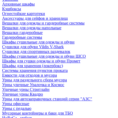
Архивные шкафы
Кэшбоксы
Огнестойкие картотеки
Аксессуары для сейфов и хранилищ
Вешалки для одежды и гардеробные системы
Вешалки для одежды напольные
Вешалки гардеробные
Гардеробные системы
Шкафы сушильные для одежды и обуви
Сушилки для обуви Vildis V-Shark
Сушилки для спортивных раздевалок
Шкафы сушильные для одежды и обуви ШСО
Шкафы для сушки одежды и обуви Промет
Шкафы для хранения (локербокс)
Системы хранения пунктов проката
Емкости для отходов и мусора
Урны для раздельного сбора мусора
Урны уличные Уралочка и Космос
Уличные урны Стритлайн
Уличные урны Квадро
Урны для автозаправочных станций серии "АЗС"
Урны офисные
Урны с педалью
Мусорные контейнеры и баки для ТБО
HoReCa - мебель