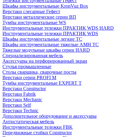
Тележки инструментальные Гефест
Шкафы инструментальные KronVuz Box
Верстаки слесарные Гефест
Верстаки металлические серии ВП
Тумбы инструментальные WS
Инструментальные тележки ПРАКТИК WDS HARD
Инструментальные тележки ПРАКТИК WDS
Шкафы инструментальные легкие ТС
Шкафы инструментальные тяжелые AMH TC
Тяжелые модульные шкафы серии HARD
Cпециализированная мебель
Аксессуары на перфорированный экран
Стулья промышленные
Столы сварщика, сварочные посты
Верстаки серии PROFI M
Тумбы инструментальные EXPERT T
Верстаки Constructor
Верстаки Fabrik
Верстаки Mechanic
Верстаки Self
Верстаки Technic
Дополнительное оборудование и аксессуары
Антистатическая мебель
Инструментальные тележки FBK
Передвижные стойки Constructor