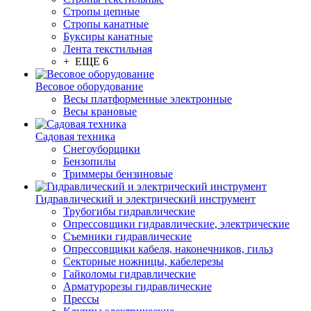
Стропы цепные
Стропы канатные
Буксиры канатные
Лента текстильная
+ ЕЩЕ 6
Весовое оборудование
Весы платформенные электронные
Весы крановые
Садовая техника
Снегоуборщики
Бензопилы
Триммеры бензиновые
Гидравлический и электрический инструмент
Трубогибы гидравлические
Опрессовщики гидравлические, электрические
Съемники гидравлические
Опрессовщики кабеля, наконечников, гильз
Секторные ножницы, кабелерезы
Гайколомы гидравлические
Арматурорезы гидравлические
Прессы