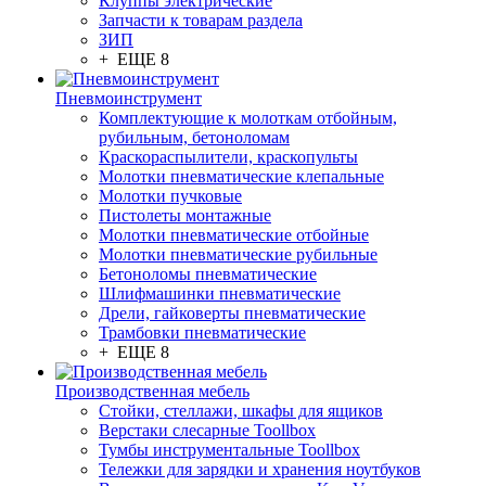
Клуппы электрические
Запчасти к товарам раздела
ЗИП
+ ЕЩЕ 8
Пневмоинструмент
Комплектующие к молоткам отбойным,
рубильным, бетоноломам
Краскораспылители, краскопульты
Молотки пневматические клепальные
Молотки пучковые
Пистолеты монтажные
Молотки пневматические отбойные
Молотки пневматические рубильные
Бетоноломы пневматические
Шлифмашинки пневматические
Дрели, гайковерты пневматические
Трамбовки пневматические
+ ЕЩЕ 8
Производственная мебель
Стойки, стеллажи, шкафы для ящиков
Верстаки слесарные Toollbox
Тумбы инструментальные Toollbox
Тележки для зарядки и хранения ноутбуков