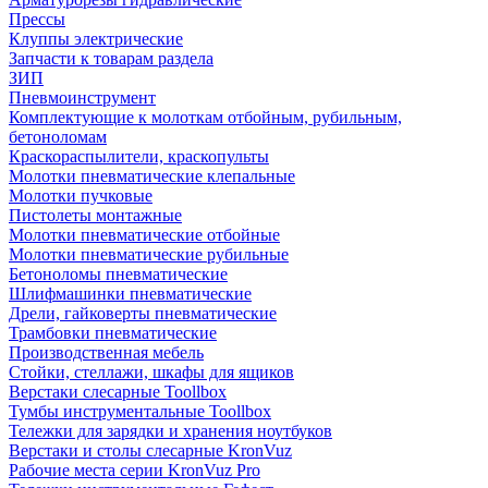
Прессы
Клуппы электрические
Запчасти к товарам раздела
ЗИП
Пневмоинструмент
Комплектующие к молоткам отбойным, рубильным,
бетоноломам
Краскораспылители, краскопульты
Молотки пневматические клепальные
Молотки пучковые
Пистолеты монтажные
Молотки пневматические отбойные
Молотки пневматические рубильные
Бетоноломы пневматические
Шлифмашинки пневматические
Дрели, гайковерты пневматические
Трамбовки пневматические
Производственная мебель
Стойки, стеллажи, шкафы для ящиков
Верстаки слесарные Toollbox
Тумбы инструментальные Toollbox
Тележки для зарядки и хранения ноутбуков
Верстаки и столы слесарные KronVuz
Рабочие места серии KronVuz Pro