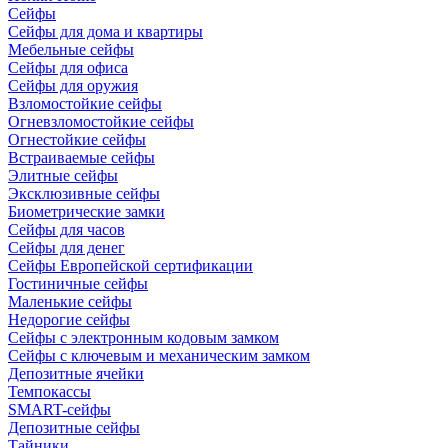
Сейфы
Сейфы для дома и квартиры
Мебельные сейфы
Сейфы для офиса
Сейфы для оружия
Взломостойкие сейфы
Огневзломостойкие сейфы
Огнестойкие сейфы
Встраиваемые сейфы
Элитные сейфы
Эксклюзивные сейфы
Биометрические замки
Сейфы для часов
Сейфы для денег
Сейфы Европейской сертификации
Гостиничные сейфы
Маленькие сейфы
Недорогие сейфы
Сейфы с электронным кодовым замком
Сейфы с ключевым и механическим замком
Депозитные ячейки
Темпокассы
SMART-сейфы
Депозитные сейфы
Тайники