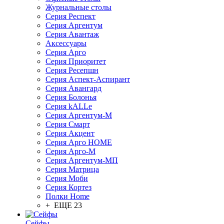
Журнальные столы
Серия Респект
Серия Аргентум
Серия Авантаж
Аксессуары
Серия Арго
Серия Приоритет
Серия Ресепшн
Серия Аспект-Аспирант
Серия Авангард
Серия Болонья
Серия kALLe
Серия Аргентум-М
Серия Смарт
Серия Акцент
Серия Арго HOME
Серия Арго-М
Серия Аргентум-МП
Серия Матрица
Серия Моби
Серия Кортез
Полки Home
+ ЕЩЕ 23
Сейфы