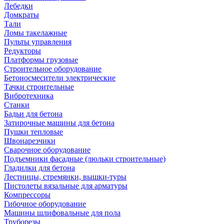
Лебедки
Домкраты
Тали
Ломы такелажные
Пульты управления
Редукторы
Платформы грузовые
Строительное оборудование
Бетоносмесители электрические
Тачки строительные
Вибротехника
Станки
Бадьи для бетона
Затирочные машины для бетона
Пушки тепловые
Швонарезчики
Сварочное оборудование
Подъемники фасадные (люльки строительные)
Гладилки для бетона
Лестницы, стремянки, вышки-туры
Пистолеты вязальные для арматуры
Компрессоры
Гибочное оборудование
Машины шлифовальные для пола
Труборезы