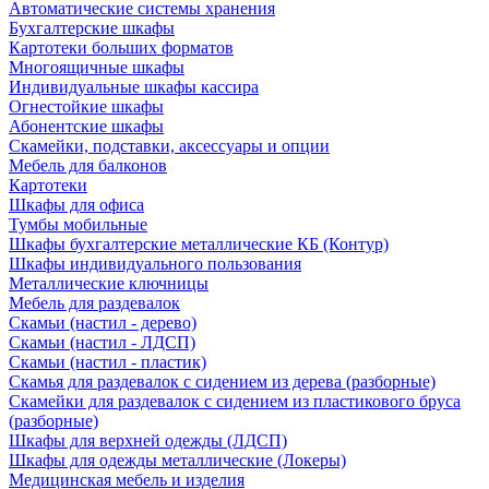
Автоматические системы хранения
Бухгалтерские шкафы
Картотеки больших форматов
Многоящичные шкафы
Индивидуальные шкафы кассира
Огнестойкие шкафы
Абонентские шкафы
Скамейки, подставки, аксессуары и опции
Мебель для балконов
Картотеки
Шкафы для офиса
Тумбы мобильные
Шкафы бухгалтерские металлические КБ (Контур)
Шкафы индивидуального пользования
Металлические ключницы
Мебель для раздевалок
Скамьи (настил - дерево)
Скамьи (настил - ЛДСП)
Скамьи (настил - пластик)
Скамья для раздевалок с сидением из дерева (разборные)
Скамейки для раздевалок с сидением из пластикового бруса
(разборные)
Шкафы для верхней одежды (ЛДСП)
Шкафы для одежды металлические (Локеры)
Медицинская мебель и изделия