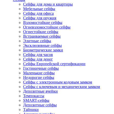
Сейфы для дома и квартиры
Мебельные сейфы
Сейфы для офиса
Сейфы для оружия
Взломостойкие сейфы
Огневзломостойкие сейфы
Огнестойкие сейфы
Встраиваемые сейфы
Элитные сейфы
Эксклюзивные сейфы
Биометрические замки
Сейфы для часов
Сейфы для денег
Сейфы Европейской сертификации
Гостиничные сейфы
Маленькие сейфы
Недорогие сейфы
Сейфы с электронным кодовым замком
Сейфы с ключевым и механическим замком
Депозитные ячейки
Темпокассы
SMART-сейфы
Депозитные сейфы
Тайники