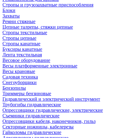
Стропы и грузозахватные приспособления
Блоки
Захваты
Ремни стяжные
Цепные талрепы, стяжки цепные
Стропы текстильные
Стропы цепные
Стропы канатные
Буксиры канатные
Лента текстильная
Весовое оборудование
Весы платформенные электронные
Весы крановые
Садовая техника
Снегоуборщики
Бензопилы
Триммеры бензиновые
Гидравлический и электрический инструмент
Трубогибы гидравлические
Опрессовщики гидравлические, электрические
Съемники гидравлические
Опрессовщики кабеля, наконечников, гильз
Секторные ножницы, кабелерезы
Гайколомы гидравлические
Арматурорезы гидравлические