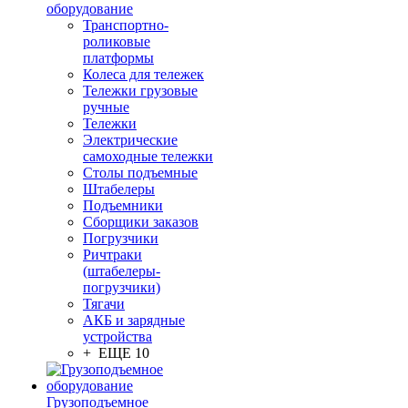
оборудование
Транспортно-
роликовые
платформы
Колеса для тележек
Тележки грузовые
ручные
Тележки
Электрические
самоходные тележки
Столы подъемные
Штабелеры
Подъемники
Сборщики заказов
Погрузчики
Ричтраки
(штабелеры-
погрузчики)
Тягачи
АКБ и зарядные
устройства
+ ЕЩЕ 10
Грузоподъемное