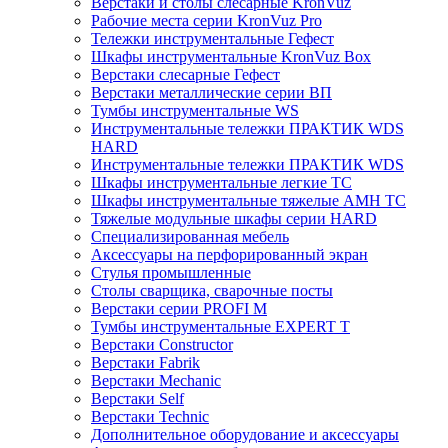
Верстаки и столы слесарные KronVuz
Рабочие места серии KronVuz Pro
Тележки инструментальные Гефест
Шкафы инструментальные KronVuz Box
Верстаки слесарные Гефест
Верстаки металлические серии ВП
Тумбы инструментальные WS
Инструментальные тележки ПРАКТИК WDS
HARD
Инструментальные тележки ПРАКТИК WDS
Шкафы инструментальные легкие ТС
Шкафы инструментальные тяжелые AMH TC
Тяжелые модульные шкафы серии HARD
Cпециализированная мебель
Аксессуары на перфорированный экран
Стулья промышленные
Столы сварщика, сварочные посты
Верстаки серии PROFI M
Тумбы инструментальные EXPERT T
Верстаки Constructor
Верстаки Fabrik
Верстаки Mechanic
Верстаки Self
Верстаки Technic
Дополнительное оборудование и аксессуары