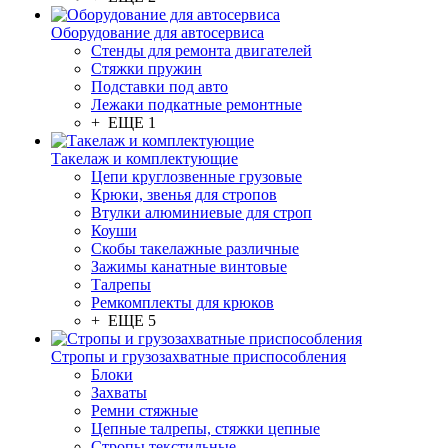
Оборудование для автосервиса
Стенды для ремонта двигателей
Стяжки пружин
Подставки под авто
Лежаки подкатные ремонтные
+ ЕЩЕ 1
Такелаж и комплектующие
Цепи круглозвенные грузовые
Крюки, звенья для стропов
Втулки алюминиевые для строп
Коуши
Скобы такелажные различные
Зажимы канатные винтовые
Талрепы
Ремкомплекты для крюков
+ ЕЩЕ 5
Стропы и грузозахватные приспособления
Блоки
Захваты
Ремни стяжные
Цепные талрепы, стяжки цепные
Стропы текстильные