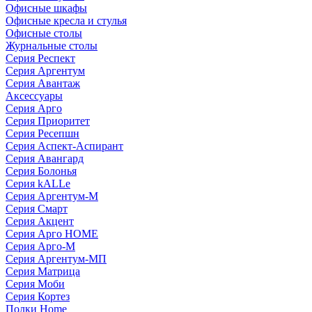
Офисные шкафы
Офисные кресла и стулья
Офисные столы
Журнальные столы
Серия Респект
Серия Аргентум
Серия Авантаж
Аксессуары
Серия Арго
Серия Приоритет
Серия Ресепшн
Серия Аспект-Аспирант
Серия Авангард
Серия Болонья
Серия kALLe
Серия Аргентум-М
Серия Смарт
Серия Акцент
Серия Арго HOME
Серия Арго-М
Серия Аргентум-МП
Серия Матрица
Серия Моби
Серия Кортез
Полки Home