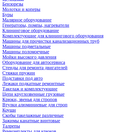
Бензорезы
Молотки и коперы
Буры
Малярное оборудование
Генераторы, помпы, нагреватели
Клининговое оборудование
Комплектующие для клинингового оборудования
Машины для прочистки канализационных труб
Машины подметальные
Машины поломоечные
Мойки высокого давления
Оборудование для автосервиса
Стенды для ремонта двигателей
Стяжки пружин
Подставки под авто
Лежаки подкатные ремонтные
Такелаж и комплектующие
Цепи круглозвенные грузовые
Крюки, звенья для стропов
Втулки алюминиевые для строп
Коуши
Скобы такелажные различные
Зажимы канатные винтовые
Талрепы
Ремкомплекты для крюков