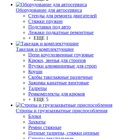
Оборудование для автосервиса
Стенды для ремонта двигателей
Стяжки пружин
Подставки под авто
Лежаки подкатные ремонтные
+ ЕЩЕ 1
Такелаж и комплектующие
Цепи круглозвенные грузовые
Крюки, звенья для стропов
Втулки алюминиевые для строп
Коуши
Скобы такелажные различные
Зажимы канатные винтовые
Талрепы
Ремкомплекты для крюков
+ ЕЩЕ 5
Стропы и грузозахватные приспособления
Блоки
Захваты
Ремни стяжные
Цепные талрепы, стяжки цепные
Стропы текстильные