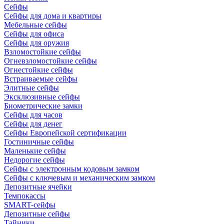
Сейфы
Сейфы для дома и квартиры
Мебельные сейфы
Сейфы для офиса
Сейфы для оружия
Взломостойкие сейфы
Огневзломостойкие сейфы
Огнестойкие сейфы
Встраиваемые сейфы
Элитные сейфы
Эксклюзивные сейфы
Биометрические замки
Сейфы для часов
Сейфы для денег
Сейфы Европейской сертификации
Гостиничные сейфы
Маленькие сейфы
Недорогие сейфы
Сейфы с электронным кодовым замком
Сейфы с ключевым и механическим замком
Депозитные ячейки
Темпокассы
SMART-сейфы
Депозитные сейфы
Тайники