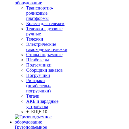
оборудование
Транспортно-
роликовые
платформы
Колеса для тележек
Тележки грузовые
ручные
Тележки
Электрические
самоходные тележки
Столы подъемные
Штабелеры
Подъемники
Сборщики заказов
Погрузчики
Ричтраки
(штабелеры-
погрузчики)
Тягачи
АКБ и зарядные
устройства
+ ЕЩЕ 10
Грузоподъемное