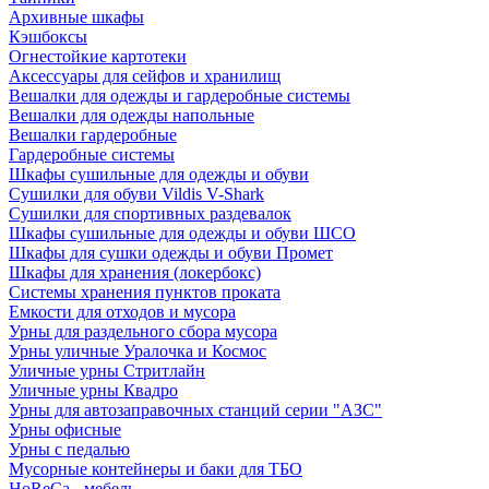
Архивные шкафы
Кэшбоксы
Огнестойкие картотеки
Аксессуары для сейфов и хранилищ
Вешалки для одежды и гардеробные системы
Вешалки для одежды напольные
Вешалки гардеробные
Гардеробные системы
Шкафы сушильные для одежды и обуви
Сушилки для обуви Vildis V-Shark
Сушилки для спортивных раздевалок
Шкафы сушильные для одежды и обуви ШСО
Шкафы для сушки одежды и обуви Промет
Шкафы для хранения (локербокс)
Системы хранения пунктов проката
Емкости для отходов и мусора
Урны для раздельного сбора мусора
Урны уличные Уралочка и Космос
Уличные урны Стритлайн
Уличные урны Квадро
Урны для автозаправочных станций серии "АЗС"
Урны офисные
Урны с педалью
Мусорные контейнеры и баки для ТБО
HoReCa - мебель