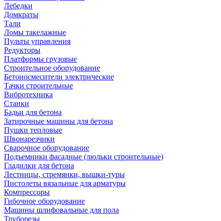
Лебедки
Домкраты
Тали
Ломы такелажные
Пульты управления
Редукторы
Платформы грузовые
Строительное оборудование
Бетоносмесители электрические
Тачки строительные
Вибротехника
Станки
Бадьи для бетона
Затирочные машины для бетона
Пушки тепловые
Швонарезчики
Сварочное оборудование
Подъемники фасадные (люльки строительные)
Гладилки для бетона
Лестницы, стремянки, вышки-туры
Пистолеты вязальные для арматуры
Компрессоры
Гибочное оборудование
Машины шлифовальные для пола
Труборезы