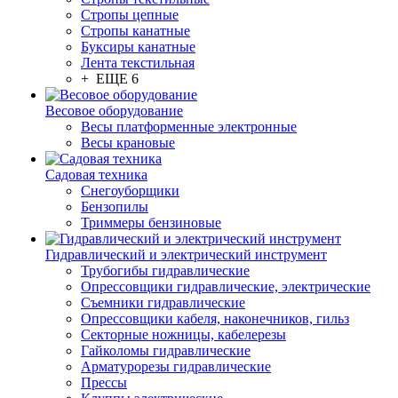
Стропы цепные
Стропы канатные
Буксиры канатные
Лента текстильная
+ ЕЩЕ 6
Весовое оборудование
Весы платформенные электронные
Весы крановые
Садовая техника
Снегоуборщики
Бензопилы
Триммеры бензиновые
Гидравлический и электрический инструмент
Трубогибы гидравлические
Опрессовщики гидравлические, электрические
Съемники гидравлические
Опрессовщики кабеля, наконечников, гильз
Секторные ножницы, кабелерезы
Гайколомы гидравлические
Арматурорезы гидравлические
Прессы