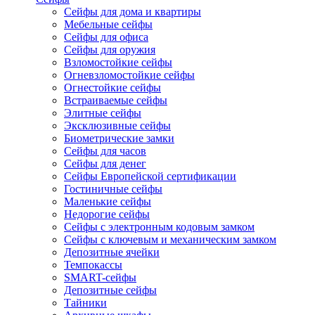
Сейфы для дома и квартиры
Мебельные сейфы
Сейфы для офиса
Сейфы для оружия
Взломостойкие сейфы
Огневзломостойкие сейфы
Огнестойкие сейфы
Встраиваемые сейфы
Элитные сейфы
Эксклюзивные сейфы
Биометрические замки
Сейфы для часов
Сейфы для денег
Сейфы Европейской сертификации
Гостиничные сейфы
Маленькие сейфы
Недорогие сейфы
Сейфы с электронным кодовым замком
Сейфы с ключевым и механическим замком
Депозитные ячейки
Темпокассы
SMART-сейфы
Депозитные сейфы
Тайники