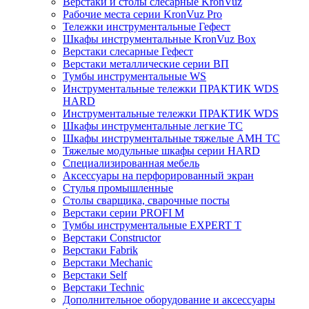
Верстаки и столы слесарные KronVuz
Рабочие места серии KronVuz Pro
Тележки инструментальные Гефест
Шкафы инструментальные KronVuz Box
Верстаки слесарные Гефест
Верстаки металлические серии ВП
Тумбы инструментальные WS
Инструментальные тележки ПРАКТИК WDS
HARD
Инструментальные тележки ПРАКТИК WDS
Шкафы инструментальные легкие ТС
Шкафы инструментальные тяжелые AMH TC
Тяжелые модульные шкафы серии HARD
Cпециализированная мебель
Аксессуары на перфорированный экран
Стулья промышленные
Столы сварщика, сварочные посты
Верстаки серии PROFI M
Тумбы инструментальные EXPERT T
Верстаки Constructor
Верстаки Fabrik
Верстаки Mechanic
Верстаки Self
Верстаки Technic
Дополнительное оборудование и аксессуары