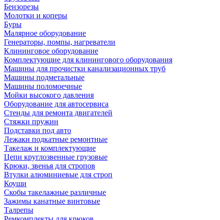
Бензорезы
Молотки и коперы
Буры
Малярное оборудование
Генераторы, помпы, нагреватели
Клининговое оборудование
Комплектующие для клинингового оборудования
Машины для прочистки канализационных труб
Машины подметальные
Машины поломоечные
Мойки высокого давления
Оборудование для автосервиса
Стенды для ремонта двигателей
Стяжки пружин
Подставки под авто
Лежаки подкатные ремонтные
Такелаж и комплектующие
Цепи круглозвенные грузовые
Крюки, звенья для стропов
Втулки алюминиевые для строп
Коуши
Скобы такелажные различные
Зажимы канатные винтовые
Талрепы
Ремкомплекты для крюков