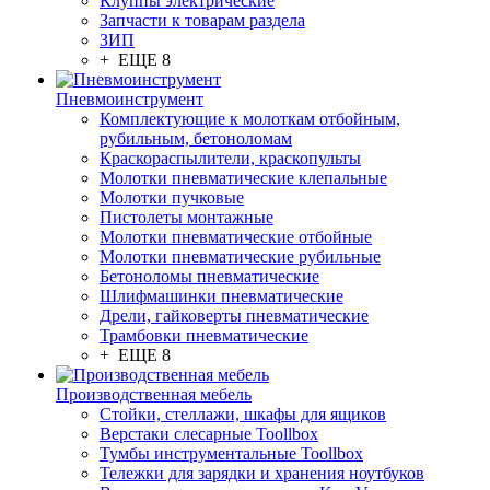
Клуппы электрические
Запчасти к товарам раздела
ЗИП
+ ЕЩЕ 8
Пневмоинструмент
Комплектующие к молоткам отбойным,
рубильным, бетоноломам
Краскораспылители, краскопульты
Молотки пневматические клепальные
Молотки пучковые
Пистолеты монтажные
Молотки пневматические отбойные
Молотки пневматические рубильные
Бетоноломы пневматические
Шлифмашинки пневматические
Дрели, гайковерты пневматические
Трамбовки пневматические
+ ЕЩЕ 8
Производственная мебель
Стойки, стеллажи, шкафы для ящиков
Верстаки слесарные Toollbox
Тумбы инструментальные Toollbox
Тележки для зарядки и хранения ноутбуков