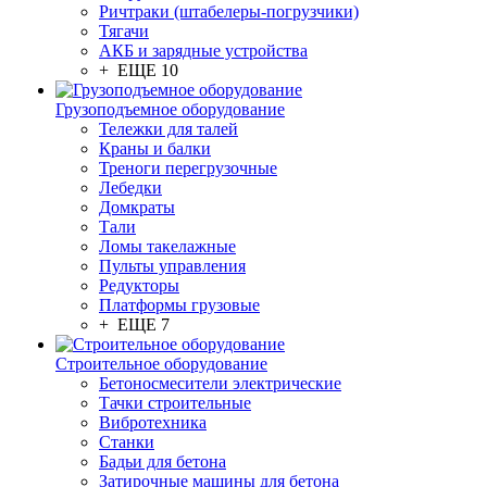
Ричтраки (штабелеры-погрузчики)
Тягачи
АКБ и зарядные устройства
+ ЕЩЕ 10
Грузоподъемное оборудование
Тележки для талей
Краны и балки
Треноги перегрузочные
Лебедки
Домкраты
Тали
Ломы такелажные
Пульты управления
Редукторы
Платформы грузовые
+ ЕЩЕ 7
Строительное оборудование
Бетоносмесители электрические
Тачки строительные
Вибротехника
Станки
Бадьи для бетона
Затирочные машины для бетона