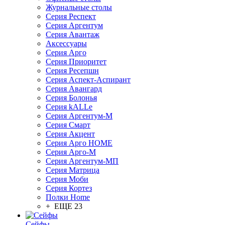
Журнальные столы
Серия Респект
Серия Аргентум
Серия Авантаж
Аксессуары
Серия Арго
Серия Приоритет
Серия Ресепшн
Серия Аспект-Аспирант
Серия Авангард
Серия Болонья
Серия kALLe
Серия Аргентум-М
Серия Смарт
Серия Акцент
Серия Арго HOME
Серия Арго-М
Серия Аргентум-МП
Серия Матрица
Серия Моби
Серия Кортез
Полки Home
+ ЕЩЕ 23
Сейфы