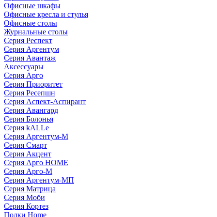
Офисные шкафы
Офисные кресла и стулья
Офисные столы
Журнальные столы
Серия Респект
Серия Аргентум
Серия Авантаж
Аксессуары
Серия Арго
Серия Приоритет
Серия Ресепшн
Серия Аспект-Аспирант
Серия Авангард
Серия Болонья
Серия kALLe
Серия Аргентум-М
Серия Смарт
Серия Акцент
Серия Арго HOME
Серия Арго-М
Серия Аргентум-МП
Серия Матрица
Серия Моби
Серия Кортез
Полки Home