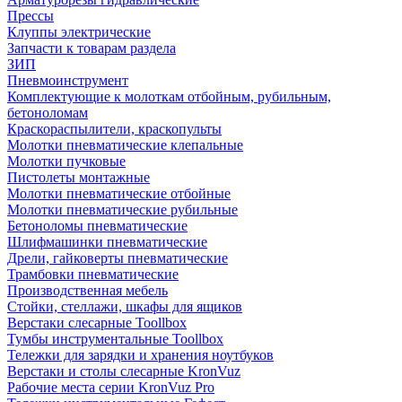
Прессы
Клуппы электрические
Запчасти к товарам раздела
ЗИП
Пневмоинструмент
Комплектующие к молоткам отбойным, рубильным,
бетоноломам
Краскораспылители, краскопульты
Молотки пневматические клепальные
Молотки пучковые
Пистолеты монтажные
Молотки пневматические отбойные
Молотки пневматические рубильные
Бетоноломы пневматические
Шлифмашинки пневматические
Дрели, гайковерты пневматические
Трамбовки пневматические
Производственная мебель
Стойки, стеллажи, шкафы для ящиков
Верстаки слесарные Toollbox
Тумбы инструментальные Toollbox
Тележки для зарядки и хранения ноутбуков
Верстаки и столы слесарные KronVuz
Рабочие места серии KronVuz Pro