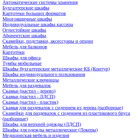
Автоматические системы хранения
Бухгалтерские шкафы
Картотеки больших форматов
Многоящичные шкафы
Индивидуальные шкафы кассира
Огнестойкие шкафы
Абонентские шкафы
Скамейки, подставки, аксессуары и опции
Мебель для балконов
Картотеки
Шкафы для офиса
Тумбы мобильные
Шкафы бухгалтерские металлические КБ (Контур)
Шкафы индивидуального пользования
Металлические ключницы
Мебель для раздевалок
Скамьи (настил - дерево)
Скамьи (настил - ЛДСП)
Скамьи (настил - пластик)
Скамья для раздевалок с сидением из дерева (разборные)
Скамейки для раздевалок с сидением из пластикового бруса
(разборные)
Шкафы для верхней одежды (ЛДСП)
Шкафы для одежды металлические (Локеры)
Медицинская мебель и изделия