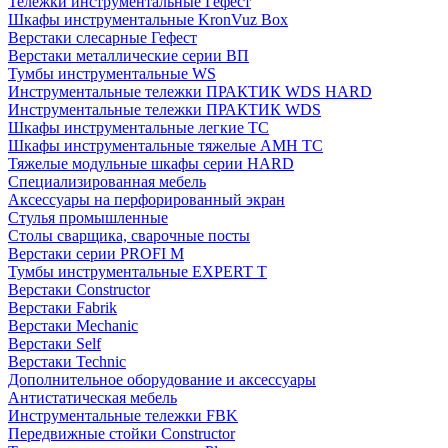
Тележки инструментальные Гефест
Шкафы инструментальные KronVuz Box
Верстаки слесарные Гефест
Верстаки металлические серии ВП
Тумбы инструментальные WS
Инструментальные тележки ПРАКТИК WDS HARD
Инструментальные тележки ПРАКТИК WDS
Шкафы инструментальные легкие ТС
Шкафы инструментальные тяжелые AMH TC
Тяжелые модульные шкафы серии HARD
Cпециализированная мебель
Аксессуары на перфорированный экран
Стулья промышленные
Столы сварщика, сварочные посты
Верстаки серии PROFI M
Тумбы инструментальные EXPERT T
Верстаки Constructor
Верстаки Fabrik
Верстаки Mechanic
Верстаки Self
Верстаки Technic
Дополнительное оборудование и аксессуары
Антистатическая мебель
Инструментальные тележки FBK
Передвижные стойки Constructor