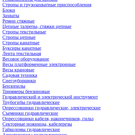
Стропы и грузозахватные приспособления
Блоки
Захваты
Ремни стяжные
Цепные талрепы, стяжки цепные
Стропы текстильные
Стропы цепные
Стропы канатные
Буксиры канатные
Лента текстильная
Весовое оборудование
Весы платформенные электронные
Весы крановые
Садовая техника
Снегоуборщики
Бензопилы
Триммеры бензиновые
Гидравлический и электрический инструмент
Трубогибы гидравлические
Опрессовщики гидравлические, электрические
Съемники гидравлические
Опрессовщики кабеля, наконечников, гильз
Секторные ножницы, кабелерезы
Гайколомы гидравлические
Арматурорезы гидравлические