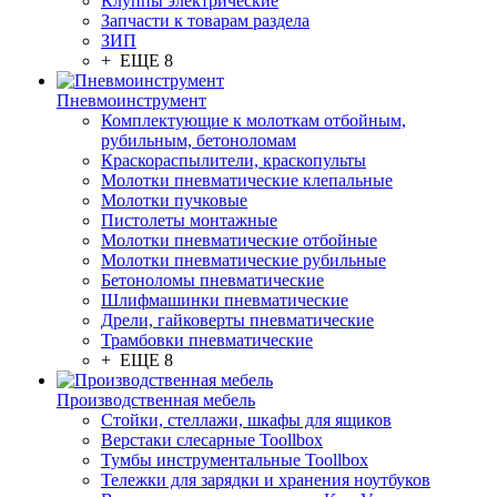
Клуппы электрические
Запчасти к товарам раздела
ЗИП
+ ЕЩЕ 8
Пневмоинструмент
Комплектующие к молоткам отбойным,
рубильным, бетоноломам
Краскораспылители, краскопульты
Молотки пневматические клепальные
Молотки пучковые
Пистолеты монтажные
Молотки пневматические отбойные
Молотки пневматические рубильные
Бетоноломы пневматические
Шлифмашинки пневматические
Дрели, гайковерты пневматические
Трамбовки пневматические
+ ЕЩЕ 8
Производственная мебель
Стойки, стеллажи, шкафы для ящиков
Верстаки слесарные Toollbox
Тумбы инструментальные Toollbox
Тележки для зарядки и хранения ноутбуков