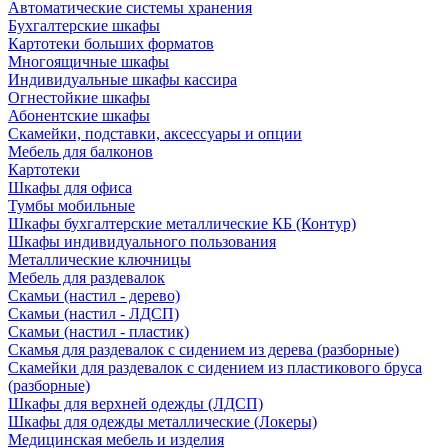
Автоматические системы хранения
Бухгалтерские шкафы
Картотеки больших форматов
Многоящичные шкафы
Индивидуальные шкафы кассира
Огнестойкие шкафы
Абонентские шкафы
Скамейки, подставки, аксессуары и опции
Мебель для балконов
Картотеки
Шкафы для офиса
Тумбы мобильные
Шкафы бухгалтерские металлические КБ (Контур)
Шкафы индивидуального пользования
Металлические ключницы
Мебель для раздевалок
Скамьи (настил - дерево)
Скамьи (настил - ЛДСП)
Скамьи (настил - пластик)
Скамья для раздевалок с сидением из дерева (разборные)
Скамейки для раздевалок с сидением из пластикового бруса
(разборные)
Шкафы для верхней одежды (ЛДСП)
Шкафы для одежды металлические (Локеры)
Медицинская мебель и изделия