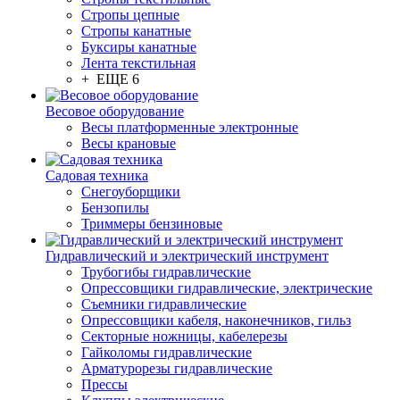
Стропы цепные
Стропы канатные
Буксиры канатные
Лента текстильная
+ ЕЩЕ 6
Весовое оборудование
Весы платформенные электронные
Весы крановые
Садовая техника
Снегоуборщики
Бензопилы
Триммеры бензиновые
Гидравлический и электрический инструмент
Трубогибы гидравлические
Опрессовщики гидравлические, электрические
Съемники гидравлические
Опрессовщики кабеля, наконечников, гильз
Секторные ножницы, кабелерезы
Гайколомы гидравлические
Арматурорезы гидравлические
Прессы