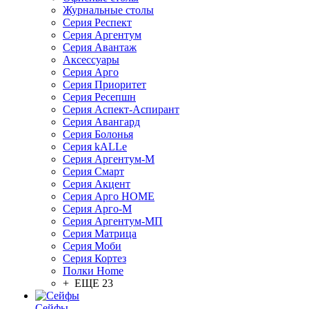
Журнальные столы
Серия Респект
Серия Аргентум
Серия Авантаж
Аксессуары
Серия Арго
Серия Приоритет
Серия Ресепшн
Серия Аспект-Аспирант
Серия Авангард
Серия Болонья
Серия kALLe
Серия Аргентум-М
Серия Смарт
Серия Акцент
Серия Арго HOME
Серия Арго-М
Серия Аргентум-МП
Серия Матрица
Серия Моби
Серия Кортез
Полки Home
+ ЕЩЕ 23
Сейфы