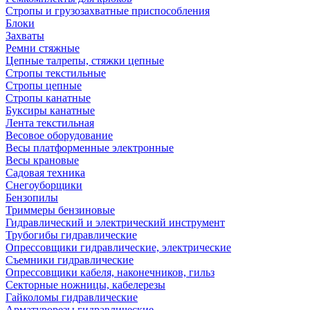
Стропы и грузозахватные приспособления
Блоки
Захваты
Ремни стяжные
Цепные талрепы, стяжки цепные
Стропы текстильные
Стропы цепные
Стропы канатные
Буксиры канатные
Лента текстильная
Весовое оборудование
Весы платформенные электронные
Весы крановые
Садовая техника
Снегоуборщики
Бензопилы
Триммеры бензиновые
Гидравлический и электрический инструмент
Трубогибы гидравлические
Опрессовщики гидравлические, электрические
Съемники гидравлические
Опрессовщики кабеля, наконечников, гильз
Секторные ножницы, кабелерезы
Гайколомы гидравлические
Арматурорезы гидравлические