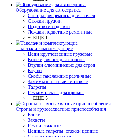
Оборудование для автосервиса
Стенды для ремонта двигателей
Стяжки пружин
Подставки под авто
Лежаки подкатные ремонтные
+ ЕЩЕ 1
Такелаж и комплектующие
Цепи круглозвенные грузовые
Крюки, звенья для стропов
Втулки алюминиевые для строп
Коуши
Скобы такелажные различные
Зажимы канатные винтовые
Талрепы
Ремкомплекты для крюков
+ ЕЩЕ 5
Стропы и грузозахватные приспособления
Блоки
Захваты
Ремни стяжные
Цепные талрепы, стяжки цепные
Стропы текстильные