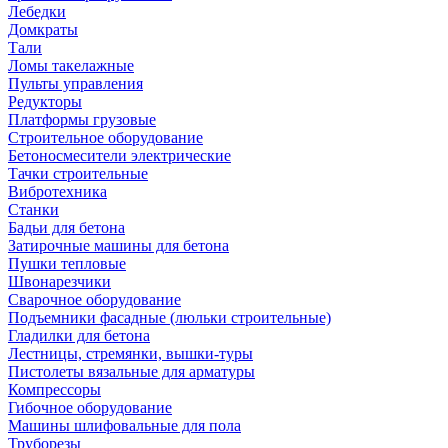
Лебедки
Домкраты
Тали
Ломы такелажные
Пульты управления
Редукторы
Платформы грузовые
Строительное оборудование
Бетоносмесители электрические
Тачки строительные
Вибротехника
Станки
Бадьи для бетона
Затирочные машины для бетона
Пушки тепловые
Швонарезчики
Сварочное оборудование
Подъемники фасадные (люльки строительные)
Гладилки для бетона
Лестницы, стремянки, вышки-туры
Пистолеты вязальные для арматуры
Компрессоры
Гибочное оборудование
Машины шлифовальные для пола
Труборезы