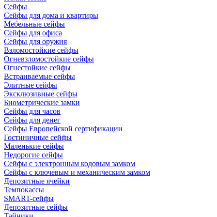
Сейфы
Сейфы для дома и квартиры
Мебельные сейфы
Сейфы для офиса
Сейфы для оружия
Взломостойкие сейфы
Огневзломостойкие сейфы
Огнестойкие сейфы
Встраиваемые сейфы
Элитные сейфы
Эксклюзивные сейфы
Биометрические замки
Сейфы для часов
Сейфы для денег
Сейфы Европейской сертификации
Гостиничные сейфы
Маленькие сейфы
Недорогие сейфы
Сейфы с электронным кодовым замком
Сейфы с ключевым и механическим замком
Депозитные ячейки
Темпокассы
SMART-сейфы
Депозитные сейфы
Тайники