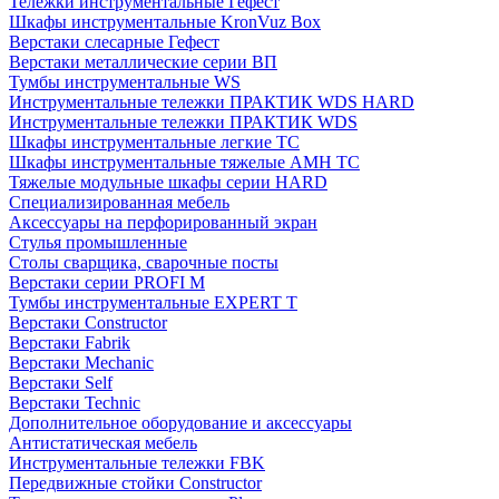
Тележки инструментальные Гефест
Шкафы инструментальные KronVuz Box
Верстаки слесарные Гефест
Верстаки металлические серии ВП
Тумбы инструментальные WS
Инструментальные тележки ПРАКТИК WDS HARD
Инструментальные тележки ПРАКТИК WDS
Шкафы инструментальные легкие ТС
Шкафы инструментальные тяжелые AMH TC
Тяжелые модульные шкафы серии HARD
Cпециализированная мебель
Аксессуары на перфорированный экран
Стулья промышленные
Столы сварщика, сварочные посты
Верстаки серии PROFI M
Тумбы инструментальные EXPERT T
Верстаки Constructor
Верстаки Fabrik
Верстаки Mechanic
Верстаки Self
Верстаки Technic
Дополнительное оборудование и аксессуары
Антистатическая мебель
Инструментальные тележки FBK
Передвижные стойки Constructor