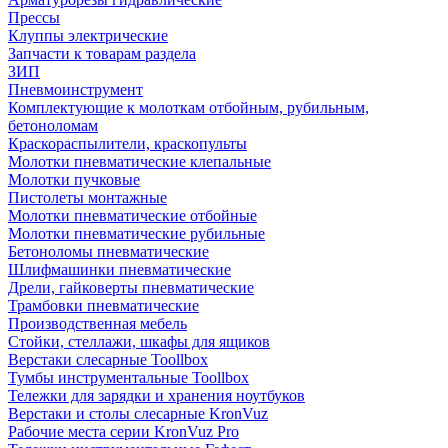
Прессы
Клуппы электрические
Запчасти к товарам раздела
ЗИП
Пневмоинструмент
Комплектующие к молоткам отбойным, рубильным,
бетоноломам
Краскораспылители, краскопульты
Молотки пневматические клепальные
Молотки пучковые
Пистолеты монтажные
Молотки пневматические отбойные
Молотки пневматические рубильные
Бетоноломы пневматические
Шлифмашинки пневматические
Дрели, гайковерты пневматические
Трамбовки пневматические
Производственная мебель
Стойки, стеллажи, шкафы для ящиков
Верстаки слесарные Toollbox
Тумбы инструментальные Toollbox
Тележки для зарядки и хранения ноутбуков
Верстаки и столы слесарные KronVuz
Рабочие места серии KronVuz Pro