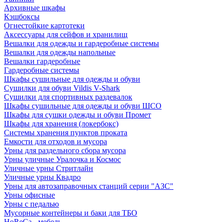
Архивные шкафы
Кэшбоксы
Огнестойкие картотеки
Аксессуары для сейфов и хранилищ
Вешалки для одежды и гардеробные системы
Вешалки для одежды напольные
Вешалки гардеробные
Гардеробные системы
Шкафы сушильные для одежды и обуви
Сушилки для обуви Vildis V-Shark
Сушилки для спортивных раздевалок
Шкафы сушильные для одежды и обуви ШСО
Шкафы для сушки одежды и обуви Промет
Шкафы для хранения (локербокс)
Системы хранения пунктов проката
Емкости для отходов и мусора
Урны для раздельного сбора мусора
Урны уличные Уралочка и Космос
Уличные урны Стритлайн
Уличные урны Квадро
Урны для автозаправочных станций серии "АЗС"
Урны офисные
Урны с педалью
Мусорные контейнеры и баки для ТБО
HoReCa - мебель