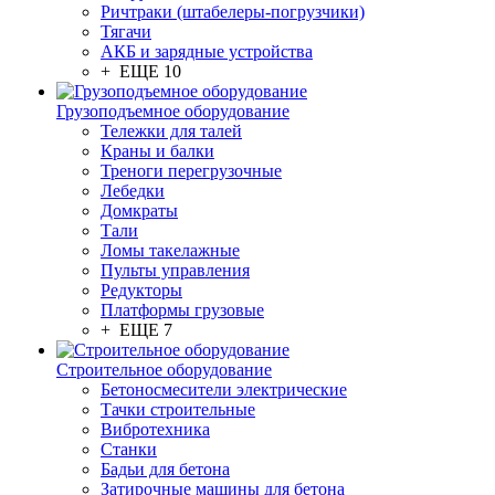
Ричтраки (штабелеры-погрузчики)
Тягачи
АКБ и зарядные устройства
+ ЕЩЕ 10
Грузоподъемное оборудование
Тележки для талей
Краны и балки
Треноги перегрузочные
Лебедки
Домкраты
Тали
Ломы такелажные
Пульты управления
Редукторы
Платформы грузовые
+ ЕЩЕ 7
Строительное оборудование
Бетоносмесители электрические
Тачки строительные
Вибротехника
Станки
Бадьи для бетона
Затирочные машины для бетона