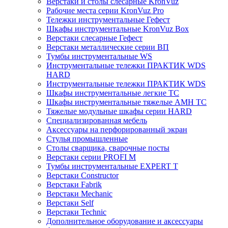
Верстаки и столы слесарные KronVuz
Рабочие места серии KronVuz Pro
Тележки инструментальные Гефест
Шкафы инструментальные KronVuz Box
Верстаки слесарные Гефест
Верстаки металлические серии ВП
Тумбы инструментальные WS
Инструментальные тележки ПРАКТИК WDS
HARD
Инструментальные тележки ПРАКТИК WDS
Шкафы инструментальные легкие ТС
Шкафы инструментальные тяжелые AMH TC
Тяжелые модульные шкафы серии HARD
Cпециализированная мебель
Аксессуары на перфорированный экран
Стулья промышленные
Столы сварщика, сварочные посты
Верстаки серии PROFI M
Тумбы инструментальные EXPERT T
Верстаки Constructor
Верстаки Fabrik
Верстаки Mechanic
Верстаки Self
Верстаки Technic
Дополнительное оборудование и аксессуары