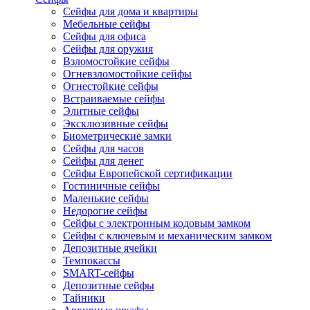
Сейфы для дома и квартиры
Мебельные сейфы
Сейфы для офиса
Сейфы для оружия
Взломостойкие сейфы
Огневзломостойкие сейфы
Огнестойкие сейфы
Встраиваемые сейфы
Элитные сейфы
Эксклюзивные сейфы
Биометрические замки
Сейфы для часов
Сейфы для денег
Сейфы Европейской сертификации
Гостиничные сейфы
Маленькие сейфы
Недорогие сейфы
Сейфы с электронным кодовым замком
Сейфы с ключевым и механическим замком
Депозитные ячейки
Темпокассы
SMART-сейфы
Депозитные сейфы
Тайники