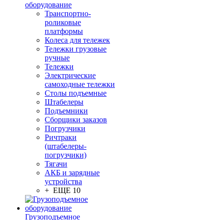
оборудование
Транспортно-
роликовые
платформы
Колеса для тележек
Тележки грузовые
ручные
Тележки
Электрические
самоходные тележки
Столы подъемные
Штабелеры
Подъемники
Сборщики заказов
Погрузчики
Ричтраки
(штабелеры-
погрузчики)
Тягачи
АКБ и зарядные
устройства
+ ЕЩЕ 10
Грузоподъемное