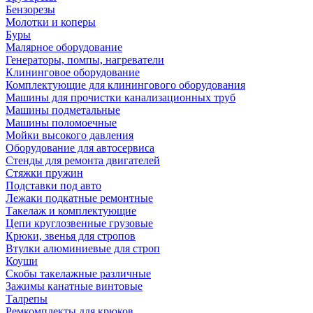
Бензорезы
Молотки и коперы
Буры
Малярное оборудование
Генераторы, помпы, нагреватели
Клининговое оборудование
Комплектующие для клинингового оборудования
Машины для прочистки канализационных труб
Машины подметальные
Машины поломоечные
Мойки высокого давления
Оборудование для автосервиса
Стенды для ремонта двигателей
Стяжки пружин
Подставки под авто
Лежаки подкатные ремонтные
Такелаж и комплектующие
Цепи круглозвенные грузовые
Крюки, звенья для стропов
Втулки алюминиевые для строп
Коуши
Скобы такелажные различные
Зажимы канатные винтовые
Талрепы
Ремкомплекты для крюков