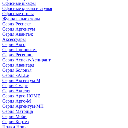
Офисные шкафы
Офисные кресла и стулья
Офисные столы
Журнальные столы
Серия Респект
Серия Аргентум
Серия Авантаж
Аксессуары
Серия Арго
Серия Приоритет
Серия Ресепшн
Серия Аспект-Аспирант
Серия Авангард
Серия Болонья
Серия kALLe
Серия Аргентум-М
Серия Смарт
Серия Акцент
Серия Арго HOME
Серия Арго-М
Серия Аргентум-МП
Серия Матрица
Серия Моби
Серия Кортез
Полки Home