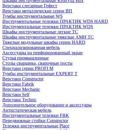
Шкафы инструментальные KronVuz Box
Верстаки слесарные Гефест
Верстаки металлические серии ВП
Тумбы инструментальные WS
Инструментальные тележки ПРАКТИК WDS HARD
Инструментальные тележки ПРАКТИК WDS
Шкафы инструментальные легкие ТС
Шкафы инструментальные тяжелые AMH TC
Тяжелые модульные шкафы серии HARD
Cпециализированная мебель
Аксессуары на перфорированный экран
Стулья промышленные
Столы сварщика, сварочные посты
Верстаки серии PROFI M
Тумбы инструментальные EXPERT T
Верстаки Constructor
Верстаки Fabrik
Верстаки Mechanic
Верстаки Self
Верстаки Technic
Дополнительное оборудование и аксессуары
Антистатическая мебель
Инструментальные тележки FBK
Передвижные стойки Constructor
Тележки инструментальные Place