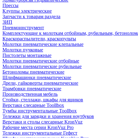
Прессы
Клуппы электрические
Запчасти к товарам раздела
ЗИП
Пневмоинструмент
Комплектующие к молоткам отбойным, рубильным, бетонолом
Краскораспылители, краскопульты
Молотки пневматические клепальные
Молотки пучковые
Пистолеты монтажные
Молотки пневматические отбойные
Молотки пневматические рубильные
Бетоноломы пневматические
Шлифмашинки пневматические
Дрели, гайковерты пневматические
Трамбовки пневматические
Производственная мебель
Стойки, стеллажи, шкафы для ящиков
Верстаки слесарные Toollbox
Тумбы инструментальные Toollbox
Тележки для зарядки и хранения ноутбуков
Верстаки и столы слесарные KronVuz
Рабочие места серии KronVuz Pro
Тележки инструментальные Гефест