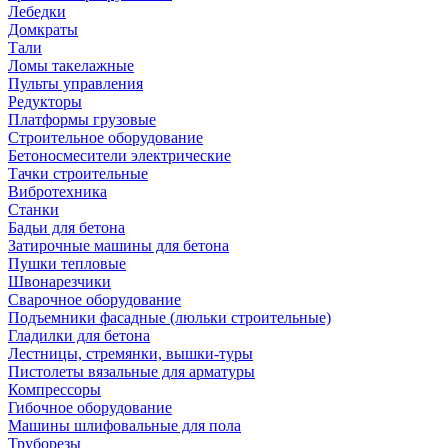
Лебедки
Домкраты
Тали
Ломы такелажные
Пульты управления
Редукторы
Платформы грузовые
Строительное оборудование
Бетоносмесители электрические
Тачки строительные
Вибротехника
Станки
Бадьи для бетона
Затирочные машины для бетона
Пушки тепловые
Швонарезчики
Сварочное оборудование
Подъемники фасадные (люльки строительные)
Гладилки для бетона
Лестницы, стремянки, вышки-туры
Пистолеты вязальные для арматуры
Компрессоры
Гибочное оборудование
Машины шлифовальные для пола
Труборезы