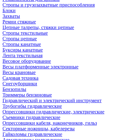
Стропы и грузозахватные приспособления
Блоки
Захваты
Ремни стяжные
Цепные талрепы, стяжки цепные
Стропы текстильные
Стропы цепные
Стропы канатные
Буксиры канатные
Лента текстильная
Весовое оборудование
Весы платформенные электронные
Весы крановые
Садовая техника
Снегоуборщики
Бензопилы
Триммеры бензиновые
Гидравлический и электрический инструмент
Трубогибы гидравлические
Опрессовщики гидравлические, электрические
Съемники гидравлические
Опрессовщики кабеля, наконечников, гильз
Секторные ножницы, кабелерезы
Гайколомы гидравлические
Арматурорезы гидравлические