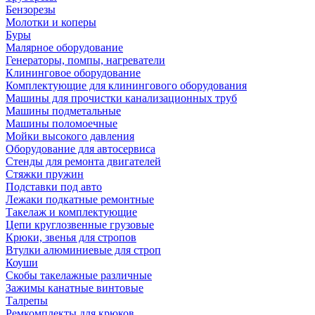
Бензорезы
Молотки и коперы
Буры
Малярное оборудование
Генераторы, помпы, нагреватели
Клининговое оборудование
Комплектующие для клинингового оборудования
Машины для прочистки канализационных труб
Машины подметальные
Машины поломоечные
Мойки высокого давления
Оборудование для автосервиса
Стенды для ремонта двигателей
Стяжки пружин
Подставки под авто
Лежаки подкатные ремонтные
Такелаж и комплектующие
Цепи круглозвенные грузовые
Крюки, звенья для стропов
Втулки алюминиевые для строп
Коуши
Скобы такелажные различные
Зажимы канатные винтовые
Талрепы
Ремкомплекты для крюков