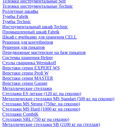
Тележки инструментальные Self
Тележки инструментальные Technic
Роллетные шкафы
Тумбы Fabrik
Тумбы Technic
Инструментальный шкаф Technic
Промышленный шкаф Fabrik
Шкаф с ячейками для хранения CELL
Решения для контейнеров
Решения для пикапов
Передвижные мастерские на базе пикапов
Системы хранения Helper
Столы сварщика Werstakoff
Верстаки серии EXPERT WS
Верстаки серии Profi W
Верстаки серии MASTER
Верстаки серии Garage
Металлические стеллажи
Стеллажи ES легкие (120 кг. на секцию)
Металлические стеллажи MS Standart (500 кг. на секцию)
Стеллажи MS Strong (750кг. на секцию)
Стеллажи MS Hard (1000 кг на секцию)
Стеллажи CombiK
Стеллажи SBL (750 кг на секцию)
Металлические стеллажи SB (2100 кг на стеллаж)