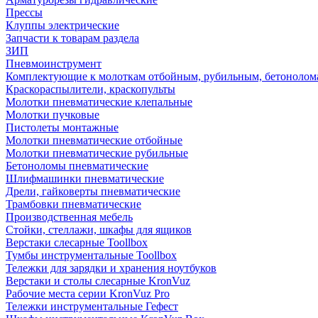
Прессы
Клуппы электрические
Запчасти к товарам раздела
ЗИП
Пневмоинструмент
Комплектующие к молоткам отбойным, рубильным, бетонолом
Краскораспылители, краскопульты
Молотки пневматические клепальные
Молотки пучковые
Пистолеты монтажные
Молотки пневматические отбойные
Молотки пневматические рубильные
Бетоноломы пневматические
Шлифмашинки пневматические
Дрели, гайковерты пневматические
Трамбовки пневматические
Производственная мебель
Стойки, стеллажи, шкафы для ящиков
Верстаки слесарные Toollbox
Тумбы инструментальные Toollbox
Тележки для зарядки и хранения ноутбуков
Верстаки и столы слесарные KronVuz
Рабочие места серии KronVuz Pro
Тележки инструментальные Гефест