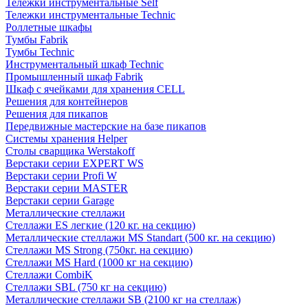
Тележки инструментальные Self
Тележки инструментальные Technic
Роллетные шкафы
Тумбы Fabrik
Тумбы Technic
Инструментальный шкаф Technic
Промышленный шкаф Fabrik
Шкаф с ячейками для хранения CELL
Решения для контейнеров
Решения для пикапов
Передвижные мастерские на базе пикапов
Системы хранения Helper
Столы сварщика Werstakoff
Верстаки серии EXPERT WS
Верстаки серии Profi W
Верстаки серии MASTER
Верстаки серии Garage
Металлические стеллажи
Стеллажи ES легкие (120 кг. на секцию)
Металлические стеллажи MS Standart (500 кг. на секцию)
Стеллажи MS Strong (750кг. на секцию)
Стеллажи MS Hard (1000 кг на секцию)
Стеллажи CombiK
Стеллажи SBL (750 кг на секцию)
Металлические стеллажи SB (2100 кг на стеллаж)