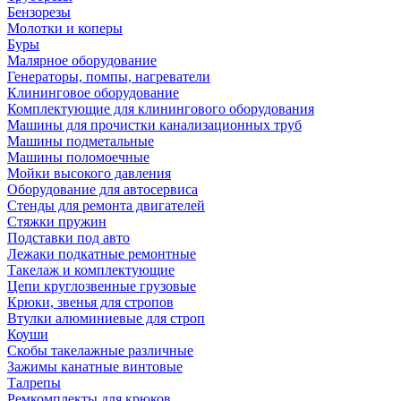
Бензорезы
Молотки и коперы
Буры
Малярное оборудование
Генераторы, помпы, нагреватели
Клининговое оборудование
Комплектующие для клинингового оборудования
Машины для прочистки канализационных труб
Машины подметальные
Машины поломоечные
Мойки высокого давления
Оборудование для автосервиса
Стенды для ремонта двигателей
Стяжки пружин
Подставки под авто
Лежаки подкатные ремонтные
Такелаж и комплектующие
Цепи круглозвенные грузовые
Крюки, звенья для стропов
Втулки алюминиевые для строп
Коуши
Скобы такелажные различные
Зажимы канатные винтовые
Талрепы
Ремкомплекты для крюков