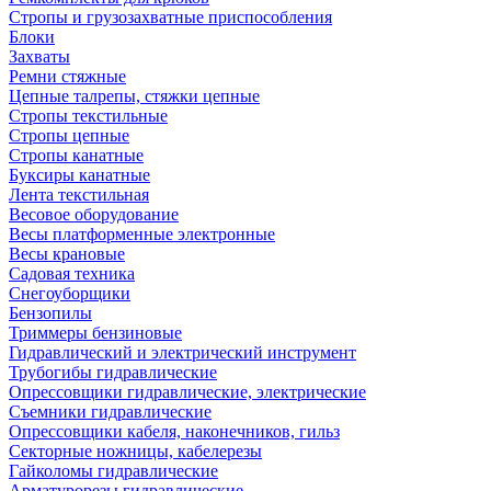
Стропы и грузозахватные приспособления
Блоки
Захваты
Ремни стяжные
Цепные талрепы, стяжки цепные
Стропы текстильные
Стропы цепные
Стропы канатные
Буксиры канатные
Лента текстильная
Весовое оборудование
Весы платформенные электронные
Весы крановые
Садовая техника
Снегоуборщики
Бензопилы
Триммеры бензиновые
Гидравлический и электрический инструмент
Трубогибы гидравлические
Опрессовщики гидравлические, электрические
Съемники гидравлические
Опрессовщики кабеля, наконечников, гильз
Секторные ножницы, кабелерезы
Гайколомы гидравлические
Арматурорезы гидравлические