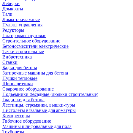
Лебедки
Домкраты
Тали
Ломы такелажные
Пульты управления
Редукторы
Платформы грузовые
Строительное оборудование
Бетоносмесители электрические
Тачки строительные
Вибротехника
Станки
Бадьи для бетона
Затирочные машины для бетона
Пушки тепловые
Швонарезчики
Сварочное оборудование
Подъемники фасадные (люльки строительные)
Гладилки для бетона
Лестницы, стремянки, вышки-туры
Пистолеты вязальные для арматуры
Компрессоры
Гибочное оборудование
Машины шлифовальные для пола
Труборезы