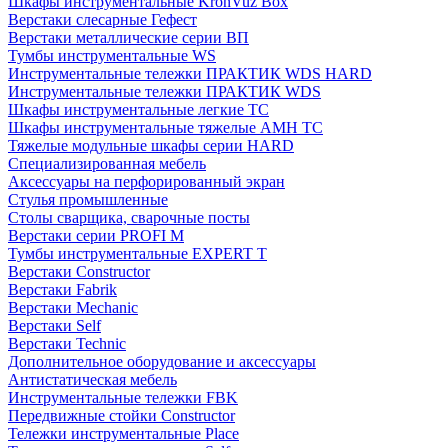
Шкафы инструментальные KronVuz Box
Верстаки слесарные Гефест
Верстаки металлические серии ВП
Тумбы инструментальные WS
Инструментальные тележки ПРАКТИК WDS HARD
Инструментальные тележки ПРАКТИК WDS
Шкафы инструментальные легкие ТС
Шкафы инструментальные тяжелые AMH TC
Тяжелые модульные шкафы серии HARD
Cпециализированная мебель
Аксессуары на перфорированный экран
Стулья промышленные
Столы сварщика, сварочные посты
Верстаки серии PROFI M
Тумбы инструментальные EXPERT T
Верстаки Constructor
Верстаки Fabrik
Верстаки Mechanic
Верстаки Self
Верстаки Technic
Дополнительное оборудование и аксессуары
Антистатическая мебель
Инструментальные тележки FBK
Передвижные стойки Constructor
Тележки инструментальные Place