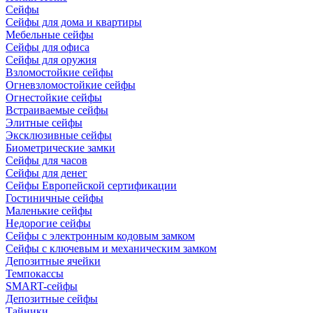
Сейфы
Сейфы для дома и квартиры
Мебельные сейфы
Сейфы для офиса
Сейфы для оружия
Взломостойкие сейфы
Огневзломостойкие сейфы
Огнестойкие сейфы
Встраиваемые сейфы
Элитные сейфы
Эксклюзивные сейфы
Биометрические замки
Сейфы для часов
Сейфы для денег
Сейфы Европейской сертификации
Гостиничные сейфы
Маленькие сейфы
Недорогие сейфы
Сейфы с электронным кодовым замком
Сейфы с ключевым и механическим замком
Депозитные ячейки
Темпокассы
SMART-сейфы
Депозитные сейфы
Тайники