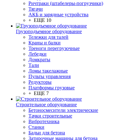
Ричтраки (штабелеры-погрузчики)
Тягачи
АКБ и зарядные устройства
+ ЕЩЕ 10
Грузоподъемное оборудование
Тележки для талей
Краны и балки
Треноги перегрузочные
Лебедки
Домкраты
Тали
Ломы такелажные
Пульты управления
Редукторы
Платформы грузовые
+ ЕЩЕ 7
Строительное оборудование
Бетоносмесители электрические
Тачки строительные
Вибротехника
Станки
Бадьи для бетона
Затирочные машины для бетона