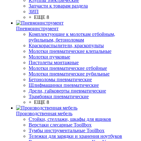
Клуппы электрические
Запчасти к товарам раздела
ЗИП
+ ЕЩЕ 8
Пневмоинструмент
Комплектующие к молоткам отбойным,
рубильным, бетоноломам
Краскораспылители, краскопульты
Молотки пневматические клепальные
Молотки пучковые
Пистолеты монтажные
Молотки пневматические отбойные
Молотки пневматические рубильные
Бетоноломы пневматические
Шлифмашинки пневматические
Дрели, гайковерты пневматические
Трамбовки пневматические
+ ЕЩЕ 8
Производственная мебель
Стойки, стеллажи, шкафы для ящиков
Верстаки слесарные Toollbox
Тумбы инструментальные Toollbox
Тележки для зарядки и хранения ноутбуков