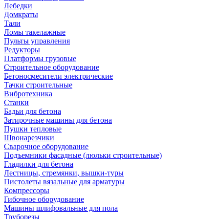
Лебедки
Домкраты
Тали
Ломы такелажные
Пульты управления
Редукторы
Платформы грузовые
Строительное оборудование
Бетоносмесители электрические
Тачки строительные
Вибротехника
Станки
Бадьи для бетона
Затирочные машины для бетона
Пушки тепловые
Швонарезчики
Сварочное оборудование
Подъемники фасадные (люльки строительные)
Гладилки для бетона
Лестницы, стремянки, вышки-туры
Пистолеты вязальные для арматуры
Компрессоры
Гибочное оборудование
Машины шлифовальные для пола
Труборезы