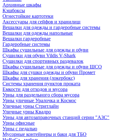
Архивные шкафы
Кэшбоксы
Огнестойкие картотеки
Аксессуары для сейфов и хранилищ
Вешалки для одежды и гардеробные системы
Вешалки для одежды напольные
Вешалки гардеробные
Гардеробные системы
Шкафы сушильные для одежды и обуви
Сушилки для обуви Vildis V-Shark
Сушилки для спортивных раздевалок
Шкафы сушильные для одежды и обуви ШСО
Шкафы для сушки одежды и обуви Промет
Шкафы для хранения (локербокс)
Системы хранения пунктов проката
Емкости для отходов и мусора
Урны для раздельного сбора мусора
Урны уличные Уралочка и Космос
Уличные урны Стритлайн
Уличные урны Квадро
Урны для автозаправочных станций серии "АЗС"
Урны офисные
Урны с педалью
Мусорные контейнеры и баки для ТБО
HoReCa - мебель