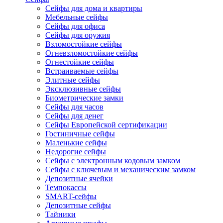
Сейфы для дома и квартиры
Мебельные сейфы
Сейфы для офиса
Сейфы для оружия
Взломостойкие сейфы
Огневзломостойкие сейфы
Огнестойкие сейфы
Встраиваемые сейфы
Элитные сейфы
Эксклюзивные сейфы
Биометрические замки
Сейфы для часов
Сейфы для денег
Сейфы Европейской сертификации
Гостиничные сейфы
Маленькие сейфы
Недорогие сейфы
Сейфы с электронным кодовым замком
Сейфы с ключевым и механическим замком
Депозитные ячейки
Темпокассы
SMART-сейфы
Депозитные сейфы
Тайники