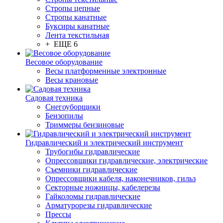
Стропы цепные
Стропы канатные
Буксиры канатные
Лента текстильная
+ ЕЩЕ 6
Весовое оборудование
Весы платформенные электронные
Весы крановые
Садовая техника
Снегоуборщики
Бензопилы
Триммеры бензиновые
Гидравлический и электрический инструмент
Трубогибы гидравлические
Опрессовщики гидравлические, электрические
Съемники гидравлические
Опрессовщики кабеля, наконечников, гильз
Секторные ножницы, кабелерезы
Гайколомы гидравлические
Арматурорезы гидравлические
Прессы