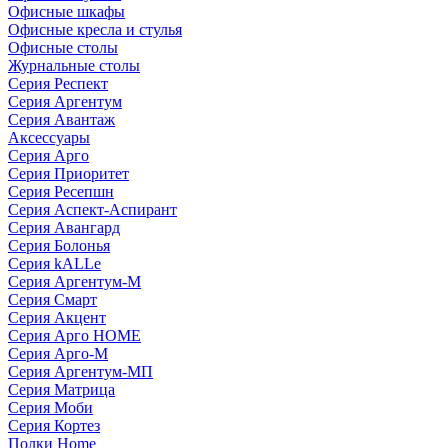
Офисные шкафы
Офисные кресла и стулья
Офисные столы
Журнальные столы
Серия Респект
Серия Аргентум
Серия Авантаж
Аксессуары
Серия Арго
Серия Приоритет
Серия Ресепшн
Серия Аспект-Аспирант
Серия Авангард
Серия Болонья
Серия kALLe
Серия Аргентум-М
Серия Смарт
Серия Акцент
Серия Арго HOME
Серия Арго-М
Серия Аргентум-МП
Серия Матрица
Серия Моби
Серия Кортез
Полки Home