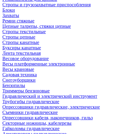
Стропы и грузозахватные приспособления
Блоки
Захваты
Ремни стяжные
Цепные талрепы, стяжки цепные
Стропы текстильные
Стропы цепные
Стропы канатные
Буксиры канатные
Лента текстильная
Весовое оборудование
Весы платформенные электронные
Весы крановые
Садовая техника
Снегоуборщики
Бензопилы
Триммеры бензиновые
Гидравлический и электрический инструмент
Трубогибы гидравлические
Опрессовщики гидравлические, электрические
Съемники гидравлические
Опрессовщики кабеля, наконечников, гильз
Секторные ножницы, кабелерезы
Гайколомы гидравлические
Арматурорезы гидравлические