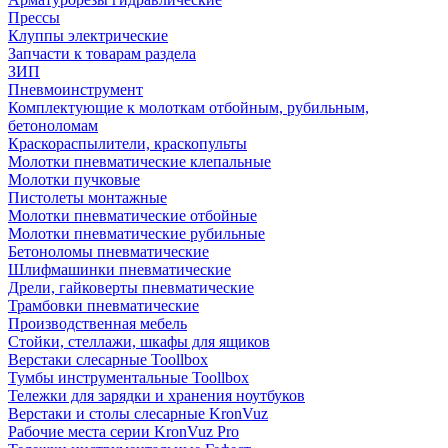
Прессы
Клуппы электрические
Запчасти к товарам раздела
ЗИП
Пневмоинструмент
Комплектующие к молоткам отбойным, рубильным,
бетоноломам
Краскораспылители, краскопульты
Молотки пневматические клепальные
Молотки пучковые
Пистолеты монтажные
Молотки пневматические отбойные
Молотки пневматические рубильные
Бетоноломы пневматические
Шлифмашинки пневматические
Дрели, гайковерты пневматические
Трамбовки пневматические
Производственная мебель
Стойки, стеллажи, шкафы для ящиков
Верстаки слесарные Toollbox
Тумбы инструментальные Toollbox
Тележки для зарядки и хранения ноутбуков
Верстаки и столы слесарные KronVuz
Рабочие места серии KronVuz Pro