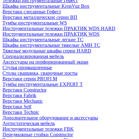
Тележки инструментальные Гефест
Шкафы инструментальные KronVuz Box
Верстаки слесарные Гефест
Верстаки металлические серии ВП
Тумбы инструментальные WS
Инструментальные тележки ПРАКТИК WDS HARD
Инструментальные тележки ПРАКТИК WDS
Шкафы инструментальные легкие ТС
Шкафы инструментальные тяжелые AMH TC
Тяжелые модульные шкафы серии HARD
Cпециализированная мебель
Аксессуары на перфорированный экран
Стулья промышленные
Столы сварщика, сварочные посты
Верстаки серии PROFI M
Тумбы инструментальные EXPERT T
Верстаки Constructor
Верстаки Fabrik
Верстаки Mechanic
Верстаки Self
Верстаки Technic
Дополнительное оборудование и аксессуары
Антистатическая мебель
Инструментальные тележки FBK
Передвижные стойки Constructor