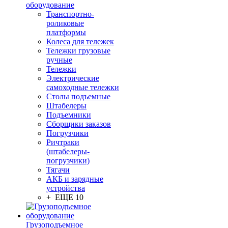
оборудование
Транспортно-
роликовые
платформы
Колеса для тележек
Тележки грузовые
ручные
Тележки
Электрические
самоходные тележки
Столы подъемные
Штабелеры
Подъемники
Сборщики заказов
Погрузчики
Ричтраки
(штабелеры-
погрузчики)
Тягачи
АКБ и зарядные
устройства
+ ЕЩЕ 10
Грузоподъемное