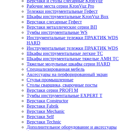
Верстаки и столы слесарные KronVuz
Рабочие места серии KronVuz Pro
Тележки инструментальные Гефест
Шкафы инструментальные KronVuz Box
Верстаки слесарные Гефест
Верстаки металлические серии ВП
Тумбы инструментальные WS
Инструментальные тележки ПРАКТИК WDS
HARD
Инструментальные тележки ПРАКТИК WDS
Шкафы инструментальные легкие ТС
Шкафы инструментальные тяжелые AMH TC
Тяжелые модульные шкафы серии HARD
Cпециализированная мебель
Аксессуары на перфорированный экран
Стулья промышленные
Столы сварщика, сварочные посты
Верстаки серии PROFI M
Тумбы инструментальные EXPERT T
Верстаки Constructor
Верстаки Fabrik
Верстаки Mechanic
Верстаки Self
Верстаки Technic
Дополнительное оборудование и аксессуары