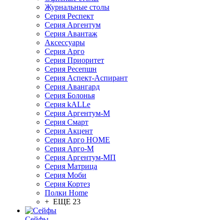
Журнальные столы
Серия Респект
Серия Аргентум
Серия Авантаж
Аксессуары
Серия Арго
Серия Приоритет
Серия Ресепшн
Серия Аспект-Аспирант
Серия Авангард
Серия Болонья
Серия kALLe
Серия Аргентум-М
Серия Смарт
Серия Акцент
Серия Арго HOME
Серия Арго-М
Серия Аргентум-МП
Серия Матрица
Серия Моби
Серия Кортез
Полки Home
+ ЕЩЕ 23
Сейфы