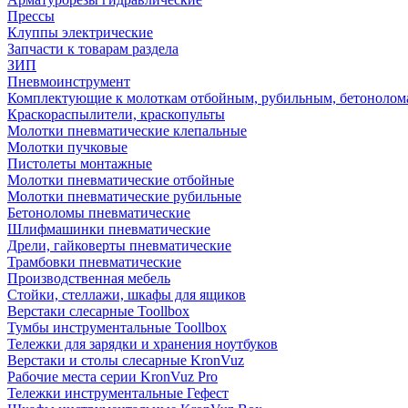
Прессы
Клуппы электрические
Запчасти к товарам раздела
ЗИП
Пневмоинструмент
Комплектующие к молоткам отбойным, рубильным, бетонолом
Краскораспылители, краскопульты
Молотки пневматические клепальные
Молотки пучковые
Пистолеты монтажные
Молотки пневматические отбойные
Молотки пневматические рубильные
Бетоноломы пневматические
Шлифмашинки пневматические
Дрели, гайковерты пневматические
Трамбовки пневматические
Производственная мебель
Стойки, стеллажи, шкафы для ящиков
Верстаки слесарные Toollbox
Тумбы инструментальные Toollbox
Тележки для зарядки и хранения ноутбуков
Верстаки и столы слесарные KronVuz
Рабочие места серии KronVuz Pro
Тележки инструментальные Гефест