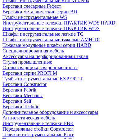
Шкафы инструментальные KronVuz Box
Верстаки слесарные Гефест
Верстаки металлические серии ВП
Тумбы инструментальные WS
Инструментальные тележки ПРАКТИК WDS HARD
Инструментальные тележки ПРАКТИК WDS
Шкафы инструментальные легкие ТС
Шкафы инструментальные тяжелые AMH TC
Тяжелые модульные шкафы серии HARD
Cпециализированная мебель
Аксессуары на перфорированный экран
Стулья промышленные
Столы сварщика, сварочные посты
Верстаки серии PROFI M
Тумбы инструментальные EXPERT T
Верстаки Constructor
Верстаки Fabrik
Верстаки Mechanic
Верстаки Self
Верстаки Technic
Дополнительное оборудование и аксессуары
Антистатическая мебель
Инструментальные тележки FBK
Передвижные стойки Constructor
Тележки инструментальные Place