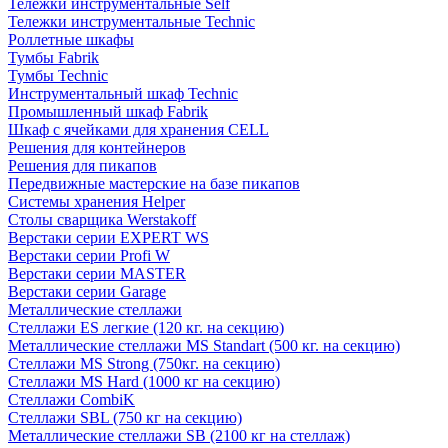
Тележки инструментальные Self
Тележки инструментальные Technic
Роллетные шкафы
Тумбы Fabrik
Тумбы Technic
Инструментальный шкаф Technic
Промышленный шкаф Fabrik
Шкаф с ячейками для хранения CELL
Решения для контейнеров
Решения для пикапов
Передвижные мастерские на базе пикапов
Системы хранения Helper
Столы сварщика Werstakoff
Верстаки серии EXPERT WS
Верстаки серии Profi W
Верстаки серии MASTER
Верстаки серии Garage
Металлические стеллажи
Стеллажи ES легкие (120 кг. на секцию)
Металлические стеллажи MS Standart (500 кг. на секцию)
Стеллажи MS Strong (750кг. на секцию)
Стеллажи MS Hard (1000 кг на секцию)
Стеллажи CombiK
Стеллажи SBL (750 кг на секцию)
Металлические стеллажи SB (2100 кг на стеллаж)