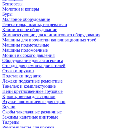
Бензорезы
Молотки и коперы
Буры
Малярное оборудование
Генераторы, помпы, нагреватели
Клининговое оборудование
Комплектующие для клинингового оборудования
Машины для прочистки канализационных труб
Машины подметальные
Машины поломоечные
Мойки высокого давления
Оборудование для автосервиса
Стенды для ремонта двигателей
Стяжки пружин
Подставки под авто
Лежаки подкатные ремонтные
Такелаж и комплектующие
Цепи круглозвенные грузовые
Крюки, звенья для стропов
Втулки алюминиевые для строп
Коуши
Скобы такелажные различные
Зажимы канатные винтовые
Талрепы
Ремкомплекты для крюков