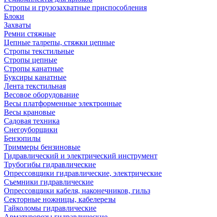
Стропы и грузозахватные приспособления
Блоки
Захваты
Ремни стяжные
Цепные талрепы, стяжки цепные
Стропы текстильные
Стропы цепные
Стропы канатные
Буксиры канатные
Лента текстильная
Весовое оборудование
Весы платформенные электронные
Весы крановые
Садовая техника
Снегоуборщики
Бензопилы
Триммеры бензиновые
Гидравлический и электрический инструмент
Трубогибы гидравлические
Опрессовщики гидравлические, электрические
Съемники гидравлические
Опрессовщики кабеля, наконечников, гильз
Секторные ножницы, кабелерезы
Гайколомы гидравлические
Арматурорезы гидравлические