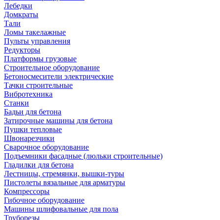
Лебедки
Домкраты
Тали
Ломы такелажные
Пульты управления
Редукторы
Платформы грузовые
Строительное оборудование
Бетоносмесители электрические
Тачки строительные
Вибротехника
Станки
Бадьи для бетона
Затирочные машины для бетона
Пушки тепловые
Швонарезчики
Сварочное оборудование
Подъемники фасадные (люльки строительные)
Гладилки для бетона
Лестницы, стремянки, вышки-туры
Пистолеты вязальные для арматуры
Компрессоры
Гибочное оборудование
Машины шлифовальные для пола
Труборезы